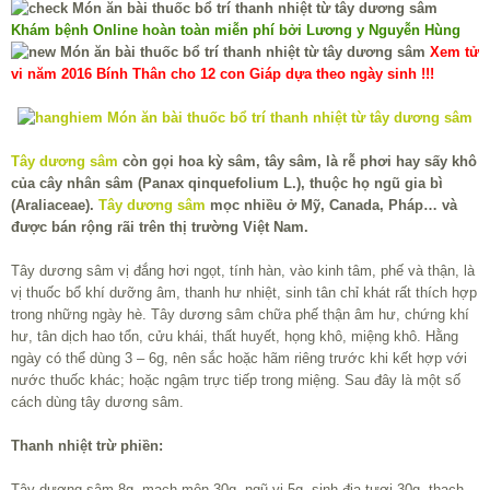
Khám bệnh Online hoàn toàn miễn phí bởi Lương y Nguyễn Hùng
Xem tử
vi năm 2016 Bính Thân cho 12 con Giáp dựa theo ngày sinh !!!
Tây dương sâm
còn gọi hoa kỳ sâm, tây sâm, là rễ phơi hay sấy khô
của cây nhân sâm (Panax qinquefolium L.), thuộc họ ngũ gia bì
(Araliaceae).
Tây dương sâm
mọc nhiều ở Mỹ, Canada, Pháp… và
được bán rộng rãi trên thị trường Việt Nam.
Tây dương sâm vị đắng hơi ngọt, tính hàn, vào kinh tâm, phế và thận, là
vị thuốc bổ khí dưỡng âm, thanh hư nhiệt, sinh tân chỉ khát rất thích hợp
trong những ngày hè. Tây dương sâm chữa phế thận âm hư, chứng khí
hư, tân dịch hao tổn, cửu khái, thất huyết, họng khô, miệng khô. Hằng
ngày có thể dùng 3 – 6g, nên sắc hoặc hãm riêng trước khi kết hợp với
nước thuốc khác; hoặc ngậm trực tiếp trong miệng. Sau đây là một số
cách dùng tây dương sâm.
Thanh nhiệt trừ phiền:
Tây dương sâm 8g, mạch môn 30g, ngũ vị 5g, sinh địa tươi 30g, thạch