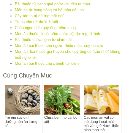
Bài thuốc từ bạch quả chữa đại tiện ra máu
Món ăn từ bong bóng cá bổ thận cố tinh
Cây táo ta trị chứng mất ngủ
Trị ho cho trẻ dưới 5 tuổi
Cháo ngon giúp quý ông thêm sung
Món ăn thuốc từ hải sâm chữa liệt dương, di tinh
Bài thuốc chữa bệnh từ chim cút
Món ăn bài thuốc cho người thiếu máu, suy nhược
Món ăn, bài thuốc gia truyền cho quý ông có “cậu nhỏ” không
biết nghe lời
Món ăn bài thuốc chữa bệnh từ lươn
Cùng Chuyên Mục
Trẻ em suy dinh
Chữa bệnh từ cải bó
Các món ăn vặt có
dưỡng nên ăn trứng
xôi
thể dùng thoải mái
cút
mà vẫn giữ được thân
hình thon thả