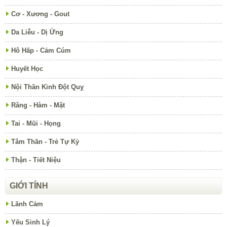
Cơ - Xương - Gout
Da Liễu - Dị Ứng
Hô Hấp - Cảm Cúm
Huyết Học
Nội Thần Kinh Đột Quỵ
Răng - Hàm - Mặt
Tai - Mũi - Họng
Tâm Thần - Trẻ Tự Kỷ
Thận - Tiết Niệu
GIỚI TÍNH
Lãnh Cảm
Yếu Sinh Lý