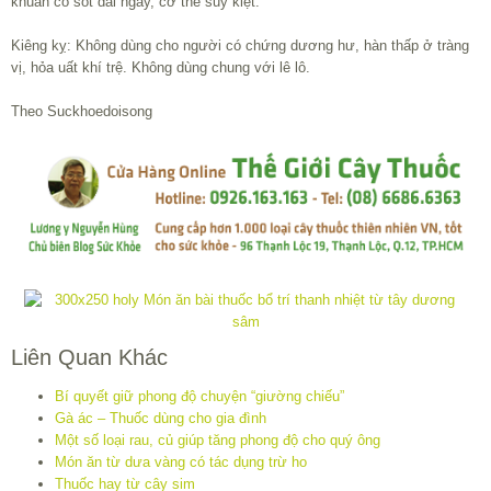
khuẩn có sốt dài ngày, cơ thể suy kiệt.
Kiêng kỵ: Không dùng cho người có chứng dương hư, hàn thấp ở tràng
vị, hỏa uất khí trệ. Không dùng chung với lê lô.
Theo Suckhoedoisong
Liên Quan Khác
Bí quyết giữ phong độ chuyện “giường chiếu”
Gà ác – Thuốc dùng cho gia đình
Một số loại rau, củ giúp tăng phong độ cho quý ông
Món ăn từ dưa vàng có tác dụng trừ ho
Thuốc hay từ cây sim