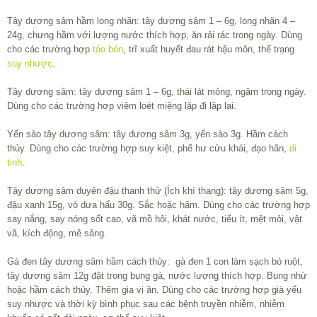
Tây dương sâm hầm long nhãn: tây dương sâm 1 – 6g, long nhãn 4 –
24g, chưng hầm với lượng nước thích hợp, ăn rải rác trong ngày. Dùng
cho các trường hợp
táo bón
, trĩ xuất huyết đau rát hậu môn, thể trạng
suy nhược
.
Tây dương sâm: tây dương sâm 1 – 6g, thái lát mỏng, ngậm trong ngày.
Dùng cho các trường hợp viêm loét miệng lặp đi lặp lại.
Yến sào tây dương sâm: tây dương sâm 3g, yến sào 3g. Hầm cách
thủy. Dùng cho các trường hợp suy kiệt, phế hư cửu khái, đạo hãn,
di
tinh
.
Tây dương sâm duyên đậu thanh thử (Ích khí thang): tây dương sâm 5g,
đậu xanh 15g, vỏ dưa hấu 30g. Sắc hoặc hãm. Dùng cho các trường hợp
say nắng, say nóng sốt cao, vã mồ hôi, khát nước, tiểu ít, mệt mỏi, vật
vã, kích động, mê sảng.
Gà đen tây dương sâm hầm cách thủy: gà đen 1 con làm sạch bỏ ruột,
tây dương sâm 12g đặt trong bụng gà, nước lượng thích hợp. Bung nhừ
hoặc hầm cách thủy. Thêm gia vị ăn. Dùng cho các trường hợp già yếu
suy nhược và thời kỳ bình phục sau các bệnh truyền nhiễm, nhiễm