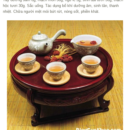
hộc tươi 30g. Sắc uống. Tác dụng bổ khí dưỡng âm, sinh tân, thanh
nhiệt. Chữa người mệt mỏi bứt rứt, nóng sốt, phiền khát.