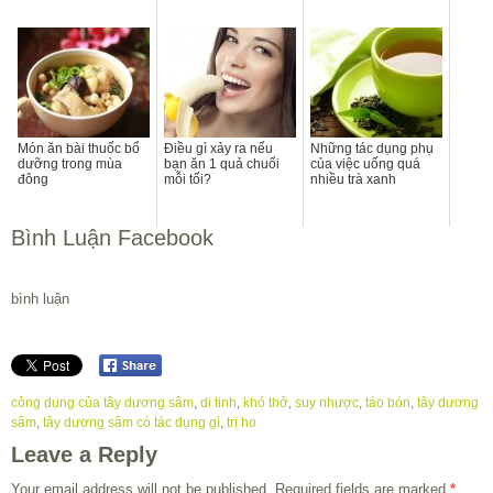
Món ăn bài thuốc bổ
Điều gì xảy ra nếu
Những tác dụng phụ
dưỡng trong mùa
bạn ăn 1 quả chuối
của việc uống quá
đông
mỗi tối?
nhiều trà xanh
Bình Luận Facebook
bình luận
công dụng của tây dương sâm
,
di tinh
,
khó thở
,
suy nhược
,
táo bón
,
tây dương
sâm
,
tây dương sâm có tác dụng gì
,
trị ho
Leave a Reply
Your email address will not be published.
Required fields are marked
*