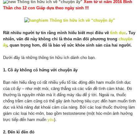
Xem tử vi năm 2016 Bính
Thân cho 12 con Giáp dựa theo ngày sinh !!!
Rất nhiều người tự tin rằng mình hiểu biết mọi điều về
tình dục
. Tuy
nhiên, vấn đề này không chỉ là thỏa mãn đối phương trong
chuyện
ấy
, quan trọng hơn, đó là bảo vệ sức khỏe sinh sản của hai người.
Dưới đây là những thông tin hữu ích dành cho bạn.
1. Cô ấy không có hứng với chuyện ấy
Bạn nên hiểu rằng có rất nhiều yếu tố tác động đến ham muốn tình dục
của cô ấy – như mệt mỏi, căng thẳng và các vấn đề tình cảm khác. Đó
thường là nguyên nhân mà ít đấng mày râu để ý tới. Ngoài ra, thuốc
chống trầm cảm cũng có thể gây ảnh hưởng tiêu cực đến ham muốn tình
dục và khả năng đạt khoái cảm của nàng. Bởi các loại thuốc thường làm
giảm các loại hóc-môn, bao gồm testosterone (một hóc-môn ảnh hưởng
trực tiếp đến ham muốn
yêu
).
2. Đến kì đèn đỏ