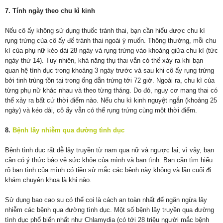
7. Tính ngày theo chu kì kinh
Nếu cô ấy không sử dụng thuốc tránh thai, bạn cần hiểu được chu kì
rụng trứng của cô ấy để tránh thai ngoài ý muốn. Thông thường, mỗi chu
kì của phụ nữ kéo dài 28 ngày và rụng trứng vào khoảng giữa chu kì (tức
ngày thứ 14). Tuy nhiên, khả năng thụ thai vẫn có thể xảy ra khi bạn
quan hệ tình dục trong khoảng 3 ngày trước và sau khi cô ấy rụng trứng
bởi tinh trùng tồn tại trong ống dẫn trứng tới 72 giờ. Ngoài ra, chu kì của
từng phụ nữ khác nhau và theo từng tháng. Do đó, nguy cơ mang thai có
thể xảy ra bất cứ thời điểm nào. Nếu chu kì kinh nguyệt ngắn (khoảng 25
ngày) và kéo dài, cô ấy vẫn có thể rụng trứng cùng một thời điểm.
8.
Bệnh lây nhiễm qua đường tình dục
Bệnh tình dục rất dễ lây truyền từ nam qua nữ và ngược lại, vì vậy, bạn
cần có ý thức bảo vệ sức khỏe của mình và bạn tình. Bạn cần tìm hiểu
rõ bạn tình của mình có tiền sử mắc các bệnh này không và lần cuối đi
khám chuyên khoa là khi nào.
Sử dụng bao cao su có thể coi là cách an toàn nhất để ngăn ngừa lây
nhiễm các bệnh qua đường tình dục. Một số bệnh lây truyền qua đường
tình dục phổ biến nhất như Chlamydia (có tới 28 triệu người mắc bệnh