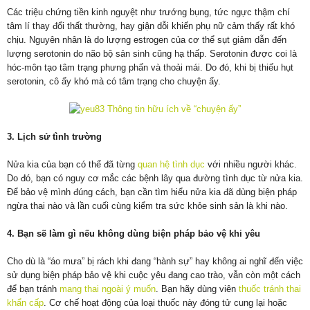
Các triệu chứng tiền kinh nguyệt như trướng bụng, tức ngực thậm chí
tâm lí thay đổi thất thường, hay giận dỗi khiến phụ nữ cảm thấy rất khó
chịu. Nguyên nhân là do lượng estrogen của cơ thể sụt giảm dẫn đến
lượng serotonin do não bộ sản sinh cũng hạ thấp. Serotonin được coi là
hóc-môn tạo tâm trạng phưng phấn và thoải mái. Do đó, khi bị thiếu hụt
serotonin, cô ấy khó mà có tâm trạng cho chuyện ấy.
3. Lịch sử tình trường
Nửa kia của bạn có thể đã từng
quan hệ tình dục
với nhiều người khác.
Do đó, bạn có nguy cơ mắc các bệnh lây qua đường tình dục từ nửa kia.
Để bảo vệ mình đúng cách, bạn cần tìm hiểu nửa kia đã dùng biện pháp
ngừa thai nào và lần cuối cùng kiểm tra sức khỏe sinh sản là khi nào.
4. Bạn sẽ làm gì nếu không dùng biện pháp bảo vệ khi yêu
Cho dù là “áo mưa” bị rách khi đang “hành sự” hay không ai nghĩ đến việc
sử dụng biện pháp bảo vệ khi cuộc yêu đang cao trào, vẫn còn một cách
để bạn tránh
mang thai ngoài ý muốn
. Bạn hãy dùng viên
thuốc tránh thai
khẩn cấp
. Cơ chế hoạt động của loại thuốc này đóng tử cung lại hoặc