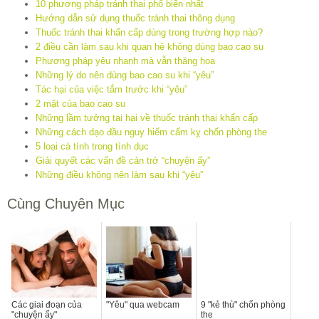
10 phương pháp tránh thai phổ biến nhất
Hướng dẫn sử dụng thuốc tránh thai thông dụng
Thuốc tránh thai khẩn cấp dùng trong trường hợp nào?
2 điều cần làm sau khi quan hệ không dùng bao cao su
Phương pháp yêu nhanh mà vẫn thăng hoa
Những lý do nên dùng bao cao su khi “yêu”
Tác hại của việc tắm trước khi “yêu”
2 mặt của bao cao su
Những lầm tưởng tai hại về thuốc tránh thai khẩn cấp
Những cách dạo đầu nguy hiểm cấm kỵ chốn phòng the
5 loại cá tính trong tình dục
Giải quyết các vấn đề cản trở “chuyện ấy”
Những điều không nên làm sau khi “yêu”
Cùng Chuyên Mục
Các giai đoạn của
"Yêu" qua webcam
9 "kẻ thù" chốn phòng
"chuyện ấy"
the