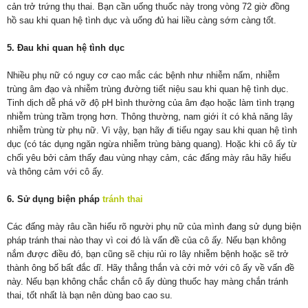
cản trở trứng thụ thai. Bạn cần uống thuốc này trong vòng 72 giờ đồng
hồ sau khi quan hệ tình dục và uống đủ hai liều càng sớm càng tốt.
5. Đau khi quan hệ tình dục
Nhiều phụ nữ có nguy cơ cao mắc các bệnh như nhiễm nấm, nhiễm
trùng âm đạo và nhiễm trùng đường tiết niệu sau khi quan hệ tình dục.
Tinh dịch dễ phá vỡ độ pH bình thường của âm đạo hoặc làm tình trạng
nhiễm trùng trầm trọng hơn. Thông thường, nam giới ít có khả năng lây
nhiễm trùng từ phụ nữ. Vì vậy, bạn hãy đi tiểu ngay sau khi quan hệ tình
dục (có tác dụng ngăn ngừa nhiễm trùng bàng quang). Hoặc khi cô ấy từ
chối yêu bởi cảm thấy đau vùng nhạy cảm, các đấng mày râu hãy hiểu
và thông cảm với cô ấy.
6. Sử dụng biện pháp
tránh thai
Các đấng mày râu cần hiểu rõ người phụ nữ của mình đang sử dụng biện
pháp tránh thai nào thay vì coi đó là vấn đề của cô ấy. Nếu bạn không
nắm được điều đó, bạn cũng sẽ chịu rủi ro lây nhiễm bệnh hoặc sẽ trở
thành ông bố bất đắc dĩ. Hãy thẳng thắn và cởi mở với cô ấy về vấn đề
này. Nếu bạn không chắc chắn cô ấy dùng thuốc hay màng chắn tránh
thai, tốt nhất là bạn nên dùng bao cao su.