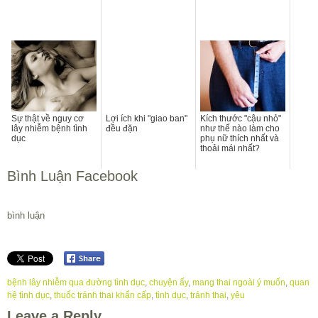
Sự thật về nguy cơ
Lợi ích khi "giao ban"
Kích thước "cậu nhỏ"
lây nhiễm bệnh tình
đều đặn
như thế nào làm cho
dục
phụ nữ thích nhất và
thoải mái nhất?
Bình Luận Facebook
bình luận
bệnh lây nhiễm qua đường tình dục
,
chuyện ấy
,
mang thai ngoài ý muốn
,
quan
hệ tình dục
,
thuốc tránh thai khẩn cấp
,
tình dục
,
tránh thai
,
yêu
Leave a Reply