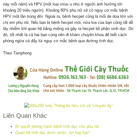
này mỗi năm) và HPV (một loại virus u nhú ở người ảnh hưởng tới
khoảng 20 triệu người). Khoảng 80% phụ nữ sẽ có nguy cơ mắc bệnh
HPV một lần trong đời. Ngoài ra, bệnh hecpet cũng là mối de dọa lớn với
chị em phụ nữ. Nếu bạn bị bệnh hecpet môi, nửa kia của bạn cũng rất dễ
lây nhiễm khi quan hệ bằng miệng và gây ra hecpet bộ phận sinh dục. Do
đó, tốt nhất là cả hai bạn cùng nên đi khám chuyên khoa để biết cách
phòng ngừa và đẩy lùi nguy cơ mắc bệnh qua đường tình dục.
Theo Tienphong
Liên Quan Khác
Bí quyết phòng tránh bệnh tình dục cho phụ nữ
Quan hệ tình dục dưới nước, lợi hay hại?