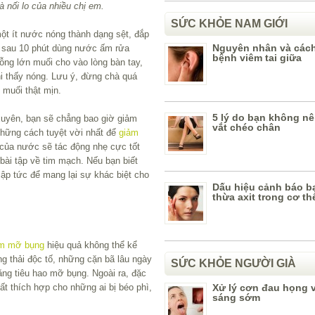
 nối lo của nhiều chị em.
SỨC KHỎE NAM GIỚI
một ít nước nóng thành dạng sệt, đắp
Nguyên nhân và cách 
, sau 10 phút dùng nước ấm rửa
bệnh viêm tai giữa
ng lớn muối cho vào lòng bàn tay,
i thấy nóng. Lưu ý, đừng chà quá
 muối thật mịn.
5 lý do bạn không nê
xuyên, bạn sẽ chẳng bao giờ giảm
vắt chéo chân
hững cách tuyệt vời nhất để
giảm
ì của nước sẽ tác động nhẹ cực tốt
bài tập về tim mạch. Nếu bạn biết
lập tức để mang lại sự khác biệt cho
Dấu hiệu cảnh báo b
thừa axit trong cơ th
m mỡ bụng
hiệu quả không thể kể
 thải độc tố, những cặn bã lâu ngày
SỨC KHỎE NGƯỜI GIÀ
ăng tiêu hao mỡ bụng. Ngoài ra, đặc
Xử lý cơn đau họng 
t thích hợp cho những ai bị béo phì,
sáng sớm