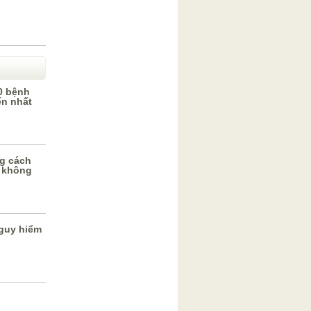
0 bệnh
ến nhất
g cách
 không
guy hiểm