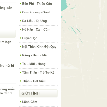
Béo Phì - Thiếu Cân
ăng cân
Cơ - Xương - Gout
Da Liễu - Dị Ứng
Hô Hấp - Cảm Cúm
Huyết Học
tim bạn
Nội Thần Kinh Đột Quỵ
Răng - Hàm - Mặt
Tai - Mũi - Họng
hụ nữ bị
Tâm Thần - Trẻ Tự Kỷ
Thận - Tiết Niệu
hường mắc
ủa mình
GIỚI TÍNH
Lãnh Cảm