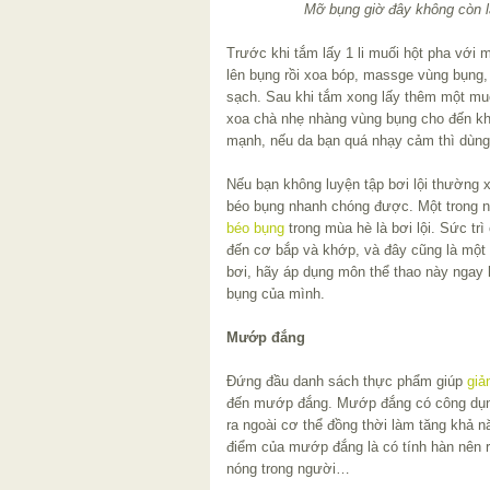
Mỡ bụng giờ đây không còn là
Trước khi tắm lấy 1 li muối hột pha với 
lên bụng rồi xoa bóp, massge vùng bụng
sạch. Sau khi tắm xong lấy thêm một muỗ
xoa chà nhẹ nhàng vùng bụng cho đến kh
mạnh, nếu da bạn quá nhạy cảm thì dùng
Nếu bạn không luyện tập bơi lội thường 
béo bụng nhanh chóng được. Một trong n
béo bụng
trong mùa hè là bơi lội. Sức tr
đến cơ bắp và khớp, và đây cũng là một 
bơi, hãy áp dụng môn thể thao này ngay 
bụng của mình.
Mướp đắng
Đứng đầu danh sách thực phẩm giúp
giả
đến mướp đắng. Mướp đắng có công dụng
ra ngoài cơ thể đồng thời làm tăng khả n
điểm của mướp đắng là có tính hàn nên rấ
nóng trong người…