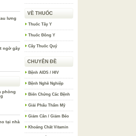
VỀ THUỐC
đau lưng
Thuốc Tây Y
Thuốc Đông Y
Cây Thuốc Quý
t ngờ gây
CHUYÊN ĐỀ
Bệnh AIDS / HIV
Bệnh Nghề Nghiệp
h phòng
Biến Chứng Các Bệnh
ng
Giải Phẩu Thẩm Mỹ
Giảm Cân / Giảm Béo
o tại nhà
Khoáng Chất Vitamin