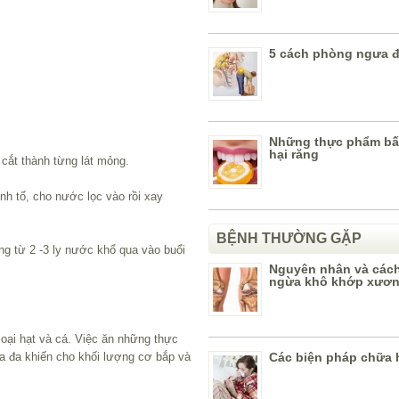
5 cách phòng ngưa 
Những thực phẩm bấ
hại răng
cắt thành từng lát mỏng.
 tố, cho nước lọc vào rồi xay
BỆNH THƯỜNG GẶP
ng từ 2 -3 ly nước khổ qua vào buổi
Nguyên nhân và các
ngừa khô khớp xươ
loại hạt và cá. Việc ăn những thực
Các biện pháp chữa h
 đa khiến cho khối lượng cơ bắp và