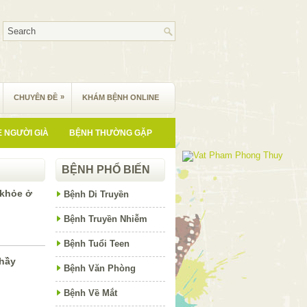
»
CHUYÊN ĐỀ
KHÁM BỆNH ONLINE
 NGƯỜI GIÀ
BỆNH THƯỜNG GẶP
BỆNH PHỔ BIẾN
 khỏe ở
Bệnh Di Truyền
Bệnh Truyền Nhiễm
Bệnh Tuổi Teen
thầy
Bệnh Văn Phòng
Bệnh Về Mắt