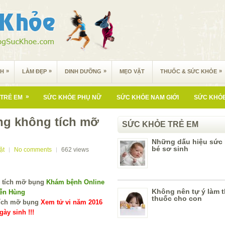
»
»
»
»
NH
LÀM ĐẸP
DINH DƯỠNG
MẸO VẶT
THUỐC & SỨC KHỎE
»
TRẺ EM
SỨC KHỎE PHỤ NỮ
SỨC KHỎE NAM GIỚI
SỨC KHỎE
ng không tích mỡ
SỨC KHỎE TRẺ EM
Những dấu hiệu sức
bé sơ sinh
ặt
No comments
662
views
Khám bệnh Online
Không nên tự ý làm 
yễn Hùng
thuốc cho con
Xem tử vi năm 2016
ày sinh !!!