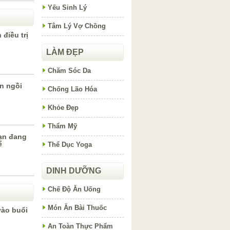
Yếu Sinh Lý
Tâm Lý Vợ Chồng
điều trị
LÀM ĐẸP
Chăm Sóc Da
n ngồi
Chống Lão Hóa
Khỏe Đẹp
Thẩm Mỹ
ạn đang
ể
Thể Dục Yoga
DINH DƯỠNG
Chế Độ Ăn Uống
Món Ăn Bài Thuốc
vào buổi
An Toàn Thực Phẩm