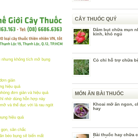
CÂY THUỐC QUÝ
Dâm bụt chữa mụn nh
kinh, khó ngủ
Cỏ chỉ hỗ trợ chữa bệ
đơn giản
ng hiệu quả
hòng đơn giản và hiệu quả
MÓN ĂN BÀI THUỐC
chỉ nhờ dùng hỗn hợp này
Khoai mỡ ăn ngon, 
mỡ và thể dục với lá rau ngót
hay
ụng hiệu quả
 gọn, săn chắc
Bài thuốc hay chữa 
ăn béo bụng sẽ biến mất