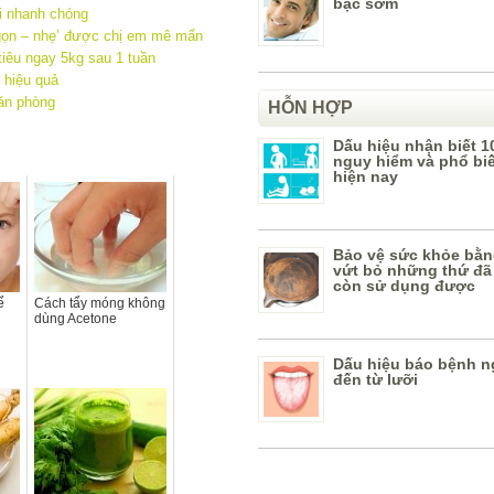
bạc sớm
i nhanh chóng
gọn – nhẹ’ được chị em mê mẩn
tiêu ngay 5kg sau 1 tuần
 hiệu quả
ăn phòng
HỖN HỢP
Dấu hiệu nhận biết 1
nguy hiểm và phổ bi
hiện nay
Bảo vệ sức khỏe bằn
vứt bỏ những thứ đã
còn sử dụng được
ể
Cách tẩy móng không
dùng Acetone
Dấu hiệu báo bệnh n
đến từ lưỡi