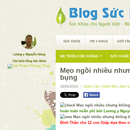
SỨC KHỎE
TIN Y KHOA
GIỚI TÍ
»
MẸ TRÒN CON VUÔNG
SỨC KHỎE 
Mẹo ngồi nhiều như
bụng
18/02/2016
Giảm Cân / Giảm Béo
,
Mẹo V
hoàn toàn miễn phí bởi Lương y Ngu
Bính Thân cho 12 con Giáp dựa theo ng