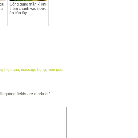
cai
Công dụng thần kì khi
ệu
thêm chanh vào nước
ép cần tây
ng hiệu quả
,
massage bụng
,
mẹo giảm
Required fields are marked
*