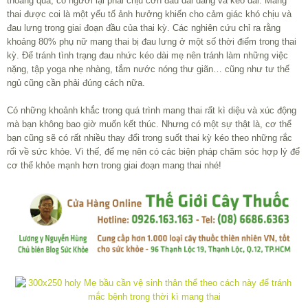
thoáng qua, có người lại phải chịu cơn đau dai dẳng và kéo dài. Mang
thai được coi là một yếu tố ảnh hưởng khiến cho cảm giác khó chịu và
đau lưng trong giai đoạn đầu của thai kỳ. Các nghiên cứu chỉ ra rằng
khoảng 80% phụ nữ mang thai bị đau lưng ở một số thời điểm trong thai
kỳ. Để tránh tình trạng đau nhức kéo dài mẹ nên tránh làm những việc
nặng, tập yoga nhẹ nhàng, tắm nước nóng thư giãn… cũng như tư thế
ngủ cũng cần phải đúng cách nữa.
Có những khoảnh khắc trong quá trình mang thai rất kì diệu và xúc động
mà bạn không bao giờ muốn kết thúc. Nhưng có một sự thật là, cơ thể
bạn cũng sẽ có rất nhiều thay đổi trong suốt thai kỳ kéo theo những rắc
rối về sức khỏe. Vì thế, để mẹ nên có các biện pháp chăm sóc hợp lý để
cơ thể khỏe mạnh hơn trong giai đoạn mang thai nhé!