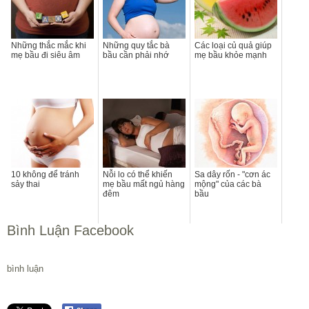
Những thắc mắc khi
Những quy tắc bà
Các loại củ quả giúp
mẹ bầu đi siêu âm
bầu cần phải nhớ
mẹ bầu khỏe mạnh
10 không để tránh
Nỗi lo có thể khiến
Sa dây rốn - "cơn ác
sảy thai
mẹ bầu mất ngủ hàng
mộng" của các bà
đêm
bầu
Bình Luận Facebook
bình luận