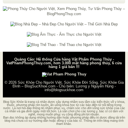
Quảng Cáo: Hệ thống Cửa hàng Vật Phẩm Phong Thủy -
VatPhamPhongThuy.com, hơn 3.000 mặt hàng phong thủy, 6 cửa
hàng 1 giá bán !!!
© 2026
Sức Khỏe Cho Người Việt, Sức Khỏe Đời Sống, Sức Khỏe Gia
Đình – BlogSucKhoe.com
- Chủ biên:
Lương y Nguyễn Hùng
-
info@blogsuckhoe.com
Blog Sức Khỏe là trang cá nhân được xây dựng nhằm sưu tầm các kiến thức về y khoa,
thuốc, phương pháp rèn luyện, ăn uống khoa học từ các báo điện tử nổi tiếng trong
nước. Là nơi hỏi đáp thông tin nhằm phục vụ, chăm sóc cho đời sống sức khỏe của các
cá nhân và gia đình ngày một tốt hơn. Là sân chơi cho các lương y, bác sĩ có tâm với
nghề, mong muốn phục vụ cộng đồng phi lợi nhuận.
Bạn đọc không áp dụng những hướng dẫn hoặc phương pháp điều trị được đăng tải trên
blog mà chưa có sự hướng dẫn hoặc đồng ý của bác sĩ. Thông tin trên blog mang tính
tham khảo.