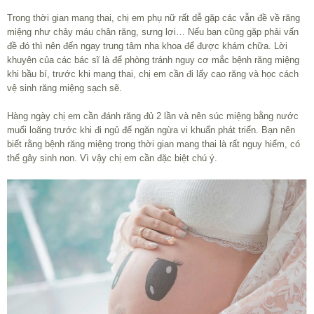
Trong thời gian mang thai, chị em phụ nữ rất dễ gặp các vẫn đề về răng
miệng như chảy máu chân răng, sưng lợi… Nếu bạn cũng gặp phải vấn
đề đó thì nên đến ngay trung tâm nha khoa để được khám chữa. Lời
khuyên của các bác sĩ là để phòng tránh nguy cơ mắc bệnh răng miệng
khi bầu bí, trước khi mang thai, chị em cần đi lấy cao răng và học cách
vệ sinh răng miệng sạch sẽ.
Hàng ngày chị em cần đánh răng đủ 2 lần và nên súc miệng bằng nước
muối loãng trước khi đi ngủ để ngăn ngừa vi khuẩn phát triển. Bạn nên
biết rằng bệnh răng miệng trong thời gian mang thai là rất nguy hiểm, có
thể gây sinh non. Vì vậy chị em cần đặc biệt chú ý.