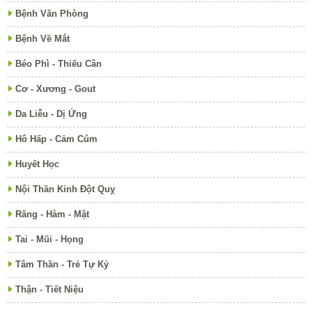
Bệnh Văn Phòng
Bệnh Về Mắt
Béo Phì - Thiếu Cân
Cơ - Xương - Gout
Da Liễu - Dị Ứng
Hô Hấp - Cảm Cúm
Huyết Học
Nội Thần Kinh Đột Quỵ
Răng - Hàm - Mặt
Tai - Mũi - Họng
Tâm Thần - Trẻ Tự Kỷ
Thận - Tiết Niệu