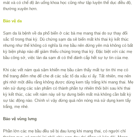
mát và có chế độ ăn uống khoa học cũng như tập luyện thể dục điều độ,
thường xuyên hơn.
Bảo vệ da
Sạm da là bệnh về da phổ biến ở các bà mẹ mang thai do sự thay đổi
sắc tố trong thai kỳ. Dù chứng sạm da sẽ biến mất khi thai kỳ kết thúc
nhưng như thế không có nghĩa là mẹ bầu nên đứng yên mà không có bất
kỳ biện pháp nào để giảm thiểu chúng trong thai kỳ. Đặc biệt với các mẹ
bầu công sở, việc làn da sạm đi có thể đánh cắp hết sự tự tin của mẹ.
Khi các vết nám quá sậm khiến mẹ bầu cảm thấy mất tự tin thì mẹ có
thể trang điểm nhẹ để che đi các sắc tố da xấu xí ấy. Tất nhiên, mẹ nên
ghi nhớ một điều rằng không được dùng kem tẩy trắng khi mang thai. Mẹ
nên sử dụng các sản phẩm có thành phần tự nhiên thôi bởi sau khi thai
kỳ kết thúc, các vết nám này sẽ tự dưng biến mất mà không cần bất kỳ
sự tác động nào. Chính vì vậy đừng quá nôn nóng mà sử dụng kem tẩy
trắng, mẹ nhé.
Bảo vệ vùng lưng
Phần lớn các mẹ bầu đều sẽ bị đau lưng khi mang thai, có người chỉ