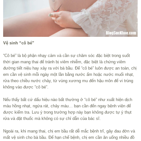
Vệ sinh “cô bé”
“Cô bé” là bộ phận nhạy cảm và cần sự chăm sóc đặc biệt trong suốt
thời gian mang thai để tránh bị viêm nhiễm, đặc biệt là chứng viêm
đường tiết niệu hay xảy ra với bà bầu. Để “cô bé” luôn được an toàn, chị
em cần vệ sinh mỗi ngày một lần bằng nước ấm hoặc nước muối nhạt,
rửa theo chiều nước chảy, từ vùng xương mu đến hậu môn để vi trùng
không vào được “cô bé”.
Nếu thấy bất cứ dấu hiệu nào bất thường ở “cô bé” như xuất hiện dịch
màu hồng nhạt, ngứa rát, chảy máu… bạn cần đến ngay bệnh viện để
được kiểm tra. Lưu ý trong trường hợp này bạn không được tự ý thụt
rửa và đặt thuốc mà không có sự chỉ dẫn của bác sĩ.
Ngoài ra, khi mang thai, chị em bầu rất dễ mắc bệnh trĩ, gây đau đớn và
mất vệ sinh cho bà bầu. Để hạn chế bệnh, chị em cần ăn uống nhiều đồ