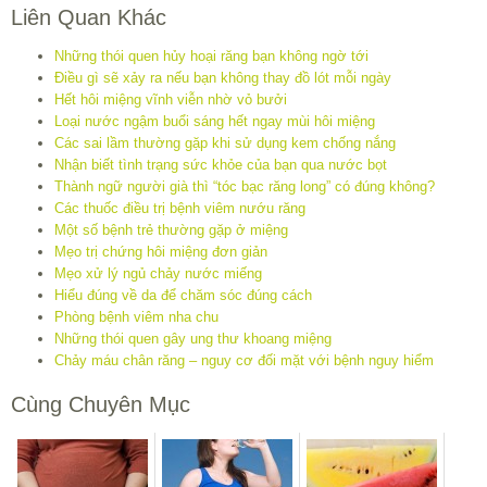
Liên Quan Khác
Những thói quen hủy hoại răng bạn không ngờ tới
Điều gì sẽ xảy ra nếu bạn không thay đồ lót mỗi ngày
Hết hôi miệng vĩnh viễn nhờ vỏ bưởi
Loại nước ngậm buổi sáng hết ngay mùi hôi miệng
Các sai lầm thường gặp khi sử dụng kem chống nắng
Nhận biết tình trạng sức khỏe của bạn qua nước bọt
Thành ngữ người già thì “tóc bạc răng long” có đúng không?
Các thuốc điều trị bệnh viêm nướu răng
Một số bệnh trẻ thường gặp ở miệng
Mẹo trị chứng hôi miệng đơn giản
Mẹo xử lý ngủ chảy nước miếng
Hiểu đúng về da để chăm sóc đúng cách
Phòng bệnh viêm nha chu
Những thói quen gây ung thư khoang miệng
Chảy máu chân răng – nguy cơ đối mặt với bệnh nguy hiểm
Cùng Chuyên Mục