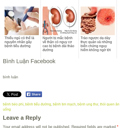
Thiếu ngủ có thể là
Người bị mắc bệnh
Trào ngược dạ dày
nguyên nhân gây
về thận có nguy cơ
thực quản và những
bệnh tiểu đường
cao bị bệnh đái tháo
biến chứng nguy
đường
hiểm không ngờ tới
Bình Luận Facebook
bình luận
bệnh béo phì
,
bệnh tiểu đường
,
bệnh tim mạch
,
bệnh ung thư
,
thói quen ăn
uống
Leave a Reply
Your email address will not be published.
Required fields are marked
*