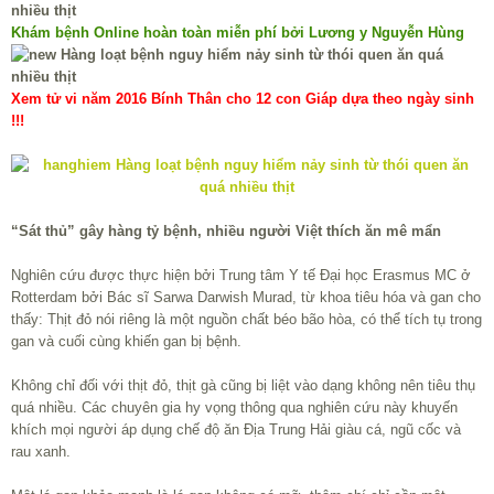
Khám bệnh Online hoàn toàn miễn phí bởi Lương y Nguyễn Hùng
Xem tử vi năm 2016 Bính Thân cho 12 con Giáp dựa theo ngày sinh
!!!
“Sát thủ” gây hàng tỷ bệnh, nhiều người Việt thích ăn mê mẩn
Nghiên cứu được thực hiện bởi Trung tâm Y tế Đại học Erasmus MC ở
Rotterdam bởi Bác sĩ Sarwa Darwish Murad, từ khoa tiêu hóa và gan cho
thấy: Thịt đỏ nói riêng là một nguồn chất béo bão hòa, có thể tích tụ trong
gan và cuối cùng khiến gan bị bệnh.
Không chỉ đối với thịt đỏ, thịt gà cũng bị liệt vào dạng không nên tiêu thụ
quá nhiều. Các chuyên gia hy vọng thông qua nghiên cứu này khuyến
khích mọi người áp dụng chế độ ăn Địa Trung Hải giàu cá, ngũ cốc và
rau xanh.