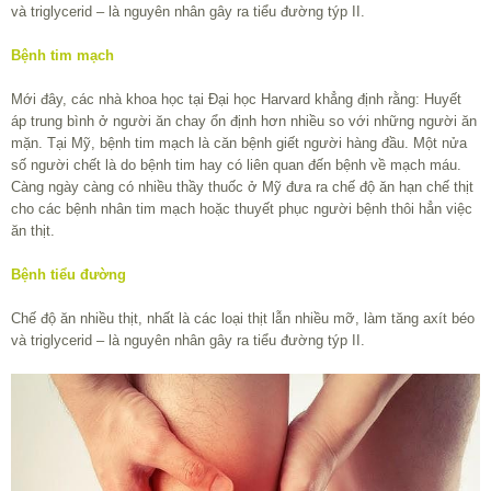
và triglycerid – là nguyên nhân gây ra tiểu đường týp II.
Bệnh tim mạch
Mới đây, các nhà khoa học tại Đại học Harvard khẳng định rằng: Huyết
áp trung bình ở người ăn chay ổn định hơn nhiều so với những người ăn
mặn. Tại Mỹ, bệnh tim mạch là căn bệnh giết người hàng đầu. Một nửa
số người chết là do bệnh tim hay có liên quan đến bệnh về mạch máu.
Càng ngày càng có nhiều thầy thuốc ở Mỹ đưa ra chế độ ăn hạn chế thịt
cho các bệnh nhân tim mạch hoặc thuyết phục người bệnh thôi hẳn việc
ăn thịt.
Bệnh tiểu đường
Chế độ ăn nhiều thịt, nhất là các loại thịt lẫn nhiều mỡ, làm tăng axít béo
và triglycerid – là nguyên nhân gây ra tiểu đường týp II.