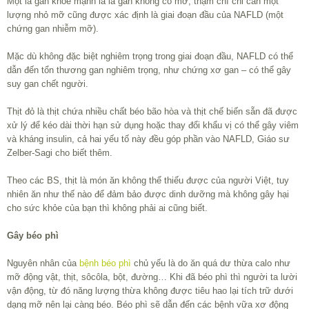
Một lá gan khỏe mạnh là lá gan không có mỡ, thậm chí chỉ cần một
lượng nhỏ mỡ cũng được xác định là giai đoạn đầu của NAFLD (một
chứng gan nhiễm mỡ).
Mặc dù không đặc biệt nghiêm trọng trong giai đoạn đầu, NAFLD có thể
dẫn đến tổn thương gan nghiêm trọng, như chứng xơ gan – có thể gây
suy gan chết người.
Thịt đỏ là thịt chứa nhiều chất béo bão hòa và thịt chế biến sẵn đã được
xử lý để kéo dài thời hạn sử dụng hoặc thay đổi khẩu vị có thể gây viêm
và kháng insulin, cả hai yếu tố này đều góp phần vào NAFLD, Giáo sư
Zelber-Sagi cho biết thêm.
Theo các BS, thịt là món ăn không thể thiếu được của người Việt, tuy
nhiên ăn như thế nào để đảm bảo được dinh dưỡng mà không gây hại
cho sức khỏe của bạn thì không phải ai cũng biết.
Gây béo phì
Nguyên nhân của
bệnh béo phì
chủ yếu là do ăn quá dư thừa calo như
mỡ động vật, thịt, sôcôla, bột, đường… Khi đã béo phì thì người ta lười
vận động, từ đó năng lượng thừa không được tiêu hao lại tích trữ dưới
dạng mỡ nên lại càng béo. Béo phì sẽ dẫn đến các bệnh vữa xơ động