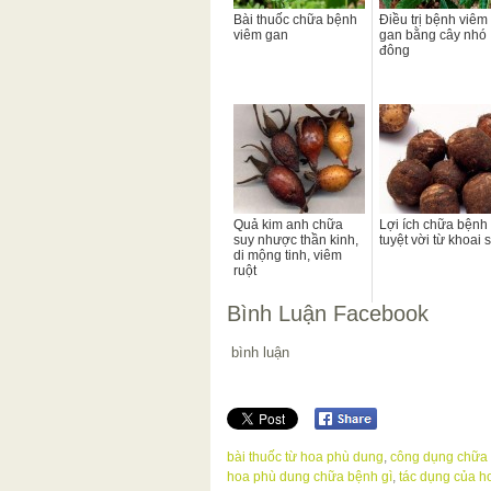
Bài thuốc chữa bệnh
Điều trị bệnh viêm
viêm gan
gan bằng cây nhó
đông
Quả kim anh chữa
Lợi ích chữa bệnh
suy nhược thần kinh,
tuyệt vời từ khoai 
di mộng tinh, viêm
ruột
Bình Luận Facebook
bình luận
bài thuốc từ hoa phù dung
,
công dụng chữa
hoa phù dung chữa bệnh gì
,
tác dụng của h