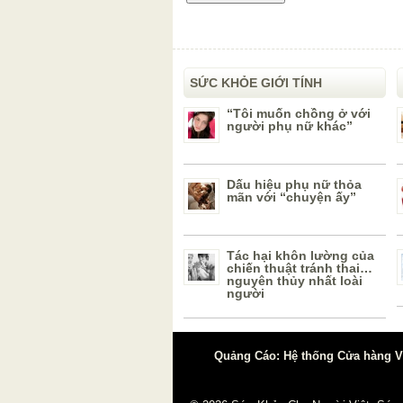
SỨC KHỎE GIỚI TÍNH
“Tôi muốn chồng ở với
người phụ nữ khác”
Dấu hiệu phụ nữ thỏa
mãn với “chuyện ấy”
Tác hại khôn lường của
chiến thuật tránh thai…
nguyên thủy nhất loài
người
Quảng Cáo: Hệ thống Cửa hàng Vậ