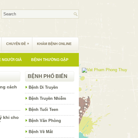
»
CHUYÊN ĐỀ
KHÁM BỆNH ONLINE
 NGƯỜI GIÀ
BỆNH THƯỜNG GẶP
BỆNH PHỔ BIẾN
úng cách
Bệnh Di Truyền
Bệnh Truyền Nhiễm
Bệnh Tuổi Teen
ý khi cho
Bệnh Văn Phòng
y
Bệnh Về Mắt