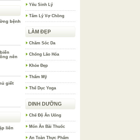
Yếu Sinh Lý
Tâm Lý Vợ Chồng
ường bệnh
LÀM ĐẸP
Chăm Sóc Da
 biến
Chống Lão Hóa
hông nên
Khỏe Đẹp
Thẩm Mỹ
hủ giết
Thể Dục Yoga
DINH DƯỠNG
Chế Độ Ăn Uống
Món Ăn Bài Thuốc
p liên
An Toàn Thực Phẩm