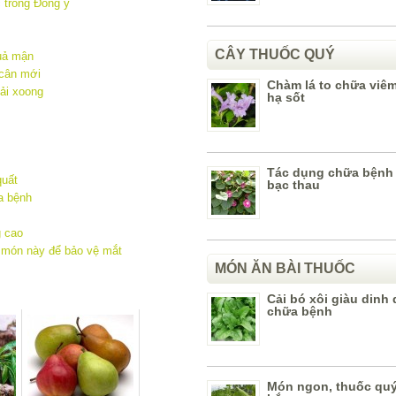
 trong Đông y
CÂY THUỐC QUÝ
quả mận
 cân mới
Chàm lá to chữa viê
cải xoong
hạ sốt
Tác dụng chữa bệnh
quất
bạc thau
a bệnh
g cao
 món này để bảo vệ mắt
MÓN ĂN BÀI THUỐC
Cải bó xôi giàu dinh
chữa bệnh
Món ngon, thuốc quý