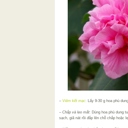
–
Viêm kết mạc
: Lấy 9-30 g hoa phù dun
–
Chắp và lẹo mắt
: Dùng hoa phù dung tư
sạch, giã nát rồi đắp lên chỗ chắp hoặc l