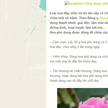
Loại hoa đẹp sớm nở tối tàn này có íc
chữa một số bệnh. Theo Đông y,
hoa 
dụng thanh nhiệt, giải độc, làm mát v
thông kinh, hoạt huyết, làm hết mủ…
Hoa phù dung được dùng để chữa các
–
Cảm mạo
: Lấy 30 g hoa phù dung và 3 
hòa đều, chia uống 3 lần trong ngày.
–
Viêm khớp
: Dùng hoa phù dung và xích
với mật ong rồi đắp lên khớp đau.
–
Tổn thương do chấn thương
: Dùng hoa 
thương, hoặc dùng bột hoa phù dung khô 
thành dạng cao rồi đắp lên chỗ đau.