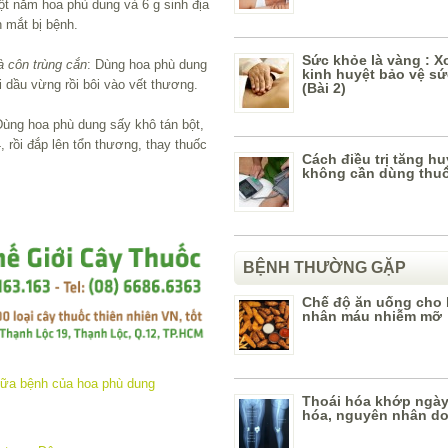
ột nắm hoa phù dung và 6 g sinh địa
n mắt bị bệnh.
Sức khỏe là vàng : X
à côn trùng cắn
: Dùng hoa phù dung
kinh huyệt bảo vệ s
i dầu vừng rồi bôi vào vết thương.
(Bài 2)
Dùng hoa phù dung sấy khô tán bột,
, rồi đắp lên tổn thương, thay thuốc
Cách điều trị tăng hu
không cần dùng thu
BỆNH THƯỜNG GẶP
Chế độ ăn uống cho
nhân máu nhiễm mỡ
Thoái hóa khớp ngày
hóa, nguyên nhân do