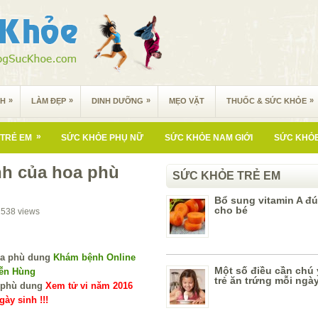
»
»
»
»
NH
LÀM ĐẸP
DINH DƯỠNG
MẸO VẶT
THUỐC & SỨC KHỎE
»
TRẺ EM
SỨC KHỎE PHỤ NỮ
SỨC KHỎE NAM GIỚI
SỨC KHỎE
h của hoa phù
SỨC KHỎE TRẺ EM
Bổ sung vitamin A đ
cho bé
1538
views
Khám bệnh Online
Một số điều cần chú 
yễn Hùng
trẻ ăn trứng mỗi ngà
Xem tử vi năm 2016
ày sinh !!!