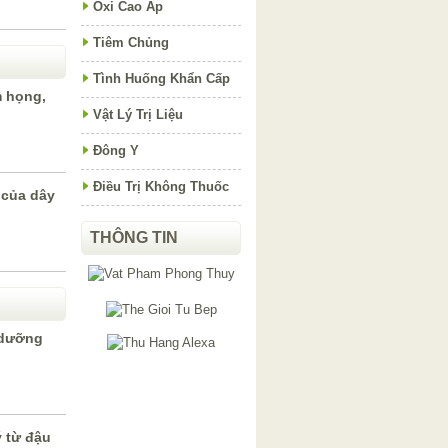
Oxi Cao Áp
Tiêm Chủng
Tình Huống Khẩn Cấp
m họng,
Vật Lý Trị Liệu
Đông Y
Điều Trị Không Thuốc
 của dây
THÔNG TIN
 dưỡng
 từ đậu