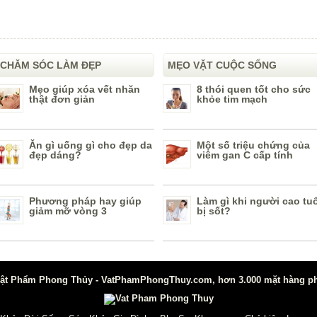
CHĂM SÓC LÀM ĐẸP
MẸO VẶT CUỘC SỐNG
Mẹo giúp xóa vết nhăn
8 thói quen tốt cho sức
thật đơn giản
khỏe tim mạch
Ăn gì uống gì cho đẹp da
Một số triệu chứng của
đẹp dáng?
viêm gan C cấp tính
Phương pháp hay giúp
Làm gì khi người cao tuổ
giảm mỡ vòng 3
bị sốt?
t Phẩm Phong Thủy - VatPhamPhongThuy.com, hơn 3.000 mặt hàng phon