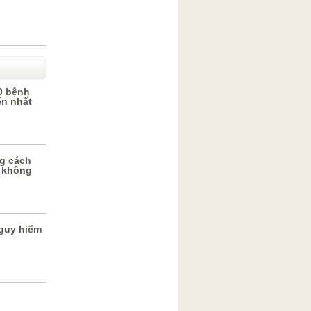
0 bệnh
ến nhất
g cách
 không
guy hiểm