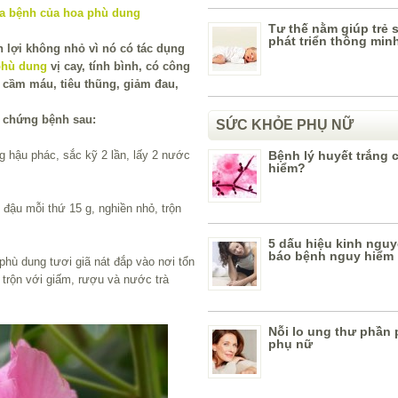
Tư thế nằm giúp trẻ 
phát triển thông min
h lợi không nhỏ vì nó có tác dụng
phù dung
vị cay, tính bình, có công
à cầm máu, tiêu thũng, giảm đau,
 chứng bệnh sau:
SỨC KHỎE PHỤ NỮ
g hậu phác, sắc kỹ 2 lần, lấy 2 nước
Bệnh lý huyết trắng 
hiểm?
 đậu mỗi thứ 15 g, nghiền nhỏ, trộn
5 dấu hiệu kinh nguy
báo bệnh nguy hiểm
phù dung tươi giã nát đắp vào nơi tổn
trộn với giấm, rượu và nước trà
Nỗi lo ung thư phần
phụ nữ