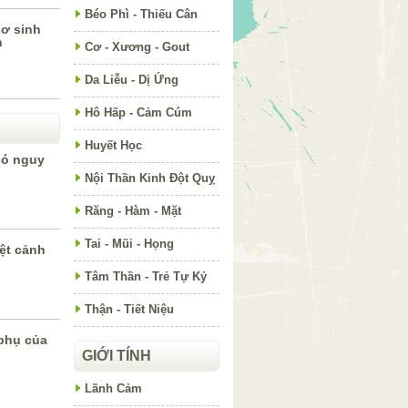
Béo Phì - Thiếu Cân
sơ sinh
h
Cơ - Xương - Gout
Da Liễu - Dị Ứng
Hô Hấp - Cảm Cúm
Huyết Học
có nguy
Nội Thần Kinh Đột Quỵ
Răng - Hàm - Mặt
Tai - Mũi - Họng
ệt cảnh
Tâm Thần - Trẻ Tự Kỷ
Thận - Tiết Niệu
 phụ của
GIỚI TÍNH
Lãnh Cảm