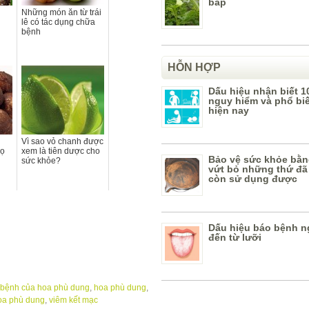
bắp
Những món ăn từ trái
lê có tác dụng chữa
bệnh
HỖN HỢP
Dấu hiệu nhận biết 1
nguy hiểm và phổ bi
hiện nay
Vì sao vỏ chanh được
sọ
xem là tiên dược cho
Bảo vệ sức khỏe bằn
sức khỏe?
vứt bỏ những thứ đã
còn sử dụng được
Dấu hiệu báo bệnh n
đến từ lưỡi
 bệnh của hoa phù dung
,
hoa phù dung
,
oa phù dung
,
viêm kết mạc