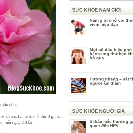
SỨC KHỎE NAM GIỚI
Nam giới chớ coi th
viêm niệu đạo
Một số dấu hiệu phổ
bệnh ung thư bạn k
bỏ qua
Hương nhang – sát t
người âm thầm
g sắc uống.
SỨC KHỎE NGƯỜI GIÀ
ơi và bạc hà tươi, mỗi thứ 3 g, rửa
5 thắc mắc thường gặ
ẹo, mỗi ngày 2-3 lần.
quan đến HPV