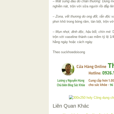
–
Mắt sưng đau do chấn thương
: Dùng m
nghiền nát, trộn với sữa người rồi đắp lê
–
Zona, vết thương do ong đốt, rắn độc v
phơi khô trong bóng râm, tán bột, trộn vớ
–
Mụn nhọt, đinh độc, hậu bối, chín mé
: 
trộn với vaseline thành cao mềm tỷ lệ 1/4
hằng ngày hoặc cách ngày.
Theo suckhoedoisong
Liên Quan Khác