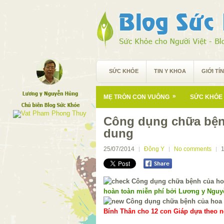
SỨC KHỎE
TIN Y KHOA
GIỚI TÍ
»
MẸ TRÒN CON VUÔNG
SỨC KHỎE 
Công dụng chữa bện
dung
25/07/2014
Đông Y
No comments
hoàn toàn miễn phí bởi Lương y Ngu
Bính Thân cho 12 con Giáp dựa theo ng