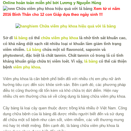
Online hoàn toàn miễn phí bởi Lương y Nguyễn Hùng
Xem tử vi năm
2016 Bính Thân cho 12 con Giáp dựa theo ngày sinh !!!
Sở dĩ
lá bàng
có thể
chữa viêm phụ khoa
là nhờ tính sát khuẩn cao,
có khả năng diệt sạch rất nhiều loại vi khuẩn làm giảm tình trạng
viêm nhiễm.
Lá bàng
chứa một số flavonoid, saponin và
phytosterol, đặc biệt là chất tannin. Chất tannin có trong lá có tính
kháng khuẩn giúp chữa trị viêm loét. Vì vậy,
lá bàng
có thể cải thiện
bệnh
viêm phụ khoa
.
Viêm phụ khoa là căn bệnh phổ biến đối với nhiều chị em phụ nữ ảnh
hưởng tiêu cực đến sức khỏe sinh sản. Bên cạnh đó, các phương pháp
điều trị cũng thường rất tốn kém và khó chữa trị dứt điểm. Hiện nay
nhiều chị em thường chia sẻ về công dụng lá bàng chữa viêm phụ khoa.
Cây bàng là loại cây quen thuộc được trồng khá nhiều ở Việt Nam. Công
dụng chữa bệnh của lá bàng đã được nhiều người biết đến và sử dụng
để chữa một số bệnh như cảm sốt, viêm nhiễm, các vết thương mưng
mủ hay trị nhiệt miệng. Bên cạnh đó, lá bàng chữa viêm phụ khoa là