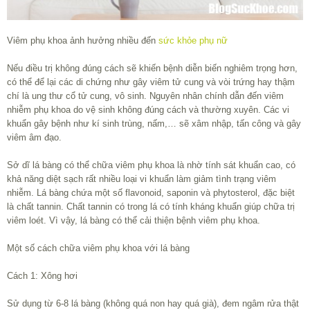
Viêm phụ khoa ảnh hưởng nhiều đến
sức khỏe phụ nữ
Nếu điều trị không đúng cách sẽ khiến bệnh diễn biến nghiêm trọng hơn,
có thể để lại các di chứng như gây viêm tử cung và vòi trứng hay thậm
chí là ung thư cổ tử cung, vô sinh. Nguyên nhân chính dẫn đến viêm
nhiễm phụ khoa do vệ sinh không đúng cách và thường xuyên. Các vi
khuẩn gây bệnh như kí sinh trùng, nấm,… sẽ xâm nhập, tấn công và gây
viêm âm đạo.
Sở dĩ lá bàng có thể chữa viêm phụ khoa là nhờ tính sát khuẩn cao, có
khả năng diệt sạch rất nhiều loại vi khuẩn làm giảm tình trạng viêm
nhiễm. Lá bàng chứa một số flavonoid, saponin và phytosterol, đặc biệt
là chất tannin. Chất tannin có trong lá có tính kháng khuẩn giúp chữa trị
viêm loét. Vì vậy, lá bàng có thể cải thiện bệnh viêm phụ khoa.
Một số cách chữa viêm phụ khoa với lá bàng
Cách 1: Xông hơi
Sử dụng từ 6-8 lá bàng (không quá non hay quá già), đem ngâm rửa thật