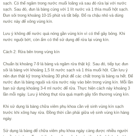
sạch. Có thể ngâm trong nước muối loãng và sau đó rửa lại với nước
sạch. Sau đó, đun lá bàng cùng với 1 lít nước và 1 thìa muối hột sạch.
Đun sôi trong khoảng 10-15 phút và tắt bếp. Đổ ra chậu nhỏ và dùng
nước này để xông vùng kín.
Lưu ý không để nước quá nóng gần vùng kín vì có thể gây bỏng. Khi
nước nguội bớt, còn ấm có thể sử dụng để rửa lại vùng kín.
Cách 2: Rửa bên trong vùng kín
Chuẩn bị khoảng 7-9 lá bàng và ngâm rửa thật kỹ. Sau đó, tiếp tục đun
sôi lá bàng với khoảng 1,5 lít nước sạch và 1 thìa muối hột. Cần lưu ý
nên đun thật kỹ trong khoảng 30 phút để các chất trong lá bàng ra hết. Để
nước đun lá bàng nguội và rửa nước này vào bên trong vùng kín. Mỗi lần
bạn sử dụng khoảng 3-4 ml nước để rửa. Thực hiện cách này khoảng 3
lần mỗi ngày. Lưu ý không thụt rửa quá mạnh gây tổn thương vùng kín.
Khi sử dụng lá bàng chữa viêm phụ khoa cần vệ sinh vùng kín sạch
trước khi xông hay rửa. Đồng thời cần phải giữa vệ sinh vùng kín hàng
ngày.
Sử dụng lá bàng để chữa viêm phụ khoa ngày càng được nhiều người