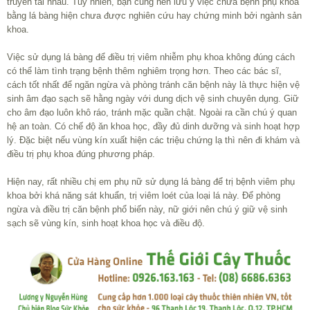
truyền tai nhau. Tuy nhiên, bạn cũng nên lưu ý việc chữa bệnh phụ khoa
bằng lá bàng hiện chưa được nghiên cứu hay chứng minh bởi ngành sản
khoa.
Việc sử dụng lá bàng để điều trị viêm nhiễm phụ khoa không đúng cách
có thể làm tình trạng bệnh thêm nghiêm trọng hơn. Theo các bác sĩ,
cách tốt nhất để ngăn ngừa và phòng tránh căn bệnh này là thực hiện vệ
sinh âm đạo sạch sẽ hằng ngày với dung dịch vệ sinh chuyên dụng. Giữ
cho âm đạo luôn khô ráo, tránh mặc quần chật. Ngoài ra cần chú ý quan
hệ an toàn. Có chế độ ăn khoa học, đầy đủ dinh dưỡng và sinh hoạt hợp
lý. Đặc biệt nếu vùng kín xuất hiện các triệu chứng lạ thì nên đi khám và
điều trị phụ khoa đúng phương pháp.
Hiện nay, rất nhiều chị em phụ nữ sử dụng lá bàng để trị bệnh viêm phụ
khoa bởi khá năng sát khuẩn, trị viêm loét của loại lá này. Để phòng
ngừa và điều trị căn bệnh phổ biến này, nữ giới nên chú ý giữ vệ sinh
sạch sẽ vùng kín, sinh hoạt khoa học và điều độ.