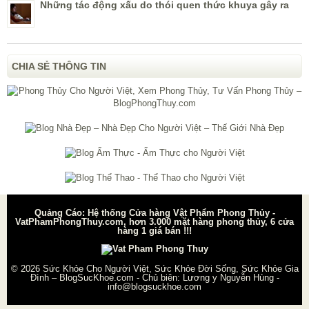
Những tác động xấu do thói quen thức khuya gây ra
CHIA SẺ THÔNG TIN
Quảng Cáo: Hệ thống Cửa hàng Vật Phẩm Phong Thủy -
VatPhamPhongThuy.com, hơn 3.000 mặt hàng phong thủy, 6 cửa
hàng 1 giá bán !!!
© 2026
Sức Khỏe Cho Người Việt, Sức Khỏe Đời Sống, Sức Khỏe Gia
Đình – BlogSucKhoe.com
- Chủ biên:
Lương y Nguyễn Hùng
-
info@blogsuckhoe.com