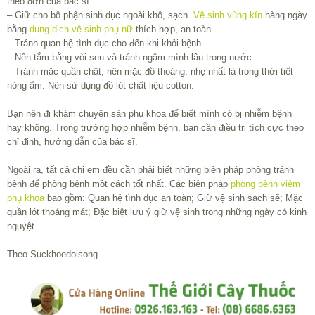
theo đơn của bác sĩ.
– Giữ cho bộ phận sinh dục ngoài khô, sạch.
Vệ sinh vùng kín
hàng ngày
bằng
dung dịch vệ sinh phụ nữ
thích hợp, an toàn.
– Tránh quan hệ tình dục cho đến khi khỏi bệnh.
– Nên tắm bằng vòi sen và tránh ngâm mình lâu trong nước.
– Tránh mặc quần chật, nên mặc đồ thoáng, nhẹ nhất là trong thời tiết
nóng ẩm. Nên sử dụng đồ lót chất liệu cotton.
Bạn nên đi khám chuyên sản phụ khoa để biết mình có bị nhiễm bệnh
hay không. Trong trường hợp nhiễm bệnh, bạn cần điều trị tích cực theo
chỉ định, hướng dẫn của bác sĩ.
Ngoài ra, tất cả chị em đều cần phải biết những biện pháp phòng tránh
bệnh để phòng bệnh một cách tốt nhất. Các biện pháp
phòng bệnh viêm
phụ khoa
bao gồm: Quan hệ tình dục an toàn; Giữ vệ sinh sạch sẽ; Mặc
quần lót thoáng mát; Đặc biệt lưu ý giữ vệ sinh trong những ngày có kinh
nguyệt.
Theo Suckhoedoisong