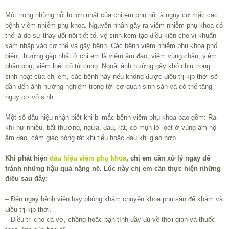
Một trong những nỗi lo lớn nhất của chị em phụ nữ là nguy cơ mắc các
bệnh viêm nhiễm phụ khoa. Nguyên nhân gây ra viêm nhiễm phụ khoa có
thể là do sự thay đổi nội tiết tố, vệ sinh kém tạo điều kiện cho vi khuẩn
xâm nhập vào cơ thể và gây bệnh. Các bệnh viêm nhiễm phụ khoa phổ
biến, thường gặp nhất ở chị em là viêm âm đạo, viêm vùng chậu, viêm
phần phụ, viêm loét cổ tử cung. Ngoài ảnh hưởng gây khó chịu trong
sinh hoạt của chị em, các bệnh này nếu không được điều trị kịp thời sẽ
dẫn đến ảnh hưởng nghiêm trọng tới cơ quan sinh sản và có thể tăng
nguy cơ vô sinh.
Một số dấu hiệu nhận biết khi bị mắc bệnh viêm phụ khoa bao gồm: Ra
khí hư nhiều, bất thường, ngứa, đau, rát, có mụn lở loét ở vùng âm hộ –
âm đạo, cảm giác nóng rát khi tiểu hoặc đau khi giao hợp.
Khi phát hiện
dấu hiệu viêm phụ khoa
, chị em cần xử lý ngay để
tránh những hậu quả nặng nề. Lúc này chị em cần thực hiện những
điều sau đây:
– Đến ngay bệnh viện hay phòng khám chuyên khoa phụ sản để khám và
điều trị kịp thời.
– Điều trị cho cả vợ, chồng hoặc bạn tình đầy đủ về thời gian và thuốc