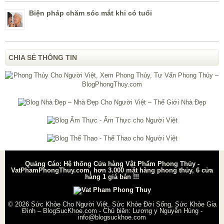
Biện pháp chăm sóc mắt khi có tuổi
CHIA SẺ THÔNG TIN
Quảng Cáo: Hệ thống Cửa hàng Vật Phẩm Phong Thủy -
VatPhamPhongThuy.com, hơn 3.000 mặt hàng phong thủy, 6 cửa
hàng 1 giá bán !!!
© 2026
Sức Khỏe Cho Người Việt, Sức Khỏe Đời Sống, Sức Khỏe Gia
Đình – BlogSucKhoe.com
- Chủ biên:
Lương y Nguyễn Hùng
-
info@blogsuckhoe.com