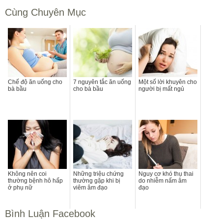
Cùng Chuyên Mục
Chế độ ăn uống cho
7 nguyên tắc ăn uống
Một số lời khuyên cho
bà bầu
cho bà bầu
người bị mất ngủ
Không nên coi
Những triệu chứng
Nguy cơ khó thụ thai
thường bệnh hô hấp
thường gặp khi bị
do nhiễm nấm âm
ở phụ nữ
viêm âm đạo
đạo
Bình Luận Facebook