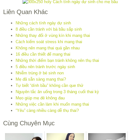
Liên Quan Khác
Những cách tính ngày dự sinh
8 điều cần tránh với bà bầu sắp sinh
Những thay đổi ở vùng kín khi mang thai
Cách kiểm soát stress khi mang thai
Không nên mang thai quá gần nhau
16 điều cần thiết để mang thai
Những thời điểm bạn tránh không nên thụ thai
5 điều nên tránh trước ngày sinh
Nhiễm trùng ở bé sinh non
Mẹ đã sẵn sàng mang thai?
Tự biết “dính bầu” không cần que thử
Nguyên tắc ăn uống trong 3 tháng cuối thai kỳ
Mẹo giúp mẹ đẻ không đau
Những việc cần làm khi muốn mang thai
“Yêu” càng nhiều càng dễ thụ thai?
Cùng Chuyên Mục