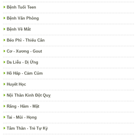
Bệnh Tuổi Teen
Bệnh Văn Phòng
Bệnh Về Mắt
Béo Phì - Thiếu Cân
Cơ - Xương - Gout
Da Liễu - Dị Ứng
Hô Hấp - Cảm Cúm
Huyết Học
Nội Thần Kinh Đột Quỵ
Răng - Hàm - Mặt
Tai - Mũi - Họng
Tâm Thần - Trẻ Tự Kỷ