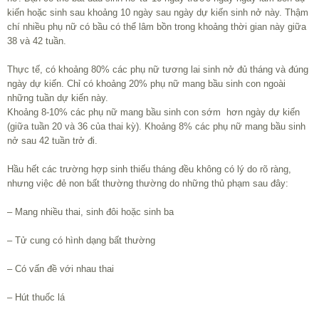
kiến hoặc sinh sau khoảng 10 ngày sau ngày dự kiến sinh nở này. Thậm
chí nhiều phụ nữ có bầu có thể lâm bồn trong khoảng thời gian này giữa
38 và 42 tuần.
Thực tế, có khoảng 80% các phụ nữ tương lai sinh nở đủ tháng và đúng
ngày dự kiến. Chỉ có khoảng 20% phụ nữ mang bầu sinh con ngoài
những tuần dự kiến này.
Khoảng 8-10% các phụ nữ mang bầu sinh con sớm hơn ngày dự kiến
(giữa tuần 20 và 36 của thai kỳ). Khoảng 8% các phụ nữ mang bầu sinh
nở sau 42 tuần trở đi.
Hầu hết các trường hợp sinh thiếu tháng đều không có lý do rõ ràng,
nhưng việc đẻ non bất thường thường do những thủ phạm sau đây:
– Mang nhiều thai, sinh đôi hoặc sinh ba
– Tử cung có hình dạng bất thường
– Có vấn đề với nhau thai
– Hút thuốc lá