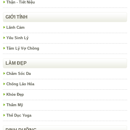
Thận - Tiết Niệu
GIỚI TÍNH
Lãnh Cảm
Yếu Sinh Lý
Tâm Lý Vợ Chồng
LÀM ĐẸP
Chăm Sóc Da
Chống Lão Hóa
Khỏe Đẹp
Thẩm Mỹ
Thể Dục Yoga