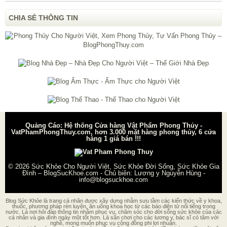
CHIA SẺ THÔNG TIN
Quảng Cáo: Hệ thống Cửa hàng Vật Phẩm Phong Thủy -
VatPhamPhongThuy.com, hơn 3.000 mặt hàng phong thủy, 6 cửa
hàng 1 giá bán !!!
© 2026
Sức Khỏe Cho Người Việt, Sức Khỏe Đời Sống, Sức Khỏe Gia
Đình – BlogSucKhoe.com
- Chủ biên:
Lương y Nguyễn Hùng
-
info@blogsuckhoe.com
Blog Sức Khỏe là trang cá nhân được xây dựng nhằm sưu tầm các kiến thức về y khoa,
thuốc, phương pháp rèn luyện, ăn uống khoa học từ các báo điện tử nổi tiếng trong
nước. Là nơi hỏi đáp thông tin nhằm phục vụ, chăm sóc cho đời sống sức khỏe của các
cá nhân và gia đình ngày một tốt hơn. Là sân chơi cho các lương y, bác sĩ có tâm với
nghề, mong muốn phục vụ cộng đồng phi lợi nhuận.