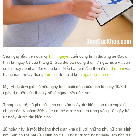
Sau ngày đầu tiên của kỳ
kinh nguyệt
cuối cùng bình thường sẽ được
tính là ngày 01 của tháng 1. Sau đó, bạn cộng thêm 7 ngày nữa và con
số lúc này sẽ nhận được sẽ là 8. Nếu bạn bắt đầu thời điểm
thụ thai
vào
tháng nào thì lấy tháng
thụ thai
đó trừ 3 là ra
ngày dự kiến sinh
.
Một ví dụ đơn giản là nếu ngày kinh cuối cùng của bạn là ngày 19/8 thì
ngày dự kiến của thai kỳ sẽ là ngày 26/5 năm sau.
Trong thực tế, số phụ nữ sinh con vào ngày dự kiến sinh thường khá
chính xác. Khoảng 80% các em bé được sinh ra trong vòng 10 ngày kể
từ ngày được dự kiến sinh.
10 ngày này là một khoảng thời gian khá dài với những phụ nữ chờ sinh
nở. Bạn có thể bắt đầu sinh nở từ 10 ngày trước ngày ngày lâm bồn dự