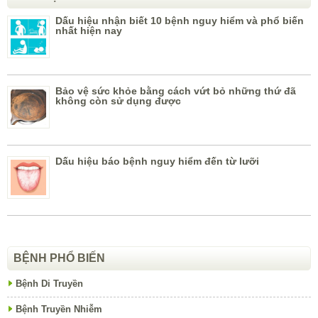
Dấu hiệu nhận biết 10 bệnh nguy hiểm và phổ biến
nhất hiện nay
Bảo vệ sức khỏe bằng cách vứt bỏ những thứ đã
không còn sử dụng được
Dấu hiệu báo bệnh nguy hiểm đến từ lưỡi
BỆNH PHỔ BIẾN
Bệnh Di Truyền
Bệnh Truyền Nhiễm