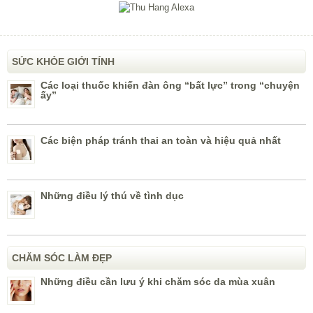
SỨC KHỎE GIỚI TÍNH
Các loại thuốc khiến đàn ông “bất lực” trong “chuyện
ấy”
Các biện pháp tránh thai an toàn và hiệu quả nhất
Những điều lý thú về tình dục
CHĂM SÓC LÀM ĐẸP
Những điều cần lưu ý khi chăm sóc da mùa xuân