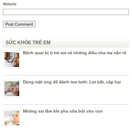
Website
SỨC KHỎE TRẺ EM
Bệnh quai bị ở trẻ em và những điều cha mẹ cần rõ
Dùng mật ong để đánh tưa lưỡi: Lợi bất, cập hại
Những sai lầm khi pha sữa bột cho con