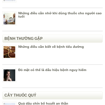
Những điều cần nhớ khi dùng thuốc cho người cao
tuổi
BỆNH THƯỜNG GẶP
Những điều cần biết về bệnh tiểu đường
Đỏ mặt có thể là dấu hiệu bệnh nguy hiểm
CÂY THUỐC QUÝ
Quả dâu chín bổ huyết an thần