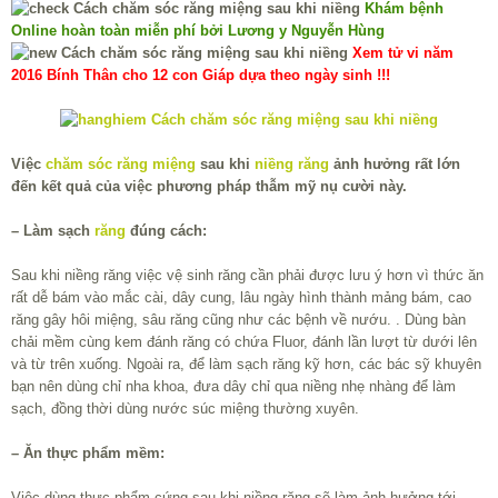
Khám bệnh
Online hoàn toàn miễn phí bởi Lương y Nguyễn Hùng
Xem tử vi năm
2016 Bính Thân cho 12 con Giáp dựa theo ngày sinh !!!
Việc
chăm sóc răng miệng
sau khi
niềng răng
ảnh hưởng rất lớn
đến kết quả của việc phương pháp thẫm mỹ nụ cười này.
– Làm sạch
răng
đúng cách:
Sau khi niềng răng việc vệ sinh răng cần phải được lưu ý hơn vì thức ăn
rất dễ bám vào mắc cài, dây cung, lâu ngày hình thành mảng bám, cao
răng gây hôi miệng, sâu răng cũng như các bệnh về nướu. . Dùng bàn
chải mềm cùng kem đánh răng có chứa Fluor, đánh lần lượt từ dưới lên
và từ trên xuống. Ngoài ra, để làm sạch răng kỹ hơn, các bác sỹ khuyên
bạn nên dùng chỉ nha khoa, đưa dây chỉ qua niềng nhẹ nhàng để làm
sạch, đồng thời dùng nước súc miệng thường xuyên.
– Ăn thực phẩm mềm:
Việc dùng thực phẩm cứng sau khi niềng răng sẽ làm ảnh hưởng tới