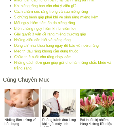
Mách bạn cách chọn bàn chải đánh răng tốt nhất
Khi niềng răng bạn cần chú ý điều gì?
Cách chăm sóc răng trong và sau niềng răng
5 chứng bệnh gặp phải khi vệ sinh răng miệng kém
Mối nguy hiểm tiềm ẩn do niềng răng
Biến chứng nguy hiểm khi bị viêm lợi
Giải quyết 3 vấn đề răng miệng thường gặp
Những điều cần biết về niềng răng
Dùng chỉ nha khoa hàng ngày để bảo vệ nướu răng
Mẹo trị đau răng không cần dùng thuốc
Chữa trị ê buốt cho răng nhạy cảm
Những cách đơn giản giúp giữ cho hàm răng chắc khỏe và
trắng sáng
Cùng Chuyên Mục
Những lầm tưởng về
Phòng tránh đau lưng
Bài thuốc trị nhiễm
béo bụng
khi ngồi máy tính
trùng đường tiết niệu