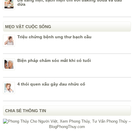
Da sáng mịn, sạch mụn chỉ với baking soda và dầu
dừa
MẸO VẶT CUỘC SỐNG
Triệu chứng bệnh ung thư bạch cầu
Biện pháp chăm sóc mắt khi có tuổi
4 thói quen xấu gây đau nhức cổ
CHIA SẺ THÔNG TIN