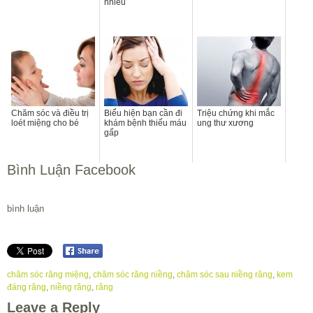
nhiều
Chăm sóc và điều trị
Biểu hiện bạn cần đi
Triệu chứng khi mắc
loét miệng cho bé
khám bệnh thiếu máu
ung thư xương
gấp
Bình Luận Facebook
bình luận
chăm sóc răng miệng
,
chăm sóc răng niềng
,
chăm sóc sau niềng răng
,
kem
đáng răng
,
niềng răng
,
răng
Leave a Reply