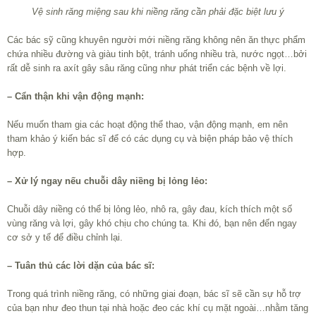
Vệ sinh răng miệng sau khi niềng răng cần phải đặc biệt lưu ý
Các bác sỹ cũng khuyên người mới niềng răng không nên ăn thực phẩm
chứa nhiều đường và giàu tinh bột, tránh uống nhiều trà, nước ngọt…bởi
rất dễ sinh ra axít gây sâu răng cũng như phát triển các bệnh về lợi.
– Cẩn thận khi vận động mạnh:
Nếu muốn tham gia các hoạt động thể thao, vận động mạnh, em nên
tham khảo ý kiến bác sĩ để có các dụng cụ và biện pháp bảo vệ thích
hợp.
– Xử lý ngay nếu chuỗi dây niềng bị lỏng lẻo:
Chuỗi dây niềng có thể bị lỏng lẻo, nhô ra, gây đau, kích thích một số
vùng răng và lợi, gây khó chịu cho chúng ta. Khi đó, bạn nên đến ngay
cơ sở y tế để điều chỉnh lại.
– Tuân thủ các lời dặn của bác sĩ:
Trong quá trình niềng răng, có những giai đoạn, bác sĩ sẽ cần sự hỗ trợ
của bạn như đeo thun tại nhà hoặc đeo các khí cụ mặt ngoài…nhằm tăng