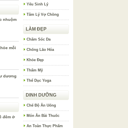
Yếu Sinh Lý
Tâm Lý Vợ Chồng
ốc nhuộm
LÀM ĐẸP
Chăm Sóc Da
 khỏe mỗi
Chống Lão Hóa
Khỏe Đẹp
Thẩm Mỹ
hư dương
Thể Dục Yoga
DINH DƯỠNG
Chế Độ Ăn Uống
Món Ăn Bài Thuốc
về đêm ở
An Toàn Thực Phẩm