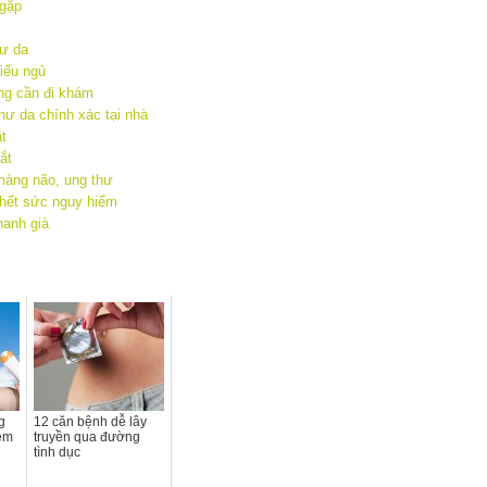
 gặp
hư da
hiếu ngủ
ng cần đi khám
hư da chính xác tại nhà
ắt
ắt
màng não, ung thư
 hết sức nguy hiểm
hanh già
g
12 căn bệnh dễ lây
em
truyền qua đường
tình dục