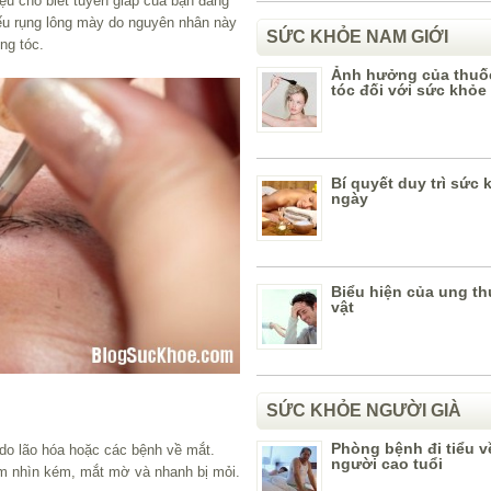
ệu cho biết tuyến giáp của bạn đang
ếu rụng lông mày do nguyên nhân này
SỨC KHỎE NAM GIỚI
ng tóc.
Ảnh hưởng của thu
tóc đối với sức khỏe
Bí quyết duy trì sức
ngày
Biểu hiện của ung t
vật
SỨC KHỎE NGƯỜI GIÀ
Phòng bệnh đi tiểu 
do lão hóa hoặc các bệnh về mắt.
người cao tuổi
ầm nhìn kém, mắt mờ và nhanh bị mỏi.