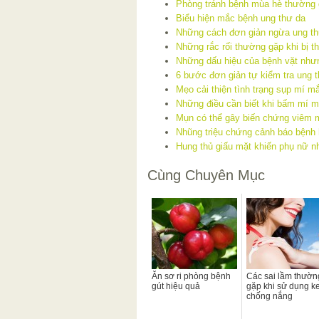
Phòng tránh bệnh mùa hè thường
Biểu hiện mắc bệnh ung thư da
Những cách đơn giản ngừa ung t
Những rắc rối thường gặp khi bị t
Những dấu hiệu của bệnh vặt như
6 bước đơn giản tự kiểm tra ung t
Mẹo cải thiện tình trạng sụp mí m
Những điều cần biết khi bấm mí m
Mụn có thể gây biến chứng viêm 
Nhũng triệu chứng cảnh báo bệnh
Hung thủ giấu mặt khiến phụ nữ n
Cùng Chuyên Mục
Ăn sơ ri phòng bệnh
Các sai lầm thườn
gút hiệu quả
gặp khi sử dụng k
chống nắng