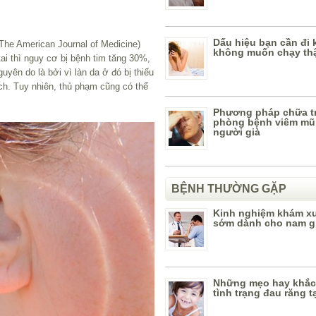
Dấu hiệu bạn cần đi
The American Journal of Medicine)
không muốn chạy thậ
 tai thì nguy cơ bị bệnh tim tăng 30%,
uyên do là bởi vì làn da ở đó bị thiếu
h. Tuy nhiên, thủ phạm cũng có thể
Phương pháp chữa tr
phòng bệnh viêm mũi
người già
BỆNH THƯỜNG GẶP
Kinh nghiệm khám xu
sớm dành cho nam g
Những mẹo hay khắc
tình trạng đau răng t