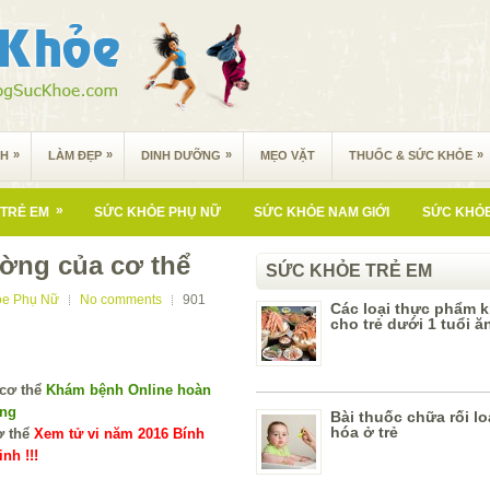
»
»
»
»
NH
LÀM ĐẸP
DINH DƯỠNG
MẸO VẶT
THUỐC & SỨC KHỎE
»
TRẺ EM
SỨC KHỎE PHỤ NỮ
SỨC KHỎE NAM GIỚI
SỨC KHỎE
ường của cơ thể
SỨC KHỎE TRẺ EM
ỏe Phụ Nữ
No comments
901
Các loại thực phẩm 
cho trẻ dưới 1 tuổi ă
Khám bệnh Online hoàn
ùng
Bài thuốc chữa rối lo
hóa ở trẻ
Xem tử vi năm 2016 Bính
nh !!!