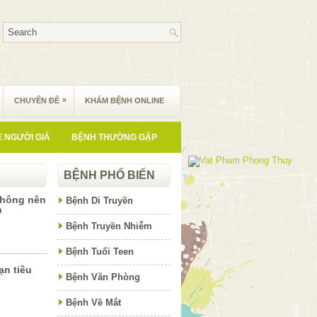
»
CHUYÊN ĐỀ
KHÁM BỆNH ONLINE
 NGƯỜI GIÀ
BỆNH THƯỜNG GẶP
BỆNH PHỔ BIẾN
không nên
Bệnh Di Truyền
n
Bệnh Truyền Nhiễm
Bệnh Tuổi Teen
ạn tiêu
Bệnh Văn Phòng
Bệnh Về Mắt