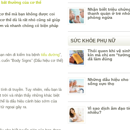
Nhận biết triệu chứn
thanh quản ở trẻ nhỏ
 cơ thể mà bạn không được coi
phòng ngừa
cơ thể dù là rất nhỏ cũng sẽ giúp
hơn và nhanh chóng có biện pháp
SỨC KHỎE PHỤ NỮ
Thói quen khi vệ sin
bạn nên đi kiểm tra bệnh
tiểu đường
”,
kín mà chị em “tưởn
đã làm đúng
a cuốn “Body Signs” (Dấu hiệu cơ thể)
Những dấu hiệu cho 
sống cực thọ
tính di truyền. Tuy nhiên, nếu bạn là
 trời và nhận thấy những khác biệt
 thể là dấu hiệu cảnh báo sớm của
 tử ngoại gây ra.
Vì sao dịch âm đạo ti
nhiều?