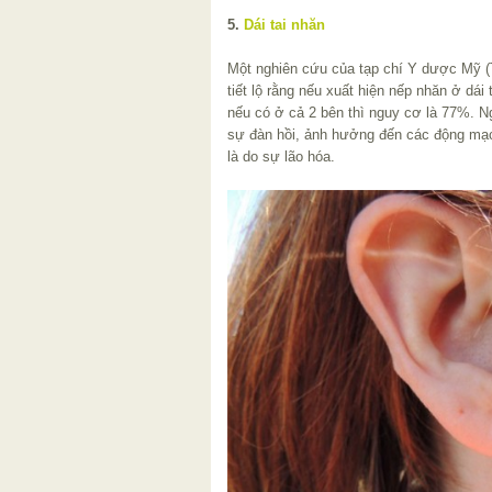
5.
Dái tai nhăn
Một nghiên cứu của tạp chí Y dược Mỹ (
tiết lộ rằng nếu xuất hiện nếp nhăn ở dái
nếu có ở cả 2 bên thì nguy cơ là 77%. Ng
sự đàn hồi, ảnh hưởng đến các động mạc
là do sự lão hóa.