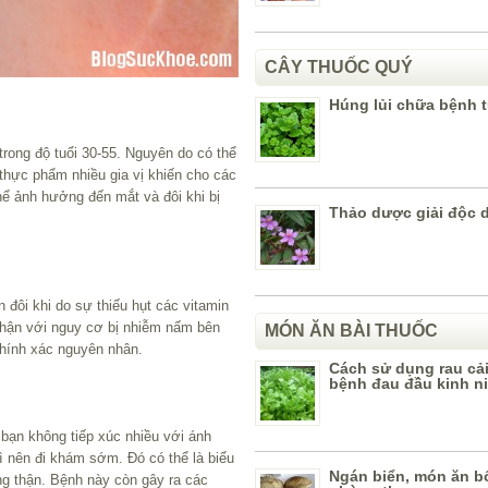
CÂY THUỐC QUÝ
Húng lủi chữa bệnh t
rong độ tuổi 30-55. Nguyên do có thể
 thực phẩm nhiều gia vị khiến cho các
ể ảnh hưởng đến mắt và đôi khi bị
Thảo dược giải độc 
đôi khi do sự thiếu hụt các vitamin
 thận với nguy cơ bị nhiễm nấm bên
MÓN ĂN BÀI THUỐC
chính xác nguyên nhân.
Cách sử dụng rau cải 
bệnh đau đầu kinh n
 bạn không tiếp xúc nhiều với ánh
 nên đi khám sớm. Đó có thể là biểu
Ngán biển, món ăn b
g thận. Bệnh này còn gây ra các