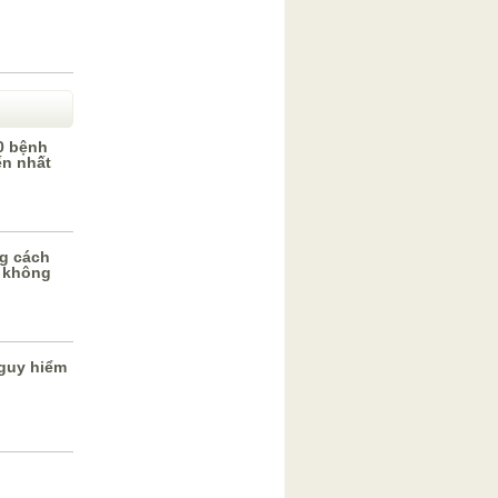
0 bệnh
ến nhất
g cách
 không
guy hiểm