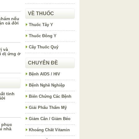
VỀ THUỐC
 khám nếu
n cả đời
Thuốc Tây Y
Thuốc Đông Y
Cây Thuốc Quý
ị và
 dị ứng ở
CHUYÊN ĐỀ
Bệnh AIDS / HIV
Bệnh Nghề Nghiệp
ất tinh
Biến Chứng Các Bệnh
iới
Giải Phẩu Thẩm Mỹ
Giảm Cân / Giảm Béo
 phục
ại nhà
Khoáng Chất Vitamin