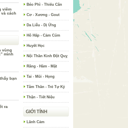
Béo Phì - Thiếu Cân
g viêm
 và cách
Cơ - Xương - Gout
Da Liễu - Dị Ứng
Hô Hấp - Cảm Cúm
Huyết Học
h vùng
g” mình
Nội Thần Kinh Đột Quỵ
Răng - Hàm - Mặt
Tai - Mũi - Họng
thấy bạn
Tâm Thần - Trẻ Tự Kỷ
Thận - Tiết Niệu
ết ra
GIỚI TÍNH
Lãnh Cảm