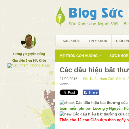
SỨC KHỎE
TIN Y KHOA
GIỚI TÍ
»
MẸ TRÒN CON VUÔNG
SỨC KHỎE 
Các dấu hiệu bất th
21/09/2015
Sức Khỏe Nam Giới
,
Sức Kh
views
toàn miễn phí bởi Lương y Nguyễn H
Thân cho 12 con Giáp dựa theo ngày si