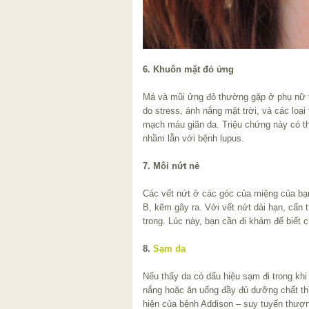
6. Khuôn mặt đỏ ửng
Má và mũi ửng đỏ thường gặp ở phụ nữ t
do stress, ánh nắng mặt trời, và các loại
mạch máu giãn da. Triệu chứng này có th
nhầm lẫn với bệnh lupus.
7. Môi nứt nẻ
Các vết nứt ở các góc của miệng của bạn 
B, kẽm gây ra. Với vết nứt dài hạn, cẩn
trong. Lúc này, bạn cần đi khám để biết 
8.
Sạm da
Nếu thấy da có dấu hiệu sạm đi trong khi
nắng hoặc ăn uống đầy đủ dưỡng chất thì
hiện của bệnh Addison – suy tuyến thượn