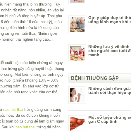
ểu hiện mang thai bình thường. Tuy
nghén rất nặng, nôn nhiều, ăn vào lại
òn bị phù và tăng huyết áp. Thai phụ
Gợi ý giúp duy trì th
uống lành mạnh khi c
 6 đến tuần thứ 16 của thai kỳ), máu
 chứng điển hình nữa là tử cung của
g xứng với tuổi thai. Nhiều người
do hormon thai nghén tăng cao,…
Những lưu ý về dinh
cho người cao tuổi 
mạnh
 dễ xuất hiện các biến chứng rất nguy
thai trứng gây băng huyết hoặc thủng
 tử cung. Một biến chứng ác tính nguy
BỆNH THƯỜNG GẶP
bào nuôi (chiếm khoảng 10% – 30%
 thường xâm lấn sâu vào lớp cơ tử
Những cách đơn giả
đến các phủ tạng khác của cơ thể,
tránh sỏi thận hiệu 
ải
nạo hút thai
trứng càng sớm càng
tuổi, hoặc đã có đủ con không muốn
Một số triệu chứng c
 cắt toàn bộ tử cung để làm giảm nguy
gan C cấp tính
. Sau khi
nạo hút thai
trứng thì bệnh