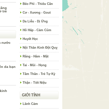
Béo Phì - Thiếu Cân
tăng
 trẻ
Cơ - Xương - Gout
Da Liễu - Dị Ứng
Hô Hấp - Cảm Cúm
Huyết Học
m nước
Nội Thần Kinh Đột Quỵ
Răng - Hàm - Mặt
Tai - Mũi - Họng
ến da bạn
Tâm Thần - Trẻ Tự Kỷ
Thận - Tiết Niệu
 kinh
GIỚI TÍNH
Lãnh Cảm