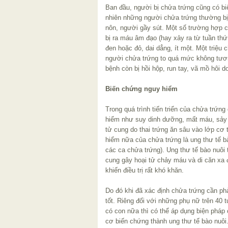
Ban đầu, người bị chửa trứng cũng có bi
nhiên những người chửa trứng thường bị 
nôn, người gầy sút. Một số trường hợp c
bị ra máu âm đạo (hay xảy ra từ tuần thứ
đen hoặc đỏ, dai dẳng, ít một. Một triệu
người chửa trứng to quá mức không tươn
bệnh còn bị hồi hộp, run tay, vã mồ hôi 
Biến chứng nguy hiểm
Trong quá trình tiến triển của chửa trứng
hiểm như suy dinh dưỡng, mất máu, sảy 
tử cung do thai trứng ăn sâu vào lớp cơ
hiểm nữa của chửa trứng là ung thư tế 
các ca chửa trứng). Ung thư tế bào nuôi
cung gây hoại tử chảy máu và di căn xa 
khiến điều trị rất khó khăn.
Do đó khi đã xác định chửa trứng cần ph
tốt. Riêng đối với những phụ nữ trên 40 
có con nữa thì có thể áp dụng biện pháp
cơ biến chứng thành ung thư tế bào nuôi