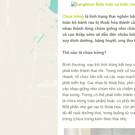
Chửa trứng
là tình trạng thai nghén b
toàn bộ bánh rau bị thoái hóa thành cá
nhau thành từng chùm giống như chù
và can thiệp sớm sẽ dẫn đến nhiều b
suy dinh dưỡng, băng huyết, ung thư 
Thế nào là chửa trứng?
Bình thường, sau khi tinh trùng kết hợp v
phát triển thành thai nhi. Trong một số tr
nhanh, tổ chức liên kết và các mao mạc
phát triển kịp. Gai nhau bị thoái hóa, phù
vào nhau giống như chùm nho và chiếm p
thai trứng. Trứng có thể phát triển thành
là chửa trứng toàn phần) hoặc có phôi th
Một phần nhỏ gai rau bị thoái hóa, còn ph
đủ để nuôi dưỡng thai, trong buồng tử cun
trứng (chửa trứng kèm theo thai nhi).