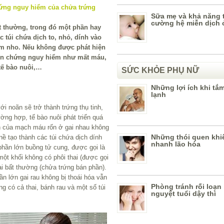
Sữa mẹ và khả năng 
cường hệ miễn dịch ở
ất thường, trong đó một phần hay
c túi chứa dịch to, nhỏ, dính vào
m nho. Nếu không được phát hiện
iến chứng nguy hiểm như mất máu,
tế bào nuôi,…
SỨC KHỎE PHỤ NỮ
Những lợi ích khi tắ
lạnh
ới noãn sẽ trở thành trứng thụ tinh,
ường hợp, tế bào nuôi phát triển quá
h của mạch máu rốn ở gai nhau không
Những thói quen khi
 nề tạo thành các túi chứa dịch dính
nhanh lão hóa
hần lớn buồng tử cung, được gọi là
 một khối không có phôi thai (được gọi
ai bất thường (chửa trứng bán phần).
ần lớn gai rau không bị thoái hóa vẫn
Phòng tránh rối loạn
g có cả thai, bánh rau và một số túi
nguyệt tuổi dậy thì