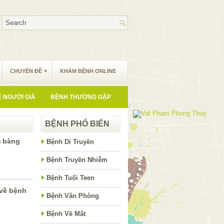
»
CHUYÊN ĐỀ
KHÁM BỆNH ONLINE
 NGƯỜI GIÀ
BỆNH THƯỜNG GẶP
BỆNH PHỔ BIẾN
m bàng
Bệnh Di Truyền
Bệnh Truyền Nhiễm
Bệnh Tuổi Teen
 về bệnh
Bệnh Văn Phòng
Bệnh Về Mắt