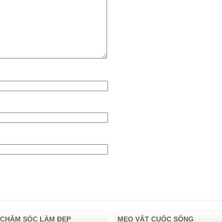
CHĂM SÓC LÀM ĐẸP
MẸO VẶT CUỘC SỐNG