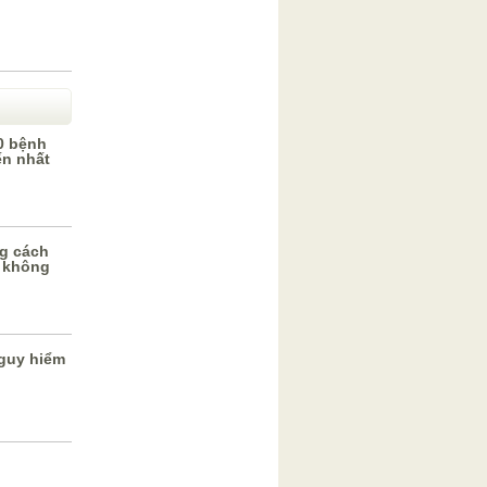
0 bệnh
ến nhất
g cách
 không
guy hiểm