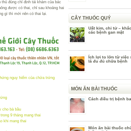
 thủ đúng chỉ định tái khám của bác
không được có thai, chỉ sau khoảng hai
 gì thì mới nên có thai lại.
CÂY THUỐC QUÝ
Uất kim, chi tử – khắ
các bệnh gan mật
Ích lợi to lớn từ việ
lá đu đủ chữa bệnh
MÓN ĂN BÀI THUỐC
rứng
Cách điều trị bệnh b
y cho bà bầu
trong 9 tháng mang thai
 khi mang thai
Món ăn bài thuốc c