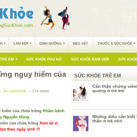
»
»
»
»
NH
LÀM ĐẸP
DINH DƯỠNG
MẸO VẶT
THUỐC & SỨC KHỎE
»
TRẺ EM
SỨC KHỎE PHỤ NỮ
SỨC KHỎE NAM GIỚI
SỨC KHỎE
hứng nguy hiểm của
SỨC KHỎE TRẺ EM
Cẩn thận chứng viê
quang ở trẻ em
No comments
214
views
Khám bệnh
Những điều cần biết
 y Nguyễn Hùng
thận ở trẻ nhỏ
Xem tử vi
ựa theo ngày sinh !!!