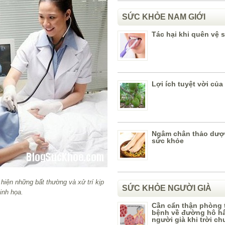
SỨC KHỎE NAM GIỚI
Tác hại khi quên vệ s
Lợi ích tuyệt vời của
Ngâm chân thảo dược
sức khỏe
hiện những bất thường và xử trí kịp
SỨC KHỎE NGƯỜI GIÀ
inh họa.
Cần cẩn thận phòng 
bệnh về đường hô h
người già khi trời c