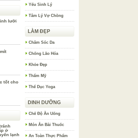
Yếu Sinh Lý
Tâm Lý Vợ Chồng
inh lưỡi
LÀM ĐẸP
Chăm Sóc Da
 mít
Chống Lão Hóa
Khỏe Đẹp
Thẩm Mỹ
 tốt cho
Thể Dục Yoga
DINH DƯỠNG
Chế Độ Ăn Uống
Món Ăn Bài Thuốc
tránh
ấp ở
huyển lạnh
An Toàn Thực Phẩm