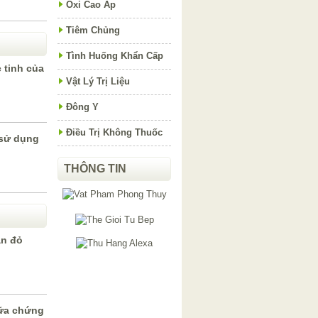
Oxi Cao Áp
Tiêm Chủng
Tình Huống Khẩn Cấp
c tinh của
Vật Lý Trị Liệu
Đông Y
Điều Trị Không Thuốc
c sử dụng
THÔNG TIN
an đỏ
hữa chứng