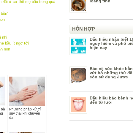
loãng tinh
n đổi ở cơ thể mẹ bầu trong quá
 bồn”
non
HỖN HỢP
 nhi
Dấu hiệu nhận biết 1
nguy hiểm và phổ bi
ẹ bầu ít ngờ tới
hiện nay
nh non
Bảo vệ sức khỏe bằn
vứt bỏ những thứ đã
còn sử dụng được
Dấu hiệu báo bệnh n
đến từ lưỡi
 bà
Phương pháp xử trí
ng
suy thai khi chuyển
dạ