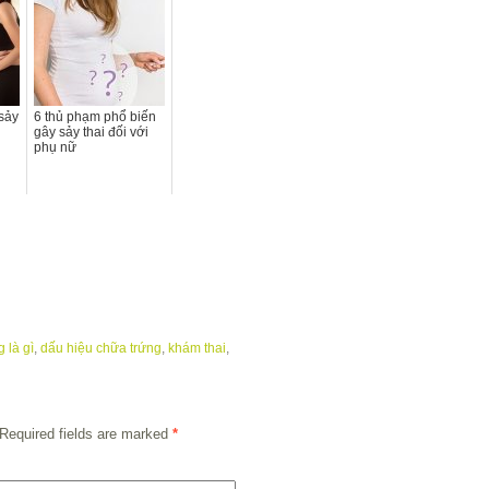
sảy
6 thủ phạm phổ biến
gây sảy thai đối với
phụ nữ
 là gì
,
dấu hiệu chữa trứng
,
khám thai
,
Required fields are marked
*