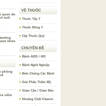
VỀ THUỐC
ói quen ăn
ó tuổi
Thuốc Tây Y
Thuốc Đông Y
Cây Thuốc Quý
 dưỡng
được khỏe
CHUYÊN ĐỀ
Bệnh AIDS / HIV
Bệnh Nghề Nghiệp
n phòng
Biến Chứng Các Bệnh
quả
Giải Phẩu Thẩm Mỹ
Giảm Cân / Giảm Béo
ủa viêm
Khoáng Chất Vitamin