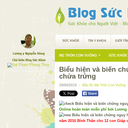
SỨC KHỎE
TIN Y KHOA
GIỚI TÍ
»
MẸ TRÒN CON VUÔNG
SỨC KHỎE 
Biểu hiện và biến c
chửa trứng
29/04/2015
Bầu Bì
,
Mẹ Tròn Con Vuông
Online hoàn toàn miễn phí bởi Lương
năm 2016 Bính Thân cho 12 con Giáp d