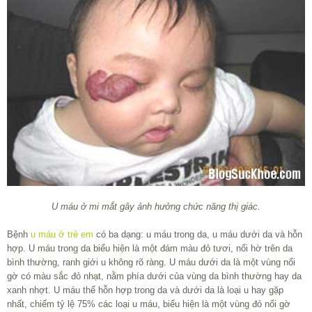
U máu ở mi mắt gây ảnh hưởng chức năng thị giác.
Bệnh
u máu ở trẻ em
có ba dạng: u máu trong da, u máu dưới da và hỗn
hợp. U máu trong da biểu hiện là một đám màu đỏ tươi, nổi hờ trên da
bình thường, ranh giới u không rõ ràng. U máu dưới da là một vùng nổi
gờ có màu sắc đỏ nhạt, nằm phía dưới của vùng da bình thường hay da
xanh nhợt. U máu thể hỗn hợp trong da và dưới da là loại u hay gặp
nhất, chiếm tỷ lệ 75% các loại u máu, biểu hiện là một vùng đỏ nổi gờ