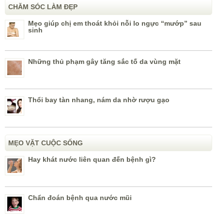
CHĂM SÓC LÀM ĐẸP
Mẹo giúp chị em thoát khỏi nỗi lo ngực “mướp” sau
sinh
Những thủ phạm gây tăng sắc tố da vùng mặt
Thổi bay tàn nhang, nám da nhờ rượu gạo
MẸO VẶT CUỘC SỐNG
Hay khát nước liên quan đến bệnh gì?
Chẩn đoán bệnh qua nước mũi