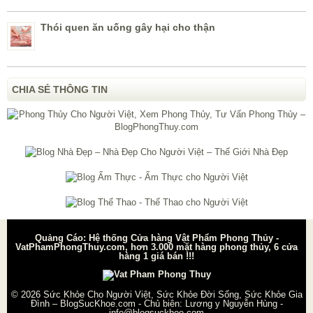
Thói quen ăn uống gây hại cho thận
CHIA SẺ THÔNG TIN
Quảng Cáo: Hệ thống Cửa hàng Vật Phẩm Phong Thủy -
VatPhamPhongThuy.com, hơn 3.000 mặt hàng phong thủy, 6 cửa
hàng 1 giá bán !!!
© 2026
Sức Khỏe Cho Người Việt, Sức Khỏe Đời Sống, Sức Khỏe Gia
Đình – BlogSucKhoe.com
- Chủ biên:
Lương y Nguyễn Hùng
-
info@blogsuckhoe.com