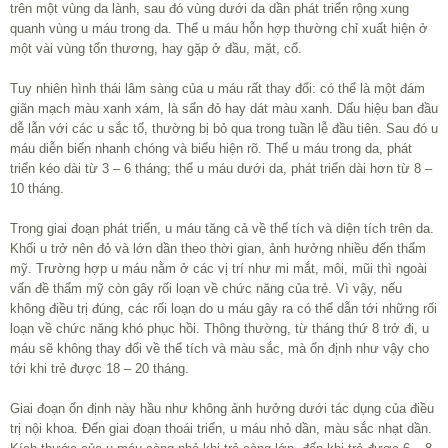
trên một vùng da lành, sau đó vùng dưới da dần phát triển rộng xung
quanh vùng u máu trong da. Thể u máu hỗn hợp thường chỉ xuất hiện ở
một vài vùng tổn thương, hay gặp ở đầu, mặt, cổ.
Tuy nhiên hình thái lâm sàng của u máu rất thay đổi: có thể là một đám
giãn mạch màu xanh xám, là sẩn đỏ hay dát màu xanh. Dấu hiệu ban đầu
dễ lẫn với các u sắc tố, thường bị bỏ qua trong tuần lễ đầu tiên. Sau đó u
máu diễn biến nhanh chóng và biểu hiện rõ. Thể u máu trong da, phát
triển kéo dài từ 3 – 6 tháng; thể u máu dưới da, phát triển dài hơn từ 8 –
10 tháng.
Trong giai đoạn phát triển, u máu tăng cả về thể tích và diện tích trên da.
Khối u trở nên đỏ và lớn dần theo thời gian, ảnh hưởng nhiều đến thẩm
mỹ. Trường hợp u máu nằm ở các vị trí như mi mắt, môi, mũi thì ngoài
vấn đề thẩm mỹ còn gây rối loạn về chức năng của trẻ. Vì vậy, nếu
không điều trị đúng, các rối loạn do u máu gây ra có thể dẫn tới những rối
loạn về chức năng khó phục hồi. Thông thường, từ tháng thứ 8 trở đi, u
máu sẽ không thay đổi về thể tích và màu sắc, mà ổn định như vậy cho
tới khi trẻ được 18 – 20 tháng.
Giai đoạn ổn định này hầu như không ảnh hưởng dưới tác dụng của điều
trị nội khoa. Đến giai đoạn thoái triển, u máu nhỏ dần, màu sắc nhạt dần.