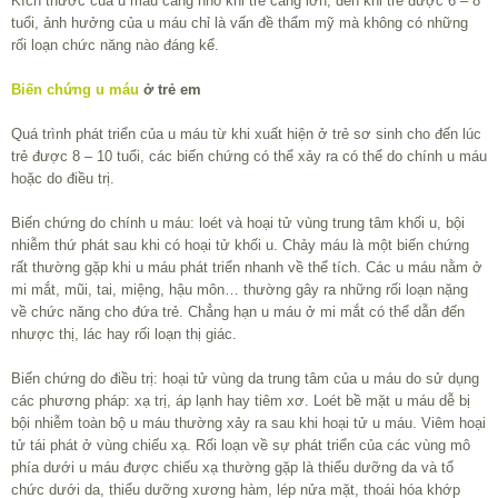
Kích thước của u máu càng nhỏ khi trẻ càng lớn, đến khi trẻ được 6 – 8
tuổi, ảnh hưởng của u máu chỉ là vấn đề thẩm mỹ mà không có những
rối loạn chức năng nào đáng kể.
Biến chứng u máu
ở trẻ em
Quá trình phát triển của u máu từ khi xuất hiện ở trẻ sơ sinh cho đến lúc
trẻ được 8 – 10 tuổi, các biến chứng có thể xảy ra có thể do chính u máu
hoặc do điều trị.
Biến chứng do chính u máu: loét và hoại tử vùng trung tâm khối u, bội
nhiễm thứ phát sau khi có hoại tử khối u. Chảy máu là một biến chứng
rất thường gặp khi u máu phát triển nhanh về thể tích. Các u máu nằm ở
mi mắt, mũi, tai, miệng, hậu môn… thường gây ra những rối loạn nặng
về chức năng cho đứa trẻ. Chẳng hạn u máu ở mi mắt có thể dẫn đến
nhược thị, lác hay rối loạn thị giác.
Biến chứng do điều trị: hoại tử vùng da trung tâm của u máu do sử dụng
các phương pháp: xạ trị, áp lạnh hay tiêm xơ. Loét bề mặt u máu dễ bị
bội nhiễm toàn bộ u máu thường xảy ra sau khi hoại tử u máu. Viêm hoại
tử tái phát ở vùng chiếu xạ. Rối loạn về sự phát triển của các vùng mô
phía dưới u máu được chiếu xạ thường gặp là thiểu dưỡng da và tổ
chức dưới da, thiểu dưỡng xương hàm, lép nửa mặt, thoái hóa khớp