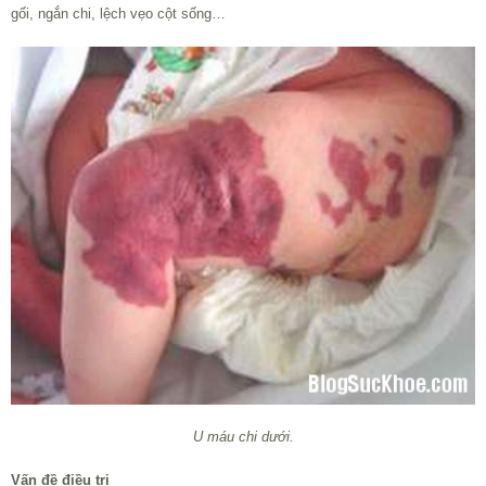
gối, ngắn chi, lệch vẹo cột sống…
U máu chi dưới.
Vấn đề điều trị