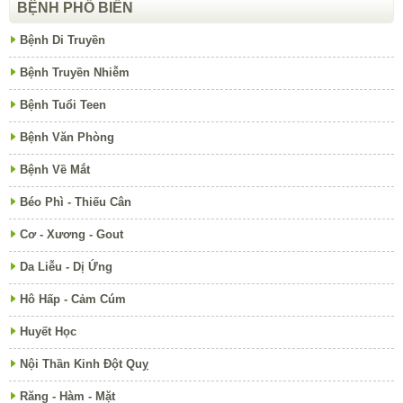
BỆNH PHỔ BIẾN
Bệnh Di Truyền
Bệnh Truyền Nhiễm
Bệnh Tuổi Teen
Bệnh Văn Phòng
Bệnh Về Mắt
Béo Phì - Thiếu Cân
Cơ - Xương - Gout
Da Liễu - Dị Ứng
Hô Hấp - Cảm Cúm
Huyết Học
Nội Thần Kinh Đột Quỵ
Răng - Hàm - Mặt