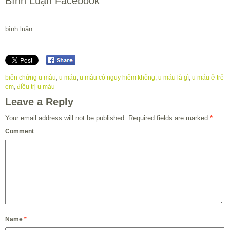
Bình Luận Facebook
bình luận
biến chứng u máu
,
u máu
,
u máu có nguy hiểm không
,
u máu là gì
,
u máu ở trẻ
em
,
điều trị u máu
Leave a Reply
Your email address will not be published.
Required fields are marked
*
Comment
Name
*