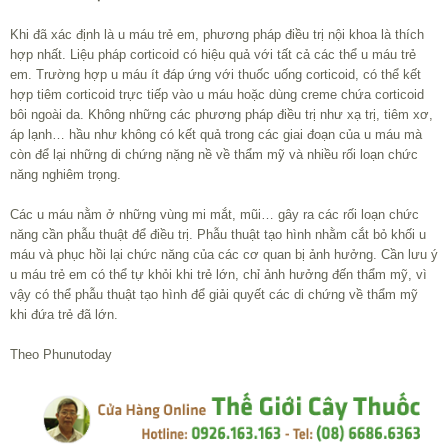
Khi đã xác định là u máu trẻ em, phương pháp điều trị nội khoa là thích
hợp nhất. Liệu pháp corticoid có hiệu quả với tất cả các thể u máu trẻ
em. Trường hợp u máu ít đáp ứng với thuốc uống corticoid, có thể kết
hợp tiêm corticoid trực tiếp vào u máu hoặc dùng creme chứa corticoid
bôi ngoài da. Không những các phương pháp điều trị như xạ trị, tiêm xơ,
áp lạnh… hầu như không có kết quả trong các giai đoạn của u máu mà
còn để lại những di chứng nặng nề về thẩm mỹ và nhiều rối loạn chức
năng nghiêm trọng.
Các u máu nằm ở những vùng mi mắt, mũi… gây ra các rối loạn chức
năng cần phẫu thuật để điều trị. Phẫu thuật tạo hình nhằm cắt bỏ khối u
máu và phục hồi lại chức năng của các cơ quan bị ảnh hưởng. Cần lưu ý
u máu trẻ em có thể tự khỏi khi trẻ lớn, chỉ ảnh hưởng đến thẩm mỹ, vì
vậy có thể phẫu thuật tạo hình để giải quyết các di chứng về thẩm mỹ
khi đứa trẻ đã lớn.
Theo Phunutoday