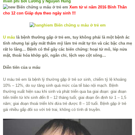
miễn phí bởi Lương y Nguyễn Hùng
Xem tử vi năm 2016 Bính Thân
cho 12 con Giáp dựa theo ngày sinh !!!
U máu
là bệnh thường gặp ở trẻ em, tuy không phải là một bệnh ác
tính nhưng lại gây mất thẩm mỹ làm trẻ mất tự tin và các bậc cha mẹ
rất lo lắng… Bệnh có thể gây các biến chứng: hoại tử mô, lép nửa
mặt, thoái hóa khớp gối, ngắn chi, lệch vẹo cột sống…
Diễn tiến của u máu
U máu trẻ em là bệnh lý thường gặp ở trẻ sơ sinh, chiếm tỷ lệ khoảng
10% – 12%, do sự tăng sinh quá mức của tế bào nội mạch. Bệnh
thường xuất hiện sau khi sinh và phát triển qua ba giai đoạn: giai đoạn
tiến triển từ khi sinh đến 8 – 12 tháng tuổi; giai đoạn ổn định từ 1 – 1,5
năm; giai đoạn thoái triển khi đứa trẻ được 8 – 10 tuổi. Bệnh gặp ở trẻ
gái nhiều gấp đôi so với trẻ trai, không có tính di truyền.