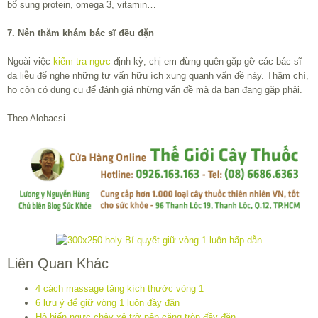
bổ sung protein, omega 3, vitamin…
7. Nên thăm khám bác sĩ đều đặn
Ngoài việc
kiểm tra ngực
định kỳ, chị em đừng quên gặp gỡ các bác sĩ
da liễu để nghe những tư vấn hữu ích xung quanh vấn đề này. Thậm chí,
họ còn có dụng cụ để đánh giá những vấn đề mà da bạn đang gặp phải.
Theo Alobacsi
Liên Quan Khác
4 cách massage tăng kích thước vòng 1
6 lưu ý để giữ vòng 1 luôn đầy đặn
Hô biến ngực chảy xệ trở nên căng tròn đầy đặn