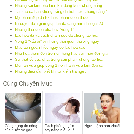
Những sai lầm phổ biến khi dùng kem chống nắng
Tại sao da bạn không trắng dù tích cực chống nắng?
Mỹ phẩm đẹp da từ thực phẩm quen thuộc
Bí quyết đơn giản giúp làn da căng mịn như gái 20
Những thói quen phá hủy “vòng 1”
Lão hóa da và cách chăm sóc da chống lão hóa
Vòng 1 “xấu xí” vì những thói quen thường ngày
Mặc áo ngực nhiều nguy cơ lão hóa cao
Nhũ hoa thâm đen trở nên hồng hào với mẹo đơn giản
Sự thật về các chất trong sản phẩm chống lão hóa
Món ăn vừa giúp vòng 1 nở nhanh vừa làm đẹp da
Những điều cần biết khi tự kiểm tra ngực
Cùng Chuyên Mục
Công dụng đa năng
Cách phòng ngừa
Ngừa bệnh nhờ chuối
của nước vo gạo
say nắng hiệu quả