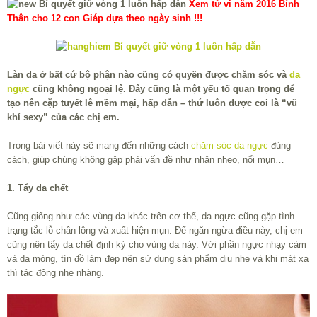
Xem tử vi năm 2016 Bính
Thân cho 12 con Giáp dựa theo ngày sinh !!!
Làn da ở bất cứ bộ phận nào cũng có quyền được chăm sóc và
da
ngực
cũng không ngoại lệ. Đây cũng là một yếu tố quan trọng để
tạo nên cặp tuyết lê mềm mại, hấp dẫn – thứ luôn được coi là “vũ
khí sexy” của các chị em.
Trong bài viết này sẽ mang đến những cách
chăm sóc da ngực
đúng
cách, giúp chúng không gặp phải vấn đề như nhăn nheo, nổi mụn…
1. Tẩy da chết
Cũng giống như các vùng da khác trên cơ thể, da ngực cũng gặp tình
trạng tắc lỗ chân lông và xuất hiện mụn. Để ngăn ngừa điều này, chị em
cũng nên tẩy da chết định kỳ cho vùng da này. Với phần ngực nhạy cảm
và da mỏng, tín đồ làm đẹp nên sử dụng sản phẩm dịu nhẹ và khi mát xa
thì tác động nhẹ nhàng.