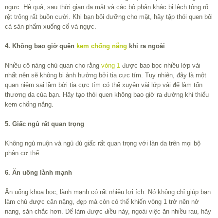
ngực. Hệ quả, sau thời gian da mặt và các bộ phận khác bị lệch tông rõ
rệt trông rất buồn cười. Khi bạn bôi dưỡng cho mặt, hãy tập thói quen bôi
cả sản phẩm xuống cổ và ngực.
4. Không bao giờ quên
kem chống nắng
khi ra ngoài
Nhiều cô nàng chủ quan cho rằng
vòng 1
được bao bọc nhiều lớp vải
nhất nên sẽ không bị ảnh hưởng bởi tia cực tím. Tuy nhiên, đây là một
quan niệm sai lầm bởi tia cực tím có thể xuyên vài lớp vải để làm tổn
thương da của bạn. Hãy tạo thói quen không bao giờ ra đường khi thiếu
kem chống nắng.
5. Giấc ngủ rất quan trọng
Không ngủ muộn và ngủ đủ giấc rất quan trọng với làn da trên mọi bộ
phận cơ thể.
6. Ăn uống lành mạnh
Ăn uống khoa học, lành mạnh có rất nhiều lợi ích. Nó không chỉ giúp bạn
làm chủ được cân nặng, đẹp mà còn có thể khiến vòng 1 trở nên nở
nang, săn chắc hơn. Để làm được điều này, ngoài việc ăn nhiều rau, hãy