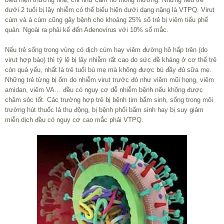
dưới 2 tuổi bị lây nhiễm có thể biểu hiện dưới dạng nặng là VTPQ. Virut
cúm và á cúm cũng gây bệnh cho khoảng 25% số trẻ bị viêm tiểu phế
quản. Ngoài ra phải kể đến Adenovirus với 10% số mắc.
Nếu trẻ sống trong vùng có dịch cúm hay viêm đường hô hấp trên (do
virut hợp bào) thì tỷ lệ bị lây nhiễm rất cao do sức đề kháng ở cơ thể trẻ
còn quá yếu, nhất là trẻ tuổi bú mẹ mà không được bú đầy đủ sữa mẹ.
Những trẻ từng bị ốm do nhiễm virut trước đó như viêm mũi họng, viêm
amidan, viêm VA… đều có nguy cơ dễ nhiễm bệnh nếu không được
chăm sóc tốt. Các trường hợp trẻ bị bệnh tim bẩm sinh, sống trong môi
trường hút thuốc lá thụ động, bị bệnh phổi bẩm sinh hay bị suy giảm
miễn dịch đều có nguy cơ cao mắc phải VTPQ.