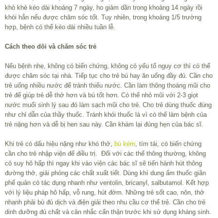
khò khè kéo dài khoảng 7 ngày, ho giảm dần trong khoảng 14 ngày rồi
khỏi hẳn nếu được chăm sóc tốt. Tuy nhiên, trong khoảng 1/5 trường
hợp, bệnh có thể kéo dài nhiều tuần lễ.
Cách theo dõi và chăm sóc trẻ
Nếu bệnh nhẹ, không có biến chứng, không có yếu tố nguy cơ thì có thể
được chăm sóc tại nhà. Tiếp tục cho trẻ bú hay ăn uống đầy đủ. Cần cho
trẻ uống nhiều nước để tránh thiếu nước. Cần làm thông thoáng mũi cho
trẻ để giúp trẻ dễ thở hơn và bú tốt hơn. Có thể nhỏ mũi với 2-3 giọt
nước muối sinh lý sau đó làm sạch mũi cho trẻ. Cho trẻ dùng thuốc đúng
như chỉ dẫn của thầy thuốc. Tránh khói thuốc lá vì có thể làm bệnh của
trẻ nặng hơn và dễ bị hen sau này. Cần khám lại đúng hẹn của bác sĩ.
Khi trẻ có dấu hiệu nặng như khó thở,
bú kém
, tím tái, có biến chứng
cần cho trẻ nhập viện để điều trị. Đối với các thể thông thường, không
có suy hô hấp thì ngay khi vào viện các bác sĩ sẽ tiến hành hút thông
đường thở, giải phóng các chất xuất tiết. Dùng khí dung ẩm thuốc giãn
phế quản có tác dụng nhanh như ventolin, bricanyl, salbutamol. Kết hợp
với lý liệu pháp hô hấp, vỗ rung, hút đờm. Những trẻ sốt cao, nôn, thở
nhanh phải bù đủ dịch và điện giải theo nhu cầu cơ thể trẻ. Cần cho trẻ
dinh dưỡng đủ chất và cân nhắc cẩn thận trước khi sử dụng kháng sinh.