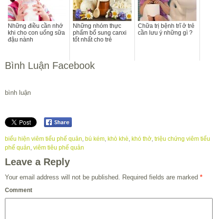
Những điều cần nhớ
Những nhóm thực
Chữa trị bệnh trĩ ở trẻ
khi cho con uống sữa
phẩm bổ sung canxi
cần lưu ý những gì ?
đậu nành
tốt nhất cho trẻ
Bình Luận Facebook
bình luận
biểu hiện viêm tiểu phế quản
,
bú kém
,
khò khè
,
khó thở
,
triệu chứng viêm tiểu
phế quản
,
viêm tiêu phế quản
Leave a Reply
Your email address will not be published.
Required fields are marked
*
Comment