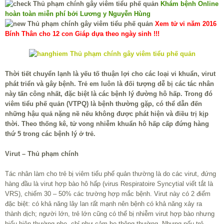
Khám bệnh Online
hoàn toàn miễn phí bởi Lương y Nguyễn Hùng
Xem tử vi năm 2016
Bính Thân cho 12 con Giáp dựa theo ngày sinh !!!
Thời tiết chuyển lạnh là yếu tố thuận lợi cho các loại vi khuẩn, virut
phát triển và gây bệnh. Trẻ em luôn là đối tượng dễ bị các tác nhân
này tấn công nhất, đặc biệt là các bệnh lý đường hô hấp. Trong đó
viêm tiểu phế quản (VTPQ) là bệnh thường gặp, có thể dẫn đến
những hậu quả nặng nề nếu không được phát hiện và điều trị kịp
thời. Theo thống kê, tử vong nhiễm khuẩn hô hấp cấp đứng hàng
thứ 5 trong các bệnh lý ở trẻ.
Virut – Thủ phạm chính
Tác nhân làm cho trẻ bị viêm tiểu phế quản thường là do các virut, đứng
hàng đầu là virut hợp bào hô hấp (virus Respiratoire Syncytial viết tắt là
VRS), chiếm 30 – 50% các trường hợp mắc bệnh. Virut này có 2 điểm
đặc biệt: có khả năng lây lan rất mạnh nên bệnh có khả năng xảy ra
thành dịch; người lớn, trẻ lớn cũng có thể bị nhiễm virut hợp bào nhưng
biểu hiện thường nhẹ, chỉ như cảm ho thông thường. Nhưng nếu trẻ