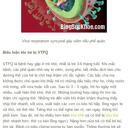
Virut respiratoire syncytial gây viêm tiểu phế quản.
Biểu hiện khi trẻ bị VTPQ
VTPQ là bệnh hay gặp ở trẻ nhỏ, nhất là trẻ 3-6 tháng tuổi. Khi mắc
bệnh, các phế quản nhỏ này bị viêm, sưng phù, tiết nhiều dịch làm cho
đường thở của trẻ bị chít hẹp thậm chí tắc nghẽn. Các bậc cha mẹ
không được chủ quan khi thấy trẻ có những dấu hiệu như ho, chảy nước
mũi trong, sốt vừa hoặc sốt cao. Sau từ 3 – 5 ngày, trẻ ho ngày một
nhiều, xuất hiện thở khó, thở rít. Những trường hợp nặng thì tím tái,
thậm chí ngừng thở. Những trẻ đến viện khi thăm khám thường thấy
nhịp thở nhanh, sốt vừa, xuất hiện các cơn co kéo hô hấp, lồng ngực bị
rút lõm, trẻ thở rên. Tiếng thở có thể nghe ran rít, ran ngáy, thông khí
phổi kém. Sau đó, trẻ ho nhiều hơn kèm
khò khè
và có thể bị
khó thở
(thở nhanh hơn, thở co kéo lồng ngực). Nặng hơn nữa trẻ có thể bỏ bú,
tím tái. Bệnh có triệu chứng tương tự hen suyễn. Thông thường trẻ sẽ