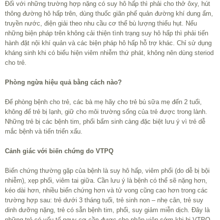
Đối với những trường hợp nặng có suy hô hấp thì phải cho thở ôxy, hút
thông đường hô hấp trên, dùng thuốc giãn phế quản đường khí dung ẩm,
truyền nước, điện giải theo nhu cầu cơ thể bù lượng thiếu hụt. Nếu
những biện pháp trên không cải thiện tình trạng suy hô hấp thì phải tiến
hành đặt nội khí quản và các biện pháp hô hấp hỗ trợ khác. Chỉ sử dụng
kháng sinh khi có biểu hiện viêm nhiễm thứ phát, không nên dùng steriod
cho trẻ.
Phòng ngừa hiệu quả bằng cách nào?
Để phòng bệnh cho trẻ, các bà mẹ hãy cho trẻ bú sữa mẹ đến 2 tuổi,
không để trẻ bị lạnh, giữ cho môi trường sống của trẻ được trong lành.
Những trẻ bị các bệnh tim, phổi bẩm sinh càng đặc biệt lưu ý vì trẻ dễ
mắc bệnh và tiến triển xấu.
Cảnh giác với biến chứng do VTPQ
Biến chứng thường gặp của bệnh là suy hô hấp, viêm phổi (do dễ bị bội
nhiễm), xẹp phổi, viêm tai giữa. Cần lưu ý là bệnh có thể sẽ nặng hơn,
kéo dài hơn, nhiều biến chứng hơn và tử vong cũng cao hơn trong các
trường hợp sau: trẻ dưới 3 tháng tuổi, trẻ sinh non – nhẹ cân, trẻ suy
dinh dưỡng nặng, trẻ có sẵn bệnh tim, phổi, suy giảm miễn dịch. Ðây là
những trẻ có yếu tố nguy cơ cần được cho nhập viện sớm khi bị VTPQ.