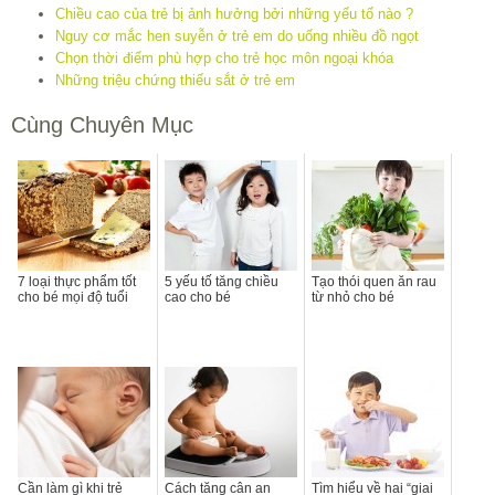
Chiều cao của trẻ bị ảnh hưởng bởi những yếu tố nào ?
Nguy cơ mắc hen suyễn ở trẻ em do uống nhiều đồ ngọt
Chọn thời điểm phù hợp cho trẻ học môn ngoại khóa
Những triệu chứng thiếu sắt ở trẻ em
Cùng Chuyên Mục
7 loại thực phẩm tốt
5 yếu tố tăng chiều
Tạo thói quen ăn rau
cho bé mọi độ tuổi
cao cho bé
từ nhỏ cho bé
Cần làm gì khi trẻ
Cách tăng cân an
Tìm hiểu về hai “giai