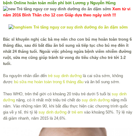
bệnh Online hoàn toàn miễn phí bởi Lương y Nguyễn Hùng
Xem tử vi
năm 2016 Bính Thân cho 12 con Giáp dựa theo ngày sinh !!!
Bác sĩ khuyến nghị các bà mẹ nên cho con bú mẹ hoàn toàn trong 6
tháng đầu, sau đó bắt đầu ăn bổ sung và tiếp tục cho bú mẹ đến ít
nhất 24 tháng tuổi. Ngoài việc phòng ngừa bệnh viêm nhiễm đường
ruột, sữa mẹ cũng giúp tránh tử vong do tiêu chảy cho trẻ tới 1-2
tuổi.
Ba nguyên nhân dẫn đến
trẻ suy dinh dưỡng
là cai sữa sớm, không
được
bú sữa mẹ hoàn toàn trong 6 tháng đầu
và ăn bổ sung sớm.
Theo WHO, trên thế giới có khoảng 20 triệu trẻ dưới 5 tuổi bị
suy dinh
dưỡng
nặng, có ít nhất một triệu trẻ chết do
suy dinh dưỡng
nặng mỗi
năm. Vào những năm 90, khi bắt đầu thực hiện các chương trình quốc
gia về y tế, thì tỷ lệ
suy dinh dưỡng
ở
trẻ em
vào khoảng 50%. Tỷ lệ này
đã giảm nhanh, năm 2015 là 24,6%.