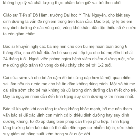
không hợp lý và chất lượng thực phẩm kém giữ vai trò then chốt.
Giáo sư Tiến sĩ Đỗ Hàm, trường Đại học Y Thái Nguyên, cho biết suy
dinh dưỡng là vấn đề nghiêm trọng trên toàn cầu. Đặc biệt, tỷ lệ trẻ em
suy dinh dưỡng ở các vùng núi, vùng khó khăn, dân tộc thiểu số ở nước
ta còn giảm chậm.
Bác sĩ khuyến nghị các bà mẹ nên cho con bú mẹ hoàn toàn trong 6
tháng đầu, sau đó bắt đầu ăn bổ sung và tiếp tục cho bú mẹ đến ít nhất
24 tháng tuổi. Ngoài việc phòng ngừa bệnh viêm nhiễm đường ruột, sữa
mẹ cũng giúp tránh tử vong do tiêu chảy cho trẻ tới 1-2 tuổi.
Cai sữa sớm và cho bé ăn dặm để bé cứng cáp hơn là một quan điểm
sai lầm nếu như các mẹ cho bé ăn dặm không đúng cách. Một số bà mẹ
cai sữa sớm cho trẻ mà không bù đủ lượng dinh dưỡng cần thiết cho trẻ.
Đây là nguyên nhân dẫn đến tình trạng suy dinh dưỡng ở trẻ nhiều nhất.
Bác sĩ khuyên khi con tăng trưởng không khỏe mạnh, bố mẹ nên tham
vấn bác sĩ để xác định con mình có bị thiếu dinh dưỡng hay suy dinh
dưỡng không, từ đó áp dụng biện pháp can thiệp phù hợp. Tình trạng
tăng trưởng kém kéo dài có thể dẫn đến nguy cơ nhiễm bệnh, sức khỏe
suy giảm và năng suất kém trong suốt cuộc đời.