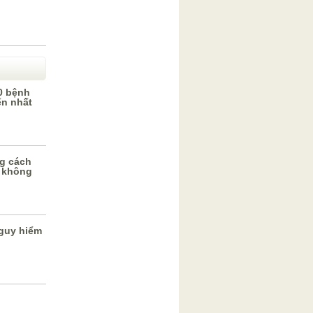
0 bệnh
ến nhất
g cách
 không
guy hiểm