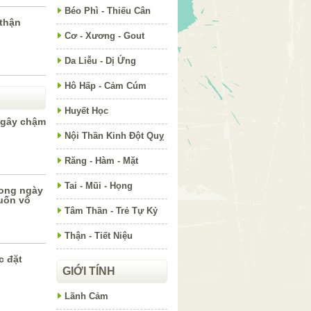
Béo Phì - Thiếu Cân
 thận
Cơ - Xương - Gout
Da Liễu - Dị Ứng
Hô Hấp - Cảm Cúm
Huyết Học
 gây chậm
Nội Thần Kinh Đột Quỵ
Răng - Hàm - Mặt
Tai - Mũi - Họng
rong ngày
uốn vô
Tâm Thần - Trẻ Tự Kỷ
Thận - Tiết Niệu
c đặt
GIỚI TÍNH
Lãnh Cảm