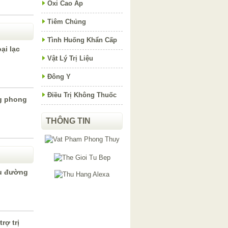
Oxi Cao Áp
Tiêm Chủng
Tình Huống Khẩn Cấp
ại lạc
Vật Lý Trị Liệu
Đông Y
Điều Trị Không Thuốc
g phong
THÔNG TIN
ểu đường
rợ trị