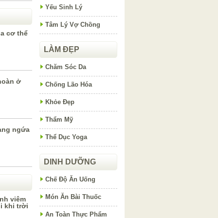
Yếu Sinh Lý
Tâm Lý Vợ Chồng
ủa cơ thể
LÀM ĐẸP
Chăm Sóc Da
hoàn ở
Chống Lão Hóa
Khỏe Đẹp
Thẩm Mỹ
rạng ngứa
Thể Dục Yoga
DINH DƯỠNG
Chế Độ Ăn Uống
Món Ăn Bài Thuốc
nh viêm
 khi trời
An Toàn Thực Phẩm