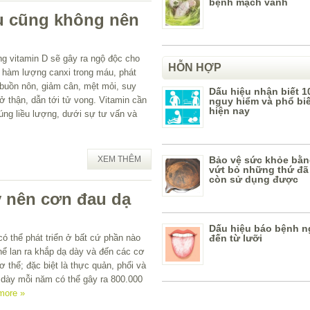
bệnh mạch vành
êu cũng không nên
g vitamin D sẽ gây ra ngộ độc cho
HỖN HỢP
g hàm lượng canxi trong máu, phát
 buồn nôn, giảm cân, mệt mỏi, suy
Dấu hiệu nhận biết 1
ở thận, dẫn tới tử vong. Vitamin cần
nguy hiểm và phổ bi
hiện nay
ng liều lượng, dưới sự tư vấn và
XEM THÊM
Bảo vệ sức khỏe bằn
vứt bỏ những thứ đã
còn sử dụng được
 nên cơn đau dạ
Dấu hiệu báo bệnh n
ó thể phát triển ở bất cứ phần nào
đến từ lưỡi
hể lan ra khắp dạ dày và đến các cơ
 thể; đặc biệt là thực quản, phổi và
 dày mỗi năm có thể gây ra 800.000
more »