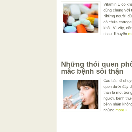
Vitamin E có kh
dùng chung với t
Những người dùn
có chứa estroge
khối. Vì vậy, cầ
nhau. Khuyến
m
Những thói quen phổ
mắc bệnh sỏi thận
Các bác sĩ chuy
quen dưới đây d
thận là một tron
người, bệnh thư
bệnh nhân không
những
more »