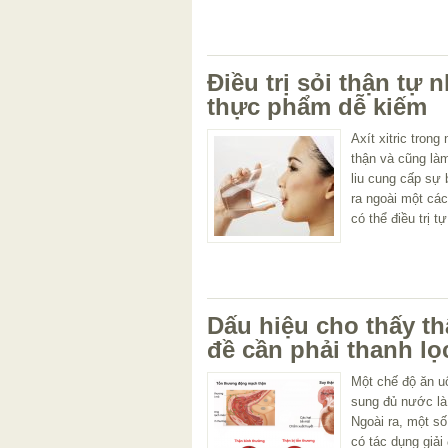
Điều trị sỏi thận tự
thực phẩm dễ kiếm
Axít xitric tron
thận và cũng làm
liu cung cấp sự b
ra ngoài một các
có thể điều trị 
Dấu hiệu cho thấy t
đề cần phải thanh lọ
Một chế độ ăn u
sung đủ nước là 
Ngoài ra, một s
có tác dụng giải