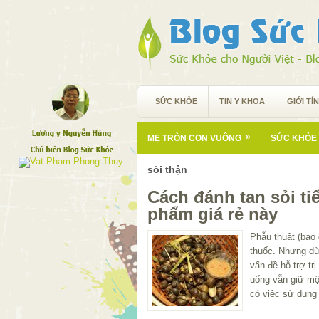
SỨC KHỎE
TIN Y KHOA
GIỚI TÍ
»
MẸ TRÒN CON VUÔNG
SỨC KHỎE 
sỏi thận
Cách đánh tan sỏi tiế
phẩm giá rẻ này
Phẫu thuật (bao 
thuốc. Nhưng dù
vấn đề hỗ trợ trị
uống vẫn giữ một
có việc sử dụn