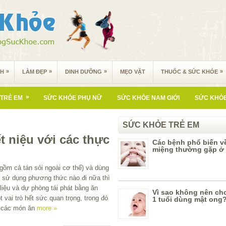
»
»
»
»
NH
LÀM ĐẸP
DINH DƯỠNG
MẸO VẶT
THUỐC & SỨC KHỎE
»
TRẺ EM
SỨC KHỎE PHỤ NỮ
SỨC KHỎE NAM GIỚI
SỨC KHỎE
SỨC KHỎE TRẺ EM
t niệu với các thực
Các bệnh phổ biến v
miệng thường gặp ở 
gồm cả tán sỏi ngoài cơ thể) và dùng
 sử dụng phương thức nào đi nữa thì
 liệu và dự phòng tái phát bằng ăn
Vì sao không nên cho
 vai trò hết sức quan trọng, trong đó
1 tuổi dùng mật ong
g các món ăn
more »