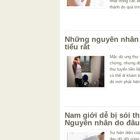
nhất trong các b
thành do quá trì
Những nguyên nhân 
tiểu rắt
Mặc dù ung thư t
chứng, nhưng đôi
thư tuyến tiền l
có thể đi khám bá
đó mới phát hiệ
Nam giới dễ bị sỏi t
Nguyên nhân do đâu
Sự hiện diện củ
đau dữ dội vùng