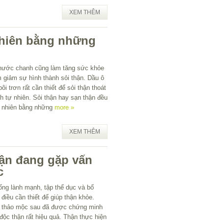
XEM THÊM
 nhiên bằng những
g nước chanh cũng làm tăng sức khỏe
 giảm sự hình thành sỏi thận. Dầu ô
ôi trơn rất cần thiết để sỏi thận thoát
h tự nhiên. Sỏi thận hay sạn thận đều
tự nhiên bằng những
more »
XEM THÊM
hận đang gặp vấn
c
ống lành mạnh, tập thể dục và bổ
điều cần thiết để giúp thận khỏe.
ố thảo mộc sau đã được chứng minh
 độc thận rất hiệu quả. Thận thực hiện