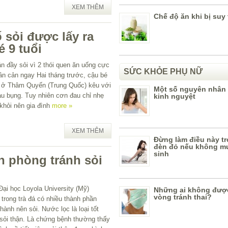
XEM THÊM
Chế độ ăn khi bị suy
ố sỏi được lấy ra
é 9 tuổi
ận đầy sỏi vì 2 thói quen ăn uống cực
SỨC KHỎE PHỤ NỮ
ần cản ngay Hai tháng trước, cậu bé
ổi ở Thâm Quyến (Trung Quốc) kêu với
Một số nguyên nhân
u bụng. Tuy nhiên cơn đau chỉ nhẹ
kinh nguyệt
khỏi nên gia đình
more »
XEM THÊM
Đừng làm điều này t
đèn đỏ nếu không m
sinh
 phòng tránh sỏi
ại học Loyola University (Mỹ)
Những ai không đượ
vòng tránh thai?
trong trà đá có nhiều thành phần
hành nên sỏi. Nước lọc là loại tốt
 sỏi thận. Là chứng bệnh thường thấy