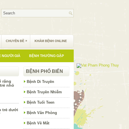
»
CHUYÊN ĐỀ
KHÁM BỆNH ONLINE
 NGƯỜI GIÀ
BỆNH THƯỜNG GẶP
BỆNH PHỔ BIẾN
ề răng
Bệnh Di Truyền
trẻ nhỏ
Bệnh Truyền Nhiễm
Bệnh Tuổi Teen
 trẻ dưới
Bệnh Văn Phòng
?
Bệnh Về Mắt