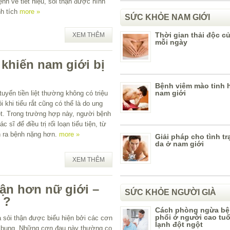
ệnh về tiết niệu, sỏi thận được hình
nh tích
more »
SỨC KHỎE NAM GIỚI
Thời gian thải độc c
XEM THÊM
mỗi ngày
khiến nam giới bị
Bệnh viêm mào tinh 
nam giới
uyến tiền liệt thường không có triệu
 khi tiểu rắt cũng có thể là do ung
iệt. Trong trường hợp này, người bệnh
c sĩ để điều trị rối loạn tiểu tiện, từ
n ra bệnh nặng hơn.
more »
Giải pháp cho tình t
da ở nam giới
XEM THÊM
hận hơn nữ giới –
SỨC KHỎE NGƯỜI GIÀ
 ?
Cách phòng ngừa bệ
phổi ở người cao tuổi
a sỏi thận được biểu hiện bởi các cơn
lạnh đột ngột
 bụng. Những cơn đau này thường co