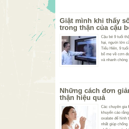
Giật mình khi thấy s
trong thận của cậu b
Cậu bé 9 tuổi th
hại, người lớn c
Tiểu Hiên, 9 tu
bố mẹ về cơn đa
và nhanh chóng 
Những cách đơn giản
thận hiệu quả
Các chuyên gia Đ
khuyến cáo rằng 
oxalate để hình t
nhất giúp chống