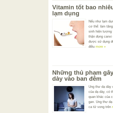
Vitamin tốt bao nhi
lạm dụng
Nếu như lạm dụn
cơ thể: làm tăn
sinh hiện tượng
thận đọng canxi 
được sử dụng đú
điều
more »
Những thủ phạm gây
dày vào ban đêm
Ung thư dạ dày c
của dạ dày, có t
quan khác của cơ
gan. Ung thư dạ
ca tử vong trên