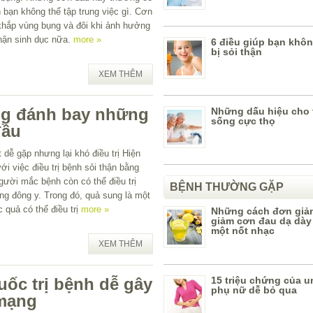
ến bạn không thể tập trung việc gì. Cơn
khắp vùng bụng và đôi khi ảnh hưởng
hận sinh dục nữa.
more »
6 điều giúp bạn khô
bị sỏi thận
XEM THÊM
ng đánh bay những
Những dấu hiệu cho 
sống cực thọ
đầu
t dễ gặp nhưng lại khó điều trị Hiện
ới việc điều trị bệnh sỏi thận bằng
người mắc bệnh còn có thể điều trị
BỆNH THƯỜNG GẶP
ng đông y. Trong đó, quả sung là một
 quả có thể điều trị
more »
Những cách đơn giả
giảm cơn đau dạ dày 
một nốt nhạc
XEM THÊM
uốc trị bệnh dễ gây
15 triệu chứng của u
phụ nữ dễ bỏ qua
 mạng