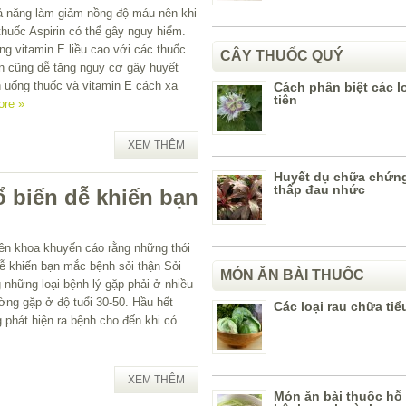
ả năng làm giảm nồng độ máu nên khi
huốc Aspirin có thể gây nguy hiểm.
g vitamin E liều cao với các thuốc
CÂY THUỐC QUÝ
n cũng dễ tăng nguy cơ gây huyết
n uống thuốc và vitamin E cách xa
Cách phân biệt các lo
tiên
ore »
XEM THÊM
Huyết dụ chữa chứn
thấp đau nhức
 biến dễ khiến bạn
ên khoa khuyến cáo rằng những thói
ễ khiến bạn mắc bệnh sỏi thận Sỏi
MÓN ĂN BÀI THUỐC
g những loại bệnh lý gặp phải ở nhiều
ờng gặp ở độ tuổi 30-50. Hầu hết
Các loại rau chữa ti
 phát hiện ra bệnh cho đến khi có
XEM THÊM
Món ăn bài thuốc hỗ t