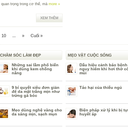
 quan trọng trong cơ thể, mà
more »
XEM THÊM
10
...
»
Cuối »
CHĂM SÓC LÀM ĐẸP
MẸO VẶT CUỘC SỐNG
Những sai lầm phổ biến
Dấu hiệu cảnh báo bệnh
khi dùng kem chống
nguy hiểm khi hơi thở c
nắng
mùi
9 bí quyết siêu đơn giản
Tác hại của thiếu ngủ
để da mặt trắng mịn như
trứng gà bóc
Mẹo dùng nghệ vàng cho
Biện pháp xử lý khi bị tụ
da sáng mịn, sạch mụn
huyết áp