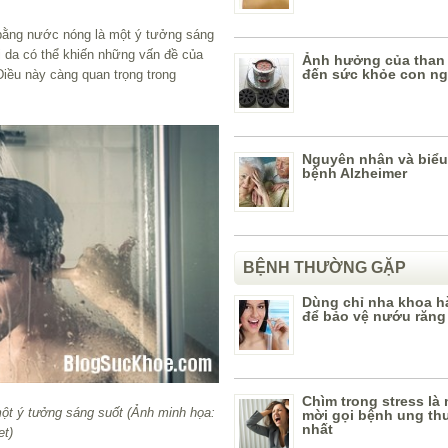
bằng nước nóng là một ý tưởng sáng
i da có thể khiến những vấn đề của
Ảnh hưởng của than 
đến sức khỏe con n
Điều này càng quan trọng trong
Nguyên nhân và biểu
bệnh Alzheimer
BỆNH THƯỜNG GẶP
Dùng chỉ nha khoa h
để bảo vệ nướu răng
Chìm trong stress là
ột ý tưởng sáng suốt (Ảnh minh họa:
mời gọi bệnh ung th
nhất
et)