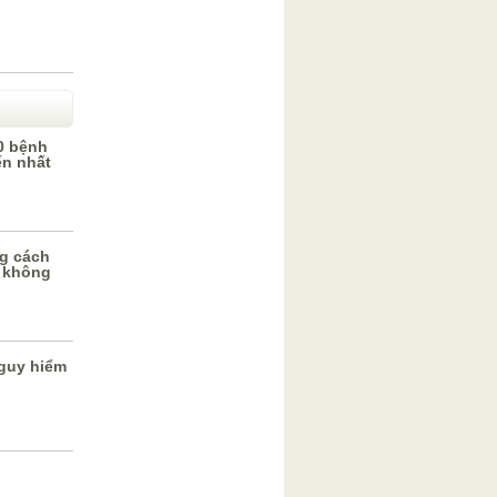
0 bệnh
ến nhất
g cách
 không
guy hiểm