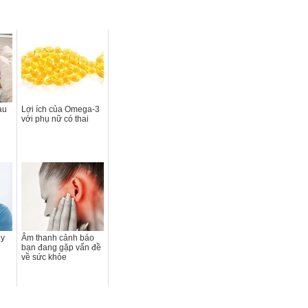
àu
Lợi ích của Omega-3
với phụ nữ có thai
uy
Âm thanh cảnh báo
bạn đang gặp vấn đề
về sức khỏe