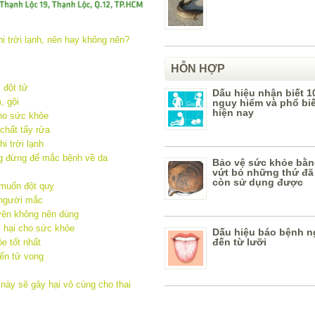
HỖN HỢP
 đột tử
Dấu hiệu nhận biết 1
, gội
nguy hiểm và phổ bi
hiện nay
ho sức khỏe
chất tẩy rửa
i trời lạnh
g đừng để mắc bệnh về da
Bảo vệ sức khỏe bằn
vứt bỏ những thứ đã
còn sử dụng được
 muốn đột quỵ
 người mắc
uyên không nên dùng
 hại cho sức khỏe
Dấu hiệu báo bệnh n
đến từ lưỡi
e tốt nhất
ến tử vong
ày sẽ gây hại vô cùng cho thai