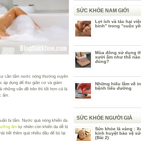
SỨC KHỎE NAM GIỚI
Lợi ích và tác hại việ
binh” trong “cuộc yê
Mùa đông sử dụng th
sưởi ấm như thế nào
đúng?
c sự cần tắm nước nóng thường xuyên
 áp dụng để thư giãn cơ và giảm
Những hiểu lầm về in
bệnh tiểu đường
i những vấn đề trên thì tốt hơn cả là
c ấm.
SỨC KHỎE NGƯỜI GIÀ
uẩn bị tắm. Nước quá nóng khiến da
dưỡng ẩm
tự nhiên còn khiến da dễ bị
Sức khỏe là vàng : X
ải tiết thêm quá nhiều dầu để bù lại
kinh huyệt bảo vệ s
(Bài 2)