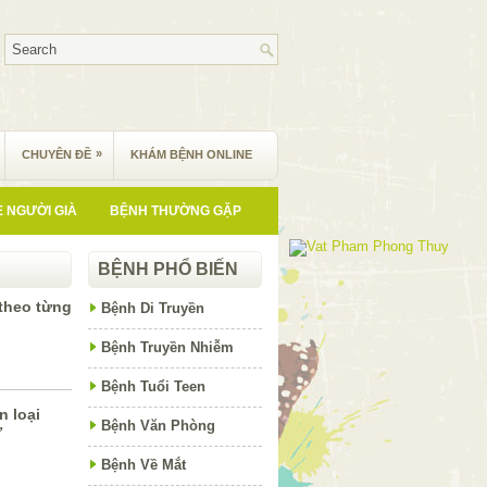
»
CHUYÊN ĐỀ
KHÁM BỆNH ONLINE
 NGƯỜI GIÀ
BỆNH THƯỜNG GẶP
BỆNH PHỔ BIẾN
theo từng
Bệnh Di Truyền
Bệnh Truyền Nhiễm
Bệnh Tuổi Teen
n loại
Bệnh Văn Phòng
ư
Bệnh Về Mắt