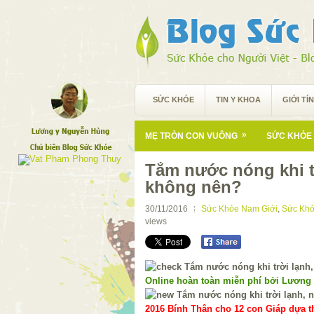
SỨC KHỎE
TIN Y KHOA
GIỚI TÍ
»
MẸ TRÒN CON VUÔNG
SỨC KHỎE 
Tắm nước nóng khi t
không nên?
30/11/2016
Sức Khỏe Nam Giới
,
Sức Kh
views
Online hoàn toàn miễn phí bởi Lương
2016 Bính Thân cho 12 con Giáp dựa th