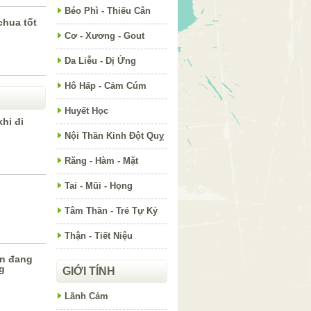
Béo Phì - Thiếu Cân
chua tốt
Cơ - Xương - Gout
Da Liễu - Dị Ứng
Hô Hấp - Cảm Cúm
Huyết Học
hi đi
Nội Thần Kinh Đột Quỵ
Răng - Hàm - Mặt
Tai - Mũi - Họng
Tâm Thần - Trẻ Tự Kỷ
Thận - Tiết Niệu
ạn đang
g
GIỚI TÍNH
Lãnh Cảm