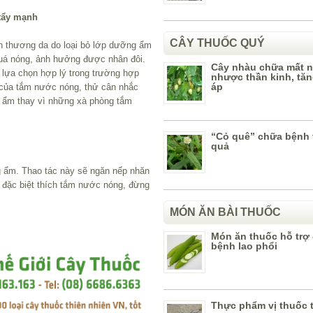
 tẩy mạnh
CÂY THUỐC QUÝ
ổn thương da do loại bỏ lớp dưỡng ẩm
quá nóng, ảnh hưởng được nhân đôi.
Cây nhàu chữa mất n
 lựa chọn hợp lý trong trường hợp
nhược thần kinh, tăn
áp
 của tắm nước nóng, thử cân nhắc
 ẩm thay vì những xà phòng tắm
“Cỏ quê” chữa bệnh 
quả
g ẩm. Thao tác này sẽ ngăn nếp nhăn
n đặc biệt thích tắm nước nóng, đừng
MÓN ĂN BÀI THUỐC
Món ăn thuốc hỗ trợ đ
bệnh lao phổi
Thực phẩm vị thuốc t