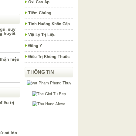
Oxi Cao Áp
Tiêm Chủng
Tình Huống Khẩn Cấp
gủ, suy
g huyết
Vật Lý Trị Liệu
Đông Y
Điều Trị Không Thuốc
thận hiệu
THÔNG TIN
iều trị
ừ cá lóc