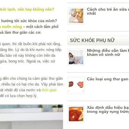
Cách cho trẻ ăn sữa 
nhất
 hưởng tới sức khỏe của mình?
m nước nóng
– một cách tắm phổ
và làm thư giãn các cơ.
SỨC KHỎE PHỤ NỮ
quen, thì rất buồn khi phải nói rằng,
ăng lên. Lý do là khi nước nóng tiếp
Những điều cần làm k
khám vô sinh nữ
dầu bảo vệ này không còn trên da
gứa, bong tróc. Ngoài ra, việc sử
.
 đến cho chúng ta cảm giác thư giãn
Các loại ung thư gan
nhiều lại có hại cho da. Vậy phải làm
oát nhiệt độ của nước và
thời gian
ể có lựa chọn hợp lý.
Xác định dấu hiệu b
trong ngày rụng trứn