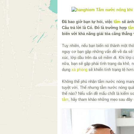
Đã bao giờ bạn tự hỏi, việc
tắm
sẽ ảnh
Câu trả lời là Có. Đó là trường hợp
tắ
biến với khả năng giải tỏa căng thẳng 
Tuy nhiên, nếu bạn biến nó thành một thói 
nguy cơ bạn gặp những vấn đề về da sẽ t
xúc, lớp dầu trên da sẽ mềm đi. Khi lớp 
nữa, bạn sẽ gặp phải tình trạng da khô, n
dụng
xà phòng
sẽ khiến tình trạng tệ hơn
Không thể phủ nhận tắm nước nóng mang
tuyệt vời. Thế nhưng tắm nước nóng quá 
thế nào? Nếu vấn đề mấu chốt là kiểm s
tắm
, hãy tham khảo những mẹo sau đây đ