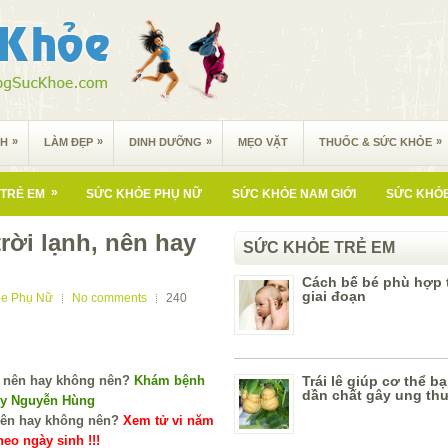
»
»
»
»
NH
LÀM ĐẸP
DINH DƯỠNG
MẸO VẶT
THUỐC & SỨC KHỎE
»
TRẺ EM
SỨC KHỎE PHỤ NỮ
SỨC KHỎE NAM GIỚI
SỨC KHỎE
rời lạnh, nên hay
SỨC KHỎE TRẺ EM
Cách bế bé phù hợp 
giai đoạn
ỏe Phụ Nữ
No comments
240
Khám bệnh
Trái lê giúp cơ thể bạ
dần chất gây ung th
 y Nguyễn Hùng
Xem tử vi năm
eo ngày sinh !!!