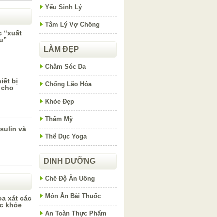
Yếu Sinh Lý
Tâm Lý Vợ Chồng
c “xuất
u”
LÀM ĐẸP
Chăm Sóc Da
iết bị
Chống Lão Hóa
 cho
Khỏe Đẹp
Thẩm Mỹ
sulin và
Thể Dục Yoga
DINH DƯỠNG
Chế Độ Ăn Uống
Món Ăn Bài Thuốc
oa xát các
ức khỏe
An Toàn Thực Phẩm