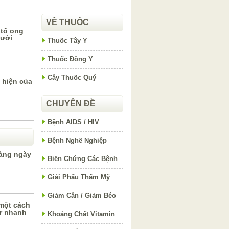
VỀ THUỐC
tổ ong
gười
Thuốc Tây Y
Thuốc Đông Y
Cây Thuốc Quý
 hiện của
CHUYÊN ĐỀ
Bệnh AIDS / HIV
Bệnh Nghề Nghiệp
àng ngày
Biến Chứng Các Bệnh
Giải Phẩu Thẩm Mỹ
Giảm Cân / Giảm Béo
 một cách
ư nhanh
Khoáng Chất Vitamin