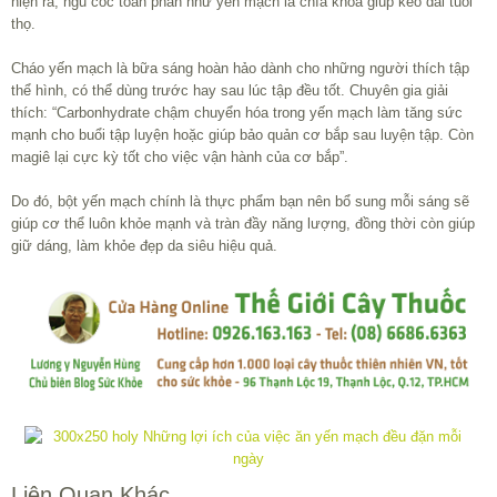
hiện ra, ngũ cốc toàn phần như yến mạch là chìa khóa giúp kéo dài tuổi
thọ.
Cháo yến mạch là bữa sáng hoàn hảo dành cho những người thích tập
thể hình, có thể dùng trước hay sau lúc tập đều tốt. Chuyên gia giải
thích: “Carbonhydrate chậm chuyển hóa trong yến mạch làm tăng sức
mạnh cho buổi tập luyện hoặc giúp bảo quản cơ bắp sau luyện tập. Còn
magiê lại cực kỳ tốt cho việc vận hành của cơ bắp”.
Do đó, bột yến mạch chính là thực phẩm bạn nên bổ sung mỗi sáng sẽ
giúp cơ thể luôn khỏe mạnh và tràn đầy năng lượng, đồng thời còn giúp
giữ dáng, làm khỏe đẹp da siêu hiệu quả.
Liên Quan Khác