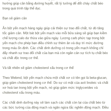
hướng giúp cân bằng đường huyết, rất lý tưởng để đốt cháy chất béo
trong quá trình tập thể dục.
Bạn sẽ giảm cân
Ăn bột yến mạch hàng ngày giúp cải thiện sự trao đổi chất, từ đó tăng
tốc giảm cân. Một bát bột yến mạch vào mỗi bữa sáng sẽ giúp bạn kiềm
chế lượng calo dư thừa vào giữa ngày. Lượng carb phức tạp trong bột
yến mạch cho phép bạn điều chỉnh sự thèm ăn và duy trì mức đường
trong máu ổn định. Các chất dinh dưỡng có trong yến mạch không chỉ
đẩy nhanh sự trao đổi chất của bạn mà còn ngăn cản sự tích tụ chất béo
và chất độc trong cơ thể.
Và tất nhiên sẽ giảm cholesterol xấu trong cơ thể
Theo Webmd, bột yến mạch chứa một chất xơ có tên gọi là beta-glucan,
giúp giảm cholesterol trong cơ thể. Do sự có mặt của axit linoleic và chất
xơ hoà tan trong bột yến mạch, nó giúp giảm mức triglycerides và
cholesterol xấu trong máu.
Các chất dinh dưỡng này sẽ làm sạch các chất còn lại của chất béo từ
các bức tường của động mạch và ngăn ngừa tắc nghẽn động mạch. Điều