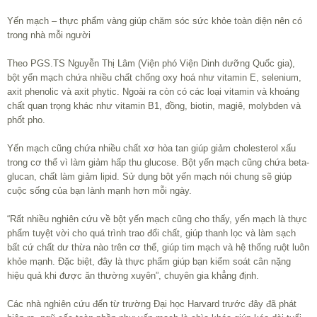
Yến mạch – thực phẩm vàng giúp chăm sóc sức khỏe toàn diện nên có
trong nhà mỗi người
Theo PGS.TS Nguyễn Thị Lâm (Viện phó Viện Dinh dưỡng Quốc gia),
bột yến mạch chứa nhiều chất chống oxy hoá như vitamin E, selenium,
axit phenolic và axit phytic. Ngoài ra còn có các loại vitamin và khoáng
chất quan trọng khác như vitamin B1, đồng, biotin, magiê, molybden và
phốt pho.
Yến mạch cũng chứa nhiều chất xơ hòa tan giúp giảm cholesterol xấu
trong cơ thể vì làm giảm hấp thu glucose. Bột yến mạch cũng chứa beta-
glucan, chất làm giảm lipid. Sử dụng bột yến mạch nói chung sẽ giúp
cuộc sống của bạn lành mạnh hơn mỗi ngày.
“Rất nhiều nghiên cứu về bột yến mạch cũng cho thấy, yến mạch là thực
phẩm tuyệt vời cho quá trình trao đổi chất, giúp thanh lọc và làm sạch
bất cứ chất dư thừa nào trên cơ thể, giúp tim mạch và hệ thống ruột luôn
khỏe mạnh. Đặc biệt, đây là thực phẩm giúp bạn kiểm soát cân nặng
hiệu quả khi được ăn thường xuyên”, chuyên gia khẳng định.
Các nhà nghiên cứu đến từ trường Đại học Harvard trước đây đã phát