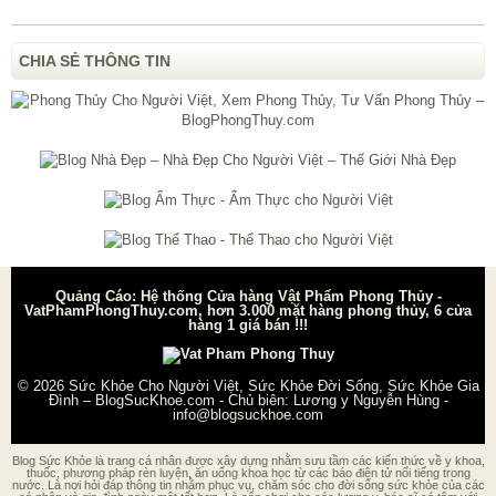
CHIA SẺ THÔNG TIN
Quảng Cáo: Hệ thống Cửa hàng Vật Phẩm Phong Thủy -
VatPhamPhongThuy.com, hơn 3.000 mặt hàng phong thủy, 6 cửa
hàng 1 giá bán !!!
© 2026
Sức Khỏe Cho Người Việt, Sức Khỏe Đời Sống, Sức Khỏe Gia
Đình – BlogSucKhoe.com
- Chủ biên:
Lương y Nguyễn Hùng
-
info@blogsuckhoe.com
Blog Sức Khỏe là trang cá nhân được xây dựng nhằm sưu tầm các kiến thức về y khoa,
thuốc, phương pháp rèn luyện, ăn uống khoa học từ các báo điện tử nổi tiếng trong
nước. Là nơi hỏi đáp thông tin nhằm phục vụ, chăm sóc cho đời sống sức khỏe của các