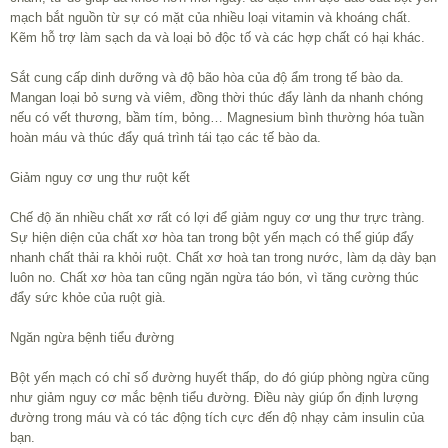
mạch bắt nguồn từ sự có mặt của nhiều loại vitamin và khoáng chất.
Kẽm hỗ trợ làm sạch da và loại bỏ độc tố và các hợp chất có hại khác.
Sắt cung cấp dinh dưỡng và độ bão hòa của độ ẩm trong tế bào da.
Mangan loại bỏ sưng và viêm, đồng thời thúc đẩy lành da nhanh chóng
nếu có vết thương, bầm tím, bỏng… Magnesium bình thường hóa tuần
hoàn máu và thúc đẩy quá trình tái tạo các tế bào da.
Giảm nguy cơ ung thư ruột kết
Chế độ ăn nhiều chất xơ rất có lợi để giảm nguy cơ ung thư trực tràng.
Sự hiện diện của chất xơ hòa tan trong bột yến mạch có thể giúp đẩy
nhanh chất thải ra khỏi ruột. Chất xơ hoà tan trong nước, làm dạ dày bạn
luôn no. Chất xơ hòa tan cũng ngăn ngừa táo bón, vì tăng cường thúc
đẩy sức khỏe của ruột già.
Ngăn ngừa bệnh tiểu đường
Bột yến mạch có chỉ số đường huyết thấp, do đó giúp phòng ngừa cũng
như giảm nguy cơ mắc bệnh tiểu đường. Điều này giúp ổn định lượng
đường trong máu và có tác động tích cực đến độ nhạy cảm insulin của
bạn.