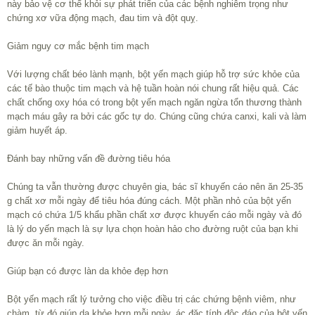
này bảo vệ cơ thể khỏi sự phát triển của các bệnh nghiêm trọng như
chứng xơ vữa động mạch, đau tim và đột quỵ.
Giảm nguy cơ mắc bệnh tim mạch
Với lượng chất béo lành mạnh, bột yến mạch giúp hỗ trợ sức khỏe của
các tế bào thuộc tim mạch và hệ tuần hoàn nói chung rất hiệu quả. Các
chất chống oxy hóa có trong bột yến mạch ngăn ngừa tổn thương thành
mạch máu gây ra bởi các gốc tự do. Chúng cũng chứa canxi, kali và làm
giảm huyết áp.
Đánh bay những vấn đề đường tiêu hóa
Chúng ta vẫn thường được chuyên gia, bác sĩ khuyến cáo nên ăn 25-35
g chất xơ mỗi ngày để tiêu hóa đúng cách. Một phần nhỏ của bột yến
mạch có chứa 1/5 khẩu phần chất xơ được khuyến cáo mỗi ngày và đó
là lý do yến mạch là sự lựa chọn hoàn hảo cho đường ruột của bạn khi
được ăn mỗi ngày.
Giúp bạn có được làn da khỏe đẹp hơn
Bột yến mạch rất lý tưởng cho việc điều trị các chứng bệnh viêm, như
chàm, từ đó giúp da khỏe hơn mỗi ngày. ác đặc tính độc đáo của bột yến