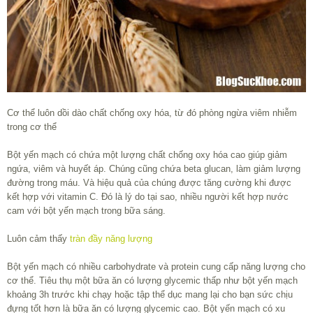
Cơ thể luôn dồi dào chất chống oxy hóa, từ đó phòng ngừa viêm nhiễm
trong cơ thể
Bột yến mạch có chứa một lượng chất chống oxy hóa cao giúp giảm
ngứa, viêm và huyết áp. Chúng cũng chứa beta glucan, làm giảm lượng
đường trong máu. Và hiệu quả của chúng được tăng cường khi được
kết hợp với vitamin C. Đó là lý do tại sao, nhiều người kết hợp nước
cam với bột yến mạch trong bữa sáng.
Luôn cảm thấy
tràn đầy năng lượng
Bột yến mạch có nhiều carbohydrate và protein cung cấp năng lượng cho
cơ thể. Tiêu thụ một bữa ăn có lượng glycemic thấp như bột yến mạch
khoảng 3h trước khi chạy hoặc tập thể dục mang lại cho bạn sức chịu
đựng tốt hơn là bữa ăn có lượng glycemic cao. Bột yến mạch có xu