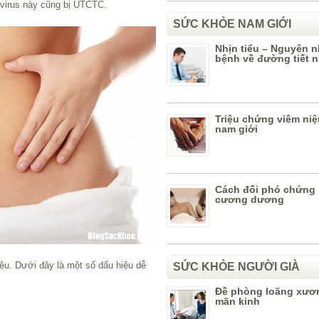
 virus này cũng bị UTCTC.
SỨC KHỎE NAM GIỚI
Nhịn tiểu – Nguyên 
bệnh về đường tiết n
Triệu chứng viêm niệ
nam giới
Cách đối phó chứng r
cương dương
ệu. Dưới đây là một số dấu hiệu dễ
SỨC KHỎE NGƯỜI GIÀ
Đề phòng loãng xươ
mãn kinh