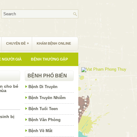
»
CHUYÊN ĐỀ
KHÁM BỆNH ONLINE
 NGƯỜI GIÀ
BỆNH THƯỜNG GẶP
BỆNH PHỔ BIẾN
n cho bé
Bệnh Di Truyền
 mùa
Bệnh Truyền Nhiễm
Bệnh Tuổi Teen
 sinh bị
Bệnh Văn Phòng
Bệnh Về Mắt