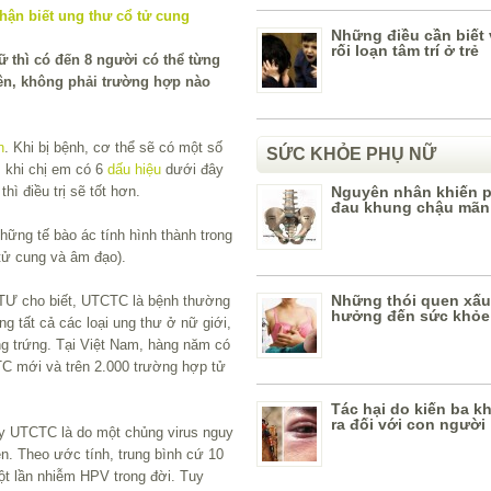
Những điều cần biết
rối loạn tâm trí ở trẻ
ữ thì có đến 8 người có thể từng
ên, không phải trường hợp nào
n
. Khi bị bệnh, cơ thể sẽ có một số
SỨC KHỎE PHỤ NỮ
 khi chị em có 6
dấu hiệu
dưới đây
hì điều trị sẽ tốt hơn.
Nguyên nhân khiến 
đau khung chậu mãn 
hững tế bào ác tính hình thành trong
tử cung và âm đạo).
Những thói quen xấu
TƯ cho biết, UTCTC là bệnh thường
hưởng đến sức khỏe
ng tất cả các loại ung thư ở nữ giới,
g trứng. Tại Việt Nam, hàng năm có
 mới và trên 2.000 trường hợp tử
Tác hại do kiến ba k
ra đối với con người
y UTCTC là do một chủng virus nguy
n. Theo ước tính, trung bình cứ 10
ột lần nhiễm HPV trong đời. Tuy