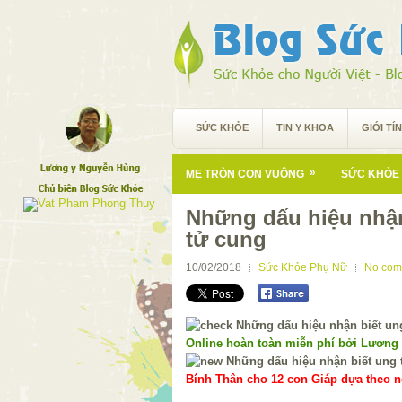
SỨC KHỎE
TIN Y KHOA
GIỚI TÍ
»
MẸ TRÒN CON VUÔNG
SỨC KHỎE 
Những dấu hiệu nhận
tử cung
10/02/2018
Sức Khỏe Phụ Nữ
No com
Online hoàn toàn miễn phí bởi Lương
Bính Thân cho 12 con Giáp dựa theo ng