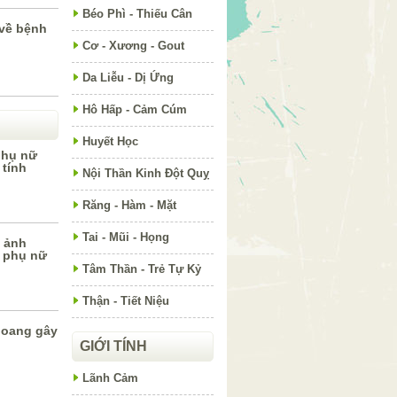
Béo Phì - Thiếu Cân
 về bệnh
Cơ - Xương - Gout
Da Liễu - Dị Ứng
Hô Hấp - Cảm Cúm
Huyết Học
phụ nữ
tính
Nội Thần Kinh Đột Quỵ
Răng - Hàm - Mặt
Tai - Mũi - Họng
 ảnh
 phụ nữ
Tâm Thần - Trẻ Tự Kỷ
Thận - Tiết Niệu
hoang gây
GIỚI TÍNH
Lãnh Cảm