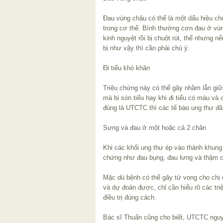
Đau vùng chậu có thể là một dấu hiệu cho
trong cơ thể. Bình thường cơn đau ở vùn
kinh nguyệt rồi bị chuột rút, thế nhưng
bị như vậy thì cần phải chú ý.
Đi tiểu khó khăn
Triệu chứng này có thể gây nhầm lẫn giữ
mà bị són tiểu hay khi đi tiểu có máu và
đúng là UTCTC thì các tế bào ung thư đã 
Sưng và đau ở một hoặc cả 2 chân
Khi các khối ung thư ép vào thành khung 
chứng như đau bụng, đau lưng và thậm c
Mặc dù bệnh có thể gây tử vong cho ch
và dự đoán được, chỉ cần hiểu rõ các tr
điều trị đúng cách.
Bác sĩ Thuấn cũng cho biết, UTCTC ngu