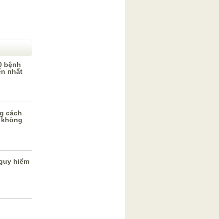
0 bệnh
ến nhất
g cách
 không
guy hiểm