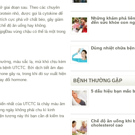
ở giai đoạn sau. Theo các chuyên
 protein nhỏ, được gọi là cytokine để
Những khám phá liê
 tích cực phá vỡ chất béo, gây giảm
đến sức khỏe con n
 chế độ ăn uống hay không.
.jpgĐau vùng chậu có thể là một trong
Dùng nhiệt chữa bệ
thường, màu sắc lạ, mùi khó chịu kèm
ủa bệnh UTCTC. Bởi dịch tiết âm đạo
rmone gây ra, trong khi đó sự xuất hiện
hay đổi hormone.
BỆNH THƯỜNG GẶP
5 dấu hiệu bạn mắc 
 biến nhất của UTCTC là chảy máu âm
g ngày không phải chu kì kinh
ện tượng này thì bạn cần đi kiểm tra
Chế độ ăn uống khi b
cholesterol cao