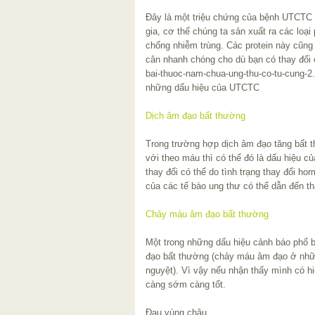
Đây là một triệu chứng của bệnh UTCTC 
gia, cơ thể chúng ta sản xuất ra các loại
chống nhiễm trùng. Các protein này cũng
cân nhanh chóng cho dù bạn có thay đổi
bai-thuoc-nam-chua-ung-thu-co-tu-cung-2
những dấu hiệu của UTCTC
Dịch âm đạo bất thường
Trong trường hợp dịch âm đạo tăng bất 
với theo máu thì có thể đó là dấu hiệu c
thay đổi có thể do tình trạng thay đổi ho
của các tế bào ung thư có thể dẫn đến t
Chảy máu âm đạo bất thường
Một trong những dấu hiệu cảnh báo phổ
đạo bất thường (chảy máu âm đạo ở nhữn
nguyệt). Vì vậy nếu nhận thấy mình có hi
càng sớm càng tốt.
Đau vùng chậu