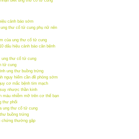
hiệu cảnh báo sớm
 ung thư cổ tử cung phụ nữ nên
ớm của ung thư cổ tử cung
10 dấu hiệu cảnh báo căn bệnh
 ung thư cổ tử cung
n tử cung
ệnh ung thư buồng trứng
nh nguy hiểm cần đề phòng sớm
nguy cơ mắc bệnh tim mạch
 suy nhược thần kinh
h máu nhiễm mỡ trên cơ thể bạn
 thư phổi
a ung thư cổ tử cung
thư buồng trứng
ệu chứng thường gặp