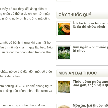
 thấy có sự thay đổi đang diễn ra
g chậu có thể là do chị em tới ngày
CÂY THUỐC QUÝ
 nếu những ngày bình thường mà cũng
Ích lợi to lớn từ việ
lá đu đủ chữa bệnh
a một số bệnh nhưng khi bạn hắt hơi
Kim ngân – Vị thuốc g
 đau thì nên đi khám ngay lập tức. Nếu
trị nhọt
lan ra các bộ phận khác trên cơ thể.
chậu, nó có thể dẫn đến một số triệu
MÓN ĂN BÀI THUỐC
hí là đau chân.
Thức uống ngừa ung 
độc gan, thận hiệu q
ị em nhưng UTCTC có thể phòng ngừa
iệu chứng của bệnh, phát hiện sớm và
y hiểm nhưng có thể phòng được
Món ăn, bài thuốc hỗ