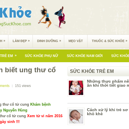
»
»
»
»
NH
LÀM ĐẸP
DINH DƯỠNG
MẸO VẶT
THUỐC & SỨC KHỎE
»
TRẺ EM
SỨC KHỎE PHỤ NỮ
SỨC KHỎE NAM GIỚI
SỨC KHỎE
 biết ung thư cổ
SỨC KHỎE TRẺ EM
Những thực phẩm nê
ăn khi thời tiết giao
ments
151
views
Khám bệnh
Cách xử lý khi trẻ sơ
 y Nguyễn Hùng
khò khè
Xem tử vi năm 2016
ày sinh !!!