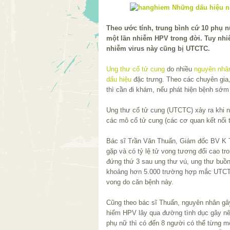
Theo ước tính, trung bình cứ 10 phụ n
một lần nhiễm HPV trong đời. Tuy nhi
nhiễm virus này cũng bị UTCTC.
Ung thư cổ tử cung
do nhiều
nguyên nhâ
dấu hiệu
đặc trưng. Theo các chuyên gia,
thì cần đi khám, nếu phát hiện bệnh sớm t
Ung thư cổ tử cung (UTCTC) xảy ra khi n
các mô cổ tử cung (các cơ quan kết nối 
Bác sĩ Trần Văn Thuấn, Giám đốc BV K 
gặp và có tỷ lệ tử vong tương đối cao tro
đứng thứ 3 sau ung thư vú, ung thư buồn
khoảng hơn 5.000 trường hợp mắc UTCTC
vong do căn bệnh này.
Cũng theo bác sĩ Thuấn, nguyên nhân gâ
hiểm HPV lây qua đường tình dục gây nê
phụ nữ thì có đến 8 người có thể từng m