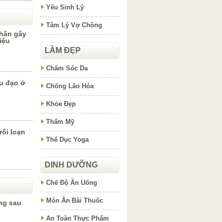
Yếu Sinh Lý
Tâm Lý Vợ Chồng
nhân gây
iệu
LÀM ĐẸP
Chăm Sóc Da
u đạo ở
Chống Lão Hóa
Khỏe Đẹp
Thẩm Mỹ
ối loạn
Thể Dục Yoga
DINH DƯỠNG
Chế Độ Ăn Uống
Món Ăn Bài Thuốc
ng sau
An Toàn Thực Phẩm