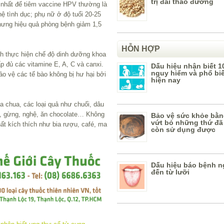
trị đái tháo đường
 nhất để tiêm vaccine HPV thường là
hệ tình dục; phụ nữ ở độ tuổi 20-25
hưng hiệu quả phòng bệnh giảm 1,5
HỖN HỢP
h thực hiện chế độ dinh dưỡng khoa
 đủ các vitamine E, A, C và canxi.
Dấu hiệu nhận biết 1
nguy hiểm và phổ bi
ảo vệ các tế bào không bị hư hại bởi
hiện nay
a chua, các loại quả như chuối, dâu
anh, gừng, nghệ, ăn chocolate… Không
Bảo vệ sức khỏe bằn
vứt bỏ những thứ đã
ất kích thích như bia rượu, café, ma
còn sử dụng được
Dấu hiệu báo bệnh n
đến từ lưỡi