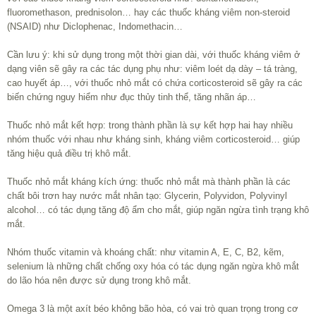
fluoromethason, prednisolon… hay các thuốc kháng viêm non-steroid
(NSAID) như Diclophenac, Indomethacin…
Cần lưu ý: khi sử dụng trong một thời gian dài, với thuốc kháng viêm ở
dạng viên sẽ gây ra các tác dụng phụ như: viêm loét dạ dày – tá tràng,
cao huyết áp…, với thuốc nhỏ mắt có chứa corticosteroid sẽ gây ra các
biến chứng nguy hiểm như đục thủy tinh thể, tăng nhãn áp…
Thuốc nhỏ mắt kết hợp: trong thành phần là sự kết hợp hai hay nhiều
nhóm thuốc với nhau như kháng sinh, kháng viêm corticosteroid… giúp
tăng hiệu quả điều trị khô mắt.
Thuốc nhỏ mắt kháng kích ứng: thuốc nhỏ mắt mà thành phần là các
chất bôi trơn hay nước mắt nhân tạo: Glycerin, Polyvidon, Polyvinyl
alcohol… có tác dụng tăng độ ẩm cho mắt, giúp ngăn ngừa tình trạng khô
mắt.
Nhóm thuốc vitamin và khoáng chất: như vitamin A, E, C, B2, kẽm,
selenium là những chất chống oxy hóa có tác dụng ngăn ngừa khô mắt
do lão hóa nên được sử dụng trong khô mắt.
Omega 3 là một axít béo không bão hòa, có vai trò quan trọng trong cơ