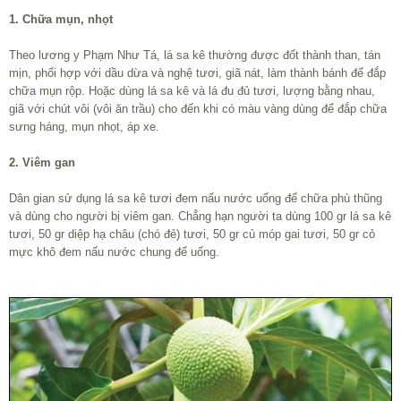
1. Chữa mụn, nhọt
Theo lương y Phạm Như Tá, lá sa kê thường được đốt thành than, tán
mịn, phối hợp với dầu dừa và nghệ tươi, giã nát, làm thành bánh để đắp
chữa mụn rộp. Hoặc dùng lá sa kê và lá đu đủ tươi, lượng bằng nhau,
giã với chút vôi (vôi ăn trầu) cho đến khi có màu vàng dùng để đắp chữa
sưng háng, mụn nhọt, áp xe.
2. Viêm gan
Dân gian sử dụng lá sa kê tươi đem nấu nước uống để chữa phù thũng
và dùng cho người bị viêm gan. Chẳng hạn người ta dùng 100 gr lá sa kê
tươi, 50 gr diệp hạ châu (chó đẻ) tươi, 50 gr củ móp gai tươi, 50 gr cỏ
mực khô đem nấu nước chung để uống.