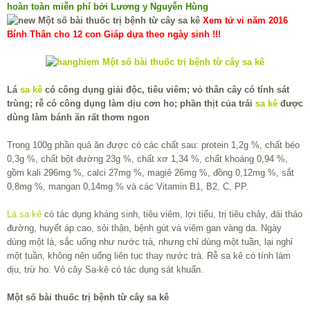
hoàn toàn miễn phí bởi Lương y Nguyễn Hùng
Xem tử vi năm 2016
Bính Thân cho 12 con Giáp dựa theo ngày sinh !!!
Lá
sa kê
có công dụng giải độc, tiêu viêm; vỏ thân cây có tính sát
trùng; rễ có công dụng làm dịu cơn ho; phần thịt của trái
sa kê
được
dùng làm bánh ăn rất thơm ngon
Trong 100g phần quả ăn được có các chất sau: protein 1,2g %, chất béo
0,3g %, chất bột đường 23g %, chất xơ 1,34 %, chất khoáng 0,94 %,
gồm kali 296mg %, calci 27mg %, magiê 26mg %, đồng 0,12mg %, sắt
0,8mg %, mangan 0,14mg % và các Vitamin B1, B2, C, PP.
Lá sa kê
có tác dụng kháng sinh, tiêu viêm, lợi tiểu, trị tiêu chảy, đái tháo
đường, huyết áp cao, sỏi thận, bệnh gút và viêm gan vàng da. Ngày
dùng một lá, sắc uống như nước trà, nhưng chỉ dùng một tuần, lại nghỉ
một tuần, không nên uống liên tục thay nước trà. Rễ sa kê có tính làm
dịu, trừ ho. Vỏ cây Sa-kê có tác dụng sát khuẩn.
Một số bài thuốc trị bệnh từ cây sa kê