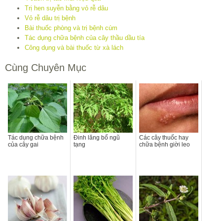
Trị hen suyễn bằng vỏ rễ dâu
Vỏ rễ dâu trị bệnh
Bài thuốc phòng và trị bệnh cúm
Tác dụng chữa bệnh của cây thầu dầu tía
Công dụng và bài thuốc từ xà lách
Cùng Chuyên Mục
Tác dụng chữa bệnh
Đinh lăng bổ ngũ
Các cây thuốc hay
của cây gai
tạng
chữa bệnh giời leo