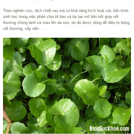
Theo nghiên cứu, dịch chiết rau má có khả năng kích hoạt các tiến trình
sinh học trong việc phân chia tế bào và tái tạo mô liên kết giúp vết
thương chóng lành và mau lên da non, do đó được dùng để điều trị bỏng,
vết thương, vẩy nến…