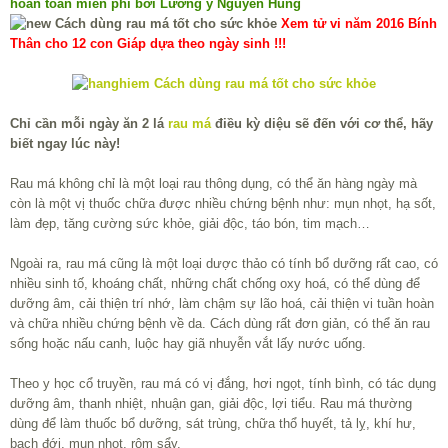
hoàn toàn miễn phí bởi Lương y Nguyễn Hùng
Xem tử vi năm 2016 Bính
Thân cho 12 con Giáp dựa theo ngày sinh !!!
Chỉ cần mỗi ngày ăn 2 lá
rau má
điều kỳ diệu sẽ đến với cơ thể, hãy
biết ngay lúc này!
Rau má không chỉ là một loại rau thông dụng, có thể ăn hàng ngày mà
còn là một vị thuốc chữa được nhiều chứng bệnh như: mụn nhọt, hạ sốt,
làm đẹp, tăng cường sức khỏe, giải độc, táo bón, tim mạch…
Ngoài ra, rau má cũng là một loại dược thảo có tính bổ dưỡng rất cao, có
nhiều sinh tố, khoáng chất, những chất chống oxy hoá, có thể dùng để
dưỡng âm, cải thiện trí nhớ, làm chậm sự lão hoá, cải thiện vi tuần hoàn
và chữa nhiều chứng bệnh về da. Cách dùng rất đơn giản, có thể ăn rau
sống hoặc nấu canh, luộc hay giã nhuyễn vắt lấy nước uống.
Theo y học cổ truyền, rau má có vị đắng, hơi ngọt, tính bình, có tác dụng
dưỡng âm, thanh nhiệt, nhuận gan, giải độc, lợi tiểu. Rau má thường
dùng để làm thuốc bổ dưỡng, sát trùng, chữa thổ huyết, tả lỵ, khí hư,
bạch đới, mụn nhọt, rôm sẩy.