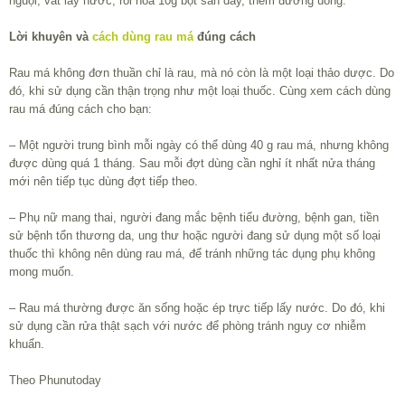
nguội, vắt lấy nước, rồi hoà 10g bột sắn dây, thêm đường uống.
Lời khuyên và
cách dùng rau má
đúng cách
Rau má không đơn thuần chỉ là rau, mà nó còn là một loại thảo dược. Do
đó, khi sử dụng cần thận trọng như một loại thuốc. Cùng xem cách dùng
rau má đúng cách cho bạn:
– Một người trung bình mỗi ngày có thể dùng 40 g rau má, nhưng không
được dùng quá 1 tháng. Sau mỗi đợt dùng cần nghỉ ít nhất nửa tháng
mới nên tiếp tục dùng đợt tiếp theo.
– Phụ nữ mang thai, người đang mắc bệnh tiểu đường, bệnh gan, tiền
sử bệnh tổn thương da, ung thư hoặc người đang sử dụng một số loại
thuốc thì không nên dùng rau má, để tránh những tác dụng phụ không
mong muốn.
– Rau má thường được ăn sống hoặc ép trực tiếp lấy nước. Do đó, khi
sử dụng cần rửa thật sạch với nước để phòng tránh nguy cơ nhiễm
khuẩn.
Theo Phunutoday