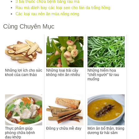
3 bài thuốc chữa bệnh bằng rau má
Rau má đánh bay các loại sẹo cho làn da trắng hồng
Các loại rau nên ăn mùa nắng nóng
Cùng Chuyên Mục
Những lợi ích cho sức
Những loại trái cây
Những hiểm họa
khoẻ của cam thảo
không nên ăn nhiều
"chết người" từ rau
muống
Thực phẩm giúp
Đông y chữa mề đay
Món ăn bổ thận, tráng
phòng chữa bệnh
dương từ hải sâm
đau khớp