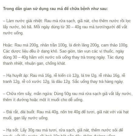
Trong dân gian sử dụng rau má để chữa bệnh như sau:
– Làm nước giải nhiệt: Rau má rửa sạch, giã nát, cho thêm nước rồi lọc
lấy nước, bỏ bã. Mỗi ngày dùng từ 30 – 40g rau má tươi/người để vắt
nước uống.
Hoặc: Rau má 200g, nhân trần 100g, lá đinh lăng 200g, cam thảo 100g.
Các dược liệu đều ở dạng khô. Sao giòn, tán vụn các vị thuốc, ngày
dùng 30 – 40g hãm với nước sôi uống thay trà trong ngày. Tác dụng
thanh nhiệt, nhuận gan, chống khát.
– Hạ huyết áp: Rau má 16g, rễ kiến cò 12g, lá tre l2g, rễ nhàu 16g, rễ
tranh 12g, rễ cỏ xước 12g, lá dâu 12g. Sắc uống thay trà hàng ngày.
– Chữa rôm sẩy, mẩn ngứa: Dùng 50g rau má rửa sạch giã vắt lấy nước,
thêm ít đường hoặc một ít muối cho dễ uống.
– Đái rắt, đái buốt: Rau má 40g, nõn tre 40g để tươi, giã nát với vài hạt
muối, gạn lấy nước uống.
– Hạ sốt: Lấy 30g rau má tươi, rửa sạch, giã nát, thêm nước sôi để