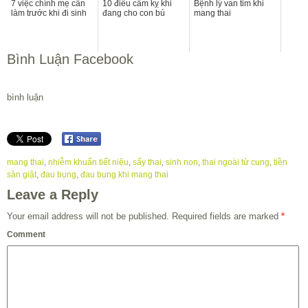
7 việc chính mẹ cần
10 điều cấm kỵ khi
Bệnh lý van tim khi
làm trước khi đi sinh
đang cho con bú
mang thai
Bình Luận Facebook
bình luận
mang thai
,
nhiễm khuẩn tiết niệu
,
sẩy thai
,
sinh non
,
thai ngoài tử cung
,
tiền
sản giật
,
đau bụng
,
đau bụng khi mang thai
Leave a Reply
Your email address will not be published.
Required fields are marked
*
Comment