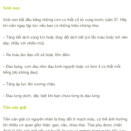
Sinh non
Sinh non bắt đầu bằng những cơn co thắt cổ tử cung trước tuần 37. Hãy
tới viện ngay lập tức nếu bạn có những triệu chứng như:
– Tăng tiết dịch vùng kín hoặc thay đổi dịch tiết (có lẫn máu hoặc trở nên
dày, nhầy với nhiều mủ).
– Ra máu âm đạo xối xả hoặc lốm đốm.
– Đau bụng, cơn đau như đau kinh nguyệt hoặc có hơn 4 co thắt mỗi
tiếng (dù không đau).
– Tăng áp lực lên xương chậu.
– Đau lưng dưới, đặc biệt khi bạn chưa từng bị đau lưng.
Tiền sản giật
Tiền sản giật có nguyên nhân là thay đổi ở mạch máu, có thể ảnh hưởng
tới nhiều cơ quan gồm thận, gan, não, nhau thai. Thai phụ được chẩn
đoán là tiền sản giật nếu có huyết áp cao và protein trong nước tiểu sau