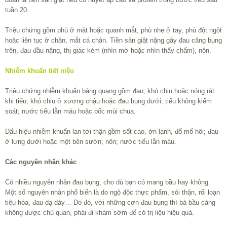
tuần 20.
Triệu chứng gồm phù ở mặt hoặc quanh mắt, phù nhẹ ở tay, phù đột ngột
hoặc liên tục ở chân, mắt cá chân. Tiền sản giật nặng gây đau căng bụng
trên, đau đầu nặng, thị giác kém (nhìn mờ hoặc nhìn thấy chấm), nôn.
Nhiễm khuẩn tiết niệu
Triệu chứng nhiễm khuẩn bàng quang gồm đau, khó chịu hoặc nóng rát
khi tiểu; khó chịu ở xương chậu hoặc đau bụng dưới; tiểu không kiếm
soát; nước tiểu lẫn máu hoặc bốc mùi chua.
Dấu hiệu nhiễm khuẩn lan tới thận gồm sốt cao, ớn lạnh, đổ mổ hôi; đau
ở lưng dưới hoặc một bên sườn; nôn; nước tiểu lẫn máu.
Các nguyên nhân khác
Có nhiều nguyên nhân đau bụng, cho dù bạn có mang bầu hay không.
Một số nguyên nhân phổ biến là do ngộ độc thực phẩm, sỏi thận, rối loạn
tiêu hóa, đau dạ dày… Do đó, với những cơn đau bụng thì bà bầu càng
không được chủ quan, phải đi khám sớm để có trị liệu hiệu quả.