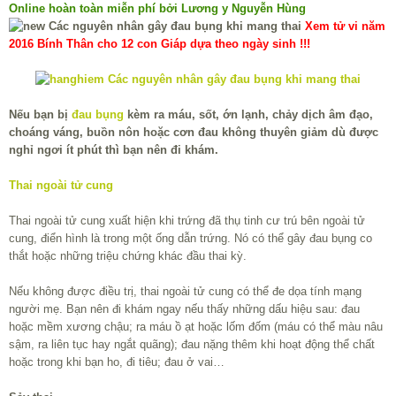
Online hoàn toàn miễn phí bởi Lương y Nguyễn Hùng
Xem tử vi năm
2016 Bính Thân cho 12 con Giáp dựa theo ngày sinh !!!
Nếu bạn bị
đau bụng
kèm ra máu, sốt, ớn lạnh, chảy dịch âm đạo,
choáng váng, buồn nôn hoặc cơn đau không thuyên giảm dù được
nghỉ ngơi ít phút thì bạn nên đi khám.
Thai ngoài tử cung
Thai ngoài tử cung xuất hiện khi trứng đã thụ tinh cư trú bên ngoài tử
cung, điển hình là trong một ống dẫn trứng. Nó có thể gây đau bụng co
thắt hoặc những triệu chứng khác đầu thai kỳ.
Nếu không được điều trị, thai ngoài tử cung có thể đe dọa tính mạng
người mẹ. Bạn nên đi khám ngay nếu thấy những dấu hiệu sau: đau
hoặc mềm xương chậu; ra máu ồ ạt hoặc lốm đốm (máu có thể màu nâu
sậm, ra liên tục hay ngắt quãng); đau nặng thêm khi hoạt động thể chất
hoặc trong khi bạn ho, đi tiêu; đau ở vai…