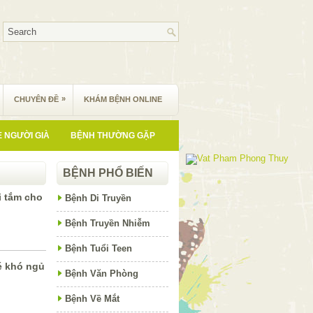
»
CHUYÊN ĐỀ
KHÁM BỆNH ONLINE
 NGƯỜI GIÀ
BỆNH THƯỜNG GẶP
BỆNH PHỔ BIẾN
i tắm cho
Bệnh Di Truyền
Bệnh Truyền Nhiễm
Bệnh Tuổi Teen
é khó ngủ
Bệnh Văn Phòng
Bệnh Về Mắt