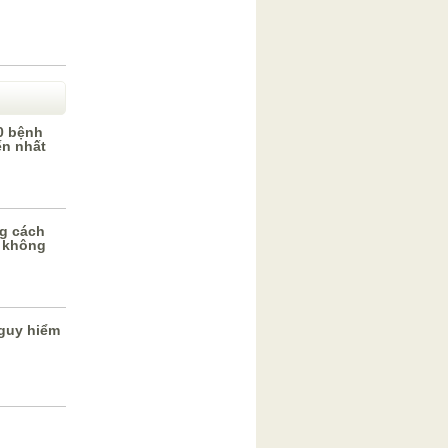
0 bệnh
ến nhất
g cách
 không
guy hiểm