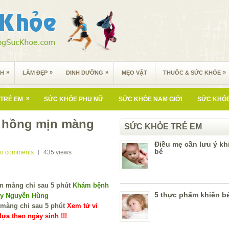
»
»
»
»
NH
LÀM ĐẸP
DINH DƯỠNG
MẸO VẶT
THUỐC & SỨC KHỎE
»
TRẺ EM
SỨC KHỎE PHỤ NỮ
SỨC KHỎE NAM GIỚI
SỨC KHỎE
g hồng mịn màng
SỨC KHỎE TRẺ EM
Điều mẹ cần lưu ý kh
bé
o comments
435
views
Khám bệnh
5 thực phẩm khiến b
 y Nguyễn Hùng
Xem tử vi
ựa theo ngày sinh !!!