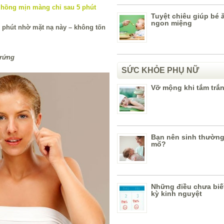
Tuyệt chiêu giúp bé 
ngon miệng
 phút nhờ mặt nạ này – không tốn
trứng
SỨC KHỎE PHỤ NỮ
Vỡ mộng khi tắm trắ
Bạn nên sinh thường
mổ?
Những điều chưa biế
kỳ kinh nguyệt