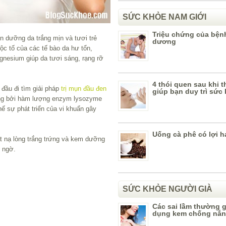
SỨC KHỎE NAM GIỚI
Triệu chứng của bệnh
in dưỡng da trắng mịn và tươi trẻ
dương
độc tố của các tế bào da hư tổn,
gnesium giúp da tươi sáng, rạng rỡ
4 thói quen sau khi 
 đầu đi tìm giải pháp
trị mụn đầu đen
giúp bạn duy trì sức 
rứng bởi hàm lượng enzym lysozyme
 sự phát triển của vi khuẩn gây
Uống cà phê có lợi h
t nạ lòng trắng trứng và kem dưỡng
t ngờ.
SỨC KHỎE NGƯỜI GIÀ
Các sai lầm thường g
dụng kem chống nắ