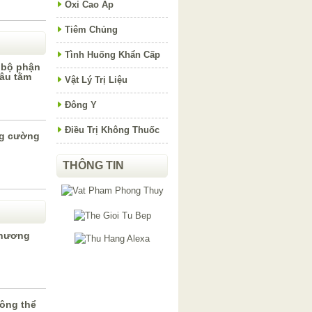
Oxi Cao Áp
Tiêm Chủng
Tình Huống Khẩn Cấp
 bộ phận
dâu tằm
Vật Lý Trị Liệu
Đông Y
Điều Trị Không Thuốc
ng cường
THÔNG TIN
 hương
ông thể