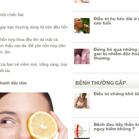
một chiếc bát.
Điều trị ho kéo dài ở
cao tuổi
y bạn thường dùng rồi trộn đều hỗn
hỗn hợp thoa đều lên da mặt và
m thấu vào da. Để yên hỗn hợp trên
Đừng bỏ qua những 
ước ấm.
gan bị nhiễm độc ho
thương
của bạn sẽ mềm mịn, trắng sáng, loại
ổi tác.
BỆNH THƯỜNG GẶP
 chanh dầu dừa
Điều trị chứng khó ti
Bệnh đau dây thần ki
nguy hiểm không ?