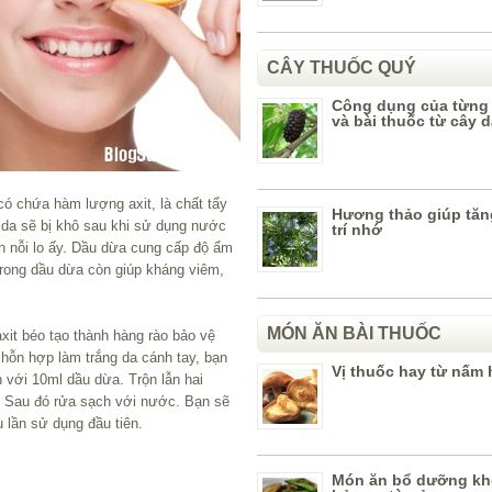
CÂY THUỐC QUÝ
Công dụng của từng
và bài thuốc từ cây 
ó chứa hàm lượng axit, là chất tẩy
Hương thảo giúp tă
g da sẽ bị khô sau khi sử dụng nước
trí nhớ
an nỗi lo ấy. Dầu dừa cung cấp độ ẩm
trong dầu dừa còn giúp kháng viêm,
MÓN ĂN BÀI THUỐC
xit béo tạo thành hàng rào bảo vệ
 hỗn hợp làm trắng da cánh tay, bạn
Vị thuốc hay từ nấm
 với 10ml dầu dừa. Trộn lẫn hai
y. Sau đó rửa sạch với nước. Bạn sẽ
 lần sử dụng đầu tiên.
Món ăn bổ dưỡng kh