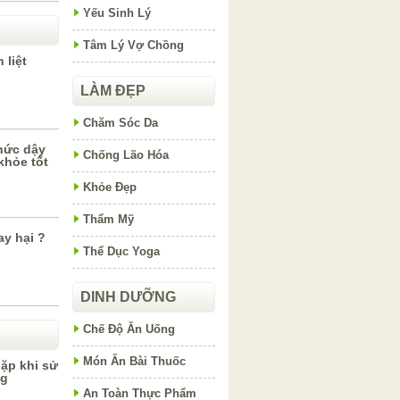
Yếu Sinh Lý
Tâm Lý Vợ Chồng
 liệt
LÀM ĐẸP
Chăm Sóc Da
thức dậy
Chống Lão Hóa
khỏe tốt
Khỏe Đẹp
Thẩm Mỹ
ay hại ?
Thể Dục Yoga
DINH DƯỠNG
Chế Độ Ăn Uống
Món Ăn Bài Thuốc
ặp khi sử
ng
An Toàn Thực Phẩm