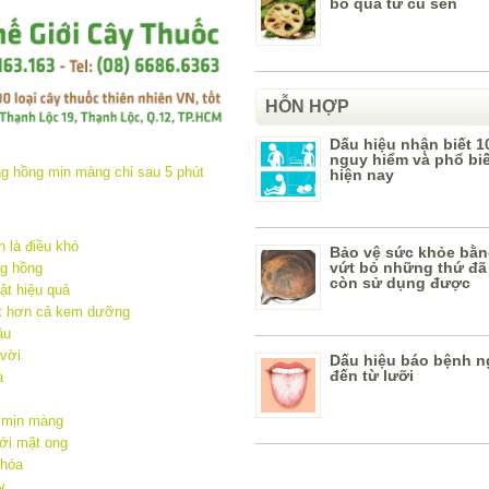
bỏ qua từ củ sen
HỖN HỢP
Dấu hiệu nhận biết 1
nguy hiểm và phổ bi
hiện nay
 là điều khó
Bảo vệ sức khỏe bằn
vứt bỏ những thứ đã
ng hồng
còn sử dụng được
t hiệu quả
ệt hơn cả kem dưỡng
ậu
 vời
Dấu hiệu báo bệnh n
đến từ lưỡi
à
g mịn màng
ới mật ong
 hóa
y