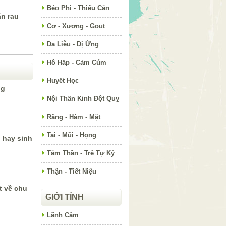
Béo Phì - Thiếu Cân
ăn rau
Cơ - Xương - Gout
Da Liễu - Dị Ứng
Hô Hấp - Cảm Cúm
Huyết Học
ng
Nội Thần Kinh Đột Quỵ
Răng - Hàm - Mặt
Tai - Mũi - Họng
 hay sinh
Tâm Thần - Trẻ Tự Kỷ
Thận - Tiết Niệu
t về chu
GIỚI TÍNH
Lãnh Cảm