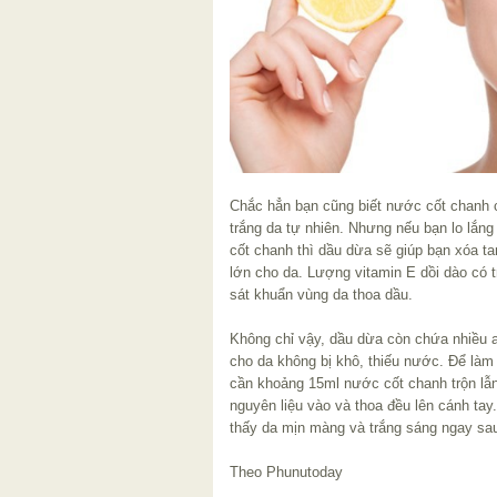
Chắc hẳn bạn cũng biết nước cốt chanh c
trắng da tự nhiên. Nhưng nếu bạn lo lắn
cốt chanh thì dầu dừa sẽ giúp bạn xóa t
lớn cho da. Lượng vitamin E dồi dào có 
sát khuẩn vùng da thoa dầu.
Không chỉ vậy, dầu dừa còn chứa nhiều a
cho da không bị khô, thiếu nước. Để làm
cần khoảng 15ml nước cốt chanh trộn lẫn
nguyên liệu vào và thoa đều lên cánh ta
thấy da mịn màng và trắng sáng ngay sau
Theo Phunutoday