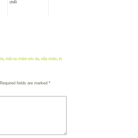
chết
 da
,
mặt nạ chăm sóc da
,
nếp nhăn
,
trị
Required fields are marked
*