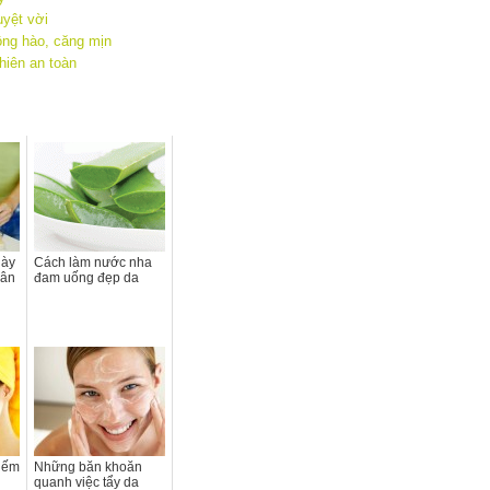
uyệt vời
ồng hào, căng mịn
hiên an toàn
gày
Cách làm nước nha
cân
đam uống đẹp da
kiếm
Những băn khoăn
i
quanh việc tẩy da