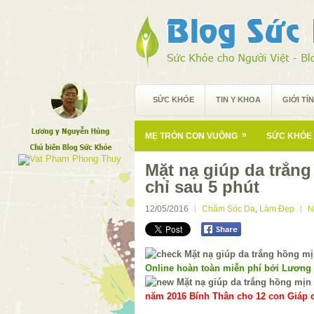
SỨC KHỎE
TIN Y KHOA
GIỚI TÍ
»
MẸ TRÒN CON VUÔNG
SỨC KHỎE 
Mặt nạ giúp da trắn
chỉ sau 5 phút
12/05/2016
Chăm Sóc Da
,
Làm Đẹp
N
Online hoàn toàn miễn phí bởi Lương
năm 2016 Bính Thân cho 12 con Giáp d