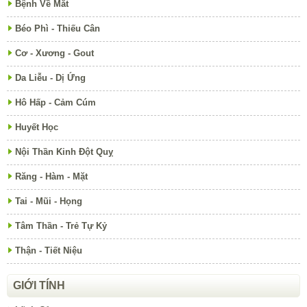
Bệnh Về Mắt
Béo Phì - Thiếu Cân
Cơ - Xương - Gout
Da Liễu - Dị Ứng
Hô Hấp - Cảm Cúm
Huyết Học
Nội Thần Kinh Đột Quỵ
Răng - Hàm - Mặt
Tai - Mũi - Họng
Tâm Thần - Trẻ Tự Kỷ
Thận - Tiết Niệu
GIỚI TÍNH