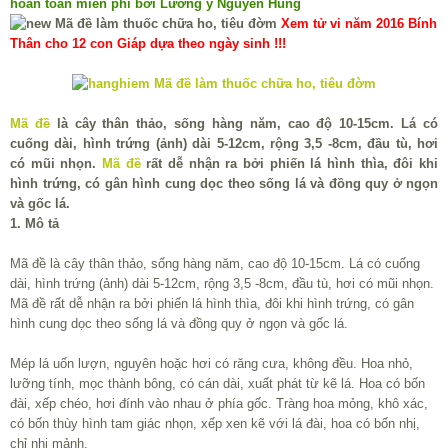
hoàn toàn miễn phí bởi Lương y Nguyễn Hùng
Xem tử vi năm 2016 Bính
Thân cho 12 con Giáp dựa theo ngày sinh !!!
Mã đề
là cây thân thảo, sống hàng năm, cao độ 10-15cm. Lá có
cuống dài, hình trứng (ảnh) dài 5-12cm, rộng 3,5 -8cm, đầu tù, hơi
có mũi nhọn.
Mã đề
rất dễ nhận ra bởi phiến lá hình thìa, đôi khi
hình trứng, có gân hình cung dọc theo sống lá và đồng quy ở ngọn
và gốc lá.
1. Mô tả
Mã đề là cây thân thảo, sống hàng năm, cao độ 10-15cm. Lá có cuống
dài, hình trứng (ảnh) dài 5-12cm, rộng 3,5 -8cm, đầu tù, hơi có mũi nhọn.
Mã đề rất dễ nhận ra bởi phiến lá hình thìa, đôi khi hình trứng, có gân
hình cung dọc theo sống lá và đồng quy ở ngọn và gốc lá.
Mép lá uốn lượn, nguyên hoặc hơi có răng cưa, không đều. Hoa nhỏ,
lưỡng tính, mọc thành bông, có cán dài, xuất phát từ kẽ lá. Hoa có bốn
đài, xếp chéo, hơi đính vào nhau ở phía gốc. Tràng hoa mỏng, khô xác,
có bốn thùy hình tam giác nhọn, xếp xen kẽ với lá đài, hoa có bốn nhị,
chỉ nhị mảnh.