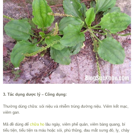
3. Tác dụng dược lý – Công dụng:
Thường dùng chữa: sỏi niệu và nhiễm trùng đường niệu. Viêm kết mạc,
viêm gan.
Mã đề dùng để
chữa ho
lâu ngày, viêm phế quản, viêm bàng quang, bí
tiểu tiện, tiểu tiện ra máu hoặc sỏi, phù thũng, đau mắt sưng đỏ, lỵ, chảy