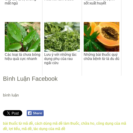
mất ngủ
sốt xuất huyết
Các loại lá chưa bỏng
Lưu ý với những tác
Những bài thuốc quý
hiệu quả cực nhanh
dụng phụ của rau
chữa bệnh từ lá đu đủ
ngải cứu
Bình Luận Facebook
bình luận
bài thuốc từ mã đề
,
cách dùng mã đề làm thuốc
,
chữa ho
,
công dụng của mã
đề
,
lợi tiểu
,
mã đề
,
tác dụng của mã đề