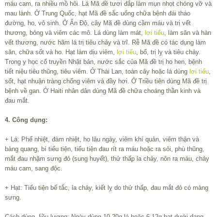
máu cam, ra nhiều mồ hôi. Lá Mã đề tươi đắp làm mụn nhọt chóng vỡ và
mau lành. Ở Trung Quốc, hạt Mã đề sắc uống chữa bệnh đái tháo
đường, ho, vô sinh. Ở Ấn Độ, cây Mã đề dùng cầm máu và trị vết
thương, bỏng và viêm các mô. Lá dùng làm mát,
lợi tiểu
, làm săn và hàn
vết thương, nước hãm lá trị tiêu chảy và trĩ. Rễ Mã đề có tác dụng làm
săn, chữa sốt và ho. Hạt làm dịu viêm,
lợi tiểu
, bổ, trị lỵ và tiêu chảy.
Trong y học cổ truyền Nhật bản, nước sắc của Mã đề trị ho hen, bệnh
tiết niệu tiêu thũng, tiêu viêm. Ở Thái Lan, toàn cây hoặc lá dùng
lợi tiểu
,
sốt, hạt nhuận tràng chống viêm và đầy hơi. Ở Triều tiên dùng Mã đề trị
bệnh về gan. Ở Haiti nhân dân dùng Mã đề chữa choáng thần kinh và
đau mắt.
4. Công dụng:
+ Lá: Phế nhiệt, đàm nhiệt, ho lâu ngày, viêm khí quản, viêm thận và
bàng quang, bí tiểu tiện, tiểu tiện đau rít ra máu hoặc ra sỏi, phù thũng,
mắt đau nhặm sưng đỏ (sung huyết), thử thấp ỉa chảy, nôn ra máu, chảy
máu cam, sang độc.
+ Hạt: Tiểu tiện bế tắc, ỉa chảy, kiết lỵ do thử thấp, đau mắt đỏ có màng
sưng.
Cách dùng, liều lượng: Ngày dùng 10-20g lá hoặc 6-12g hạt dưới dạng