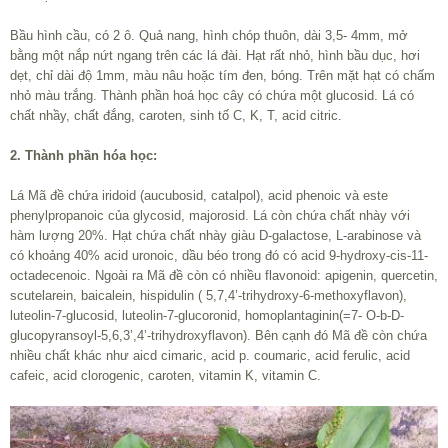
Bầu hình cầu, có 2 ô. Quả nang, hình chóp thuôn, dài 3,5- 4mm, mở
bằng một nắp nứt ngang trên các lá đài. Hạt rất nhỏ, hình bầu dục, hơi
dẹt, chỉ dài độ 1mm, màu nâu hoặc tím đen, bóng. Trên mặt hạt có chấm
nhỏ màu trắng. Thành phần hoá học cây có chứa một glucosid. Lá có
chất nhầy, chất đắng, caroten, sinh tố C, K, T, acid citric.
2. Thành phần hóa học:
Lá Mã đề chứa iridoid (aucubosid, catalpol), acid phenoic và este
phenylpropanoic của glycosid, majorosid. Lá còn chứa chất nhày với
hàm lượng 20%. Hạt chứa chất nhày giàu D-galactose, L-arabinose và
có khoảng 40% acid uronoic, dầu béo trong đó có acid 9-hydroxy-cis-11-
octadecenoic. Ngoài ra Mã đề còn có nhiều flavonoid: apigenin, quercetin,
scutelarein, baicalein, hispidulin ( 5,7,4’-trihydroxy-6-methoxyflavon),
luteolin-7-glucosid, luteolin-7-glucoronid, homoplantaginin(=7- O-b-D-
glucopyransoyl-5,6,3’,4’-trihydroxyflavon). Bên cạnh đó Mã đề còn chứa
nhiều chất khác như aicd cimaric, acid p. coumaric, acid ferulic, acid
cafeic, acid clorogenic, caroten, vitamin K, vitamin C.