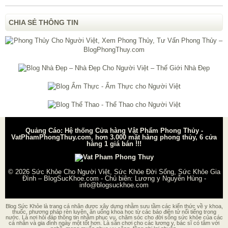
CHIA SẺ THÔNG TIN
Quảng Cáo: Hệ thống Cửa hàng Vật Phẩm Phong Thủy -
VatPhamPhongThuy.com, hơn 3.000 mặt hàng phong thủy, 6 cửa
hàng 1 giá bán !!!
© 2026
Sức Khỏe Cho Người Việt, Sức Khỏe Đời Sống, Sức Khỏe Gia
Đình – BlogSucKhoe.com
- Chủ biên:
Lương y Nguyễn Hùng
-
info@blogsuckhoe.com
Blog Sức Khỏe là trang cá nhân được xây dựng nhằm sưu tầm các kiến thức về y khoa,
thuốc, phương pháp rèn luyện, ăn uống khoa học từ các báo điện tử nổi tiếng trong
nước. Là nơi hỏi đáp thông tin nhằm phục vụ, chăm sóc cho đời sống sức khỏe của các
cá nhân và gia đình ngày một tốt hơn. Là sân chơi cho các lương y, bác sĩ có tâm với