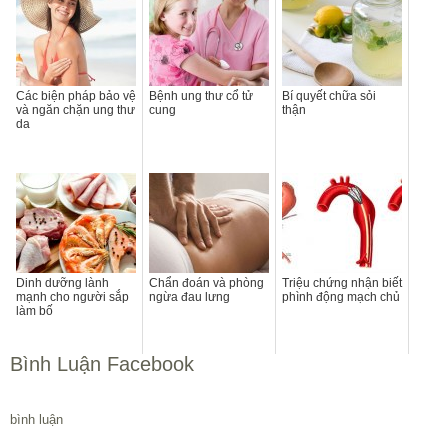
Các biện pháp bảo vệ
Bệnh ung thư cổ tử
Bí quyết chữa sỏi
và ngăn chặn ung thư
cung
thận
da
Dinh dưỡng lành
Chẩn đoán và phòng
Triệu chứng nhận biết
mạnh cho người sắp
ngừa đau lưng
phình động mạch chủ
làm bố
Bình Luận Facebook
bình luận