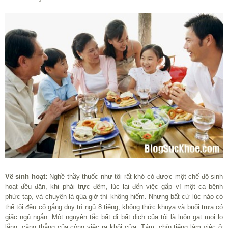
Về sinh hoạt:
Nghề thầy thuốc như tôi rất khó có được một chế độ sinh
hoạt đều đặn, khi phải trực đêm, lúc lại đến việc gấp vì một ca bệnh
phức tạp, và chuyện là qúa giờ thì không hiếm. Nhưng bất cứ lúc nào có
thể tôi đều cố gắng duy trì ngủ 8 tiếng, không thức khuya và buổi trưa có
giấc ngủ ngắn. Một nguyên tắc bất di bất dịch của tôi là luôn gạt mọi lo
lắng, căng thẳng của công việc ra khỏi cửa. Tám, chín tiếng làm việc ở