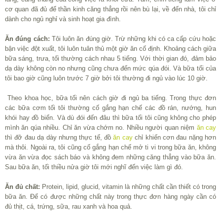
cơ quan đã đủ để thần kinh căng thẳng rồi nên bù lại, về đến nhà, tôi chỉ
dành cho ngủ nghỉ và sinh hoạt gia đình.
Ăn đúng cách:
Tôi luôn ăn đúng giờ. Trừ những khi có ca cấp cứu hoặc
bận việc đột xuất, tôi luôn tuân thủ một giờ ăn cố định. Khoảng cách giữa
bữa sáng, trưa, tối thường cách nhau 5 tiếng. Với thời gian đó, đảm bảo
dạ dày không còn no nhưng cũng chưa đến mức qúa đói. Và bữa tối của
tôi bao giờ cũng luôn trước 7 giờ bởi tôi thường đi ngủ vào lúc 10 giờ.
Theo khoa học, bữa tối nên cách giờ đi ngủ ba tiếng. Trong thực đơn
các bữa cơm tối tôi thường cố gắng hạn chế các đồ rán, nướng, hun
khói hay đồ biển. Và dù đói đến đâu thì bữa tối tôi cũng không cho phép
mình ăn qúa nhiều. Chỉ ăn vừa chớm no. Nhiều người quan niệm
ăn cay
thì đỡ đau dạ dày nhưng thực tế, đồ
ăn cay
chỉ khiến cơn đau nặng hơn
mà thôi. Ngoài ra, tôi cũng cố gắng hạn chế mở ti vi trong bữa ăn, không
vừa ăn vừa đọc sách báo và không đem những căng thẳng vào bữa ăn.
Sau bữa ăn, tối thiều nửa giờ tôi mới nghĩ đến việc làm gì đó.
Ăn đủ chất:
Protein, lipid, glucid, vitamin là những chất cần thiết có trong
bữa ăn. Để có được những chất này trong thực đơn hàng ngày cần có
đủ thịt, cá, trứng, sữa, rau xanh và hoa quả.