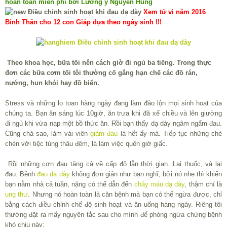
hoàn toàn miễn phí bởi Lương y Nguyễn Hùng
Xem tử vi năm 2016
Bính Thân cho 12 con Giáp dựa theo ngày sinh !!!
Theo khoa học, bữa tối nên cách giờ đi ngủ ba tiếng. Trong thực
đơn các bữa cơm tối tôi thường cố gắng hạn chế các đồ rán,
nướng, hun khói hay đồ biển.
Stress và những lo toan hàng ngày đang làm đảo lộn mọi sinh hoạt của
chúng ta. Bạn ăn sáng lúc 10giờ, ăn trưa khi đã xế chiều và lên giường
đi ngủ khi vừa nạp một bồ thức ăn. Rồi bạn thấy dạ dày ngâm ngẩm đau.
Cũng chả sao, làm vài viên
giảm đau
là hết ấy mà. Tiếp tục những chè
chén với tiệc tùng thâu đêm, là làm việc quên giờ giấc.
Rồi những cơn đau tăng cả về cấp độ lẫn thời gian. Lại thuốc, và lại
đau. Bệnh
đau dạ dày
không đơn giản như bạn nghĩ, bởi nó nhẹ thì khiến
bạn nằm nhà cả tuần, nặng có thể dẫn đến
chảy máu dạ dày
, thậm chí là
ung thư
. Nhưng nó hoàn toàn là căn bệnh mà bạn có thể ngừa được, chỉ
bằng cách điều chỉnh chế độ sinh hoạt và ăn uống hàng ngày. Riêng tôi
thường đặt ra mấy nguyên tắc sau cho mình để phòng ngừa chứng bệnh
khó chịu này: