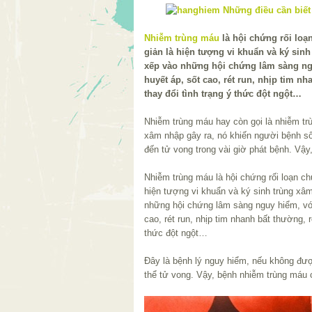
Nhiễm trùng máu
là hội chứng rối loạ
giản là hiện tượng vi khuẩn và ký si
xếp vào những hội chứng lâm sàng ngu
huyết áp, sốt cao, rét run, nhịp tim n
thay đổi tình trạng ý thức đột ngột…
Nhiễm trùng máu hay còn gọi là nhiễm trù
xâm nhập gây ra, nó khiến người bệnh sốt
đến tử vong trong vài giờ phát bệnh. Vậ
Nhiễm trùng máu là hội chứng rối loạn c
hiện tượng vi khuẩn và ký sinh trùng x
những hội chứng lâm sàng nguy hiểm, với
cao, rét run, nhịp tim nhanh bất thường, r
thức đột ngột…
Đây là bệnh lý nguy hiểm, nếu không được
thể tử vong. Vậy, bệnh nhiễm trùng máu 