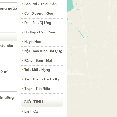
Béo Phì - Thiếu Cân
phòng ngừa
Cơ - Xương - Gout
Da Liễu - Dị Ứng
Hô Hấp - Cảm Cúm
Huyết Học
màu sắc
Nội Thần Kinh Đột Quỵ
Răng - Hàm - Mặt
Tai - Mũi - Họng
ử trí
Tâm Thần - Trẻ Tự Kỷ
Thận - Tiết Niệu
nên uống
GIỚI TÍNH
Lãnh Cảm