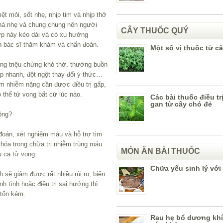
t mỏi, sốt nhẹ, nhịp tim và nhịp thở
á nhẹ và chung chung nên người
CÂY THUỐC QUÝ
p này kéo dài và có xu hướng
ến bác sĩ thăm khám và chẩn đoán.
Một số vị thuốc từ câ
ng triệu chứng khó thở, thường buồn
đập nhanh, đột ngột thay đổi ý thức…
êm nhiễm nặng cần được điều trị gấp,
 thể tử vong bất cứ lúc nào.
Các bài thuốc điều tr
gan từ cây chó đẻ
ông?
 đoán, xét nghiệm máu và hỗ trợ tim
hóa trong chữa trị nhiễm trùng máu
MÓN ĂN BÀI THUỐC
u ca tử vong.
Chữa yếu sinh lý với 
 sẽ giảm được rất nhiều rủi ro, biến
 tình hoặc điều trị sai hướng thì
 tốn kém.
Rau hẹ bổ dương khí