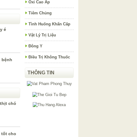
Oxi Cao Áp
Tiêm Chủng
Tình Huống Khẩn Cấp
y é
Vật Lý Trị Liệu
Đông Y
Điều Trị Không Thuốc
ị bệnh
THÔNG TIN
thịt chó
 tốt cho