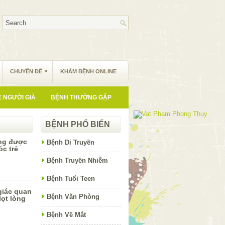
»
CHUYÊN ĐỀ
KHÁM BỆNH ONLINE
 NGƯỜI GIÀ
BỆNH THƯỜNG GẶP
BỆNH PHỔ BIẾN
ng được
Bệnh Di Truyền
c trẻ
Bệnh Truyền Nhiễm
Bệnh Tuổi Teen
 giác quan
Bệnh Văn Phòng
lọt lòng
Bệnh Về Mắt