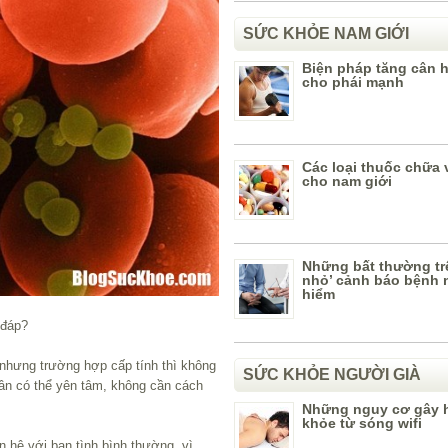
SỨC KHỎE NAM GIỚI
Biện pháp tăng cân 
cho phái mạnh
Các loại thuốc chữa 
cho nam giới
Những bất thường tr
nhỏ’ cảnh báo bệnh 
hiểm
 đáp?
nhưng trường hợp cấp tính thì không
SỨC KHỎE NGƯỜI GIÀ
hân có thể yên tâm, không cần cách
Những nguy cơ gây h
khỏe từ sóng wifi
n hệ với bạn tình bình thường, vì