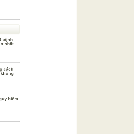
0 bệnh
ến nhất
g cách
 không
guy hiểm