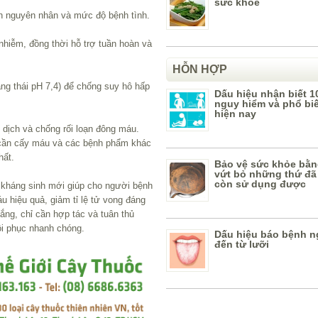
sức khỏe
h nguyên nhân và mức độ bệnh tình.
nhiễm, đồng thời hỗ trợ tuần hoàn và
HỖN HỢP
ạng thái pH 7,4) để chống suy hô hấp
Dấu hiệu nhận biết 1
nguy hiểm và phổ bi
hiện nay
 dịch và chống rối loạn đông máu.
 cần cấy máu và các bệnh phẩm khác
hất.
Bảo vệ sức khỏe bằn
vứt bỏ những thứ đã
còn sử dụng được
i kháng sinh mới giúp cho người bệnh
áu hiệu quả, giảm tỉ lệ tử vong đáng
ắng, chỉ cần hợp tác và tuân thủ
ồi phục nhanh chóng.
Dấu hiệu báo bệnh n
đến từ lưỡi