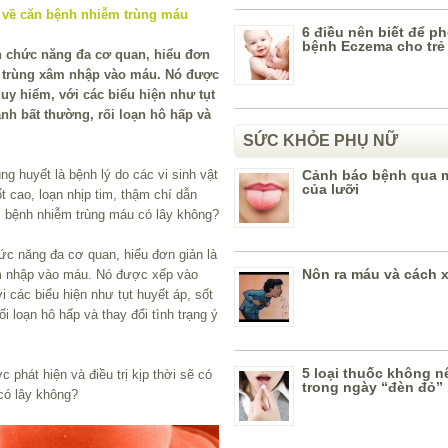
6 điều nên biết để 
bệnh Eczema cho trẻ
n chức năng đa cơ quan, hiểu đơn
nh trùng xâm nhập vào máu. Nó được
y hiểm, với các biểu hiện như tụt
hanh bất thường, rối loạn hô hấp và
SỨC KHỎE PHỤ NỮ
ng huyết là bệnh lý do các vi sinh vật
Cảnh báo bệnh qua 
của lưỡi
 cao, loạn nhịp tim, thậm chí dẫn
y, bệnh nhiễm trùng máu có lây không?
hức năng đa cơ quan, hiểu đơn giản là
Nôn ra máu và cách x
âm nhập vào máu. Nó được xếp vào
 các biểu hiện như tụt huyết áp, sốt
ối loạn hô hấp và thay đổi tình trạng ý
5 loại thuốc không 
 phát hiện và điều trị kịp thời sẽ có
trong ngày “đèn đỏ”
có lây không?