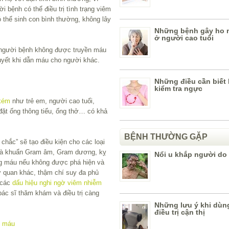
 bệnh có thể điều trị tình trạng viêm
ó thể sinh con bình thường, không lây
Những bệnh gây ho 
ở người cao tuổi
m người bệnh không được truyền máu
uyết khi dẫn máu cho người khác.
Những điều cần biết 
kiểm tra ngực
 kém
như trẻ em, người cao tuổi,
ặt ống thông tiểu, ống thở… có khả
BỆNH THƯỜNG GẶP
chắc” sẽ tạo điều kiện cho các loại
là khuẩn Gram âm, Gram dương, kỵ
Nổi u khắp người do 
ong máu nếu không được phá hiện và
cơ quan khác, thậm chí suy đa phủ
 các
dấu hiệu nghi ngờ viêm nhiễm
 bác sĩ thăm khám và điều trị càng
Những lưu ý khi dùn
điều trị cận thị
g máu