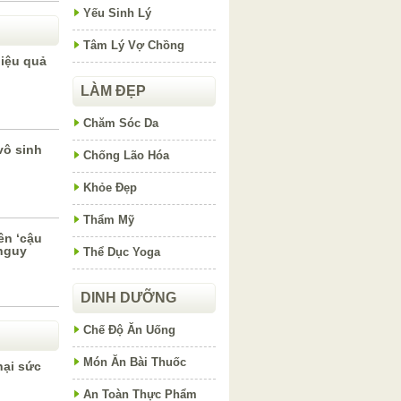
Yếu Sinh Lý
Tâm Lý Vợ Chồng
hiệu quả
LÀM ĐẸP
Chăm Sóc Da
vô sinh
Chống Lão Hóa
Khỏe Đẹp
Thẩm Mỹ
ên ‘cậu
nguy
Thể Dục Yoga
DINH DƯỠNG
Chế Độ Ăn Uống
Món Ăn Bài Thuốc
ại sức
An Toàn Thực Phẩm