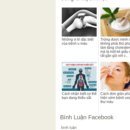
Những vị trí đặc biệt
Trứng được minh 
của bệnh u máu
không phải thủ p
làm tăng cholester
mà là một kẻ giấu 
rất gần gũi với c...
Cách nhận biết cơ thể
Cách đơn giản phá
bạn đang thiếu sắt
hiện sớm bệnh un
thư máu
Bình Luận Facebook
bình luận