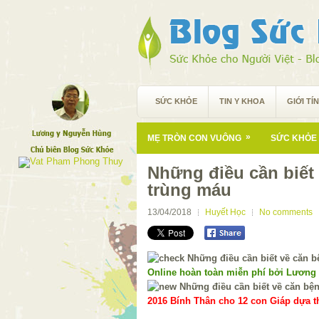
SỨC KHỎE
TIN Y KHOA
GIỚI TÍ
»
MẸ TRÒN CON VUÔNG
SỨC KHỎE 
Những điều cần biết
trùng máu
13/04/2018
Huyết Học
No comments
Online hoàn toàn miễn phí bởi Lương
2016 Bính Thân cho 12 con Giáp dựa th