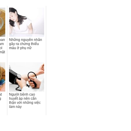
oan
Những nguyên nhân
hạm
gây ra chứng thiếu
ol
máu ở phụ nữ
mặt
t
Người bệnh cao
g
huyết áp nên cẩn
thận với những việc
làm này