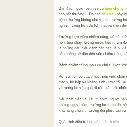
Ban đầu, người bệnh sẽ có
triệu chứng
mệ
cao bất thường… Do các
dấu hiệu
này kh
bệnh thường không chú ý, nếu trường hợ
nghiêm trọng hơn thì tốt nhất bạn nên đ
Trường hợp viêm nhiễm nặng, sẽ có nhữ
nôn, tiêu chảy, lượng nước tiểu ít, tim 
là những dấu hiệu cảnh báo bạn đã bị vi
nếu không sẽ dẫn đến sốc nhiễm trùng có
Bệnh nhiễm trùng máu có chữa được kh
Với sự tiến bộ của y học, nên việc chẩn
mạch, hô hấp và kháng sinh được tối ưu 
và mang lại hiệu quả rõ rệt, giảm rất nhiề
Nếu phát hiện và điều trị sớm, người bệnh
chứng nguy hiểm; trường hợp kéo dài bệnh
khả năng chữa trị tương đối phức tạp và
Quá trình điều trị bao gồm các bước: