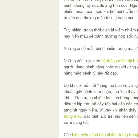
bệnh không lây qua đường tình dục. Người
nhiễm hoàn toàn, sau khi hết bệnh vẫn c
truyền qua đường máu từ mẹ sang con.
Tuy nhiên, trong thời gian bị viêm nhiễ
hay hiến máu để tránh trường hợp sốc h
Những ai dễ mắc bệnh nhiễm trùng máu?
Những đối tượng có
hệ thống miễn dịch
người đang bệnh nặng hoặc người đang đ
năng mắc bệnh lý này rất cao.
Do khi cơ thể mất “hàng rào bảo vệ vững 
khuẩn gây bệnh xâm nhập, thường thấy 
khí… Tình trạng nhiễm ký sinh trùng tr
điều trị kịp thời sẽ gây tổn hại đến các 
tạng rất nguy hiểm. Vì vậy khi nhận thấy
trong máu
, đặc biệt là ở trẻ nhỏ nên đến
sớm càng tốt.
Các
biểu hiện cảnh báo nhiễm trùng tron