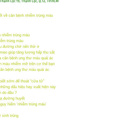
h nhiễm trùng máu
iễm trùng máu
ểu đường chớ nên thờ ơ
 mẹo giúp tăng lượng hấp thu sắt
 căn bệnh ung thư máu quái ác
h máu nhiễm mỡ trên cơ thể bạn
căn bệnh ung thư máu quái ác
iết sớm để thoát “cửa tử”
những dấu hiệu hay xuất hiện này
 do đâu ?
hạ đường huyết
guy hiểm ‘nhiễm trùng máu’
 sinh trùng