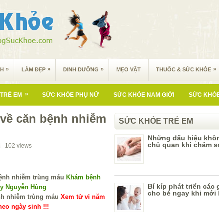
»
»
»
»
NH
LÀM ĐẸP
DINH DƯỠNG
MẸO VẶT
THUỐC & SỨC KHỎE
»
TRẺ EM
SỨC KHỎE PHỤ NỮ
SỨC KHỎE NAM GIỚI
SỨC KHỎE
 về căn bệnh nhiễm
SỨC KHỎE TRẺ EM
Những dấu hiệu khô
chủ quan khi chăm só
102
views
Khám bệnh
Bí kíp phát triển các
 y Nguyễn Hùng
cho bé ngay khi mới 
Xem tử vi năm
eo ngày sinh !!!