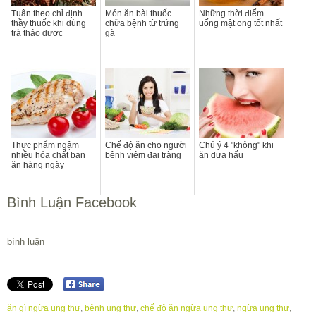
Tuân theo chỉ định
Món ăn bài thuốc
Những thời điểm
thầy thuốc khi dùng
chữa bệnh từ trứng
uống mật ong tốt nhất
trà thảo dược
gà
Thực phẩm ngậm
Chế độ ăn cho người
Chú ý 4 "không" khi
nhiều hóa chất bạn
bệnh viêm đại tràng
ăn dưa hấu
ăn hàng ngày
Bình Luận Facebook
bình luận
ăn gì ngừa ung thư
,
bệnh ung thư
,
chế độ ăn ngừa ung thư
,
ngừa ung thư
,