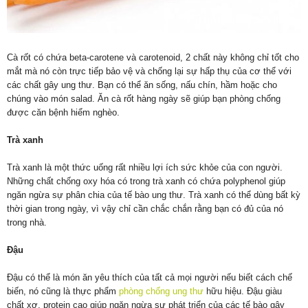
Cà rốt có chứa beta-carotene và carotenoid, 2 chất này không chỉ tốt cho
mắt mà nó còn trực tiếp bảo vệ và chống lại sự hấp thụ của cơ thể với
các chất gây ung thư. Bạn có thể ăn sống, nấu chín, hầm hoặc cho
chúng vào món salad. Ăn cà rốt hàng ngày sẽ giúp bạn phòng chống
được căn bệnh hiểm nghèo.
Trà xanh
Trà xanh là một thức uống rất nhiều lợi ích sức khỏe của con người.
Những chất chống oxy hóa có trong trà xanh có chứa polyphenol giúp
ngăn ngừa sự phân chia của tế bào ung thư. Trà xanh có thể dùng bất kỳ
thời gian trong ngày, vì vậy chỉ cần chắc chắn rằng bạn có đủ của nó
trong nhà.
Đậu
Đậu có thể là món ăn yêu thích của tất cả mọi người nếu biết cách chế
biến, nó cũng là thực phẩm
phòng chống ung thư
hữu hiệu. Đậu giàu
chất xơ, protein cao giúp ngăn ngừa sự phát triển của các tế bào gây