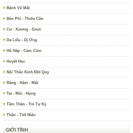
Bệnh Về Mắt
Béo Phì - Thiếu Cân
Cơ - Xương - Gout
Da Liễu - Dị Ứng
Hô Hấp - Cảm Cúm
Huyết Học
Nội Thần Kinh Đột Quỵ
Răng - Hàm - Mặt
Tai - Mũi - Họng
Tâm Thần - Trẻ Tự Kỷ
Thận - Tiết Niệu
GIỚI TÍNH