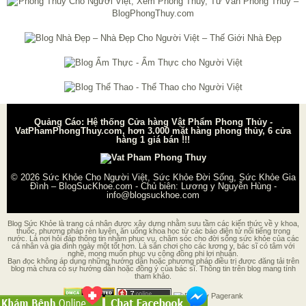
Quảng Cáo: Hệ thống Cửa hàng Vật Phẩm Phong Thủy -
VatPhamPhongThuy.com, hơn 3.000 mặt hàng phong thủy, 6 cửa
hàng 1 giá bán !!!
© 2026
Sức Khỏe Cho Người Việt, Sức Khỏe Đời Sống, Sức Khỏe Gia
Đình – BlogSucKhoe.com
- Chủ biên:
Lương y Nguyễn Hùng
-
info@blogsuckhoe.com
Blog Sức Khỏe là trang cá nhân được xây dựng nhằm sưu tầm các kiến thức về y khoa,
thuốc, phương pháp rèn luyện, ăn uống khoa học từ các báo điện tử nổi tiếng trong
nước. Là nơi hỏi đáp thông tin nhằm phục vụ, chăm sóc cho đời sống sức khỏe của các
cá nhân và gia đình ngày một tốt hơn. Là sân chơi cho các lương y, bác sĩ có tâm với
nghề, mong muốn phục vụ cộng đồng phi lợi nhuận.
Bạn đọc không áp dụng những hướng dẫn hoặc phương pháp điều trị được đăng tải trên
blog mà chưa có sự hướng dẫn hoặc đồng ý của bác sĩ. Thông tin trên blog mang tính
tham khảo.