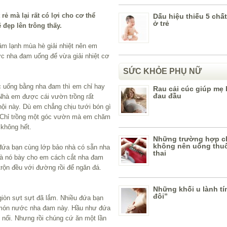
 rẻ mà lại rất có lợi cho cơ thể
Dấu hiệu thiếu 5 chấ
ở trẻ
 đẹp lên trông thấy.
âm lạnh mùa hè giải nhiệt nên em
c nha đam uống để vừa giải nhiệt cơ
SỨC KHỎE PHỤ NỮ
c uống bằng nha đam thì em chỉ hay
Rau cải cúc giúp mẹ
đau đầu
Nhà em được cái vườn trồng rất
 hội này. Dù em chẳng chịu tưới bón gì
. Chỉ trồng một góc vườn mà em chăm
 không hết.
Những trường hợp c
không nên uống thuố
đứa bạn cùng lớp bảo nhà có sẵn nha
thai
Và nó bày cho em cách cắt nha đam
trộn đều với đường rồi để ngăn đá.
Những khối u lành tí
đôi”
giòn sựt sựt đã lắm. Nhiều đứa bạn
 món nước nha đam này. Hầu như đứa
 nổi. Nhưng rồi chúng cứ ăn một lần