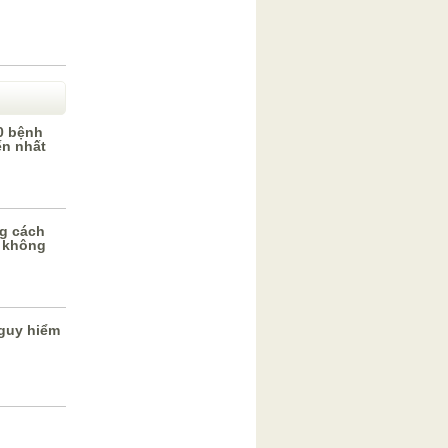
0 bệnh
ến nhất
g cách
 không
guy hiểm