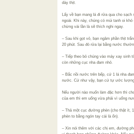
dày thịt.
Lấy về bạn mang lá đi rửa qua cho sạch 
ngoài. Khi này, chúng có mùi tanh oi khó
chừng vài lần là sẽ thích nghi ngay.
– Sau khi gọt vỏ, bạn ngâm phần thịt tr
20 phút. Sau đó rửa lại bằng nước thườ
– Tiếp theo bỏ chúng vào máy xay sinh 
còn những cục nha đam nhỏ.
– Bắc nồi nước trên bếp, cứ 1 lá nha đam
nước. Cứ như vậy, bạn cứ tự ước lượng 
Nếu người nào muốn làm đặc hơn thì cho
của em thì em uống vừa phải vì uống nư
– Thả một cục đường phèn (cho thật ít, 
phèn to bằng ngón tay cái là ổn).
– Xin nói thêm với các chị em, đường ph