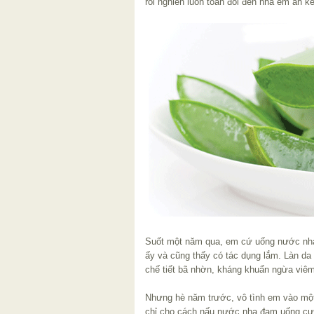
rồi nghiền luôn toàn đòi đến nhà em ăn ké
Suốt một năm qua, em cứ uống nước nha
ấy và cũng thấy có tác dụng lắm. Làn da 
chế tiết bã nhờn, kháng khuẩn ngừa viêm
Nhưng hè năm trước, vô tình em vào mộ
chỉ cho cách nấu nước nha đam uống cực 