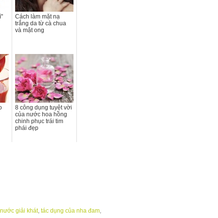
ì"
Cách làm mặt nạ
trắng da từ cà chua
và mật ong
o
8 công dụng tuyệt vời
của nước hoa hồng
chinh phục trái tim
phái đẹp
nước giải khát
,
tác dụng của nha đam
,