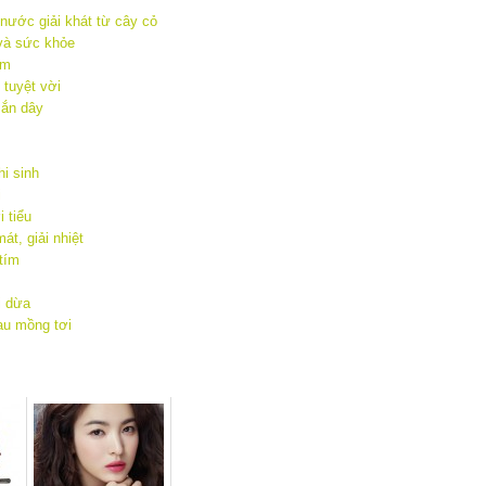
nước giải khát từ cây cỏ
và sức khỏe
am
 tuyệt vời
sắn dây
i sinh
i
i tiểu
t, giải nhiệt
tím
i dừa
au mồng tơi