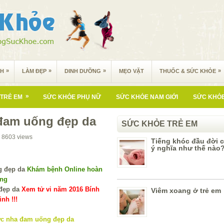
»
»
»
»
NH
LÀM ĐẸP
DINH DƯỠNG
MẸO VẶT
THUỐC & SỨC KHỎE
»
TRẺ EM
SỨC KHỎE PHỤ NỮ
SỨC KHỎE NAM GIỚI
SỨC KHỎE
đam uống đẹp da
SỨC KHỎE TRẺ EM
8603
views
Tiếng khóc đầu đời 
ý nghĩa như thế nào
Khám bệnh Online hoàn
ùng
Xem tử vi năm 2016 Bính
Viêm xoang ở trẻ em
nh !!!