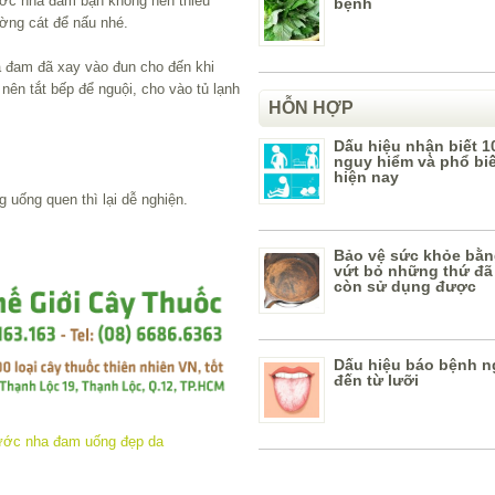
ớc nha đam bạn không nên thiếu
bệnh
ờng cát để nấu nhé.
a đam đã xay vào đun cho đến khi
nên tắt bếp để nguội, cho vào tủ lạnh
HỖN HỢP
Dấu hiệu nhận biết 1
nguy hiểm và phổ bi
hiện nay
uống quen thì lại dễ nghiện.
Bảo vệ sức khỏe bằn
vứt bỏ những thứ đã
còn sử dụng được
Dấu hiệu báo bệnh n
đến từ lưỡi