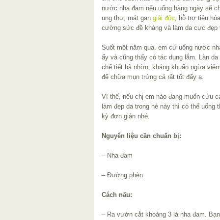
nước nha đam nếu uống hàng ngày sẽ c
ung thư, mát gan
giải độc
, hỗ trợ tiêu hó
cường sức đề kháng và làm da cực đẹp 
Suốt một năm qua, em cứ uống nước nha
ấy và cũng thấy có tác dụng lắm. Làn da 
chế tiết bã nhờn, kháng khuẩn ngừa viêm 
để chữa mụn trứng cá rất tốt đấy ạ.
Vì thế, nếu chị em nào đang muốn cứu cá
làm đẹp da trong hè này thì có thể uốn
kỳ đơn giản nhé.
Nguyên liệu cần chuẩn bị:
– Nha đam
– Đường phèn
Cách nấu:
– Ra vườn cắt khoảng 3 lá nha đam. Bạn