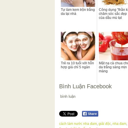
Tự làm kem trộn trắng
Công dụng "thần k
da tại nhà
chăm sóc sắc đẹp
của dầu mù tạt
Trẻ ra 10 tuổi với hỗn
Mặt nạ cà chua ch
hợp giá chỉ 5 ngàn
da trắng sáng mịn
màng
Bình Luận Facebook
bình luận
cách làm nước nha đam
,
giải độc
,
nha đam
,