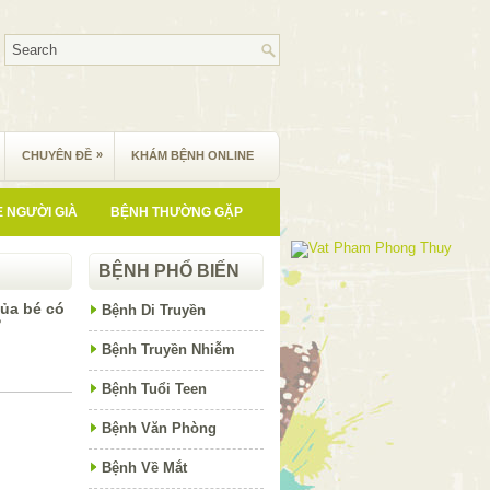
»
CHUYÊN ĐỀ
KHÁM BỆNH ONLINE
 NGƯỜI GIÀ
BỆNH THƯỜNG GẶP
BỆNH PHỔ BIẾN
của bé có
Bệnh Di Truyền
?
Bệnh Truyền Nhiễm
Bệnh Tuổi Teen
Bệnh Văn Phòng
Bệnh Về Mắt