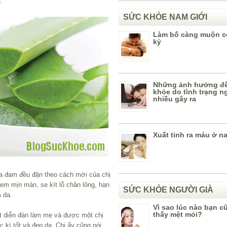
.
SỨC KHỎE NAM GIỚI
Làm bố càng muộn c
kỷ
Những ảnh hưởng đ
khỏe do tình trạng n
nhiều gây ra
Xuất tinh ra máu ở n
 đam đều đặn theo cách mới của chị
em mịn màn, se kít lỗ chân lông, hạn
SỨC KHỎE NGƯỜI GIÀ
 da.
Vì sao lúc nào bạn 
thấy mệt mỏi?
t diễn đàn làm mẹ và được một chị
kì tốt và đẹp da. Chị ấy cũng nói,