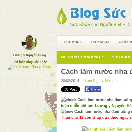
SỨC KHỎE
TIN Y KHOA
GIỚI TÍ
»
MẸ TRÒN CON VUÔNG
SỨC KHỎE 
Cách làm nước nha 
28/02/2014
Làm Đẹp
No comments
toàn miễn phí bởi Lương y Nguyễn H
Thân cho 12 con Giáp dựa theo ngày si