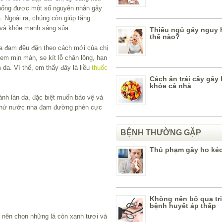
hống được một số nguyên nhân gây
a. Ngoài ra, chúng còn giúp tăng
và khỏe mạnh sáng sủa.
Thiếu ngủ gây nguy 
thế nào?
 đam đều đặn theo cách mới của chị
em mịn màn, se kít lỗ chân lông, hạn
da. Vì thế, em thấy đây là liều
thuốc
Cách ăn trái cây gây 
khỏe cả nhà
nh làn da, đặc biệt muốn bảo vệ và
g thứ nước nha đam đường phèn cực
BỆNH THƯỜNG GẶP
Thủ phạm gây ho kéo
Không nên bỏ qua tr
bệnh huyết áp thấp
 nên chọn những lá còn xanh tươi và