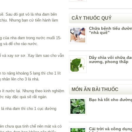
sẽ. Sau đó gọt vỏ lá nha đam bên
CÂY THUỐC QUÝ
 chịu. Nhưng bạn cứ tiến hành làm
Chữa bệnh tiểu đườn
“nhà quê”
ắng của nha đam trong nước muối 15-
ng và để cho ráo nước.
tố và xay sơ sơ. Xay làm sao cho vẫn
Dây chìa vôi chữa đ
xương, phong thấp
 to nặng khoảng 5 lạng thì cho 1 lít
nhân lên cho 3 lá nhá.
MÓN ĂN BÀI THUỐC
 ít nước lại. Nhưng theo kinh nghiệm
ớc này đặc quá sẽ rất ngán.
Bạc hà tốt cho đường
1 lá nha đam thì cho 1 cục đường
èn chưa qua tinh chế nên mát và có
Cải trời và công dụn