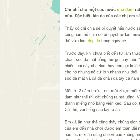
Chi phí cho một cốc nước
nha đam
rất
nữa. Đặc biệt, làn da của các chị em sẽ
Thấy có chị chia sẻ bí quyết nấu nước s
cũng ham hố chia sẻ bí quyết tự làm nướ
thể vừa làm
đẹp da
trong ngày hè.
Trước đây, khi chưa biết đến tự làm thứ
chăm sóc da mặt bằng thứ gel này thôi. 
nhiều loại cây nha đam hay còn gọi là lô
cho nó nhưng nó cứ lớn nhanh như thổi
sóc da mặt và cả da chân da tay cả năm
Mãi tới 2 năm trước, em mới được một 
đam như thế thì cắt chúng ra mà uống. 
thành miếng nhỏ bằng viên kẹo. Sau đó, 
Cứ thế, vài tiếng sau lấy ra ăn.
Em đã ăn như thế cũng thấy chúng giòn 
của em đến nhà chơi được em toàn đãi
nào lúc mới ăn cũng chê vì bảo không ăn