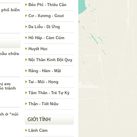
Béo Phì - Thiếu Cân
t phổ biến
Cơ - Xương - Gout
Da Liễu - Dị Ứng
Hô Hấp - Cảm Cúm
Huyết Học
 bầu chữa
Nội Thần Kinh Đột Quỵ
Răng - Hàm - Mặt
Tai - Mũi - Họng
hị em
c tránh
Tâm Thần - Trẻ Tự Kỷ
Thận - Tiết Niệu
nh ở “núi
GIỚI TÍNH
Lãnh Cảm