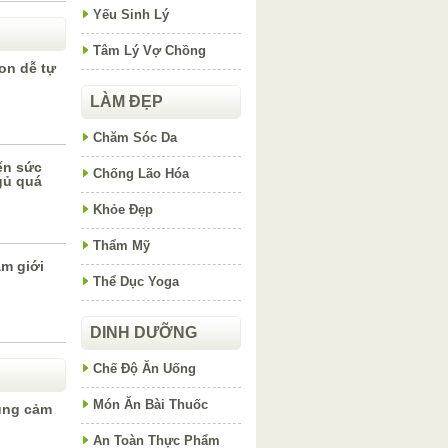
Yếu Sinh Lý
Tâm Lý Vợ Chồng
on dễ tự
LÀM ĐẸP
Chăm Sóc Da
ến sức
Chống Lão Hóa
gủ quá
Khỏe Đẹp
Thẩm Mỹ
am giới
Thể Dục Yoga
DINH DƯỠNG
Chế Độ Ăn Uống
Món Ăn Bài Thuốc
cũng cảm
An Toàn Thực Phẩm