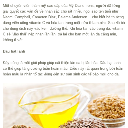
Một chuyên viên thẩm mỹ cao cấp của Mỹ Diane Irons, người đã từng
giải quyết các vấn đề về nhan sắc cho rất nhiều ngôi sao tên tuổi như
Naomi Campbell, Cameron Diaz, Palema Anderson… cho biết bà thường
dùng viên uống vitamin C và hòa tan trong một nửa thìa nước. Sau đó bà
cho dung dịch này vào kem dưỡng thể. Khi hòa tan vào trong da, vitamin
C sẽ “đào thải” nếp nhăn lần lần, trả lại cho bạn một làn da căng mịn,
không tì vết.
Dầu hạt lanh
Đây cũng là một giải pháp giúp cải thiện làn da bị lão hóa. Dầu hạt lanh
có thể giúp tăng cường tuần hoàn máu. Điều này rất quan trọng bởi tuần
hoàn máu là nhân tố tác động đến sự sản sinh các tế bào mới cho da.