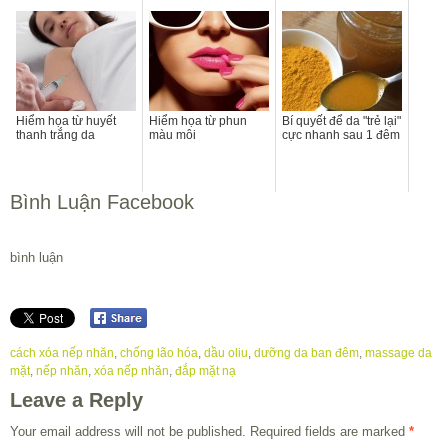
Hiểm họa từ huyết
Hiểm họa từ phun
Bí quyết để da "trẻ lại"
thanh trắng da
màu môi
cực nhanh sau 1 đêm
Bình Luận Facebook
bình luận
cách xóa nếp nhăn
,
chống lão hóa
,
dầu oliu
,
dưỡng da ban đêm
,
massage da
mặt
,
nếp nhăn
,
xóa nếp nhăn
,
đắp mặt nạ
Leave a Reply
Your email address will not be published.
Required fields are marked
*