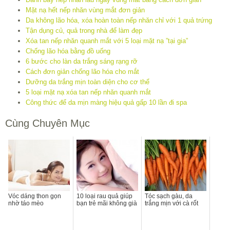
Mặt nạ hết nếp nhăn vùng mắt đơn giản
Da không lão hóa, xóa hoàn toàn nếp nhăn chỉ với 1 quả trứng
Tận dụng củ, quả trong nhà để làm đẹp
Xóa tan nếp nhăn quanh mắt với 5 loại mặt nạ ”tại gia”
Chống lão hóa bằng đồ uống
6 bước cho làn da trắng sáng rạng rỡ
Cách đơn giản chống lão hóa cho mắt
Dưỡng da trắng mịn toàn diện cho cơ thể
5 loại mặt nạ xóa tan nếp nhăn quanh mắt
Công thức để da mịn màng hiệu quả gấp 10 lần đi spa
Cùng Chuyên Mục
Vóc dáng thon gọn
10 loại rau quả giúp
Tóc sạch gàu, da
nhờ táo mèo
bạn trẻ mãi không già
trắng mịn với cà rốt