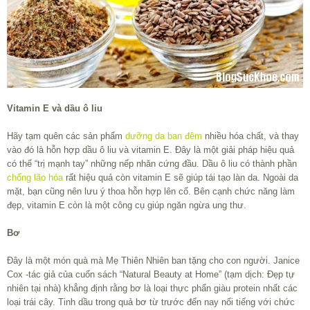
Vitamin E và dầu ô liu
Hãy tạm quên các sản phẩm
dưỡng da ban đêm
nhiều hóa chất, và thay
vào đó là hỗn hợp dầu ô liu và vitamin E. Đây là một giải pháp hiệu quả
có thể “trị mạnh tay” những nếp nhăn cứng đầu. Dầu ô liu có thành phần
chống lão hóa
rất hiệu quả còn vitamin E sẽ giúp tái tạo làn da. Ngoài da
mặt, bạn cũng nên lưu ý thoa hỗn hợp lên cổ. Bên cạnh chức năng làm
đẹp, vitamin E còn là một công cụ giúp ngăn ngừa ung thư.
Bơ
Đây là một món quà mà Mẹ Thiên Nhiên ban tặng cho con người. Janice
Cox -tác giả của cuốn sách “Natural Beauty at Home” (tạm dịch: Đẹp tự
nhiên tại nhà) khẳng định rằng bơ là loại thực phẩn giàu protein nhất các
loại trái cây. Tinh dầu trong quả bơ từ trước đến nay nổi tiếng với chức