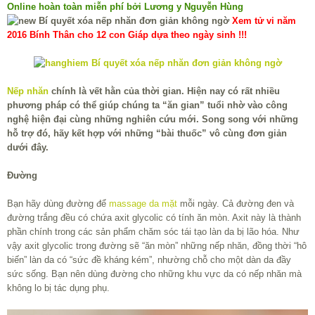
Online hoàn toàn miễn phí bởi Lương y Nguyễn Hùng
Xem tử vi năm
2016 Bính Thân cho 12 con Giáp dựa theo ngày sinh !!!
Nếp nhăn
chính là vết hằn của thời gian. Hiện nay có rất nhiều
phương pháp có thể giúp chúng ta “ăn gian” tuổi nhờ vào công
nghệ hiện đại cùng những nghiên cứu mới. Song song với những
hỗ trợ đó, hãy kết hợp với những “bài thuốc” vô cùng đơn giản
dưới đây.
Đường
Bạn hãy dùng đường để
massage da mặt
mỗi ngày. Cả đường đen và
đường trắng đều có chứa axit glycolic có tính ăn mòn. Axit này là thành
phần chính trong các sản phẩm chăm sóc tái tạo làn da bị lão hóa. Như
vậy axit glycolic trong đường sẽ “ăn mòn” những nếp nhăn, đồng thời “hô
biến” làn da có “sức đề kháng kém”, nhường chỗ cho một dàn da đầy
sức sống. Bạn nên dùng đường cho những khu vực da có nếp nhăn mà
không lo bị tác dụng phụ.