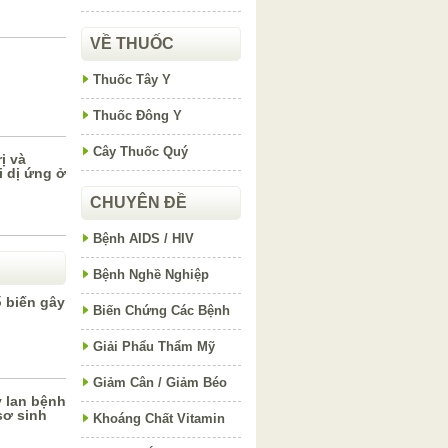
VỀ THUỐC
Thuốc Tây Y
Thuốc Đông Y
Cây Thuốc Quý
ị và
 dị ứng ở
CHUYÊN ĐỀ
Bệnh AIDS / HIV
Bệnh Nghề Nghiệp
 biến gây
Biến Chứng Các Bệnh
Giải Phẩu Thẩm Mỹ
Giảm Cân / Giảm Béo
y lan bệnh
sơ sinh
Khoáng Chất Vitamin