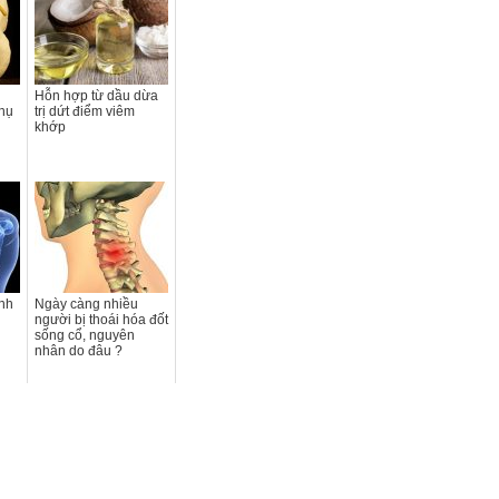
Hỗn hợp từ dầu dừa
hụ
trị dứt điểm viêm
khớp
nh
Ngày càng nhiều
người bị thoái hóa đốt
sống cổ, nguyên
nhân do đâu ?