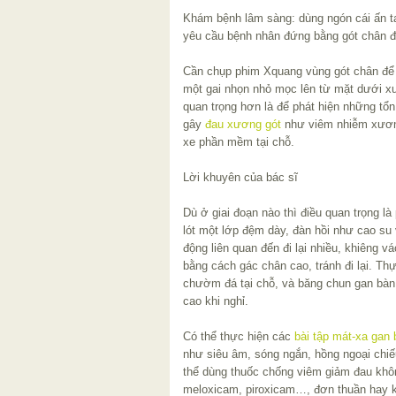
Khám bệnh lâm sàng: dùng ngón cái ấn tạ
yêu cầu bệnh nhân đứng bằng gót chân đa
Cần chụp phim Xquang vùng gót chân để p
một gai nhọn nhỏ mọc lên từ mặt dưới x
quan trọng hơn là để phát hiện những t
gây
đau xương gót
như viêm nhiễm xươn
xe phần mềm tại chỗ.
Lời khuyên của bác sĩ
Dù ở giai đoạn nào thì điều quan trọng là
lót một lớp đệm dày, đàn hồi như cao su
động liên quan đến đi lại nhiều, khiêng v
bằng cách gác chân cao, tránh đi lại. Th
chườm đá tại chỗ, và băng chun gan bàn 
cao khi nghỉ.
Có thể thực hiện các
bài tập mát-xa gan
như siêu âm, sóng ngắn, hồng ngoại chiế
thể dùng thuốc chống viêm giảm đau không
meloxicam, piroxicam…, đơn thuần hay 