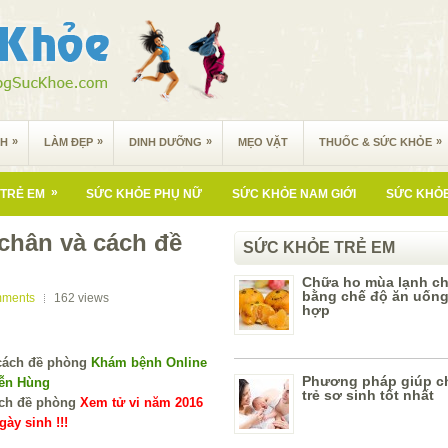
»
»
»
»
NH
LÀM ĐẸP
DINH DƯỠNG
MẸO VẶT
THUỐC & SỨC KHỎE
»
TRẺ EM
SỨC KHỎE PHỤ NỮ
SỨC KHỎE NAM GIỚI
SỨC KHỎE
chân và cách đề
SỨC KHỎE TRẺ EM
Chữa ho mùa lạnh c
bằng chế độ ăn uống
mments
162
views
hợp
Khám bệnh Online
Phương pháp giúp c
yễn Hùng
trẻ sơ sinh tốt nhất
Xem tử vi năm 2016
ày sinh !!!