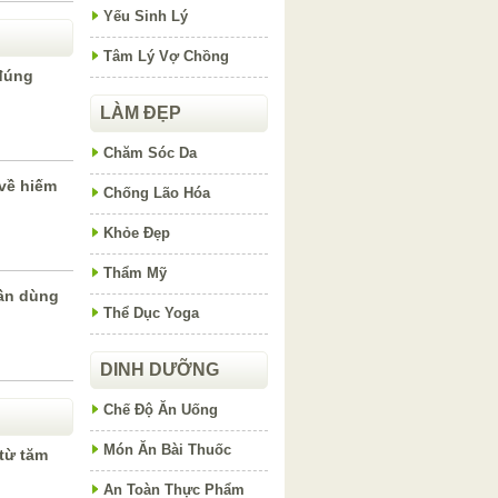
Yếu Sinh Lý
Tâm Lý Vợ Chồng
đúng
LÀM ĐẸP
Chăm Sóc Da
về hiếm
Chống Lão Hóa
Khỏe Đẹp
Thẩm Mỹ
ần dùng
Thể Dục Yoga
DINH DƯỠNG
Chế Độ Ăn Uống
Món Ăn Bài Thuốc
từ tăm
An Toàn Thực Phẩm