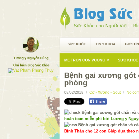
SỨC KHỎE
TIN Y KHOA
GIỚI TÍ
»
MẸ TRÒN CON VUÔNG
SỨC KHỎE 
Bệnh gai xương gót 
phòng
08/02/2018
Cơ - Xương - Gout
No co
hoàn toàn miễn phí bởi Lương y Ngu
Bính Thân cho 12 con Giáp dựa theo ng