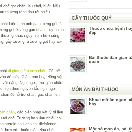
i chỗ gót chân đau chói, buốt. Nếu
u thường tăng đau rất nhiều.
CÂY THUỐC QUÝ
hát hiện hình ảnh gai xương gót là
Thuốc chữa bệnh ha
ương gót ở vùng gan chân. Tuy nhiên
đẹp
ổn thương khác nguy hiểm hơn cũng
g, gẫy xương, u xương gót hay áp-
Bài thuốc dân gian t
quân
 phải
đi giày mềm vừa chân
. Có thể
 vào đế giầy. Giảm các hoạt động vận
ác vật nặng. Nghỉ ngơi, thư giãn chân
ực hiện theo nguyên tắc nghỉ ngơi,
MÓN ĂN BÀI THUỐC
chân để hỗ trợ chân, gác chân lên
Khoai mỡ ăn ngon, 
hay
 bàn chân
, các biện pháp vật lý trị liệu
u tại chỗ. Trường hợp đau nhiều có
 steroid như aspirin, diclofenac,
Một số món ăn, bài t
kết hợp với thuốc giảm đau nhóm