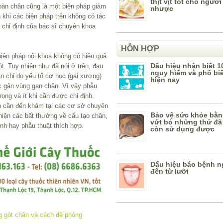
thịt vịt tốt cho người
 bàn chân cũng là một biện pháp giảm
nhược
h khi các biện pháp trên không có tác
ó chỉ định của bác sĩ chuyên khoa
HỖN HỢP
iện pháp nội khoa không có hiệu quả
Dấu hiệu nhận biết 1
ót. Tuy nhiên như đã nói ở trên, đau
nguy hiểm và phổ bi
n chỉ do yếu tố cơ học (gai xương)
hiện nay
c gân vùng gan chân. Vì vậy phẫu
rọng và ít khi cần được chỉ định.
 cần đến khám tại các cơ sở chuyên
Bảo vệ sức khỏe bằn
iện các bất thường về cấu tạo chân,
vứt bỏ những thứ đã
nh hay phẫu thuật thích hợp.
còn sử dụng được
Dấu hiệu báo bệnh n
đến từ lưỡi