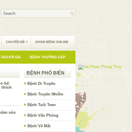
»
CHUYÊN ĐỀ
KHÁM BỆNH ONLINE
 NGƯỜI GIÀ
BỆNH THƯỜNG GẶP
BỆNH PHỔ BIẾN
ho bé
Bệnh Di Truyền
 thích
Bệnh Truyền Nhiễm
Bệnh Tuổi Teen
hăm sóc
Bệnh Văn Phòng
Bệnh Về Mắt