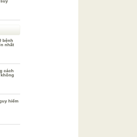
 suy
0 bệnh
ến nhất
g cách
 không
guy hiểm