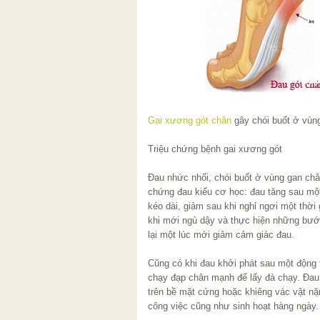
Gai xương gót chân
gây chói buốt ở vùn
Triệu chứng bệnh gai xương gót
Đau nhức nhối, chói buốt ở vùng gan chân
chứng đau kiểu cơ học: đau tăng sau mộ
kéo dài, giảm sau khi nghỉ ngơi một thời
khi mới ngủ dậy và thực hiện những bước đ
lại một lúc mới giảm cảm giác đau.
Cũng có khi đau khởi phát sau một động 
chạy đạp chân mạnh để lấy đà chạy. Đau c
trên bề mặt cứng hoặc khiêng vác vật nặ
công việc cũng như sinh hoạt hàng ngày.