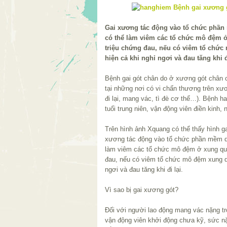
Gai xương tác động vào tổ chức phần 
có thể làm viêm các tổ chức mô đệm 
triệu chứng đau, nếu có viêm tổ chức
hiện cả khi nghỉ ngơi và đau tăng khi đ
Bệnh gai gót chân do ở xương gót chân 
tại những nơi có vi chấn thương trên xươ
đi lại, mang vác, tì đè cơ thể…). Bệnh h
tuổi trung niên, vận động viên điền kinh,
Trên hình ảnh Xquang có thể thấy hình 
xương tác động vào tổ chức phần mềm dư
làm viêm các tổ chức mô đệm ở xung qu
đau, nếu có viêm tổ chức mô đệm xung qu
ngơi và đau tăng khi đi lại.
Vì sao bị gai xương gót?
Đối với người lao động mang vác nặng tr
vận động viên khởi động chưa kỹ, sức n