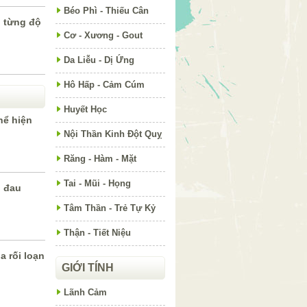
Béo Phì - Thiếu Cân
 từng độ
Cơ - Xương - Gout
Da Liễu - Dị Ứng
Hô Hấp - Cảm Cúm
Huyết Học
hể hiện
Nội Thần Kinh Đột Quỵ
Răng - Hàm - Mặt
Tai - Mũi - Họng
ị đau
Tâm Thần - Trẻ Tự Kỷ
Thận - Tiết Niệu
a rối loạn
GIỚI TÍNH
Lãnh Cảm