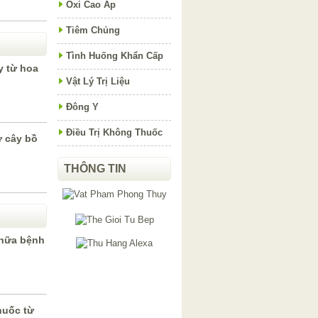
Oxi Cao Áp
Tiêm Chủng
Tình Huống Khẩn Cấp
y từ hoa
Vật Lý Trị Liệu
Đông Y
Điều Trị Không Thuốc
ừ cây bồ
THÔNG TIN
chữa bệnh
huốc từ