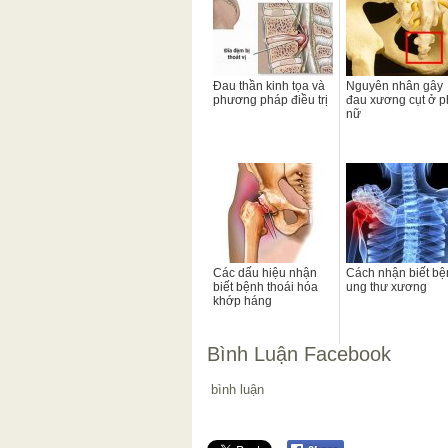
Đau thần kinh tọa và
Nguyên nhân gây
phương pháp điều trị
đau xương cụt ở p
nữ
Các dấu hiệu nhận
Cách nhận biết bệ
biết bệnh thoái hóa
ung thư xương
khớp háng
Bình Luận Facebook
bình luận