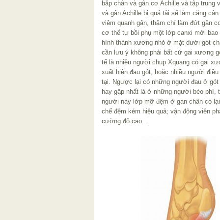
bắp chân và gân cơ Achille và tập trung
và gân Achille bị quá tải sẽ làm căng c
viêm quanh gân, thậm chí làm đứt gân c
cơ thể tự bồi phụ một lớp canxi mới bao
hình thành xương nhỏ ở mặt dưới gót châ
cần lưu ý không phải bất cứ gai xương g
tế là nhiều người chụp Xquang có gai xư
xuất hiện đau gót; hoặc nhiều người điều
tại. Ngược lại có những người đau ở gó
hay gặp nhất là ở những người béo phì, tu
người này lớp mỡ đệm ở gan chân co lại, 
chế đệm kém hiệu quả; vận động viên phải
cường độ cao…