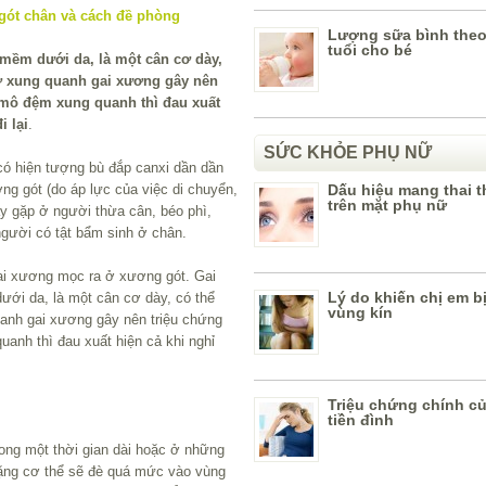
Lượng sữa bình theo
tuổi cho bé
mềm dưới da, là một cân cơ dày,
ở xung quanh gai xương gây nên
 mô đệm xung quanh thì đau xuất
i lại
.
SỨC KHỎE PHỤ NỮ
có hiện tượng bù đắp canxi dần dần
ng gót (do áp lực của việc di chuyển,
Dấu hiệu mang thai t
trên mặt phụ nữ
ay gặp ở người thừa cân, béo phì,
 người có tật bẩm sinh ở chân.
gai xương mọc ra ở xương gót. Gai
Lý do khiến chị em b
ới da, là một cân cơ dày, có thể
vùng kín
anh gai xương gây nên triệu chứng
anh thì đau xuất hiện cả khi nghỉ
Triệu chứng chính củ
tiền đình
ong một thời gian dài hoặc ở những
ặng cơ thể sẽ đè quá mức vào vùng