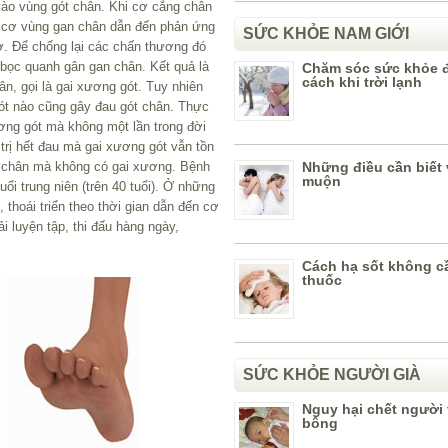
 vào vùng gót chân. Khi cơ cẳng chân
ân cơ vùng gan chân dẫn đến phản ứng
SỨC KHỎE NAM GIỚI
ơ. Để chống lại các chấn thương đó
 bọc quanh gân gan chân. Kết quả là
Chăm sóc sức khỏe 
cách khi trời lạnh
n, gọi là gai xương gót. Tuy nhiên
ót nào cũng gây đau gót chân. Thực
ơng gót mà không một lần trong đời
 trị hết đau mà gai xương gót vẫn tồn
t chân mà không có gai xương. Bệnh
Những điều cần biết 
muộn
ổi trung niên (trên 40 tuổi). Ở những
thoái triển theo thời gian dẫn đến cơ
 luyện tập, thi đấu hàng ngày,
Cách hạ sốt không c
thuốc
SỨC KHỎE NGƯỜI GIÀ
Nguy hại chết người 
bông