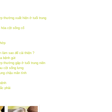
 thường xuất hiện ở tuổi trung
i hóa cột sống cổ
khớp
 làm sao để cải thiện ?
ủa bệnh gút
 thường gặp ở tuổi trung niên
u cột sống lưng
ung chậu mãn tính
 bệnh
mắc phải