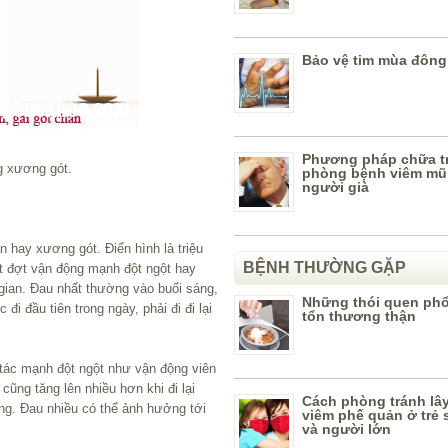
Bảo vệ tim mùa đông
Phương pháp chữa tr
g xương gót.
phòng bệnh viêm mũi
người già
 hay xương gót. Điển hình là triệu
BỆNH THƯỜNG GẶP
t đợt vận động mạnh đột ngột hay
 gian. Đau nhất thường vào buổi sáng,
Những thói quen phổ
i đầu tiên trong ngày, phải đi đi lại
tổn thương thận
tác mạnh đột ngột như vận động viên
ũng tăng lên nhiều hơn khi đi lại
Cách phòng tránh lâ
ng. Đau nhiều có thể ảnh hưởng tới
viêm phế quản ở trẻ 
và người lớn