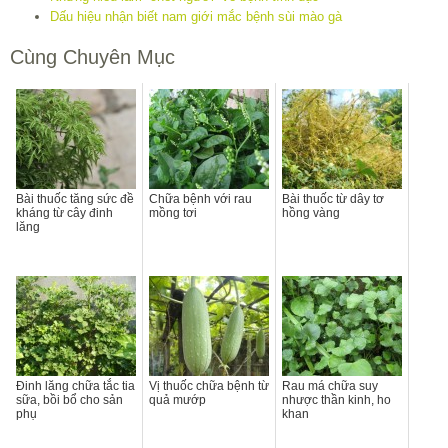
Dấu hiệu nhận biết nam giới mắc bệnh sùi mào gà
Cùng Chuyên Mục
Bài thuốc tăng sức đề
Chữa bệnh với rau
Bài thuốc từ dây tơ
kháng từ cây đinh
mồng tơi
hồng vàng
lăng
Đinh lăng chữa tắc tia
Vị thuốc chữa bệnh từ
Rau má chữa suy
sữa, bồi bổ cho sản
quả mướp
nhược thần kinh, ho
phụ
khan