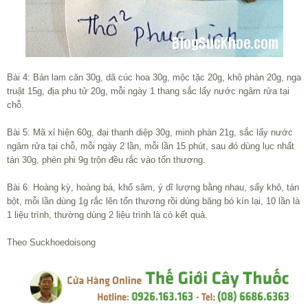
Bài 4: Bản lam căn 30g, dã cúc hoa 30g, mộc tặc 20g, khô phàn 20g, nga
truật 15g, địa phu tử 20g, mỗi ngày 1 thang sắc lấy nước ngâm rửa tại
chỗ.
Bài 5: Mã xỉ hiện 60g, đại thanh diệp 30g, minh phàn 21g, sắc lấy nước
ngâm rửa tại chỗ, mỗi ngày 2 lần, mỗi lần 15 phút, sau đó dùng lục nhất
tán 30g, phèn phi 9g trộn đều rắc vào tổn thương.
Bài 6: Hoàng kỳ, hoàng bá, khổ sâm, ý dĩ lượng bằng nhau, sấy khô, tán
bột, mỗi lần dùng 1g rắc lên tổn thương rồi dùng băng bó kín lại, 10 lần là
1 liệu trình, thường dùng 2 liệu trình là có kết quả.
Theo Suckhoedoisong