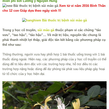
miễn phí bởi Lương y Nguyễn Hùng
Xem tử vi năm 2016 Bính Thân
cho 12 con Giáp dựa theo ngày sinh !!!
Trong y học cổ truyền,
sùi mào gà
thuộc phạm vi các chứng “táo
vưu”, “tao hậu”, “táo hậu”… Về mặt trị liệu, nguyên tắc chung là
phải thanh nhiệt lợi thấp, giải độc tán kết bằng các phương pháp cụ
thể như sau:
Thông thường, người xưa hay phối hợp 1 bài thuốc uống trong với 1 bài
thuốc dùng ngoài. Hiện nay, các phương pháp của y học cổ truyền có thể
dùng để trị liệu đơn độc với các trường hợp nhẹ, hỗ trợ điều trị các
trường hợp nặng hoặc dùng để dự phòng tái phát sau liệu pháp gây hoại
tử tổ chức của y học hiện đại.