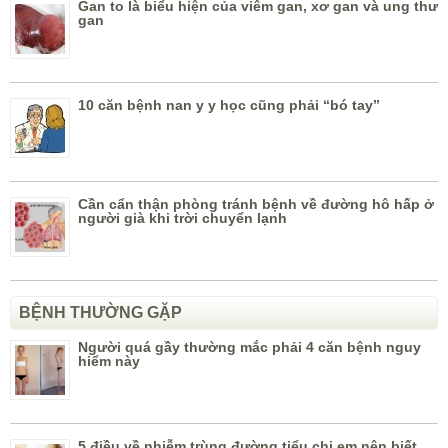
Gan to là biểu hiện của viêm gan, xơ gan và ung thư
gan
10 căn bệnh nan y y học cũng phải “bó tay”
Cần cẩn thận phòng tránh bệnh về đường hô hấp ở
người già khi trời chuyển lạnh
BỆNH THƯỜNG GẶP
Người quá gầy thường mắc phải 4 căn bệnh nguy
hiểm này
5 điều về nhiễm trùng đường tiểu chị em nên biết