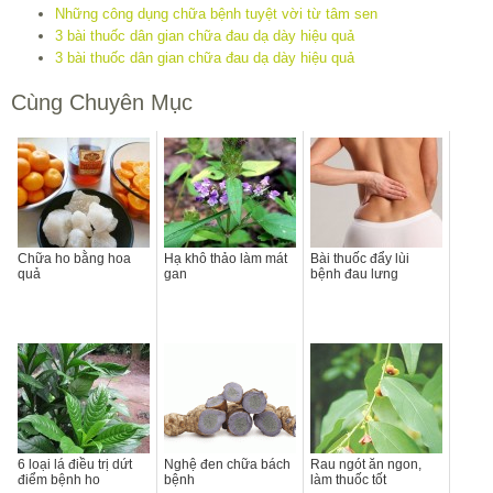
Những công dụng chữa bệnh tuyệt vời từ tâm sen
3 bài thuốc dân gian chữa đau dạ dày hiệu quả
3 bài thuốc dân gian chữa đau dạ dày hiệu quả
Cùng Chuyên Mục
Chữa ho bằng hoa
Hạ khô thảo làm mát
Bài thuốc đẩy lùi
quả
gan
bệnh đau lưng
6 loại lá điều trị dứt
Nghệ đen chữa bách
Rau ngót ăn ngon,
điểm bệnh ho
bệnh
làm thuốc tốt