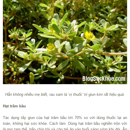
Hẳn không nhiều mẹ biết, rau sam là ‘vị thuốc’ trị giun kim rất hiệu quả.
Hạt trâm bầu
Tác dụng tẩy giun của hạt trâm bầu tới 70% so với dùng thuốc lại an
toàn, không hại sức khỏe. Cách làm: Dùng hạt trâm bầu nghiền trộn với
lá mơ tam thể, hấp chín tới và cho trẻ ăn vào buổi sáng sớm khi đói. Ăn