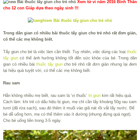
Xem tử vi năm 2016 Bính Thân
cho 12 con Giáp dựa theo ngày sinh !!!
Trong dân gian có nhiều bài thuốc tẩy giun cho trẻ nhỏ rất đơn giản,
có thể các mẹ không biết.
Tẩy giun cho bé là việc làm cần thiết. Tuy nhiên, việc dùng các loại
thuốc
tẩy giun
có thể ảnh hưởng không tốt đến sức khỏe của bé. Trong dân
gian có nhiều bài
thuốc tẩy giun
cho trẻ nhỏ rất đơn giản nhưng lại đem
lại hiệu quả tuyệt vời, có thể các mẹ không biết.
Rau sam
Hẳn không nhiều mẹ biết, rau sam là ‘vị thuốc’
trị giun
kim rất hiệu quả.
Cách làm: khi trẻ có dấu hiệu bị giun, mẹ chỉ cần lấy khoảng 50g rau sam
tươi (đã rửa sạch), sau đó thêm ít muối vào giã nát rồi vắt lấy nước. Để
bé dễ uống hơn, mẹ có thể thêm vào ít đường (nhưng đừng quá ngọt).
Cho bé uống liền trong 3-5 ngày.