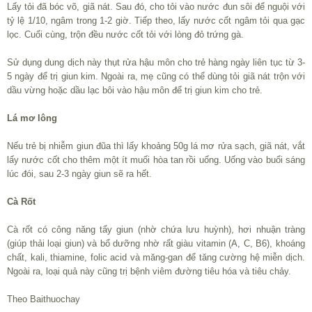
Lấy tỏi đã bóc võ, giã nát. Sau đó, cho tỏi vào nước đun sôi để nguội với
tỷ lệ 1/10, ngâm trong 1-2 giờ. Tiếp theo, lấy nước cốt ngâm tỏi qua gạc
lọc. Cuối cùng, trộn đều nước cốt tỏi với lòng đỏ trứng gà.
Sử dụng dung dịch này thụt rửa hậu môn cho trẻ hàng ngày liên tục từ 3-
5 ngày để trị giun kim. Ngoài ra, mẹ cũng có thể dùng tỏi giã nát trộn với
dầu vừng hoặc dầu lạc bôi vào hậu môn để trị giun kim cho trẻ.
Lá mơ lông
Nếu trẻ bị nhiễm giun đũa thì lấy khoảng 50g lá mơ rửa sạch, giã nát, vắt
lấy nước cốt cho thêm một ít muối hòa tan rồi uống. Uống vào buổi sáng
lúc đói, sau 2-3 ngày giun sẽ ra hết.
Cà Rốt
Cà rốt có công năng tẩy giun (nhờ chứa lưu huỳnh), hơi nhuận tràng
(giúp thải loại giun) và bổ dưỡng nhờ rất giàu vitamin (A, C, B6), khoáng
chất, kali, thiamine, folic acid và măng-gan để tăng cường hệ miễn dịch.
Ngoài ra, loại quả này cũng trị bệnh viêm đường tiêu hóa và tiêu chảy.
Theo Baithuochay