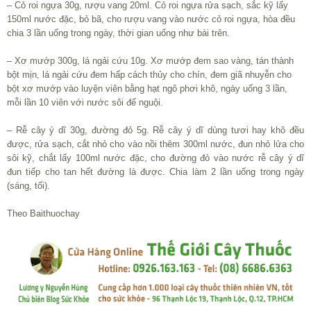
– Cỏ roi ngựa 30g, rượu vang 20ml. Cỏ roi ngựa rửa sạch, sắc kỹ lấy
150ml nước đặc, bỏ bã, cho rượu vang vào nước cỏ roi ngựa, hòa đều
chia 3 lần uống trong ngày, thời gian uống như bài trên.
– Xơ mướp 300g, lá ngải cứu 10g. Xơ mướp đem sao vàng, tán thành
bột mịn, lá ngải cứu đem hấp cách thủy cho chín, đem giã nhuyễn cho
bột xơ mướp vào luyện viên bằng hạt ngô phơi khô, ngày uống 3 lần,
mỗi lần 10 viên với nước sôi để nguội.
– Rễ cây ý dĩ 30g, đường đỏ 5g. Rễ cây ý dĩ dùng tươi hay khô đều
được, rửa sạch, cắt nhỏ cho vào nồi thêm 300ml nước, đun nhỏ lửa cho
sôi kỹ, chắt lấy 100ml nước đặc, cho đường đỏ vào nước rễ cây ý dĩ
đun tiếp cho tan hết đường là được. Chia làm 2 lần uống trong ngày
(sáng, tối).
Theo Baithuochay