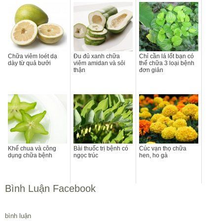
Chữa viêm loét dạ
Đu đủ xanh chữa
Chỉ cần lá lốt bạn có
dày từ quả bưởi
viêm amidan và sỏi
thể chữa 3 loại bệnh
thận
đơn giản
Khế chua và công
Bài thuốc trị bệnh có
Cúc vạn thọ chữa
dụng chữa bệnh
ngọc trúc
hen, ho gà
Bình Luận Facebook
bình luận