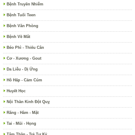
Bệnh Truyền Nhiễm
Bệnh Tuổi Teen
Bệnh Văn Phòng
Bệnh Về Mắt
Béo Phì - Thiếu Cân
Cơ - Xương - Gout
Da Liễu - Dị Ứng
Hô Hấp - Cảm Cúm
Huyết Học
Nội Thần Kinh Đột Quỵ
Răng - Hàm - Mặt
Tai - Mũi - Họng
Tâm Thần - Trẻ Tự Kỷ