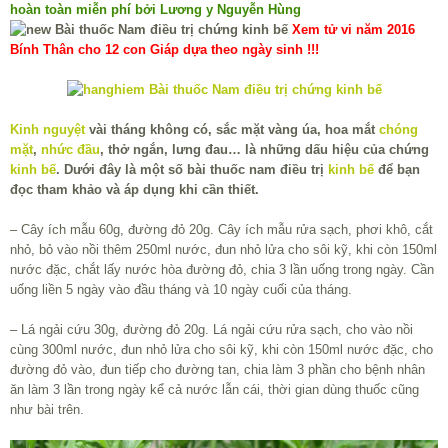
hoàn toàn miễn phí bởi Lương y Nguyễn Hùng
Xem tử vi năm 2016
Bính Thân cho 12 con Giáp dựa theo ngày sinh !!!
Kinh nguyệt
vài tháng không có, sắc mặt vàng úa, hoa mắt
chóng
mặt
,
nhức đầu
, thở ngắn, lưng đau… là những dấu hiệu của chứng
kinh bế
. Dưới đây là một số bài thuốc nam điều trị
kinh bế
để bạn
đọc tham khảo và áp dụng khi cần thiết.
– Cây ích mẫu 60g, đường đỏ 20g. Cây ích mẫu rửa sạch, phơi khô, cắt
nhỏ, bỏ vào nồi thêm 250ml nước, đun nhỏ lửa cho sôi kỹ, khi còn 150ml
nước đặc, chắt lấy nước hòa đường đỏ, chia 3 lần uống trong ngày. Cần
uống liền 5 ngày vào đầu tháng và 10 ngày cuối của tháng.
– Lá ngải cứu 30g, đường đỏ 20g. Lá ngải cứu rửa sạch, cho vào nồi
cùng 300ml nước, đun nhỏ lửa cho sôi kỹ, khi còn 150ml nước đặc, cho
đường đỏ vào, đun tiếp cho đường tan, chia làm 3 phần cho bệnh nhân
ăn làm 3 lần trong ngày kể cả nước lẫn cái, thời gian dùng thuốc cũng
như bài trên.