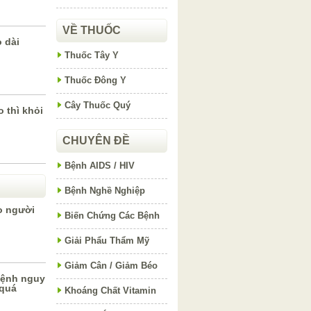
VỀ THUỐC
 dài
Thuốc Tây Y
Thuốc Đông Y
Cây Thuốc Quý
o thì khỏi
CHUYÊN ĐỀ
Bệnh AIDS / HIV
Bệnh Nghề Nghiệp
o người
Biến Chứng Các Bệnh
Giải Phẩu Thẩm Mỹ
Giảm Cân / Giảm Béo
bệnh nguy
 quá
Khoáng Chất Vitamin