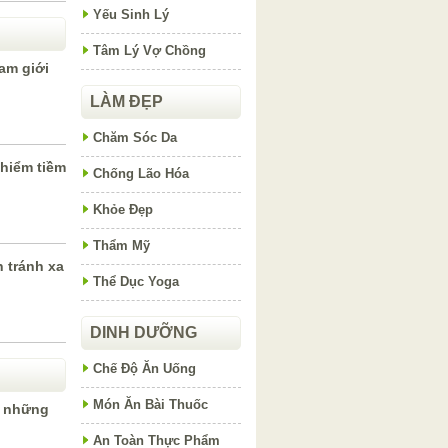
Yếu Sinh Lý
Tâm Lý Vợ Chồng
am giới
LÀM ĐẸP
Chăm Sóc Da
hiểm tiềm
Chống Lão Hóa
Khỏe Đẹp
Thẩm Mỹ
 tránh xa
Thể Dục Yoga
DINH DƯỠNG
Chế Độ Ăn Uống
Món Ăn Bài Thuốc
à những
An Toàn Thực Phẩm