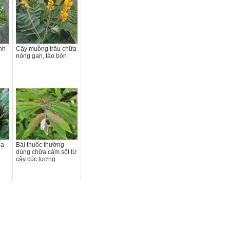
nh
Cây muồng trâu chữa
nóng gan, táo bón
đa
Bài thuốc thường
dùng chữa cảm sốt từ
cây cúc lương