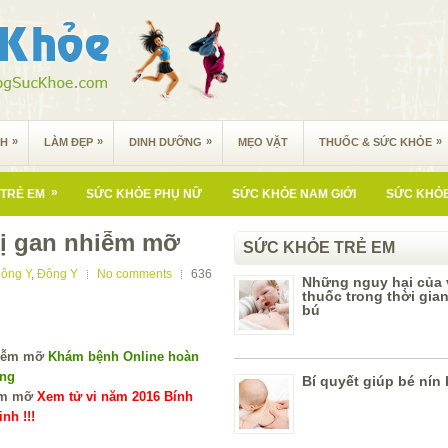
»
»
»
»
NH
LÀM ĐẸP
DINH DƯỠNG
MẸO VẶT
THUỐC & SỨC KHỎE
»
TRẺ EM
SỨC KHỎE PHỤ NỮ
SỨC KHỎE NAM GIỚI
SỨC KHỎE
rị gan nhiễm mỡ
SỨC KHỎE TRẺ EM
ông Y
,
Đông Y
No comments
636
Những nguy hại của 
thuốc trong thời gia
bú
Khám bệnh Online hoàn
ùng
Bí quyết giúp bé nín
Xem tử vi năm 2016 Bính
nh !!!