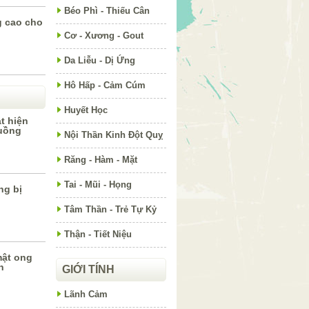
Béo Phì - Thiếu Cân
g cao cho
Cơ - Xương - Gout
Da Liễu - Dị Ứng
Hô Hấp - Cảm Cúm
Huyết Học
t hiện
uồng
Nội Thần Kinh Đột Quỵ
Răng - Hàm - Mặt
Tai - Mũi - Họng
ng bị
Tâm Thần - Trẻ Tự Kỷ
Thận - Tiết Niệu
ật ong
n
GIỚI TÍNH
Lãnh Cảm