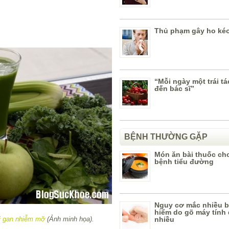
Thủ phạm gây ho kéo
“Mỗi ngày một trái tá
đến bác sĩ”
BỆNH THƯỜNG GẶP
Món ăn bài thuốc ch
bệnh tiểu đường
Nguy cơ mắc nhiều 
hiểm do gõ máy tính
rị gan nhiễm mỡ
(Ảnh minh họa).
nhiều