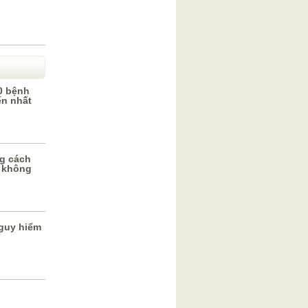
0 bệnh
ến nhất
g cách
 không
guy hiểm