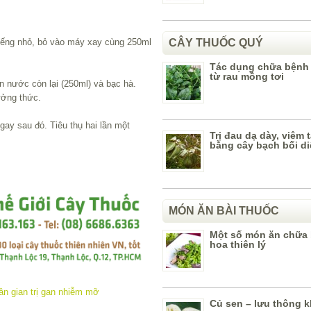
miếng nhỏ, bỏ vào máy xay cùng 250ml
CÂY THUỐC QUÝ
Tác dụng chữa bệnh
từ rau mồng tơi
 nước còn lại (250ml) và bạc hà.
ưởng thức.
ay sau đó. Tiêu thụ hai lần một
Trị đau dạ dày, viêm t
bằng cây bạch bối d
MÓN ĂN BÀI THUỐC
Một số món ăn chữa 
hoa thiên lý
Củ sen – lưu thông k