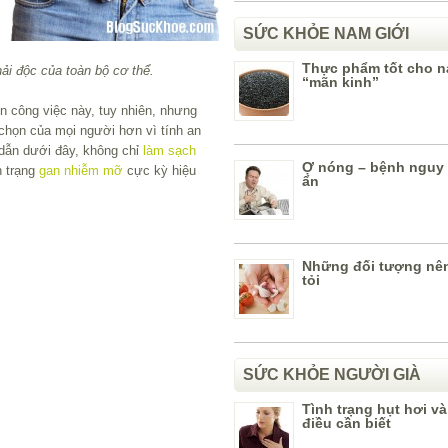
SỨC KHỎE NAM GIỚI
Thực phẩm tốt cho n
ải độc của toàn bộ cơ thể.
“mãn kinh”
n công việc này, tuy nhiên, nhưng
 chọn của mọi người hơn vì tính an
 dẫn dưới đây, không chỉ
làm sạch
Ợ nóng – bệnh nguy 
h trạng
gan nhiễm mỡ
cực kỳ hiệu
ẩn
Những đối tượng nên
tỏi
SỨC KHỎE NGƯỜI GIÀ
Tình trạng hụt hơi v
điều cần biết