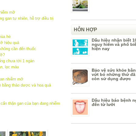
nhiễm mỡ
 gan tự nhiên, hỗ trợ điều trị
HỖN HỢP
mùa hè
Dấu hiệu nhận biết 1
mỡ hiệu quả
nguy hiểm và phổ bi
hiện nay
 không cần đến thuốc
mỡ?
ống chưa tới 1 ngàn
an, lọc máu
Bảo vệ sức khỏe bằn
vứt bỏ những thứ đã
còn sử dụng được
gan nhiễm mỡ
n bằng thảo dược và hoa quả
Dấu hiệu báo bệnh n
 cẩn thận gan của bạn đang nhiễm
đến từ lưỡi