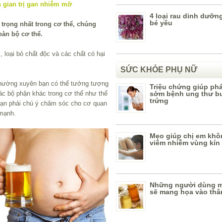
4 loại rau dinh dưỡn
bé yêu
trọng nhất trong cơ thể, chúng
oàn bộ cơ thể.
 loại bỏ chất độc và các chất có hại
SỨC KHỎE PHỤ NỮ
 thường xuyên bạn có thể tưởng tượng
Triệu chứng giúp phá
ác bộ phận khác trong cơ thể như thế
sớm bệnh ung thư b
trứng
o bạn phải chú ý chăm sóc cho cơ quan
mạnh.
Mẹo giúp chị em khô
viêm nhiễm vùng kín
Những người dùng m
sẽ mang họa vào thâ