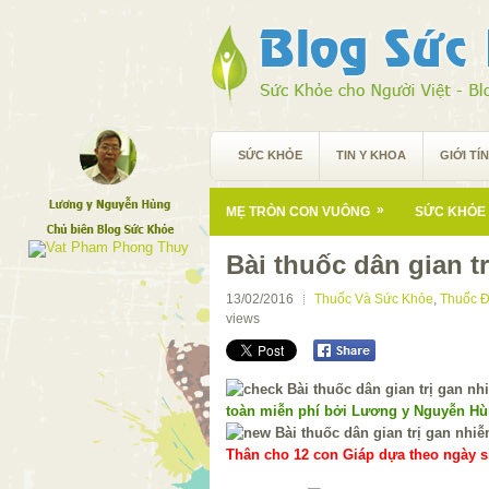
SỨC KHỎE
TIN Y KHOA
GIỚI TÍ
»
MẸ TRÒN CON VUÔNG
SỨC KHỎE 
Bài thuốc dân gian t
13/02/2016
Thuốc Và Sức Khỏe
,
Thuốc Đ
views
toàn miễn phí bởi Lương y Nguyễn H
Thân cho 12 con Giáp dựa theo ngày si