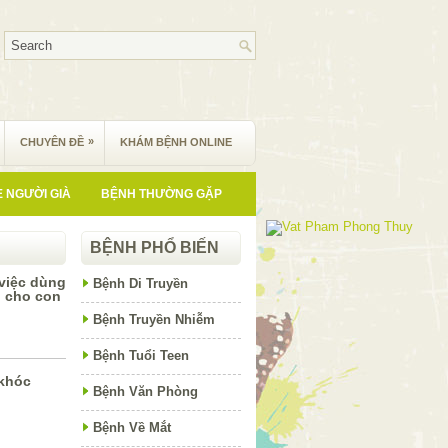
»
CHUYÊN ĐỀ
KHÁM BỆNH ONLINE
 NGƯỜI GIÀ
BỆNH THƯỜNG GẶP
BỆNH PHỔ BIẾN
việc dùng
Bệnh Di Truyền
n cho con
Bệnh Truyền Nhiễm
Bệnh Tuổi Teen
 khóc
Bệnh Văn Phòng
Bệnh Về Mắt