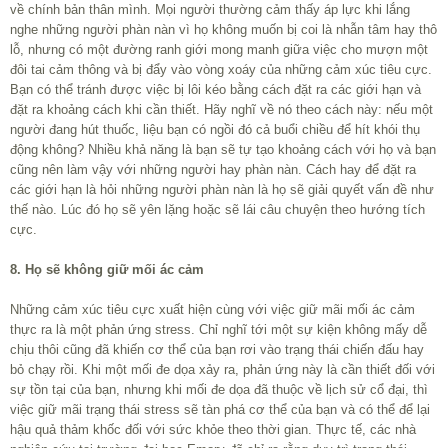
về chính bản thân mình. Mọi người thường cảm thấy áp lực khi lắng
nghe những người phàn nàn vì họ không muốn bị coi là nhẫn tâm hay thô
lỗ, nhưng có một đường ranh giới mong manh giữa việc cho mượn một
đôi tai cảm thông và bị đẩy vào vòng xoáy của những cảm xúc tiêu cực.
Bạn có thể tránh được việc bị lôi kéo bằng cách đặt ra các giới hạn và
đặt ra khoảng cách khi cần thiết. Hãy nghĩ về nó theo cách này: nếu một
người đang hút thuốc, liệu bạn có ngồi đó cả buổi chiều để hít khói thụ
động không? Nhiều khả năng là bạn sẽ tự tạo khoảng cách với họ và bạn
cũng nên làm vậy với những người hay phàn nàn. Cách hay để đặt ra
các giới hạn là hỏi những người phàn nàn là họ sẽ giải quyết vấn đề như
thế nào. Lúc đó họ sẽ yên lặng hoặc sẽ lái câu chuyện theo hướng tích
cực.
8. Họ sẽ không giữ mối ác cảm
Những cảm xúc tiêu cực xuất hiện cùng với việc giữ mãi mối ác cảm
thực ra là một phản ứng stress. Chỉ nghĩ tới một sự kiện không mấy dễ
chịu thôi cũng đã khiến cơ thể của bạn rơi vào trạng thái chiến đấu hay
bỏ chạy rồi. Khi một mối đe dọa xảy ra, phản ứng này là cần thiết đối với
sự tồn tại của bạn, nhưng khi mối đe dọa đã thuộc về lịch sử cổ đại, thì
việc giữ mãi trạng thái stress sẽ tàn phá cơ thể của bạn và có thể để lại
hậu quả thảm khốc đối với sức khỏe theo thời gian. Thực tế, các nhà