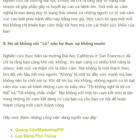
nghiên cứu tại trường đại học Emory đã chỉ ra rằng duy trì trạng thái
stress sẽ góp phần gây ra huyết áp cao và bệnh tim. Giữ mối ác cảm
nghĩa là bạn đang duy trì trạng thái stress và những người có trí tuệ cảm
xúc cao biết phải tránh điều này bằng mọi giá. Học cách bỏ qua một mối
thù không chỉ khiến bạn cảm thấy tốt hơn mà còn cải thiện sức khỏe của
bạn.
9. Họ sẽ không nói “có” nếu họ thực sự không muốn
Nghiên cứu thực hiện tại trường Đại học California ở San Francisco đã
chỉ ra rằng bạn càng khó nói ‘không’, thì bạn càng có nhiều khả năng bị
stress, kiệt sức và thậm chí là trầm cảm. Nói không là một thách thức
lớn đối với hầu hết mọi người. “Không” là một từ đầy sức mạnh mà bạn
không nên từ chối nói ra. Khi đã tới lúc nói không, những người có trí tuệ
cảm xúc cao sẽ tránh những cụm từ kiểu như “Tôi không nghĩ là tôi có
thể” và “Tôi không chắc chắn”. Nói không với một lời cam kết mới là tôn
trọng những lời cam kết đang có của bạn và cho bạn cơ hội để hoàn
thành chúng một cách thành công.
Hãy xem thêm những công việc đang tuyển sau đây:
Quảng Cáo/Marketing/PR
Lao Động Phổ Thông