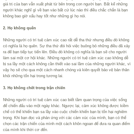
giá trị của bạn vẫn xuất phát từ bên trong con người bạn. Bất kể những
người khác nghĩ gì về bạn vào bất cứ lúc nào thì điều chắc chắn là bạn
không bao giờ xấu hay tốt như những gì họ nói.
2. Họ không quên
Những người có trí tuệ cảm xúc cao rất dễ tha thứ nhưng điều đó không
có nghĩa là họ quên. Sự tha thứ đòi hỏi việc buông bỏ những điều đã xảy
ra để bạn tiếp tục tiến lên. Điều đó không có nghĩa là bạn sẽ cho người
làm sai một cơ hội khác. Những người có trí tuệ cảm xúc cao không dễ
bị sa lầy một cách không cần thiết vào sai lầm của những người khác, vì
vậy họ sẽ cho qua một cách nhanh chóng và kiên quyết bảo vệ bản thân
khỏi những tổn hại trong tương lai.
3. Họ không chết trong trận chiến
Những người có trí tuệ cảm xúc cao biết tầm quan trọng của việc sống
để chiến đấu vào một ngày khác. Ngược lại, cảm xúc không được kiềm
chế có thể khiến bạn sa lầy vào cuộc chiến khiến bạn bị tổn hại nghiêm
trọng. Khi bạn đọc và phản ứng với các cảm xúc của mình, bạn có thể
chọn các trận chiến của mình một cách khôn ngoan để đưa ra quan điểm
của mình khi thời cơ đến.