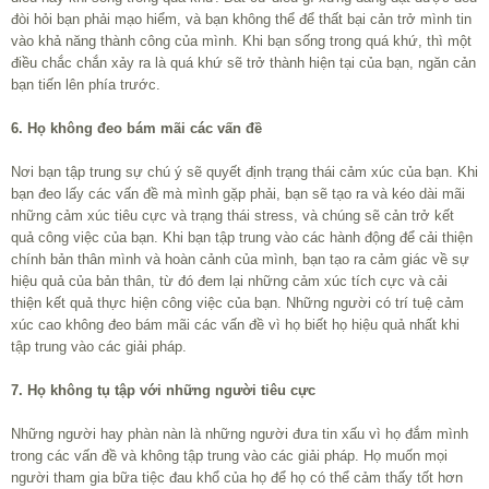
đòi hỏi bạn phải mạo hiểm, và bạn không thể để thất bại cản trở mình tin
vào khả năng thành công của mình. Khi bạn sống trong quá khứ, thì một
điều chắc chắn xảy ra là quá khứ sẽ trở thành hiện tại của bạn, ngăn cản
bạn tiến lên phía trước.
6. Họ không đeo bám mãi các vấn đề
Nơi bạn tập trung sự chú ý sẽ quyết định trạng thái cảm xúc của bạn. Khi
bạn đeo lấy các vấn đề mà mình gặp phải, bạn sẽ tạo ra và kéo dài mãi
những cảm xúc tiêu cực và trạng thái stress, và chúng sẽ cản trở kết
quả công việc của bạn. Khi bạn tập trung vào các hành động để cải thiện
chính bản thân mình và hoàn cảnh của mình, bạn tạo ra cảm giác về sự
hiệu quả của bản thân, từ đó đem lại những cảm xúc tích cực và cải
thiện kết quả thực hiện công việc của bạn. Những người có trí tuệ cảm
xúc cao không đeo bám mãi các vấn đề vì họ biết họ hiệu quả nhất khi
tập trung vào các giải pháp.
7. Họ không tụ tập với những người tiêu cực
Những người hay phàn nàn là những người đưa tin xấu vì họ đắm mình
trong các vấn đề và không tập trung vào các giải pháp. Họ muốn mọi
người tham gia bữa tiệc đau khổ của họ để họ có thể cảm thấy tốt hơn