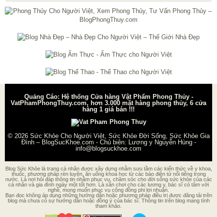
Quảng Cáo: Hệ thống Cửa hàng Vật Phẩm Phong Thủy -
VatPhamPhongThuy.com, hơn 3.000 mặt hàng phong thủy, 6 cửa
hàng 1 giá bán !!!
© 2026
Sức Khỏe Cho Người Việt, Sức Khỏe Đời Sống, Sức Khỏe Gia
Đình – BlogSucKhoe.com
- Chủ biên:
Lương y Nguyễn Hùng
-
info@blogsuckhoe.com
Blog Sức Khỏe là trang cá nhân được xây dựng nhằm sưu tầm các kiến thức về y khoa,
thuốc, phương pháp rèn luyện, ăn uống khoa học từ các báo điện tử nổi tiếng trong
nước. Là nơi hỏi đáp thông tin nhằm phục vụ, chăm sóc cho đời sống sức khỏe của các
cá nhân và gia đình ngày một tốt hơn. Là sân chơi cho các lương y, bác sĩ có tâm với
nghề, mong muốn phục vụ cộng đồng phi lợi nhuận.
Bạn đọc không áp dụng những hướng dẫn hoặc phương pháp điều trị được đăng tải trên
blog mà chưa có sự hướng dẫn hoặc đồng ý của bác sĩ. Thông tin trên blog mang tính
tham khảo.