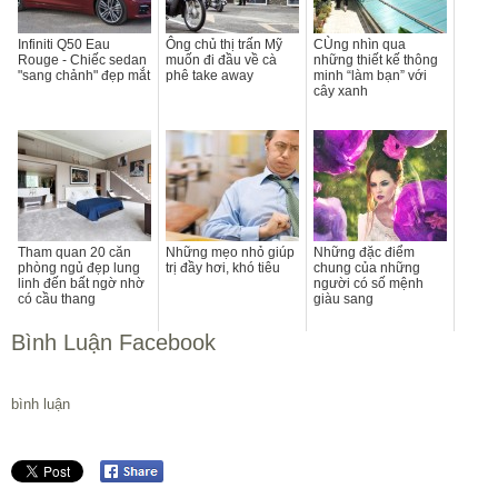
Infiniti Q50 Eau
Ông chủ thị trấn Mỹ
CÙng nhìn qua
Rouge - Chiếc sedan
muốn đi đầu về cà
những thiết kế thông
"sang chảnh" đẹp mắt
phê take away
minh “làm bạn” với
cây xanh
Tham quan 20 căn
Những mẹo nhỏ giúp
Những đặc điểm
phòng ngủ đẹp lung
trị đầy hơi, khó tiêu
chung của những
linh đến bất ngờ nhờ
người có số mệnh
có cầu thang
giàu sang
Bình Luận Facebook
bình luận