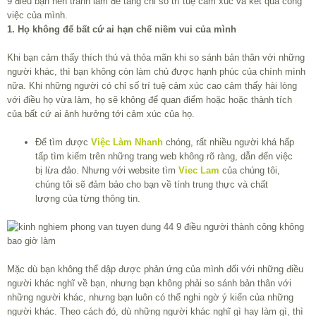
9 điều bạn nên tránh làm để tăng chỉ số trí tuệ cảm xúc và kết quả công
việc của mình.
1. Họ không để bất cứ ai hạn chế niềm vui của mình
Khi bạn cảm thấy thích thú và thỏa mãn khi so sánh bản thân với những
người khác, thì bạn không còn làm chủ được hạnh phúc của chính mình
nữa. Khi những người có chỉ số trí tuệ cảm xúc cao cảm thấy hài lòng
với điều họ vừa làm, họ sẽ không để quan điểm hoặc hoặc thành tích
của bất cứ ai ảnh hưởng tới cảm xúc của họ.
Để tìm được
Việc Làm Nhanh
chóng, rất nhiều người khá hấp
tấp tìm kiếm trên những trang web không rõ ràng, dẫn đến việc
bị lừa đảo. Nhưng với website tìm
Viec Lam
của chúng tôi,
chúng tôi sẽ đảm bảo cho bạn về tính trung thực và chất
lượng của từng thông tin.
Mặc dù bạn không thể dập được phản ứng của mình đối với những điều
người khác nghĩ về bạn, nhưng bạn không phải so sánh bản thân với
những người khác, nhưng bạn luôn có thể nghi ngờ ý kiến của những
người khác. Theo cách đó, dù những người khác nghĩ gì hay làm gì, thì