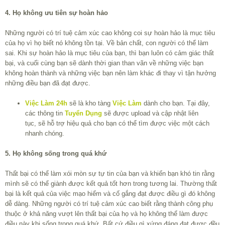
4. Họ không ưu tiên sự hoàn hảo
Những người có trí tuệ cảm xúc cao không coi sự hoàn hảo là mục tiêu
của họ vì họ biết nó không tồn tại. Về bản chất, con người có thể làm
sai. Khi sự hoàn hảo là mục tiêu của bạn, thì bạn luôn có cảm giác thất
bại, và cuối cùng bạn sẽ dành thời gian than vãn về những việc bạn
không hoàn thành và những việc bạn nên làm khác đi thay vì tận hưởng
những điều bạn đã đạt được.
Việc Làm 24h
sẽ là kho tàng
Việc Làm
dành cho bạn. Tại đây,
các thông tin
Tuyển Dụng
sẽ được upload và cập nhật liên
tục, sẽ hỗ trợ hiệu quả cho bạn có thể tìm được việc một cách
nhanh chóng.
5. Họ không sống trong quá khứ
Thất bại có thể làm xói mòn sự tự tin của bạn và khiến bạn khó tin rằng
mình sẽ có thể giành được kết quả tốt hơn trong tương lai. Thường thất
bại là kết quả của việc mạo hiểm và cố gắng đạt được điều gì đó không
dễ dàng. Những người có trí tuệ cảm xúc cao biết rằng thành công phụ
thuộc ở khả năng vượt lên thất bại của họ và họ không thể làm được
điều này khi sống trong quá khứ. Bất cứ điều gì xứng đáng đạt được đều