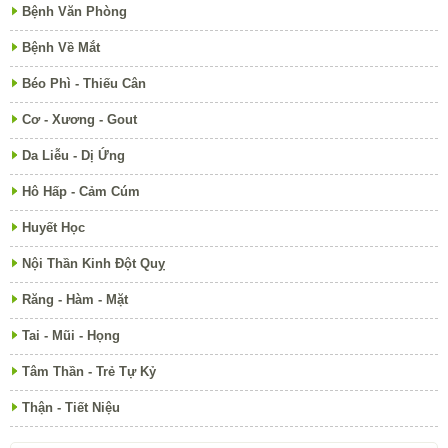
Bệnh Văn Phòng
Bệnh Về Mắt
Béo Phì - Thiếu Cân
Cơ - Xương - Gout
Da Liễu - Dị Ứng
Hô Hấp - Cảm Cúm
Huyết Học
Nội Thần Kinh Đột Quỵ
Răng - Hàm - Mặt
Tai - Mũi - Họng
Tâm Thần - Trẻ Tự Kỷ
Thận - Tiết Niệu