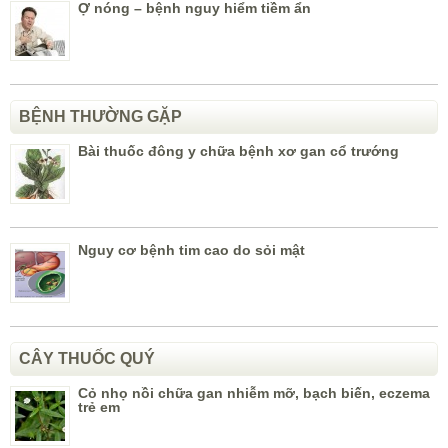
Ợ nóng – bệnh nguy hiểm tiềm ẩn
BỆNH THƯỜNG GẶP
Bài thuốc đông y chữa bệnh xơ gan cổ trướng
Nguy cơ bệnh tim cao do sỏi mật
CÂY THUỐC QUÝ
Cỏ nhọ nồi chữa gan nhiễm mỡ, bạch biến, eczema
trẻ em