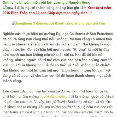
Online hoàn toàn miễn phí bởi Lương y Nguyễn Hùng
Xem tử vi năm
2016 Bính Thân cho 12 con Giáp dựa theo ngày sinh !!!
Nghiên cứu thực hiện tại trường Đại học California ở San Francisco
đã chỉ ra rằng bạn càng khó nói ‘không’, thì bạn càng có nhiều khả
năng bị stress, kiệt sức và thậm chí là trầm cảm. Nói không là một
thách thức lớn đối với hầu hết mọi người. “Không” là một từ đầy
sức mạnh mà bạn không nên từ chối nói ra. Khi đã tới lúc nói
không, những người có trí tuệ cảm xúc cao sẽ tránh những cụm từ
kiểu như “Tôi không nghĩ là tôi có thể” và “Tôi không chắc chắn”.
Nói không với một lời cam kết mới là tôn trọng những lời cam kết
đang có của bạn và cho bạn cơ hội để hoàn thành chúng một cách
thành công.
TalentSmart đã thực hiện bài kiểm tra đối với hơn một triệu người và
phát hiện ra rằng những
người thành công
nhất là những người có chỉ số
trí tuệ cảm xúc cao. Vì vậy, tác giả Travis Bradberry đã xem lại số liệu
để khám phá ra những điều mà những người có trí tuệ cảm xúc cao cẩn
thận tránh làm để duy trì sự bình tĩnh, hài lòng và kiềm chế. Dưới đây là