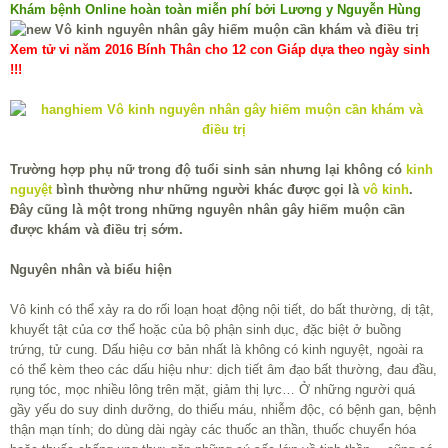
Khám bệnh Online hoàn toàn miễn phí bởi Lương y Nguyễn Hùng
Xem tử vi năm 2016 Bính Thân cho 12 con Giáp dựa theo ngày sinh
!!!
Trường hợp phụ nữ trong độ tuổi sinh sản nhưng lại không có
kinh
nguyệt
bình thường như những người khác được gọi là
vô kinh
.
Đây cũng là một trong những nguyên nhân gây hiếm muộn cần
được khám và điều trị sớm.
Nguyên nhân và biểu hiện
Vô kinh có thể xảy ra do rối loạn hoạt động nội tiết, do bất thường, dị tật,
khuyết tật của cơ thể hoặc của bộ phận sinh dục, đặc biệt ở buồng
trứng, tử cung. Dấu hiệu cơ bản nhất là không có kinh nguyệt, ngoài ra
có thể kèm theo các dấu hiệu như: dịch tiết âm đạo bất thường, đau đầu,
rụng tóc, mọc nhiều lông trên mặt, giảm thị lực… Ở những người quá
gầy yếu do suy dinh dưỡng, do thiếu máu, nhiễm độc, có bệnh gan, bệnh
thận mạn tính; do dùng dài ngày các thuốc an thần, thuốc chuyển hóa