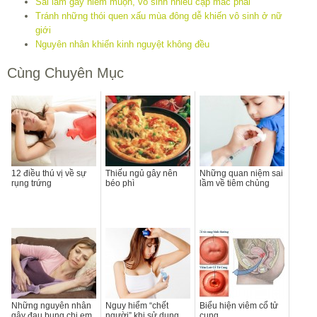
Sai lầm gây hiếm muộn, vô sinh nhiều cặp mắc phải
Tránh những thói quen xấu mùa đông dễ khiến vô sinh ở nữ
giới
Nguyên nhân khiến kinh nguyệt không đều
Cùng Chuyên Mục
12 điều thú vị về sự
Thiếu ngủ gây nên
Những quan niệm sai
rụng trứng
béo phì
lầm về tiêm chủng
Những nguyên nhân
Nguy hiểm “chết
Biểu hiện viêm cổ tử
gây đau bụng chị em
người” khi sử dụng
cung