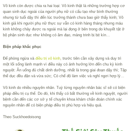
Vô kinh còn được chia ra hai loại: Vô kinh thật là những trường hợp cơ
quan sinh dục ngoài của người phụ nữ có cấu tạo như bình thường
nhưng từ tuổi dậy thì đến lúc trưởng thành chưa bao giờ thấy kinh; Vô
kinh giả khi người phụ nữ thực sự vẫn có kinh hàng tháng nhưng máu
kinh không chảy được ra ngoài mà lại đọng ở bên trong do khuyết tật ở
bộ phận sinh dục như không có âm đạo, màng trinh bị bịt kín…
Biện pháp khắc phục
Để phòng ngừa và
điều trị vô kinh
, trước tiên cần xây dựng và duy trì
một lối sống lành mạnh vì điều này có ảnh hưởng lớn đến chu kỳ kinh
nguyệt: Ăn uống đủ chất dinh dưỡng, nhất là trong giai đoạn dậy thì; Tập
thể dục đều đặn và vừa sức; Có chế độ làm việc và nghỉ ngơi hợp lý…
Vô kinh do nhiều nguyên nhân. Tuỳ từng nguyên nhân bác sĩ sẽ có biện
pháp điều trị cụ thể. Do đó, khi thấy có bất thường về kinh nguyệt, người
bệnh cần đến các cơ sở y tế chuyên khoa khám chẩn đoán chính xác
nguyên nhân để có biện pháp điều trị phù hợp và hiệu quả.
Theo Suckhoedoisong