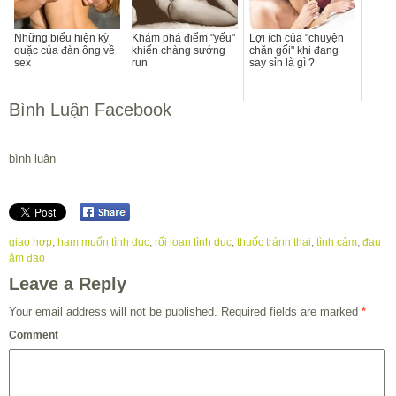
Những biểu hiện kỳ
Khám phá điểm "yếu"
Lợi ích của "chuyện
quặc của đàn ông về
khiến chàng sướng
chăn gối" khi đang
sex
run
say sỉn là gì ?
Bình Luận Facebook
bình luận
giao hợp
,
ham muốn tình dục
,
rối loạn tình dục
,
thuốc tránh thai
,
tình cảm
,
đau
âm đạo
Leave a Reply
Your email address will not be published.
Required fields are marked
*
Comment