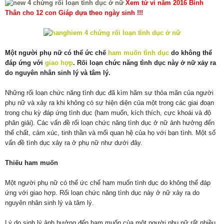
Xem tử vi năm 2016 Bính
Thân cho 12 con Giáp dựa theo ngày sinh !!!
Một người phụ nữ có thể ức chế
ham muốn tình dục
do không thể
đáp ứng với
giao hợp
. Rối loạn chức năng tình dục này ở nữ xảy ra
do nguyên nhân sinh lý và tâm lý.
Những rối loạn chức năng tình dục đã kìm hãm sự thỏa mãn của người
phụ nữ và xảy ra khi không có sự hiện diện của một trong các giai đoạn
trong chu kỳ đáp ứng tình dục (ham muốn, kích thích, cực khoái và độ
phân giải). Các vấn đề rối loạn chức năng tình dục ở nữ ảnh hưởng đến
thể chất, cảm xúc, tinh thần và mối quan hệ của họ với bạn tình. Một số
vấn đề tình dục xảy ra ở phụ nữ như dưới đây.
Thiếu ham muốn
Một người phụ nữ có thể ức chế ham muốn tình dục do không thể đáp
ứng với giao hợp. Rối loạn chức năng tình dục này ở nữ xảy ra do
nguyên nhân sinh lý và tâm lý.
Lý do sinh lý ảnh hưởng đến ham muốn của một người phụ nữ rất nhiều,