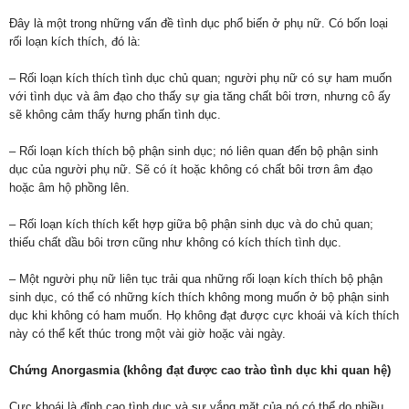
Đây là một trong những vấn đề tình dục phổ biến ở phụ nữ. Có bốn loại
rối loạn kích thích, đó là:
– Rối loạn kích thích tình dục chủ quan; người phụ nữ có sự ham muốn
với tình dục và âm đạo cho thấy sự gia tăng chất bôi trơn, nhưng cô ấy
sẽ không cảm thấy hưng phấn tình dục.
– Rối loạn kích thích bộ phận sinh dục; nó liên quan đến bộ phận sinh
dục của người phụ nữ. Sẽ có ít hoặc không có chất bôi trơn âm đạo
hoặc âm hộ phồng lên.
– Rối loạn kích thích kết hợp giữa bộ phận sinh dục và do chủ quan;
thiếu chất dầu bôi trơn cũng như không có kích thích tình dục.
– Một người phụ nữ liên tục trải qua những rối loạn kích thích bộ phận
sinh dục, có thể có những kích thích không mong muốn ở bộ phận sinh
dục khi không có ham muốn. Họ không đạt được cực khoái và kích thích
này có thể kết thúc trong một vài giờ hoặc vài ngày.
Chứng Anorgasmia (không đạt được cao trào tình dục khi quan hệ)
Cực khoái là đỉnh cao tình dục và sự vắng mặt của nó có thể do nhiều