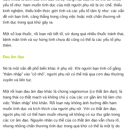
yếu tố như: ham muốn tình dục của một người phụ nữ bị ức chế, thiếu
kinh nghiệm, thiếu kiến thức giới tính và các yếu tố tâm lý như: các vấn
đề với bạn tình, căng thẳng trong công việc hoặc một chấn thương về
tình dục trong quá khứ gây ra.
Một số loại thuốc, rối loạn nội tiết tố, sử dụng quá nhiều thuốc tránh thai,
bệnh mãn tính và sự hứng tình chưa đủ cũng có thể là các yếu tố phụ
thêm.
Đau âm đạo
Nó là một vấn đề phổ biến khác ở phụ nữ. Khi người bạn tình cố gắng
“thâm nhập” vào “cô nhỏ”, người phụ nữ có thể trải qua cơn đau thường
xuyên và liên tục.
Một rối loạn đau âm đạo khác là chứng vaginismus (co thắt âm đạo); là
trạng thái co thắt mạch và không chủ ý của các cơ gần âm hộ làm cho
việc “thâm nhập” khó khăn. Rối loạn này không ảnh hưởng đến ham
muốn tình dục và kích thích của người phụ nữ. Với co thắt âm đạo,
người phụ nữ có thể ham muốn nhưng sẽ không có sự thư giãn trong
các cơ âm đạo. Nguyên nhân cụ thể của co thắt âm đạo vẫn chưa rõ,
nhưng những chấn thương tình dục trong quá khứ có thể là một lý do.