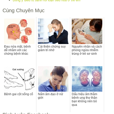
Đông y điều trị bệnh rối loạn tiêu hóa ở trẻ em
Cùng Chuyên Mục
Đau nửa mặt, bệnh
Cải thiện chứng suy
Nguyên nhân và cách
dễ nhầm với các
giảm trí nhớ
phòng ngừa nhiễm
chứng bệnh khác
trùng ở trẻ sơ sinh
Bệnh gai cột sống cổ
Nấm âm đạo ở nữ
Dấu hiệu âm thầm
giới
bệnh ung thư thận
bạn không nên bỏ
qua