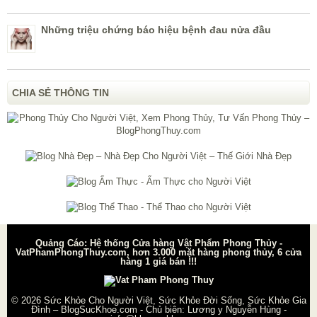
Những triệu chứng báo hiệu bệnh đau nửa đầu
CHIA SẺ THÔNG TIN
Quảng Cáo: Hệ thống Cửa hàng Vật Phẩm Phong Thủy -
VatPhamPhongThuy.com, hơn 3.000 mặt hàng phong thủy, 6 cửa
hàng 1 giá bán !!!
© 2026
Sức Khỏe Cho Người Việt, Sức Khỏe Đời Sống, Sức Khỏe Gia
Đình – BlogSucKhoe.com
- Chủ biên:
Lương y Nguyễn Hùng
-