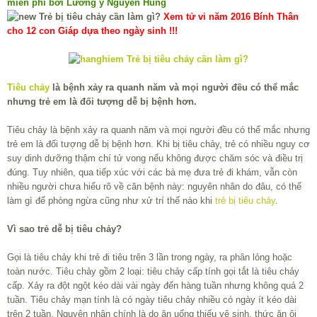
miễn phí bởi Lương y Nguyễn Hùng
Xem tử vi năm 2016 Bính Thân
cho 12 con Giáp dựa theo ngày sinh !!!
Tiêu chảy
là bệnh xảy ra quanh năm và mọi người đều có thể mắc
nhưng trẻ em là đối tượng dễ bị bệnh hơn.
Tiêu chảy là bệnh xảy ra quanh năm và mọi người đều có thể mắc nhưng
trẻ em là đối tượng dễ bị bệnh hơn. Khi bị tiêu chảy, trẻ có nhiều nguy cơ
suy dinh dưỡng thậm chí tử vong nếu không được chăm sóc và điều trị
đúng. Tuy nhiên, qua tiếp xúc với các bà mẹ đưa trẻ đi khám, vẫn còn
nhiều người chưa hiểu rõ về căn bệnh này: nguyên nhân do đâu, có thể
làm gì để phòng ngừa cũng như xử trí thế nào khi
trẻ bị tiêu chảy
.
Vì sao trẻ dễ bị tiêu chảy?
Gọi là tiêu chảy khi trẻ đi tiêu trên 3 lần trong ngày, ra phân lỏng hoặc
toàn nước. Tiêu chảy gồm 2 loại: tiêu chảy cấp tính gọi tắt là tiêu chảy
cấp. Xảy ra đột ngột kéo dài vài ngày đến hàng tuần nhưng không quá 2
tuần. Tiêu chảy mạn tính là có ngày tiêu chảy nhiều có ngày ít kéo dài
trên 2 tuần. Nguyên nhân chính là do ăn uống thiếu vệ sinh, thức ăn ôi