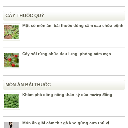
CÂY THUỐC QUÝ
Một số món ăn, bài thuốc dùng sâm cau chữa bệnh
Cây sói rừng chữa đau lưng, phòng cảm mạo
MÓN ĂN BÀI THUỐC
Khám phá công năng thần kỳ của mướp đắng
Món ăn giải cảm thịt gà kho gừng cực thú vị