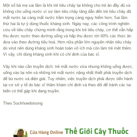
Một số bà mẹ sai lầm là khi trẻ tiêu chảy lại không cho trẻ ăn đầy đủ và
không cho uống nước vì sợ làm tiêu chảy tăng dẫn đến trẻ tiêu chảy đã
mất nước lại càng mất nước trầm trọng càng nguy hiểm hơn; Sai lầm
thứ hai là tự ý dùng thuốc kháng sinh. Ngày nay, các công trình nghiên
cứu về tiêu chảy chứng minh rằng trong khi trẻ tiêu chảy, cơ thể vẫn hấp
thu được nước theo đường uống và hấp thu được tới 60% các thức ăn
đưa vào theo đường tiêu hoá. Hơn nữa phần lớn nguyên nhân tiêu chảy
do virut nên dùng kháng sinh hoàn toàn vô ích mà còn làm trẻ mệt thêm.
Vì vậy, chỉ dùng kháng sinh khi có chỉ định của bác sĩ.
Vậy khi nào cần truyền dịch: trẻ mất nước vừa nhưng không uống được,
uống vào lại nôn và những trẻ mất nước nặng nhất thiết phải truyền dịch
để bù nước và điện giải. Tuy nhiên, việc truyền dịch phải được tiến hành
tại cơ sở y tế do bác sĩ thăm khám chỉ định và theo dõi để tránh các tai
biến có thể gặp khi đang truyền.
Theo Suckhoedoisong