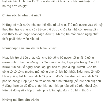
biệt về thần kinh như lừ đừ, có khi vật vã hoặc li bì hôn mê hoặc có
những cơn co giật.
Chăm sóc tại nhà thế nào?
Những trẻ mất nước nhẹ có thể điều trị tại nhà. Trẻ mất nước vừa thì tuỳ
theo tình trạng chung của trẻ có thể được chữa tại nhà có hướng dẫn
của thầy thuốc hoặc nhập viện điều trị. Những trẻ mất nước nặng nhất
thiết phải nhập viện điều trị.
Những việc cần làm khi trẻ bị tiêu chảy:
Ngay khi trẻ bị tiêu chảy cần cho trẻ uống bù nước tốt nhất là uống
oresol (nhớ pha theo đúng chỉ định trên bao bì, 1 gói pha trong đúng 1 lít
nước đun sôi để nguội hoặc loại gói nhỏ thì pha đúng 200ml). Cho trẻ
uống từ từ từng muỗng một uống cho tới khi hết khát. Nếu trong 24 giờ
không uống hết lít dung dịch đã pha thì đổ đi pha khác vì dung dịch đã
pha sẽ hỏng; Tiếp tục cho trẻ ăn và bú bình thường (nếu trẻ còn bú) chú
ý dùng thức ăn dễ tiêu: cháo thịt nạc, thịt gà nấu với cà rốt, khoai tây.
Nếu trẻ dùng sữa hộp thì nên pha loãng gấp đôi mức bình thường
Những sai lầm cần tránh: