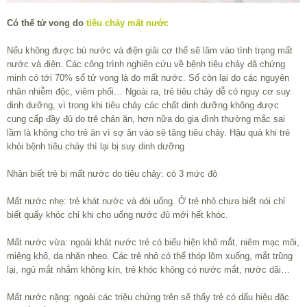
Có thể tử vong do
tiêu chảy mất nước
Nếu không được bù nước và điện giải cơ thể sẽ lâm vào tình trạng mất
nước và điện. Các công trình nghiên cứu về bệnh tiêu chảy đã chứng
minh có tới 70% số tử vong là do mất nước. Số còn lại do các nguyên
nhân nhiễm độc, viêm phổi… Ngoài ra, trẻ tiêu chảy dễ có nguy cơ suy
dinh dưỡng, vì trong khi tiêu chảy các chất dinh dưỡng không được
cung cấp đầy đủ do trẻ chán ăn, hơn nữa do gia đình thường mắc sai
lầm là không cho trẻ ăn vì sợ ăn vào sẽ tăng tiêu chảy. Hậu quả khi trẻ
khỏi bệnh tiêu chảy thì lại bị suy dinh dưỡng
Nhận biết trẻ bị mất nước do tiêu chảy: có 3 mức độ
Mất nước nhẹ: trẻ khát nước và đòi uống. Ở trẻ nhỏ chưa biết nói chỉ
biết quấy khóc chỉ khi cho uống nước đủ mới hết khóc.
Mất nước vừa: ngoài khát nước trẻ có biểu hiện khô mắt, niêm mạc môi,
miệng khô, da nhăn nheo. Các trẻ nhỏ có thể thóp lõm xuống, mắt trũng
lại, ngủ mắt nhắm không kín, trẻ khóc không có nước mắt, nước dãi…
Mất nước nặng: ngoài các triệu chứng trên sẽ thấy trẻ có dấu hiệu đặc