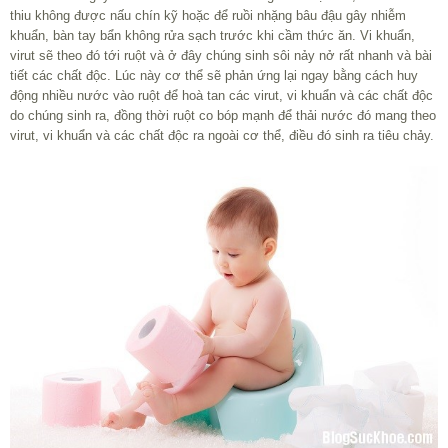
thiu không được nấu chín kỹ hoặc để ruồi nhặng bâu đậu gây nhiễm
khuẩn, bàn tay bẩn không rửa sạch trước khi cầm thức ăn. Vi khuẩn,
virut sẽ theo đó tới ruột và ở đây chúng sinh sôi nảy nở rất nhanh và bài
tiết các chất độc. Lúc này cơ thể sẽ phản ứng lại ngay bằng cách huy
động nhiều nước vào ruột để hoà tan các virut, vi khuẩn và các chất độc
do chúng sinh ra, đồng thời ruột co bóp mạnh để thải nước đó mang theo
virut, vi khuẩn và các chất độc ra ngoài cơ thể, điều đó sinh ra tiêu chảy.