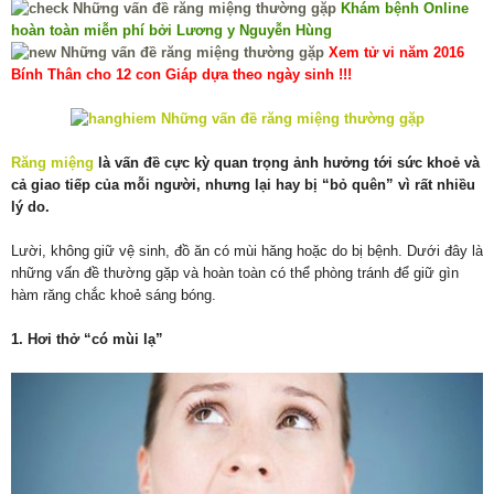
Khám bệnh Online
hoàn toàn miễn phí bởi Lương y Nguyễn Hùng
Xem tử vi năm 2016
Bính Thân cho 12 con Giáp dựa theo ngày sinh !!!
Răng miệng
là vấn đề cực kỳ quan trọng ảnh hưởng tới sức khoẻ và
cả giao tiếp của mỗi người, nhưng lại hay bị “bỏ quên” vì rất nhiều
lý do.
Lười, không giữ vệ sinh, đồ ăn có mùi hăng hoặc do bị bệnh. Dưới đây là
những vấn đề thường gặp và hoàn toàn có thể phòng tránh để giữ gìn
hàm răng chắc khoẻ sáng bóng.
1. Hơi thở “có mùi lạ”