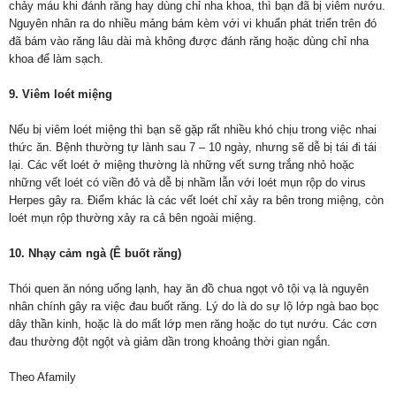
chảy máu khi đánh răng hay dùng chỉ nha khoa, thì bạn đã bị viêm nướu.
Nguyên nhân ra do nhiều mảng bám kèm với vi khuẩn phát triển trên đó
đã bám vào răng lâu dài mà không được đánh răng hoặc dùng chỉ
nha
khoa
để làm sạch.
9. Viêm loét miệng
Nếu bị viêm loét miệng thì bạn sẽ gặp rất nhiều khó chịu trong việc nhai
thức ăn. Bệnh thường tự lành sau 7 – 10 ngày, nhưng sẽ dễ bị tái đi tái
lại. Các vết loét ở miệng thường là những vết sưng trắng nhỏ hoặc
những vết loét có viền đỏ và dễ bị nhầm lẫn với loét mụn rộp do virus
Herpes gây ra. Điểm khác là các vết loét chỉ xảy ra bên trong miệng, còn
loét mụn rộp thường xảy ra cả bên ngoài miệng.
10. Nhạy cảm ngà (Ê buốt răng)
Thói quen ăn nóng uống lạnh, hay ăn đồ chua ngọt vô tội vạ là nguyên
nhân chính gây ra việc đau buốt răng. Lý do là do sự lộ lớp ngà bao bọc
dây thần kinh, hoặc là do mất lớp men răng hoặc do tụt nướu. Các cơn
đau thường đột ngột và giảm dần trong khoảng thời gian ngắn.
Theo Afamily