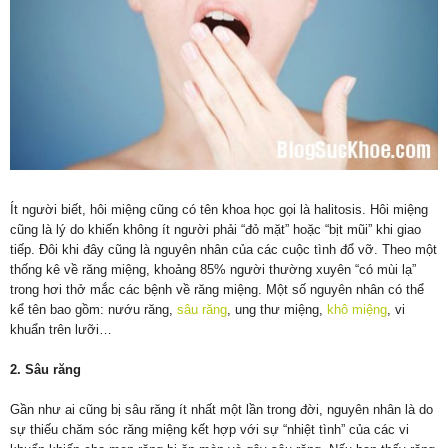
Ít người biết, hôi miệng cũng có tên khoa học gọi là halitosis. Hôi miệng
cũng là lý do khiến không ít người phải “đỏ mặt” hoặc “bịt mũi” khi giao
tiếp. Đôi khi đây cũng là nguyên nhân của các cuộc tình đổ vỡ. Theo một
thống kê về răng miệng, khoảng 85% người thường xuyên “có mùi lạ”
trong hơi thở mắc các bệnh về răng miệng. Một số nguyên nhân có thể
kể tên bao gồm: nướu răng,
sâu răng
, ung thư miệng,
khô miệng
, vi
khuẩn trên lưỡi…
2. Sâu răng
Gần như ai cũng bị
sâu răng
ít nhất một lần trong đời, nguyên nhân là do
sự thiếu chăm sóc răng miệng kết hợp với sự “nhiệt tình” của các vi