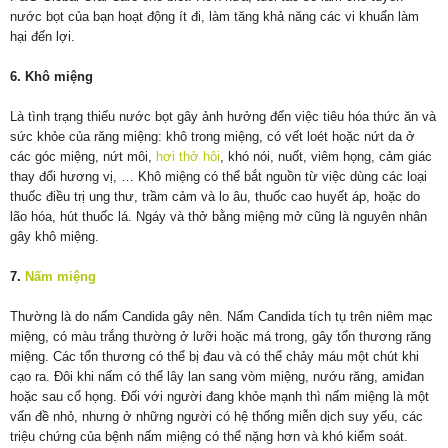
nước bọt của bạn hoạt động ít đi, làm tăng khả năng các vi khuẩn làm
hại đến lợi.
6. Khô miệng
Là tình trạng thiếu nước bọt gây ảnh hưởng đến việc tiêu hóa thức ăn và
sức khỏe của răng miệng: khô trong miệng, có vết loét hoặc nứt da ở
các góc miệng, nứt môi,
hơi thở hôi
, khó nói, nuốt, viêm họng, cảm giác
thay đổi hương vị, … Khô miệng có thể bắt nguồn từ việc dùng các loại
thuốc điều trị ung thư, trầm cảm và lo âu, thuốc cao huyết áp, hoặc do
lão hóa, hút thuốc lá. Ngáy và thở bằng miệng mở cũng là nguyên nhân
gây khô miệng.
7.
Nấm miệng
Thường là do nấm Candida gây nên. Nấm Candida tích tụ trên niêm mạc
miệng, có màu trắng thường ở lưỡi hoặc má trong, gây tổn thương răng
miệng. Các tổn thương có thể bị đau và có thể chảy máu một chút khi
cạo ra. Đôi khi nấm có thể lây lan sang vòm miệng, nướu răng, amiđan
hoặc sau cổ họng. Đối với người đang khỏe mạnh thì nấm miệng là một
vấn đề nhỏ, nhưng ở những người có hệ thống miễn dịch suy yếu, các
triệu chứng của bệnh nấm miệng có thể nặng hơn và khó kiểm soát.