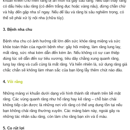
khuẩn khiến cho men răng bị ăn mòn và gây sâu răng. Nếu bạn thấy răng
có dấu hiệu sâu răng (có điểm trắng đục hoặc vàng nâu), đừng chần chừ
và hãy đến gặp nha sĩ ngay. Nếu để lâu và răng bị sâu nghiêm trọng, có
thể sẽ phải xử lý nội nha (chữa tủy).
3. Bệnh nha chu
Bệnh nha chu có ảnh hưởng rất lớn đến sức khỏe răng miệng và sức
khỏe toàn thân của người bệnh như: gây hôi miệng, làm răng lung lay,
mất răng, sức nhai kém dẫn đến kém ăn. Nếu không có sự can thiệp
đúng lúc sẽ dẫn đến sự tiêu xương, tiêu dây chằng xung quanh răng,
lung lay răng và cuối cùng là mất răng. Và hiển nhiên là, sử dụng răng giả
chắc chắn sẽ không làm nhan sắc của bạn lộng lẫy thêm chút nào đâu.
4.
Vôi răng
Những mảng vi khuẩn dưới dạng vôi hình thành rất nhanh trên bề mặt
răng. Các vùng quanh răng như hố răng hay kẽ răng – chỗ bàn chải
không tiếp cận được là những nơi vôi răng có thể ung dung tồn tại nếu
bạn không chải răng thường xuyên. Các mảng bám này, ngoài gây ra
những tác nhân sâu răng, còn làm cho răng bạn xỉn và ố màu.
5. Co rút lợi