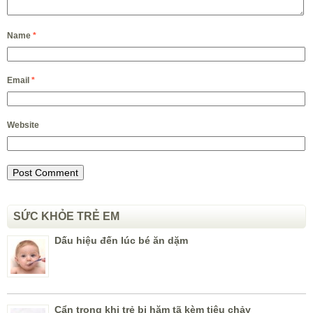
Name
*
Email
*
Website
SỨC KHỎE TRẺ EM
Dấu hiệu đến lúc bé ăn dặm
Cẩn trọng khi trẻ bị hăm tã kèm tiêu chảy