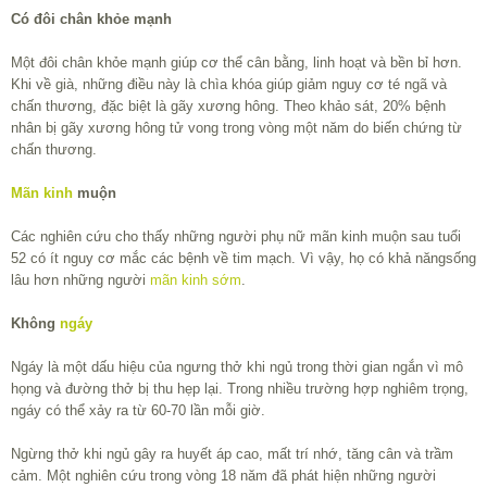
Có đôi chân khỏe mạnh
Một đôi chân khỏe mạnh giúp cơ thể cân bằng, linh hoạt và bền bỉ hơn.
Khi về già, những điều này là chìa khóa giúp giảm nguy cơ té ngã và
chấn thương, đặc biệt là gãy xương hông. Theo khảo sát, 20% bệnh
nhân bị gãy xương hông tử vong trong vòng một năm do biến chứng từ
chấn thương.
Mãn kinh
muộn
Các nghiên cứu cho thấy những người phụ nữ mãn kinh muộn sau tuổi
52 có ít nguy cơ mắc các bệnh về tim mạch. Vì vậy, họ có khả năngsống
lâu hơn những người
mãn kinh sớm
.
Không
ngáy
Ngáy là một dấu hiệu của ngưng thở khi ngủ trong thời gian ngắn vì mô
họng và đường thở bị thu hẹp lại. Trong nhiều trường hợp nghiêm trọng,
ngáy có thể xảy ra từ 60-70 lần mỗi giờ.
Ngừng thở khi ngủ gây ra huyết áp cao, mất trí nhớ, tăng cân và trầm
cảm. Một nghiên cứu trong vòng 18 năm đã phát hiện những người