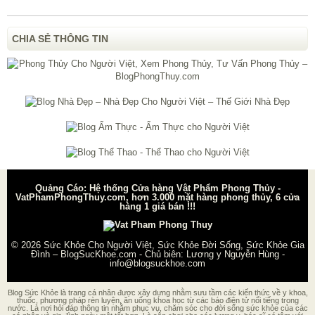
CHIA SẺ THÔNG TIN
Quảng Cáo: Hệ thống Cửa hàng Vật Phẩm Phong Thủy -
VatPhamPhongThuy.com, hơn 3.000 mặt hàng phong thủy, 6 cửa
hàng 1 giá bán !!!
© 2026
Sức Khỏe Cho Người Việt, Sức Khỏe Đời Sống, Sức Khỏe Gia
Đình – BlogSucKhoe.com
- Chủ biên:
Lương y Nguyễn Hùng
-
info@blogsuckhoe.com
Blog Sức Khỏe là trang cá nhân được xây dựng nhằm sưu tầm các kiến thức về y khoa,
thuốc, phương pháp rèn luyện, ăn uống khoa học từ các báo điện tử nổi tiếng trong
nước. Là nơi hỏi đáp thông tin nhằm phục vụ, chăm sóc cho đời sống sức khỏe của các