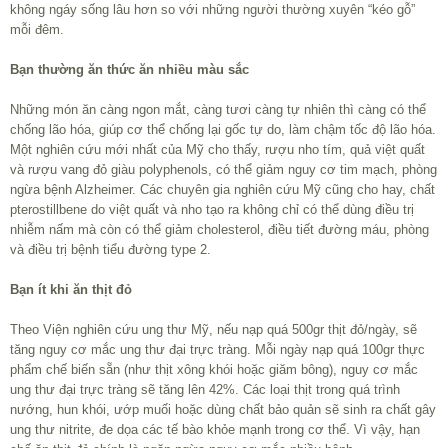
không ngáy sống lâu hơn so với những người thường xuyên “kéo gỗ”
mỗi đêm.
Bạn thường ăn thức ăn nhiều màu sắc
Những món ăn càng ngon mắt, càng tươi càng tự nhiên thì càng có thể
chống lão hóa, giúp cơ thể chống lại gốc tự do, làm chậm tốc độ lão hóa.
Một nghiên cứu mới nhất của Mỹ cho thấy, rượu nho tím, quả việt quất
và rượu vang đỏ giàu polyphenols, có thể giảm nguy cơ tim mạch, phòng
ngừa bệnh Alzheimer. Các chuyên gia nghiên cứu Mỹ cũng cho hay, chất
pterostillbene do việt quất và nho tạo ra không chỉ có thể dùng điều trị
nhiễm nấm mà còn có thể giảm cholesterol, điều tiết đường máu, phòng
và điều trị bệnh tiểu đường type 2.
Bạn ít khi ăn thịt đỏ
Theo Viện nghiên cứu ung thư Mỹ, nếu nạp quá 500gr thịt đỏ/ngày, sẽ
tăng nguy cơ mắc ung thư đại trực tràng. Mỗi ngày nạp quá 100gr thực
phẩm chế biến sẵn (như thịt xông khói hoặc giăm bông), nguy cơ mắc
ung thư đại trực tràng sẽ tăng lên 42%. Các loại thịt trong quá trình
nướng, hun khói, ướp muối hoặc dùng chất bảo quản sẽ sinh ra chất gây
ung thư nitrite, đe dọa các tế bào khỏe mạnh trong cơ thể. Vì vậy, hạn