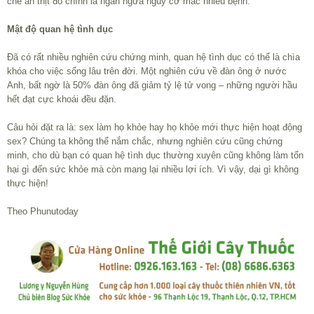
chế ăn thịt đỏ chính là ngăn ngừa nguy cơ mắc nhiều bệnh.
Mật độ quan hệ tình dục
Đã có rất nhiều nghiên cứu chứng minh, quan hệ tình dục có thể là chìa
khóa cho việc sống lâu trên đời. Một nghiên cứu về đàn ông ở nước
Anh, bất ngờ là 50% đàn ông đã giảm tỷ lệ tử vong – những người hầu
hết đạt cực khoái đều đặn.
Câu hỏi đặt ra là: sex làm họ khỏe hay họ khỏe mới thực hiện hoạt động
sex? Chúng ta không thể nắm chắc, nhưng nghiên cứu cũng chứng
minh, cho dù bạn có quan hệ tình dục thường xuyên cũng không làm tổn
hại gì đến sức khỏe mà còn mang lại nhiều lợi ích. Vì vậy, dại gì không
thực hiện!
Theo Phunutoday