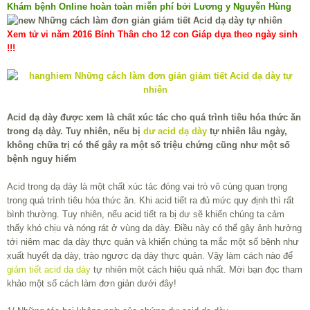
Khám bệnh Online hoàn toàn miễn phí bởi Lương y Nguyễn Hùng
Xem tử vi năm 2016 Bính Thân cho 12 con Giáp dựa theo ngày sinh
!!!
Acid dạ dày được xem là chất xúc tác cho quá trình tiêu hóa thức ăn
trong dạ dày. Tuy nhiên, nếu bị
dư acid dạ dày
tự nhiên lâu ngày,
không chữa trị có thể gây ra một số triệu chứng cũng như một số
bệnh nguy hiểm
Acid trong dạ dày là một chất xúc tác đóng vai trò vô cùng quan trọng
trong quá trình tiêu hóa thức ăn. Khi acid tiết ra đủ mức quy định thì rất
bình thường. Tuy nhiên, nếu acid tiết ra bị dư sẽ khiến chúng ta cảm
thấy khó chịu và nóng rát ở vùng dạ dày. Điều này có thể gây ảnh hưởng
tới niêm mạc dạ dày thực quản và khiến chúng ta mắc một số bệnh như
xuất huyết dạ dày, trào ngược dạ dày thực quản. Vậy làm cách nào để
giảm tiết acid dạ dày
tự nhiên một cách hiệu quả nhất. Mời bạn đọc tham
khảo một số cách làm đơn giản dưới đây!