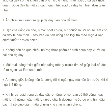
acid dạ dày có thể khiến bạn bị ợ hơi, ợ nóng, trào ngược dạ dày thực
quản. Dưới đây là một số cách giảm tiết acid dạ dày tự nhiên đơn giản
nhất.
+ Ăn nhiều rau xanh sẽ giúp dạ dày tiêu hóa dễ hơn.
+ Hạn chế uống cà phê, nước ngọt có ga, hút thuốc lá. Vì nó sẽ làm cho
dạ dày bị bào mòn. Thay vào đó nên uống các loại trà thảo mộc được
chiết xuất từ thiên nhiên.
+ Không nên ăn quá nhiều những thực phẩm có tính chua cay vì rất có
hại cho dạ dày.
+ Mỗi buổi sáng thức giấc nên uống một ly nước ấm để giúp loại bỏ độc
tố ra ngoài và làm sạch ruột.
+ Ăn đúng giờ, không nên ăn xong rồi đi ngủ ngay mà nên ăn trước khi đi
ngủ 3-4 tiếng.
+ Khi bị dư acid trong dạ dày gây ợ nóng, ợ hơi bạn có thể uống ngay
một ly trà gừng hoặc một ly nước chanh đường, nước có pha tinh dầu
bạc hà sẽ giúp giảm triệu chứng khó chịu nhanh chóng.