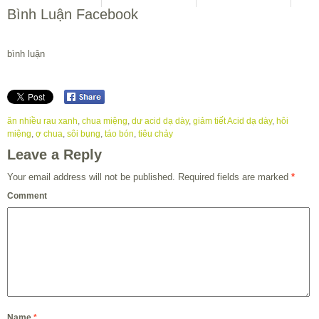
Bình Luận Facebook
bình luận
ăn nhiều rau xanh
,
chua miệng
,
dư acid dạ dày
,
giảm tiết Acid dạ dày
,
hôi
miệng
,
ợ chua
,
sôi bụng
,
táo bón
,
tiêu chảy
Leave a Reply
Your email address will not be published.
Required fields are marked
*
Comment
Name
*