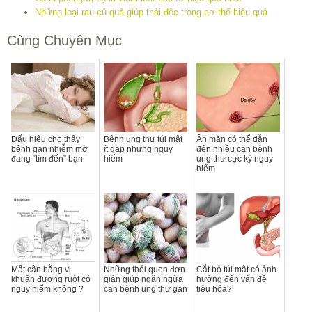
Những loại rau củ quả giúp thải độc trong cơ thể hiệu quả
Cùng Chuyên Mục
Dấu hiệu cho thấy
Bệnh ung thư túi mật
Ăn mặn có thể dẫn
bệnh gan nhiễm mỡ
ít gặp nhưng nguy
đến nhiều căn bệnh
đang “tìm đến” bạn
hiểm
ung thư cực kỳ nguy
hiểm
Mất cân bằng vi
Những thói quen đơn
Cắt bỏ túi mật có ảnh
khuẩn đường ruột có
giản giúp ngăn ngừa
hưởng đến vấn đề
nguy hiểm không ?
căn bệnh ung thư gan
tiêu hóa?