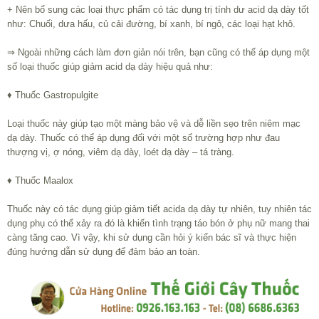
+ Nên bổ sung các loại thực phẩm có tác dụng trị tính dư acid dạ dày tốt
như: Chuối, dưa hấu, củ cải đường, bí xanh, bí ngô, các loại hạt khô.
⇒ Ngoài những cách làm đơn giản nói trên, bạn cũng có thể áp dụng một
số loại thuốc giúp giảm acid dạ dày hiệu quả như:
♦ Thuốc Gastropulgite
Loại thuốc này giúp tạo một màng bảo vệ và dễ liền sẹo trên niêm mạc
dạ dày. Thuốc có thể áp dụng đối với một số trường hợp như đau
thượng vị, ợ nóng, viêm dạ dày, loét dạ dày – tá tràng.
♦ Thuốc Maalox
Thuốc này có tác dụng giúp giảm tiết acida dạ dày tự nhiên, tuy nhiên tác
dụng phụ có thể xảy ra đó là khiến tình trạng táo bón ở phụ nữ mang thai
càng tăng cao. Vì vậy, khi sử dụng cần hỏi ý kiến bác sĩ và thực hiện
đúng hướng dẫn sử dụng để đảm bảo an toàn.