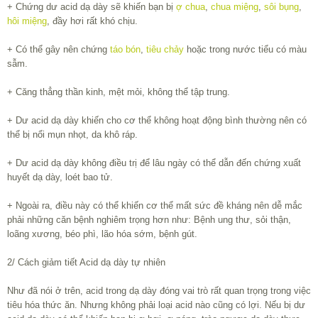
+ Chứng dư acid dạ dày sẽ khiến bạn bị
ợ chua
,
chua miệng
,
sôi bụng
,
hôi miệng
, đầy hơi rất khó chịu.
+ Có thể gây nên chứng
táo bón
,
tiêu chảy
hoặc trong nước tiểu có màu
sẫm.
+ Căng thẳng thần kinh, mệt mỏi, không thể tập trung.
+ Dư acid dạ dày khiến cho cơ thể không hoạt động bình thường nên có
thể bị nổi mụn nhọt, da khô ráp.
+ Dư acid dạ dày không điều trị để lâu ngày có thể dẫn đến chứng xuất
huyết dạ dày, loét bao tử.
+ Ngoài ra, điều này có thể khiến cơ thể mất sức đề kháng nên dễ mắc
phải những căn bệnh nghiêm trọng hơn như: Bệnh ung thư, sỏi thận,
loãng xương, béo phì, lão hóa sớm, bệnh gút.
2/ Cách giảm tiết Acid dạ dày tự nhiên
Như đã nói ở trên, acid trong dạ dày đóng vai trò rất quan trọng trong việc
tiêu hóa thức ăn. Nhưng không phải loại acid nào cũng có lợi. Nếu bị dư