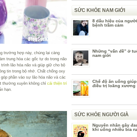
SỨC KHỎE NAM GIỚI
8 dấu hiệu của ngườ
bệnh trầm cảm
Những “vấn đề” ở tu
ong trường hợp này, chúng lại càng
nam giới
àm trung hòa các gốc tự do trong não
trình lão hóa não và giúp giữ cho bộ
hông tin trong bộ nhớ. Chất chống oxy
 góp phần vào sự lão hóa não và các
Chế độ ăn uống giúp
uất thường xuyên không chỉ
cải thiện trí
điều trị loãng xương
ắn hạn.
SỨC KHỎE NGƯỜI GIÀ
Nguyên nhân gây đa
khi uống nhiều bia r