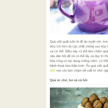
Quả việt quất luôn là đồ ăn tuyệt vời, tr
hữu ích hơn do các chất chống oxy hóa l
và cơ thể. Điều này có thể làm chậm quá 
não đàn hồi để nó có thể lấy và duy trì t
hóa cũng có tác dụng chống viêm, có thể
bệnh thoái hóa thần kinh. Ăn quả việt q
nhớ
mà còn làm chậm trễ mất trí nhớ ng
Quả óc chó, bơ và cá hồi