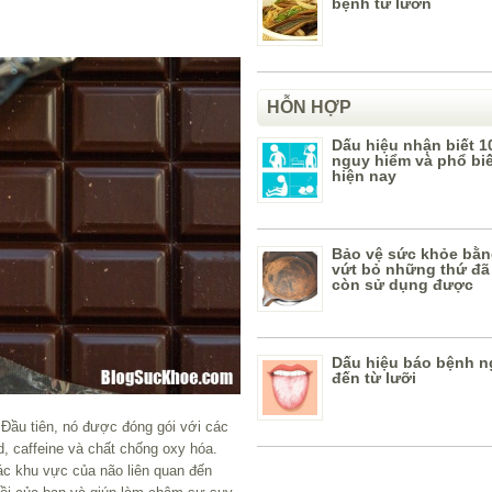
bệnh từ lươn
HỖN HỢP
Dấu hiệu nhận biết 1
nguy hiểm và phổ bi
hiện nay
Bảo vệ sức khỏe bằn
vứt bỏ những thứ đã
còn sử dụng được
Dấu hiệu báo bệnh n
đến từ lưỡi
. Đầu tiên, nó được đóng gói với các
, caffeine và chất chống oxy hóa.
ác khu vực của não liên quan đến