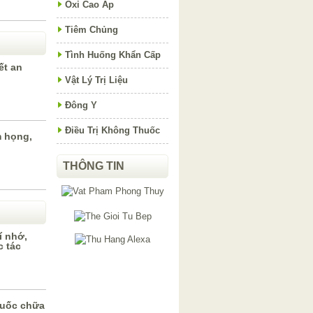
Oxi Cao Áp
Tiêm Chủng
Tình Huống Khẩn Cấp
ết an
Vật Lý Trị Liệu
Đông Y
Điều Trị Không Thuốc
m họng,
THÔNG TIN
í nhớ,
c tác
huốc chữa