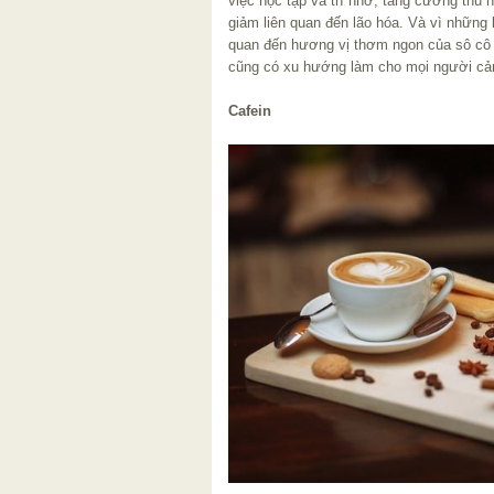
việc học tập và trí nhớ, tăng cường thu
giảm liên quan đến lão hóa. Và vì những 
quan đến hương vị thơm ngon của sô cô l
cũng có xu hướng làm cho mọi người cả
Cafein