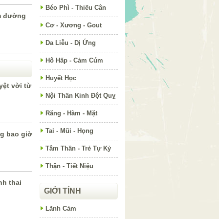
Béo Phì - Thiếu Cân
m đường
Cơ - Xương - Gout
Da Liễu - Dị Ứng
Hô Hấp - Cảm Cúm
Huyết Học
ệt vời từ
Nội Thần Kinh Đột Quỵ
Răng - Hàm - Mặt
Tai - Mũi - Họng
ng bao giờ
Tâm Thần - Trẻ Tự Kỷ
Thận - Tiết Niệu
nh thai
GIỚI TÍNH
Lãnh Cảm