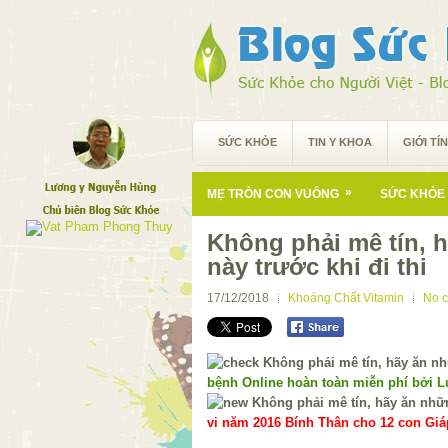
SỨC KHỎE
TIN Y KHOA
GIỚI TÍ
»
MẸ TRÒN CON VUÔNG
SỨC KHỎE 
Không phải mê tín,
này trước khi đi thi
17/12/2018
Khoáng Chất Vitamin
No 
bệnh Online hoàn toàn miễn phí bởi 
vi năm 2016 Bính Thân cho 12 con Giáp