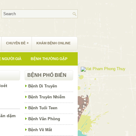
»
CHUYÊN ĐỀ
KHÁM BỆNH ONLINE
 NGƯỜI GIÀ
BỆNH THƯỜNG GẶP
BỆNH PHỔ BIẾN
loét
Bệnh Di Truyền
Bệnh Truyền Nhiễm
Bệnh Tuổi Teen
 ăn dặm
Bệnh Văn Phòng
Bệnh Về Mắt