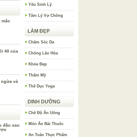
Yếu Sinh Lý
Tâm Lý Vợ Chồng
i mắc
LÀM ĐẸP
Chăm Sóc Da
ổi 40 của
Chống Lão Hóa
Khỏe Đẹp
Thẩm Mỹ
 ngừa và
Thể Dục Yoga
DINH DƯỠNG
Chế Độ Ăn Uống
Món Ăn Bài Thuốc
u đầu sau
ượu
An Toàn Thực Phẩm