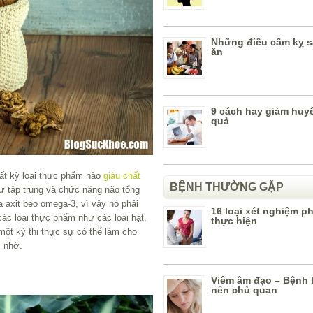
Những điều cấm kỵ 
ăn
9 cách hay giảm huyế
quả
ất kỳ loại thực phẩm nào
giàu chất
BỆNH THƯỜNG GẶP
sự tập trung và chức năng não tổng
a axit béo omega-3, vì vậy nó phải
16 loại xét nghiệm p
các loại thực phẩm như các loại hạt,
thực hiện
một kỳ thi thực sự có thể làm cho
i nhớ.
Viêm âm đạo – Bệnh
nên chủ quan