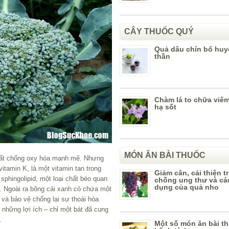
CÂY THUỐC QUÝ
Quả dâu chín bổ huy
thần
Chàm lá to chữa viê
hạ sốt
MÓN ĂN BÀI THUỐC
chất chống oxy hóa mạnh mẽ. Nhưng
vitamin K, là một vitamin tan trong
Giảm cân, cải thiện tr
sphingolipid, một loại chất béo quan
chống ung thư và cá
dụng của quả nho
o. Ngoài ra bông cải xanh có chứa một
và bảo vệ chống lại sự thoái hóa
những lợi ích – chỉ một bát đã cung
.
Một số món ăn bài t