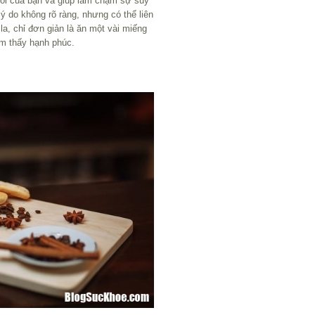
 hồi của bạn và giúp làm chậm sự suy
lý do không rõ ràng, nhưng có thể liên
a, chỉ đơn giản là ăn một vài miếng
m thấy hạnh phúc.