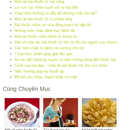
Món ăn bài thuốc từ trai sông
Lợi ích sức khỏe tuyệt vời từ trai hến
Cháo dinh dưỡng có đầy đủ dưỡng chất cho bé?
Món ăn bài thuốc từ củ khoai lang
Bài thuốc chữa xơ vữa động mạch từ đậu hũ
Những món cháo đánh bay bệnh tật
Món ăn thuốc chữa bệnh từ khoai sọ
Một số món ăn, bài thuốc từ thịt vịt tốt cho người suy nhược
Các món cháo trị bệnh còi xương cho trẻ
7 loại thực phẩm giúp giải độc gan
Ăn rau dền thường xuyên cả năm không dùng đến thuốc tây
Canh cua rau đay – món ăn bài thuốc tốt cho sức khỏe
Nấm hương giúp hạ huyết áp
Bồi bổ sức khỏe, thanh nhiệt với hến
Cùng Chuyên Mục
Một số món ăn thuốc
Tác dụng của trà
Nhận biết mít ngậm