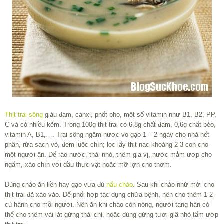
Thịt trai sông
giàu đạm, canxi, phốt pho, một số vitamin như B1, B2, PP,
C và có nhiều kẽm. Trong 100g thịt trai có 6,8g chất đạm, 0,6g chất béo,
vitamin A, B1,…. Trai sông ngâm nước vo gạo 1 – 2 ngày cho nhả hết
phân, rửa sạch vỏ, đem luộc chín; lọc lấy thịt nạc khoảng 2-3 con cho
một người ăn. Để ráo nước, thái nhỏ, thêm gia vị, nước mắm ướp cho
ngấm, xào chín với dầu thực vật hoặc mỡ lợn cho thơm.
Dùng cháo ăn liền hay gạo vừa đủ
nấu cháo
. Sau khi cháo nhừ mới cho
thịt trai đã xào vào. Để phối hợp tác dụng chữa bệnh, nên cho thêm 1-2
củ hành cho mỗi người. Nên ăn khi cháo còn nóng, người tạng hàn có
thể cho thêm vài lát gừng thái chỉ, hoặc dùng gừng tươi giã nhỏ tẩm ướp