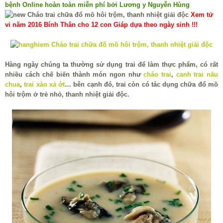
bệnh Online hoàn toàn miễn phí bởi Lương y Nguyễn Hùng
Xem tử
vi năm 2016 Bính Thân cho 12 con Giáp dựa theo ngày sinh !!!
Hàng ngày chúng ta thường sử dụng trai để làm thực phẩm, có rất
nhiều cách chế biến thành món ngon như
cháo trai
,
canh trai nấu
chua
,
trai xào xả ớt
… bên cạnh đó, trai còn có tác dụng chữa đổ mồ
hôi trộm ở trẻ nhỏ, thanh nhiệt giải độc.