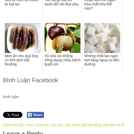
từ hạt lạc
xanh đối với thai phụ
hóa chất như thế
nào?
Món ăn cho quý ông
Vú sữa và những
Những chất tạo ngọt
có tinh dịch bất
công dụng chữa bệnh
làm tăng nguy cơ tiểu
thường
tuyệt vời
đường
Bình Luận Facebook
bình luận
canh trai nấu chua
,
cháo trai
,
con trai
,
nấu cháo
,
thịt trai sông
,
trai xào xả ớt
Leave a Reply