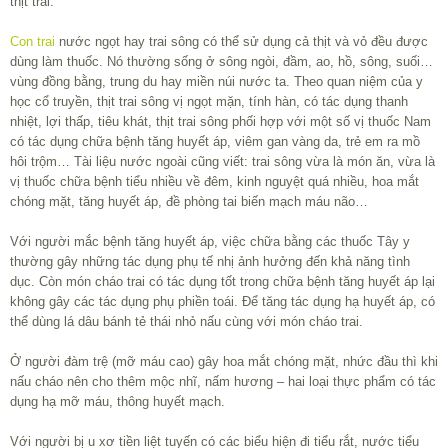
thịt trai.
Con trai
nước ngọt hay trai sông có thể sử dụng cả thịt và vỏ đều được
dùng làm thuốc. Nó thường sống ở sông ngòi, đầm, ao, hồ, sông, suối…
vùng đồng bằng, trung du hay miền núi nước ta. Theo quan niệm của y
học cổ truyền, thịt trai sông vị ngọt mặn, tính hàn, có tác dụng thanh
nhiệt, lợi thấp, tiêu khát, thịt trai sông phối hợp với một số vị thuốc Nam
có tác dụng chữa bệnh tăng huyết áp, viêm gan vàng da, trẻ em ra mồ
hôi trộm… Tài liệu nước ngoài cũng viết: trai sông vừa là món ăn, vừa là
vị thuốc chữa bệnh tiểu nhiều về đêm, kinh nguyệt quá nhiều, hoa mắt
chóng mặt, tăng huyết áp, đề phòng tai biến mạch máu não…
Với người mắc bệnh tăng huyết áp, việc chữa bằng các thuốc Tây y
thường gây những tác dụng phụ tế nhị ảnh hưởng đến khả năng tình
dục. Còn món cháo trai có tác dụng tốt trong chữa bệnh tăng huyết áp lại
không gây các tác dụng phụ phiền toái. Để tăng tác dụng hạ huyết áp, có
thể dùng lá dâu bánh tẻ thái nhỏ nấu cùng với món cháo trai.
Ở người đàm trệ (mỡ máu cao) gây hoa mắt chóng mặt, nhức đầu thì khi
nấu cháo nên cho thêm mộc nhĩ, nấm hương – hai loại thực phẩm có tác
dụng hạ mỡ máu, thông huyết mạch.
Với người bị u xơ tiền liệt tuyến có các biểu hiện đi tiểu rắt, nước tiểu