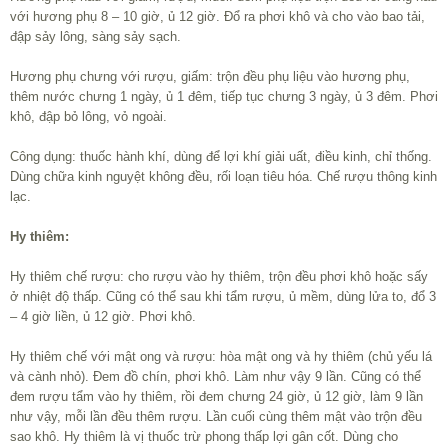
với hương phụ 8 – 10 giờ, ủ 12 giờ. Đổ ra phơi khô và cho vào bao tải,
đập sảy lông, sàng sảy sạch.
Hương phụ chưng với rượu, giấm: trộn đều phụ liệu vào hương phụ,
thêm nước chưng 1 ngày, ủ 1 đêm, tiếp tục chưng 3 ngày, ủ 3 đêm. Phơi
khô, đập bỏ lông, vỏ ngoài.
Công dụng: thuốc hành khí, dùng để lợi khí giải uất, điều kinh, chỉ thống.
Dùng chữa kinh nguyệt không đều, rối loạn tiêu hóa. Chế rượu thông kinh
lạc.
Hy thiêm:
Hy thiêm chế rượu: cho rượu vào hy thiêm, trộn đều phơi khô hoặc sấy
ở nhiệt độ thấp. Cũng có thể sau khi tẩm rượu, ủ mềm, dùng lửa to, đổ 3
– 4 giờ liền, ủ 12 giờ. Phơi khô.
Hy thiêm chế với mật ong và rượu: hòa mật ong và hy thiêm (chủ yếu lá
và cành nhỏ). Đem đồ chín, phơi khô. Làm như vậy 9 lần. Cũng có thể
đem rượu tẩm vào hy thiêm, rồi đem chưng 24 giờ, ủ 12 giờ, làm 9 lần
như vậy, mỗi lần đều thêm rượu. Lần cuối cùng thêm mật vào trộn đều
sao khô. Hy thiêm là vị thuốc trừ phong thấp lợi gân cốt. Dùng cho