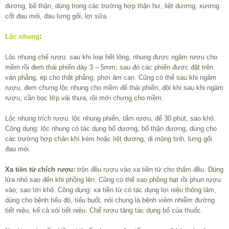
dương, bổ thận, dùng trong các trường hợp thận hư, liệt dương, xương
cốt đau mỏi, đau lưng gối, lợi sữa.
Lộc nhung
:
Lộc nhung chế rượu: sau khi loại hết lông, nhung được ngâm rượu cho
mềm rồi đem thái phiến dày 3 – 5mm; sau đó các phiến được đặt trên
ván phẳng, ép cho thật phẳng, phơi âm can. Cũng có thể sau khi ngâm
rượu, đem chưng lộc nhung cho mềm để thái phiến; đôi khi sau khi ngâm
rượu, cần bọc lớp vải thưa, rồi mới chưng cho mềm.
Lộc nhung trích rượu: lộc nhung phiến, tẩm rượu, để 30 phút, sao khô.
Công dụng: lộc nhung có tác dụng bổ dương, bổ thận dương, dùng cho
các trường hợp chân khí kém hoặc liệt dương, di mộng tinh, lưng gối
đau mỏi.
Xa tiền tử chích rượu:
trộn đều rượu vào xa tiền tử cho thấm đều. Dùng
lửa nhỏ sao đến khi phồng lên. Cũng có thể sao phồng hạt rồi phun rượu
vào; sao tới khô. Công dụng: xa tiền tử có tác dụng lợi niệu thông lâm,
dùng cho bệnh tiểu đỏ, tiểu buốt, nói chung là bệnh viêm nhiễm đường
tiết niệu, kể cả sỏi tiết niệu. Chế rượu tăng tác dụng bổ của thuốc.