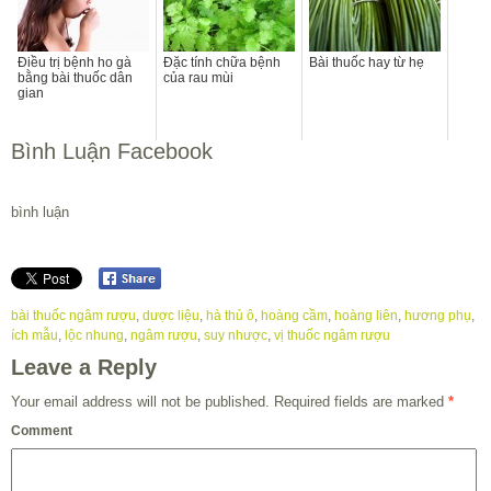
Điều trị bệnh ho gà
Đặc tính chữa bệnh
Bài thuốc hay từ hẹ
bằng bài thuốc dân
của rau mùi
gian
Bình Luận Facebook
bình luận
bài thuốc ngâm rượu
,
dược liệu
,
hà thủ ô
,
hoàng cầm
,
hoàng liên
,
hương phụ
,
ích mẫu
,
lộc nhung
,
ngâm rượu
,
suy nhược
,
vị thuốc ngâm rượu
Leave a Reply
Your email address will not be published.
Required fields are marked
*
Comment