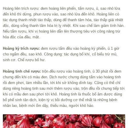
Hoàng liên trích rượu: đem hoàng liên phiến, tẩm rượu, ủ, sao nhỏ lửa
đến khô thì dừng, phun rượu vào, sao nhỏ lửa đến khô. Hoàng liên có
tác dụng thanh nhiệt táo thấp, dùng để thanh tâm hỏa, táo thấp giải nhiệt
độc, dùng sống thanh tâm hỏa trị lỵ nhiệt. Khi sao chế làm giảm tính hàn.
Nếu tẩm rượu, khí vị hoàng liên dẫn lên thượng tiêu với công năng trừ
hỏa độc của đầu, mặt.
Hoàng kỳ trích rượu:
đem rượu tẩm đều vào hoàng kỳ phiến, ủ 1 giờ
cho ngấm đều, sao khô. Công dụng: tác dụng bổ khí, cố biểu trừ mủ,
sinh cơ. Chế rượu bổ hư.
Hoàng tinh chế rượu:
trộn đều rượu vào hoàng tinh, ủ 30 phút rồi đem
chưng đến khi có màu đen. Dịch nước chưng dùng tẩm vào hoàng tinh
rồi đem phơi, làm nhiều lần, tới khi sờ không dính tay. Cũng có thể chỉ
dùng riêng hoàng tinh sau mới thêm rượu vào, trộn đều rồi chưng tiếp tới
khi có mầu đen sau phơi tới khô. Hoàng tinh là thuốc bổ âm được dùng
bổ phế sinh tân dịch, kiện tỳ vị bồi dưỡng cơ thể nhất là những bệnh
nhân lao, bệnh mới ốm dậy, thiếu máu, người khô háo.