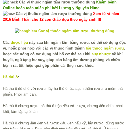
Khám bệnh
Online hoàn toàn miễn phí bởi Lương y Nguyễn Hùng
Xem tử vi năm
2016 Bính Thân cho 12 con Giáp dựa theo ngày sinh !!!
Các
dược liệu
này sau khi ngâm tẩm bằng rượu, có thể sử dụng độc
vị, hoặc phối hợp với các vị thuốc hình thành
bài thuốc ngâm rượu
,
hoặc sắc uống có tác dụng bồi bổ cơ thể sau khi
suy nhược
về khí
huyết, ngũ tạng hư suy, giúp cân bằng âm dương phòng và chữa
bệnh rất tốt, hiệu quả góp phần cải thiện sức khỏe.
Hà thủ ô
:
Hà thủ ô đỏ chế với rượu: lấy hà thủ ô rửa sạch thêm rượu, ủ mềm thái
phiến. Phơi âm can.
Hà thủ ô chưng rượu: hà thủ ô trộn đều với rượu, chưng đến chín, phơi
khô, làm lặp lại 3 lần.
Hà thủ ô chưng đậu đen và rượu: đậu đen nấu kỹ, lấy nước, dùng nước
này trộn với rượu. Đem hỗn dịch này trộn đều với hà thủ ô. Ủ trong 4