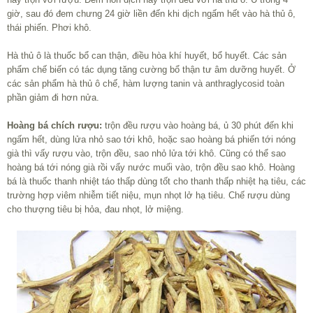
giờ, sau đó đem chưng 24 giờ liền đến khi dịch ngấm hết vào hà thủ ô,
thái phiến. Phơi khô.
Hà thủ ô là thuốc bổ can thận, điều hòa khí huyết, bổ huyết. Các sản
phẩm chế biến có tác dụng tăng cường bổ thận tư âm dưỡng huyết. Ở
các sản phẩm hà thủ ô chế, hàm lượng tanin và anthraglycosid toàn
phần giảm đi hơn nửa.
Hoàng bá chích rượu:
trộn đều rượu vào hoàng bá, ủ 30 phút đến khi
ngấm hết, dùng lửa nhỏ sao tới khô, hoặc sao hoàng bá phiến tới nóng
già thì vấy rượu vào, trộn đều, sao nhỏ lửa tới khô. Cũng có thể sao
hoàng bá tới nóng già rồi vẩy nước muối vào, trộn đều sao khô. Hoàng
bá là thuốc thanh nhiệt táo thấp dùng tốt cho thanh thấp nhiệt hạ tiêu, các
trường hợp viêm nhiễm tiết niệu, mụn nhọt lở hạ tiêu. Chế rượu dùng
cho thượng tiêu bị hỏa, đau nhọt, lở miệng.