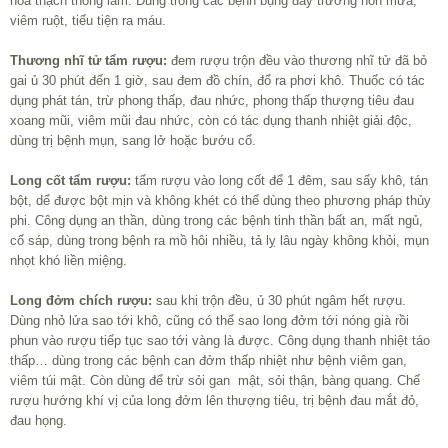
hóa thạch thông lâm. Dùng trong các bệnh bụng đầy trướng nôn mửa,
viêm ruột, tiểu tiện ra máu.
Thương nhĩ tử tẩm rượu:
đem rượu trộn đều vào thương nhĩ tử đã bỏ
gai ủ 30 phút đến 1 giờ, sau đem đồ chín, đổ ra phơi khô. Thuốc có tác
dụng phát tán, trừ phong thấp, đau nhức, phong thấp thượng tiêu đau
xoang mũi, viêm mũi đau nhức, còn có tác dụng thanh nhiệt giải độc,
dùng trị bệnh mụn, sang lở hoặc bướu cổ.
Long cốt tẩm rượu:
tẩm rượu vào long cốt để 1 đêm, sau sấy khô, tán
bột, dể được bột mịn và không khét có thể dùng theo phương pháp thủy
phi. Công dụng an thần, dùng trong các bệnh tinh thần bất an, mất ngủ,
cố sáp, dùng trong bệnh ra mồ hôi nhiều, tả lỵ lâu ngày không khỏi, mụn
nhọt khó liền miệng.
Long đởm chích rượu:
sau khi trộn đều, ủ 30 phút ngâm hết rượu.
Dùng nhỏ lửa sao tới khô, cũng có thể sao long đởm tới nóng già rồi
phun vào rượu tiếp tục sao tới vàng là được. Công dụng thanh nhiệt táo
thấp… dùng trong các bệnh can đởm thấp nhiệt như bệnh viêm gan,
viêm túi mật. Còn dùng để trừ sỏi gan mật, sỏi thận, bàng quang. Chế
rượu hướng khí vị của long đởm lên thượng tiêu, trị bệnh đau mắt đỏ,
đau họng.