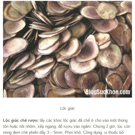
Lộc giác
Lộc giác chế rượu:
lấy các khúc lộc giác đã chế ở cho vào một thùng
tôn hoặc nồi nhôm, xếp ngang, đổ rượu vào ngâm. Chưng 2 giờ, lúc còn
nóng đem chẻ phiến dầy 3 – 5mm. Phơi khô. Công dụng: vị thuốc bổ