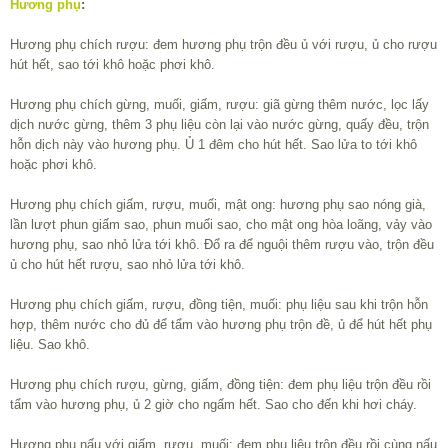
Hương phụ
:
Hương phụ chích rượu: đem hương phụ trộn đều ủ với rượu, ủ cho rượu
hút hết, sao tới khô hoặc phơi khô.
Hương phụ chích gừng, muối, giấm, rượu: giã gừng thêm nước, lọc lấy
dịch nước gừng, thêm 3 phụ liệu còn lại vào nước gừng, quấy đều, trộn
hỗn dịch này vào hương phụ. Ủ 1 đêm cho hút hết. Sao lửa to tới khô
hoặc phơi khô.
Hương phụ chích giấm, rượu, muối, mật ong: hương phụ sao nóng già,
lần lượt phun giấm sao, phun muối sao, cho mật ong hòa loãng, vảy vào
hương phụ, sao nhỏ lửa tới khô. Đổ ra để nguội thêm rượu vào, trộn đều
ủ cho hút hết rượu, sao nhỏ lửa tới khô.
Hương phụ chích giấm, rượu, đồng tiện, muối: phụ liệu sau khi trộn hỗn
hợp, thêm nước cho đủ để tẩm vào hương phụ trộn đề, ủ để hút hết phụ
liệu. Sao khô.
Hương phụ chích rượu, gừng, giấm, đồng tiện: đem phụ liệu trộn đều rồi
tẩm vào hương phụ, ủ 2 giờ cho ngấm hết. Sao cho đến khi hơi cháy.
Hương phụ nấu với giấm, rượu, muối: đem phụ liệu trộn đều rồi cùng nấu