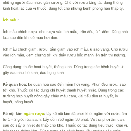
những người đau nhức gân xương. Chế với rượu tăng tác dụng thông
kinh hoạt lạc của vị thuốc, dùng tốt cho những bệnh phong hàn thấp tý.
Ích mẫu
:
Ích mẫu chích rượu: cho rượu vào ích mẫu, trộn đều, ủ 1 đêm. Dùng nhỏ
lửa sao đến khi có màu hơi đen.
Ích mẫu chích giấm, rượu: tẩm giấm vào ích mẫu, ủ sao vàng. Cho rượu
vào ích mẫu, đem chưng tới khi thấy rượu bốc mạnh lên trên thì ngừng.
Công dụng: thuốc hoạt huyết, thông kinh. Dùng trong các bệnh huyết ứ
gây đau như bế kinh, đau bụng kinh.
Kê quan hoa:
kê quan hoa sao đến mềm hơi vàng. Phun đều rượu, sao
tới khô. Thuốc có tác dụng chỉ huyết thanh huyết nhiệt. Dùng trong các
trường hợp huyết nóng gây chảy máu cam, đại tiểu tiện ra huyết, lỵ
huyết, băng huyết.
Kê nội kim
ngâm rượu
:
lấy kê nội kim đã phơi khô, ngâm với nước ấm
từ 1 – 2 giờ, rửa sạch. Lấy cồn 75
0
ngâm 30 phút. Vớt ra phơi âm can,
sau đó sấy ở nhiệt độ thấp cho khô. Thuốc có tác dụng tiêu thực, khai vị,