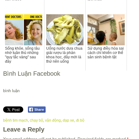
Sống khỏe, sống lâu
Uống nước dưa chua
Sử dụng điều hòa sai
nhờ tuân thủ những
giải rượu là phản
cách chỉ khiến cơ thể
"quy tắc vàng" sau
khoa học, đây mới là
sản sinh bệnh tật
đây
thứ nên uống
Bình Luận Facebook
bình luận
bệnh tim mạch
,
chạy bộ
,
vận động
,
đạp xe
,
đi bộ
Leave a Reply