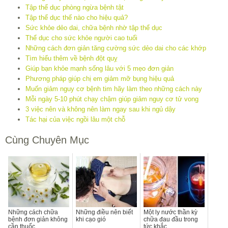
Tập thể dục phòng ngừa bệnh tật
Tập thể dục thế nào cho hiệu quả?
Sức khỏe dẻo dai, chữa bệnh nhờ tập thể dục
Thể dục cho sức khỏe người cao tuổi
Những cách đơn giản tăng cường sức dẻo dai cho các khớp
Tìm hiểu thêm về bệnh đột quỵ
Giúp bạn khỏe mạnh sống lâu với 5 mẹo đơn giản
Phương pháp giúp chị em giảm mỡ bụng hiệu quả
Muốn giảm nguy cơ bệnh tim hãy làm theo những cách này
Mỗi ngày 5-10 phút chạy chậm giúp giảm nguy cơ tử vong
3 việc nên và không nên làm ngay sau khi ngủ dậy
Tác hại của việc ngồi lâu một chỗ
Cùng Chuyên Mục
Những cách chữa
Những điều nên biết
Một ly nước thần kỳ
bệnh đơn giản không
khi cạo gió
chữa đau đầu trong
cần thuốc
tức khắc