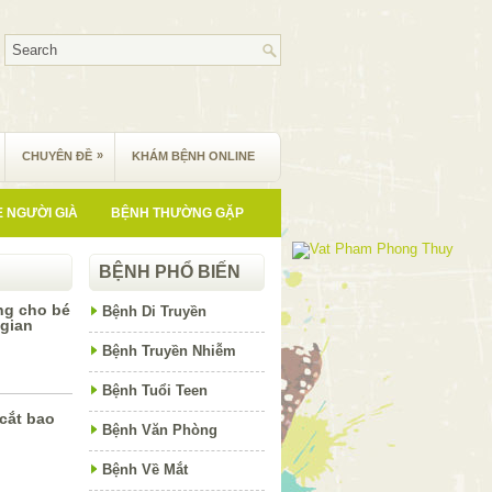
»
CHUYÊN ĐỀ
KHÁM BỆNH ONLINE
 NGƯỜI GIÀ
BỆNH THƯỜNG GẶP
BỆNH PHỔ BIẾN
ng cho bé
Bệnh Di Truyền
 gian
Bệnh Truyền Nhiễm
Bệnh Tuổi Teen
 cắt bao
Bệnh Văn Phòng
Bệnh Về Mắt