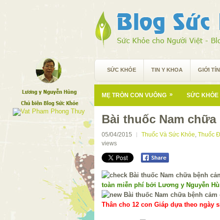
SỨC KHỎE
TIN Y KHOA
GIỚI TÍ
»
MẸ TRÒN CON VUÔNG
SỨC KHỎE 
Bài thuốc Nam chữa
05/04/2015
Thuốc Và Sức Khỏe
,
Thuốc Đ
views
toàn miễn phí bởi Lương y Nguyễn H
Thân cho 12 con Giáp dựa theo ngày si