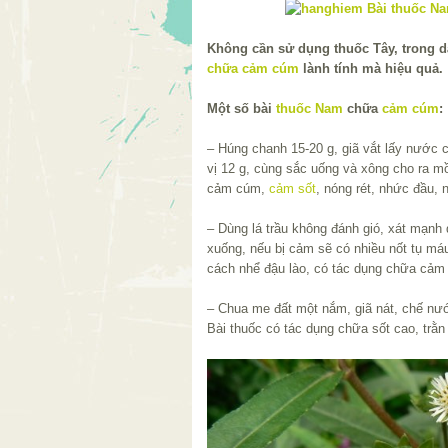
Không cần sử dụng thuốc Tây, trong dâ
chữa cảm cúm
lành tính mà hiệu quả.
Một số bài
thuốc Nam
chữa
cảm cúm
:
– Húng chanh 15-20 g, giã vắt lấy nước 
vị 12 g, cùng sắc uống và xông cho ra m
cảm cúm,
cảm sốt
, nóng rét, nhức đầu, 
– Dùng lá trầu không đánh gió, xát mạnh
xuống, nếu bị cảm sẽ có nhiều nốt tụ máu
cách nhể đậu lào, có tác dụng chữa cảm
– Chua me đất một nắm, giã nát, chế nướ
Bài thuốc có tác dụng chữa sốt cao, trằn