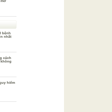
 mơ
0 bệnh
ến nhất
g cách
 không
guy hiểm