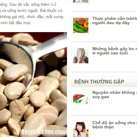
 uống. Sau đó sắc uống thêm 1-2
 và uống nước nguội. Bài thuốc có
không gai rét), nhức đầu, mắt sưng
Thực phẩm cần tránh
người đau dạ dày
c mới bắt đầu mọc.
Những bệnh gây ho 
ở người cao tuổi
BỆNH THƯỜNG GẶP
Nguyên nhân không 
suy gan
Chế độ ăn uống cho
bệnh thận