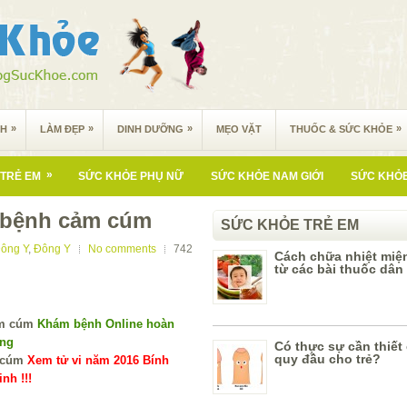
»
»
»
»
NH
LÀM ĐẸP
DINH DƯỠNG
MẸO VẶT
THUỐC & SỨC KHỎE
»
TRẺ EM
SỨC KHỎE PHỤ NỮ
SỨC KHỎE NAM GIỚI
SỨC KHỎE
 bệnh cảm cúm
SỨC KHỎE TRẺ EM
ông Y
,
Đông Y
No comments
742
Cách chữa nhiệt miệ
từ các bài thuốc dân
Khám bệnh Online hoàn
ùng
Có thực sự cần thiết
quy đầu cho trẻ?
Xem tử vi năm 2016 Bính
nh !!!