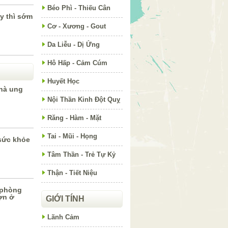
Béo Phì - Thiếu Cân
y thì sớm
Cơ - Xương - Gout
Da Liễu - Dị Ứng
Hô Hấp - Cảm Cúm
Huyết Học
hà ung
Nội Thần Kinh Đột Quỵ
Răng - Hàm - Mặt
Tai - Mũi - Họng
sức khỏe
Tâm Thần - Trẻ Tự Kỷ
Thận - Tiết Niệu
 phòng
ợn ở
GIỚI TÍNH
Lãnh Cảm