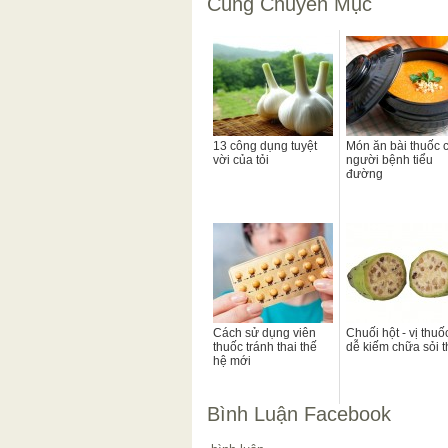
Cùng Chuyên Mục
13 công dụng tuyệt
Món ăn bài thuốc 
vời của tỏi
người bệnh tiểu
đường
Cách sử dụng viên
Chuối hột - vị thuố
thuốc tránh thai thế
dễ kiếm chữa sỏi 
hệ mới
Bình Luận Facebook