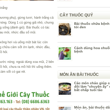
trắng
CÂY THUỐC QUÝ
 (hương phụ), gừng tươi, hành trắng cả
 nóng. Dùng 1 củ gừng giã nhỏ, chưng
Bài thuốc chữa bệnh
tỏi đen
g sống (đánh gió). Bài thuốc có tác
đau mỏi, nhức đầu sổ mũi.
 xông hơi và uống một bát lúc còn
ng chữa cảm sốt ớn lạnh, nhức đầu,
Cách dùng hoa chuố
bệnh
ồ hôi.
nước nóng; ngoài dùng xoa mũi, 2 bên
ồ hôi, chưa ra mồ hôi thì uống thêm.
ảm sốt có gai rét.
MÓN ĂN BÀI THUỐC
Các món cháo giúp 
đôi làm “chuyện ấy” 
bất chấp tuổi tác
Món ăn, bài thuốc dâ