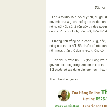
Đậu ván 
– Lá tía tô khô 15 g, vỏ quýt cũ, củ gấu
cây mỗi thứ 8 g, sắc uống lúc thuốc còn
nóng, gói vải, xát 2 bên gáy và dọc xươn
dụng chữa cảm lạnh, nóng rét, thân thể 
– Hương nhu trắng cả lá cành 30 g, sắc,
nóng cho ra mồ hôi. Bài thuốc có tác dụ
nôn mửa, thân thể đau nhức, không có m
– Tinh dầu hương nhu 15 giọt, uống với 
gáy và dọc sống lưng, đắp chăn cho ra m
Bài thuốc có tác dụng giải cảm cúm hay c
Theo Kienthucgiadinh