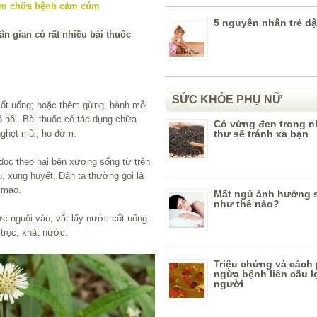
5 nguyên nhân trẻ dậ
n gian có rất nhiều bài thuốc
SỨC KHỎE PHỤ NỮ
cốt uống; hoặc thêm gừng, hành mỗi
ồ hôi. Bài thuốc có tác dụng chữa
Có vừng đen trong n
nghẹt mũi, ho đờm.
thư sẽ tránh xa bạn
 dọc theo hai bên xương sống từ trên
, xung huyết. Dân ta thường gọi là
 mạo.
Mất ngủ ảnh hưởng 
như thế nào?
c nguội vào, vắt lấy nước cốt uống.
 trọc, khát nước.
Triệu chứng và cách
ngừa bệnh liên cầu l
người