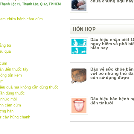
chữa chứng ngủ hay
HỖN HỢP
Dấu hiệu nhận biết 1
nguy hiểm và phổ bi
ng tỏi
hiện nay
ệu quả
 cúm
Bảo vệ sức khỏe bằn
n đến thuốc tây
vứt bỏ những thứ đã
ông tốn kém
còn sử dụng được
cúm
ệu quả mà không cần dùng thuốc
ần dùng thuốc
Dấu hiệu báo bệnh n
 nhức mỏi
đến từ lưỡi
ệnh cảm cúm
ương hàn
từ cây húng chanh