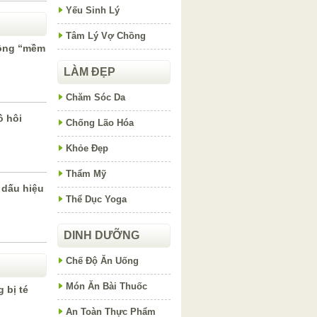
Yếu Sinh Lý
Tâm Lý Vợ Chồng
ông “mềm
LÀM ĐẸP
Chăm Sóc Da
ồ hôi
Chống Lão Hóa
Khỏe Đẹp
Thẩm Mỹ
 dấu hiệu
Thể Dục Yoga
DINH DƯỠNG
Chế Độ Ăn Uống
Món Ăn Bài Thuốc
 bị té
An Toàn Thực Phẩm