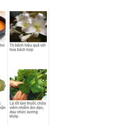
cho
Trị bệnh hiệu quả với
hoa bách hợp
c
Lá lốt làm thuốc chữa
thận
viêm nhiễm âm đạo,
đau nhức xương
khớp