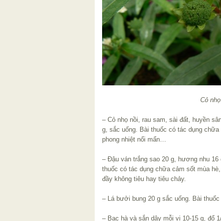
Cỏ nhọ
– Cỏ nhọ nồi, rau sam, sài đất, huyền s
g, sắc uống. Bài thuốc có tác dụng chữa 
phong nhiệt nổi mẩn…
– Đậu ván trắng sao 20 g, hương nhu 16 
thuốc có tác dụng chữa cảm sốt mùa hè,
đầy không tiêu hay tiêu chảy.
– Lá bưởi bung 20 g sắc uống. Bài thuốc
– Bạc hà và sắn dây mỗi vị 10-15 g, đổ 1/