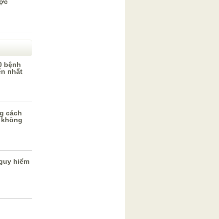
ược
0 bệnh
ến nhất
g cách
 không
guy hiểm