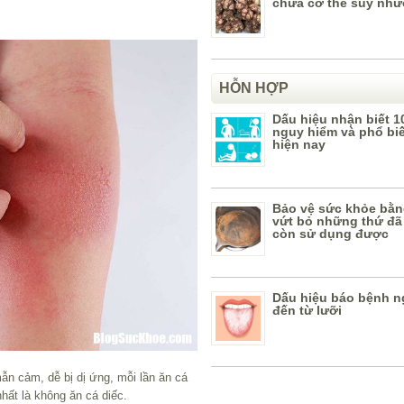
chữa cơ thể suy nh
HỖN HỢP
Dấu hiệu nhận biết 1
nguy hiểm và phổ bi
hiện nay
Bảo vệ sức khỏe bằn
vứt bỏ những thứ đã
còn sử dụng được
Dấu hiệu báo bệnh n
đến từ lưỡi
n cảm, dễ bị dị ứng, mỗi lần ăn cá
hất là không ăn cá diếc.