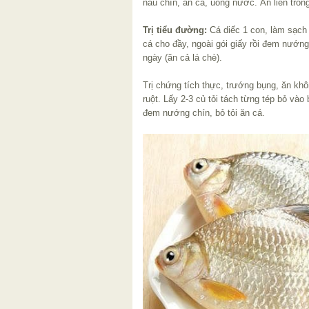
nấu chín, ăn cá, uống nước. Ăn liền tron
Trị tiểu đường:
Cá diếc 1 con, làm sạch 
cá cho đầy, ngoài gói giấy rồi đem nướng 
ngày (ăn cả lá chè).
Trị chứng tích thực, trướng bụng, ăn khô
ruột. Lấy 2-3 củ tỏi tách từng tép bỏ vào 
đem nướng chín, bỏ tỏi ăn cá.