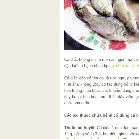
Cá diếc không chỉ là món ăn ngon mà còn
đặc biệt là bệnh nhân bị
suy nhược cơ t
Cá diếc còn có tên gọi là tức ngư, phụ n
tính ấm, không độc, có tác dụng bổ tỳ kiệ
tiêu thũng, tiêu khát, sát khuẩn, dùng c
đầy bụng, tiêu hóa kém, thúc đẩy việc tạo
chữa vàng da…
Các bài thuốc chữa bệnh có dùng cá d
Thuốc bổ huyết:
Cá diếc 1 con, làm sạc
12 g, gừng sống 3 g, hạt tiêu, gia vị vừa