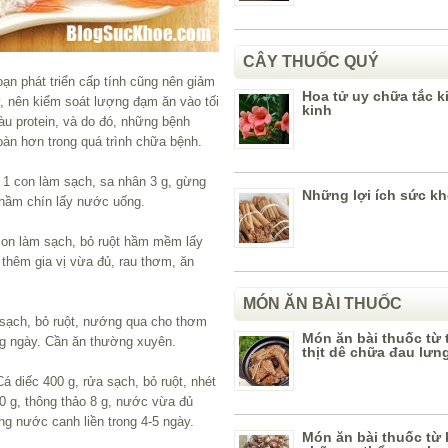
CÂY THUỐC QUÝ
ạn phát triển cấp tính cũng nên giảm
Hoa tử uy chữa tắc k
, nên kiểm soát lượng đạm ăn vào tối
kinh
àu protein, và do đó, những bệnh
àn hơn trong quá trình chữa bệnh.
 1 con làm sạch, sa nhân 3 g, gừng
Những lợi ích sức kh
 hầm chín lấy nước uống.
con làm sạch, bỏ ruột hầm mềm lấy
 thêm gia vị vừa đủ, rau thơm, ăn
MÓN ĂN BÀI THUỐC
sạch, bỏ ruột, nướng qua cho thơm
Món ăn bài thuốc từ t
ong ngày. Cần ăn thường xuyên.
thịt dê chữa đau lưn
á diếc 400 g, rửa sạch, bỏ ruột, nhét
0 g, thông thảo 8 g, nước vừa đủ
g nước canh liền trong 4-5 ngày.
Món ăn bài thuốc từ 