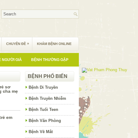
»
CHUYÊN ĐỀ
KHÁM BỆNH ONLINE
 NGƯỜI GIÀ
BỆNH THƯỜNG GẶP
BỆNH PHỔ BIẾN
rẻ sơ
Bệnh Di Truyền
g cha mẹ
Bệnh Truyền Nhiễm
Bệnh Tuổi Teen
trẻ em
Bệnh Văn Phòng
Bệnh Về Mắt