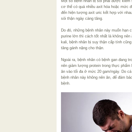
Một số bệnh nhân bị sỏi phải được kiểm s
cơ thể có quá nhiều axit hóa hoặc mức độ 
đến hiện tượng axit uric kết hợp với nha
sỏi thận ngày càng tăng.
Do đó, những bệnh nhân này muốn hạn c
purine lớn thì cách tốt nhất là không nên 
kali, bệnh nhân bị suy thận cấp tính cũn
tăng gánh nặng cho thận.
Ngoài ra, bệnh nhân có bệnh gan đang tro
nên giảm lượng protein trong thực phẩm
ăn vào tối đa ở mức 20 gam/ngày. Do cá d
bệnh nhân này không nên ăn, để đảm bảo
bệnh.