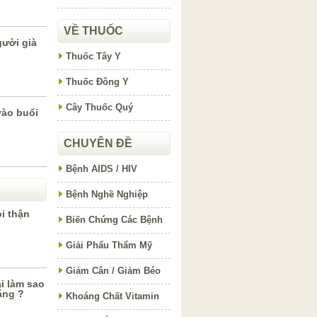
VỀ THUỐC
ười già
Thuốc Tây Y
Thuốc Đông Y
Cây Thuốc Quý
vào buổi
CHUYÊN ĐỀ
Bệnh AIDS / HIV
Bệnh Nghề Nghiệp
i thận
Biến Chứng Các Bệnh
Giải Phẩu Thẩm Mỹ
Giảm Cân / Giảm Béo
ải làm sao
ặng ?
Khoáng Chất Vitamin