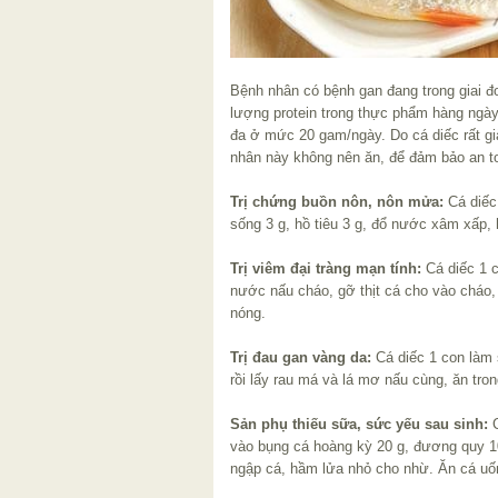
Bệnh nhân có bệnh gan đang trong giai đo
lượng protein trong thực phẩm hàng ngày
đa ở mức 20 gam/ngày. Do cá diếc rất gi
nhân này không nên ăn, để đảm bảo an to
Trị chứng buồn nôn, nôn mửa:
Cá diếc
sống 3 g, hồ tiêu 3 g, đổ nước xâm xấp,
Trị viêm đại tràng mạn tính:
Cá diếc 1 
nước nấu cháo, gỡ thịt cá cho vào cháo,
nóng.
Trị đau gan vàng da:
Cá diếc 1 con làm 
rồi lấy rau má và lá mơ nấu cùng, ăn tr
Sản phụ thiếu sữa, sức yếu sau sinh:
C
vào bụng cá hoàng kỳ 20 g, đương quy 1
ngập cá, hầm lửa nhỏ cho nhừ. Ăn cá uốn