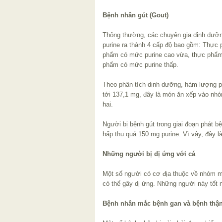
Bệnh nhân gút (Gout)
Thông thường, các chuyên gia dinh dưỡ
purine ra thành 4 cấp độ bao gồm: Thực
phẩm có mức purine cao vừa, thực phẩm
phẩm có mức purine thấp.
Theo phân tích dinh dưỡng, hàm lượng pu
tới 137,1 mg, đây là món ăn xếp vào n
hai.
Người bị bệnh gút trong giai đoạn phát 
hấp thụ quá 150 mg purine. Vì vậy, đây l
Những người bị dị ứng với cá
Một số người có cơ địa thuộc về nhóm mẫ
có thể gây dị ứng. Những người này tốt n
Bệnh nhân mắc bệnh gan và bệnh thậ