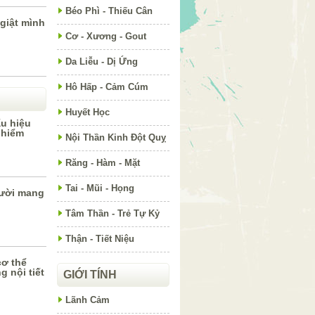
Béo Phì - Thiếu Cân
giật mình
Cơ - Xương - Gout
Da Liễu - Dị Ứng
Hô Hấp - Cảm Cúm
Huyết Học
ấu hiệu
 hiểm
Nội Thần Kinh Đột Quỵ
Răng - Hàm - Mặt
Tai - Mũi - Họng
gười mang
Tâm Thần - Trẻ Tự Kỷ
Thận - Tiết Niệu
cơ thể
g nội tiết
GIỚI TÍNH
Lãnh Cảm