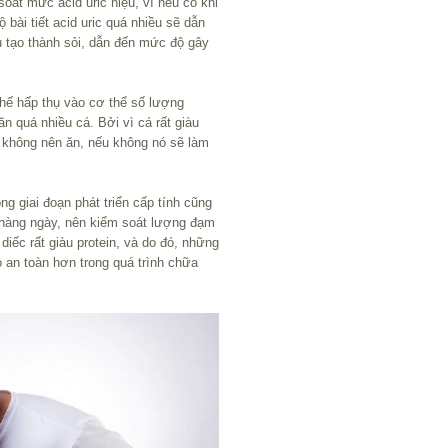
oát mức acid uric niệu, vì nếu có khi
bài tiết acid uric quá nhiều sẽ dẫn
u tạo thành sỏi, dẫn đến mức độ gây
hế hấp thụ vào cơ thể số lượng
ăn quá nhiều cá. Bởi vì cá rất giàu
g không nên ăn, nếu không nó sẽ làm
ng giai đoạn phát triển cấp tính cũng
 hàng ngày, nên kiểm soát lượng đạm
iếc rất giàu protein, và do đó, những
 an toàn hơn trong quá trình chữa