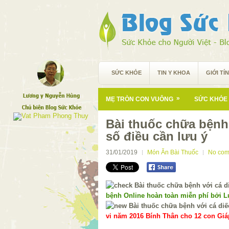
SỨC KHỎE
TIN Y KHOA
GIỚI TÍ
»
MẸ TRÒN CON VUÔNG
SỨC KHỎE 
Bài thuốc chữa bệnh 
số điều cần lưu ý
31/01/2019
Món Ăn Bài Thuốc
No com
bệnh Online hoàn toàn miễn phí bởi 
vi năm 2016 Bính Thân cho 12 con Giáp