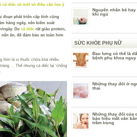
Nguyên nhân bé hay 
khi ngủ
 đoạn phát triển cấp tính cũng
ẩm hàng ngày, nên kiểm soát
m/ngày. Do
cá diếc
rất giàu protein,
 nên ăn, để đảm bảo an toàn hơn
SỨC KHỎE PHỤ NỮ
Đau lưng có thể là d
bệnh phụ khoa nguy
g thời là vị thuốc chữa khá nhiều
 tràng … Thế nhưng cá diếc lại ‘chống
:
Những thay đổi ở n
thai
Những thay đổi của 
báo hiệu mất cân bằn
trầm trọng