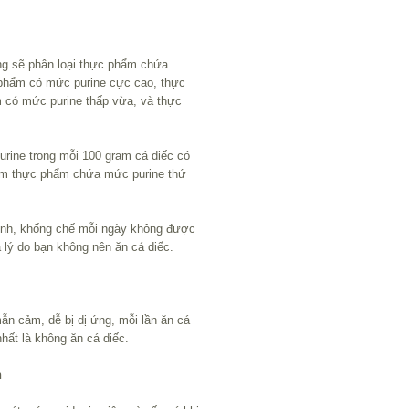
ng sẽ phân loại thực phẩm chứa
 phẩm có mức purine cực cao, thực
 có mức purine thấp vừa, và thực
rine trong mỗi 100 gram cá diếc có
hóm thực phẩm chứa mức purine thứ
bệnh, khống chế mỗi ngày không được
à lý do bạn không nên ăn cá diếc.
n cảm, dễ bị dị ứng, mỗi lần ăn cá
hất là không ăn cá diếc.
n