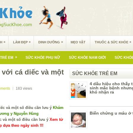
»
»
»
»
NH
LÀM ĐẸP
DINH DƯỠNG
MẸO VẶT
THUỐC & SỨC KHỎE
»
TRẺ EM
SỨC KHỎE PHỤ NỮ
SỨC KHỎE NAM GIỚI
SỨC KHỎE
với cá diếc và một
SỨC KHỎE TRẺ EM
4 dấu hiệu cho thấy t
sinh mắc bệnh nhưn
ments
183
views
khó nhận ra
Khám
Biến chứng u máu ở 
Lương y Nguyễn Hùng
Xem tử
 dựa theo ngày sinh !!!