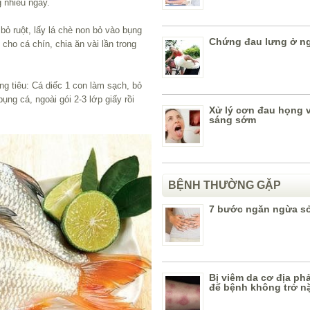
g nhiều ngày.
bỏ ruột, lấy lá chè non bỏ vào bụng
Chứng đau lưng ở ng
cho cá chín, chia ăn vài lần trong
ng tiêu: Cá diếc 1 con làm sạch, bỏ
bụng cá, ngoài gói 2-3 lớp giấy rồi
Xử lý cơn đau họng 
sáng sớm
BỆNH THƯỜNG GẶP
7 bước ngăn ngừa sỏ
Bị viêm da cơ địa ph
để bệnh không trở n