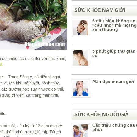
SỨC KHỎE NAM GIỚI
6 dấu hiệu không an
“cậu nhỏ” mà mọi ng
xem thường
5 phút giúp thư giãn
cổ
 có nhiều tác dụng đối với sức khỏe,
hể
.
gư… Trong Đông y, cá diếc vị ngọt,
Mãn dục ở nam giới
n vị, ích khí, bổ huyết, hành thủy,
ho các trường hợp suy nhược cơ thể,
 sữa, trị viêm đại tràng mạn tính,
iếc:
SỨC KHỎE NGƯỜI GIÀ
Các triệu chứng của
h bỏ ruột, câu kỷ tử 12 g, hoàng kỳ
phổi
 đủ, thêm chút rượu (10 ml). Tất cả