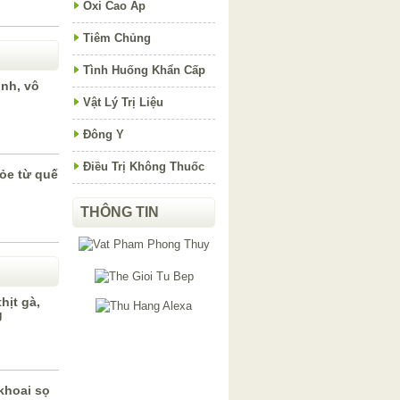
Oxi Cao Áp
Tiêm Chủng
Tình Huống Khẩn Cấp
inh, vô
Vật Lý Trị Liệu
Đông Y
Điều Trị Không Thuốc
ỏe từ quế
THÔNG TIN
hịt gà,
g
khoai sọ