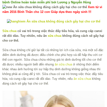
bệnh Online hoàn toàn miễn phí bởi Lương y Nguyễn Hùng
Xem tử vi
năm 2016 Bính Thân cho 12 con Giáp dựa theo ngày sinh !!!
Sữa chua
có vai trò trong việc thúc đẩy tiêu hóa, và cung cấp canxi
rất dồi dào. Tuy nhiên, nếu ăn
sữa chua
không đúng cách sẽ gây hại
cho cơ thể.
Sữa chua không chỉ giữ lại tất cả những lợi ích của sữa, mà một số đặc
điểm dinh dưỡng đã được điều chỉnh cho phù hợp và dễ hấp thu với cơ
thể con người. Sữa chua chứa những giá trị dinh dưỡng tốt cho cơ thể
đã được nhiều người biết đến nhưng
ăn sữa chua
ở những thời điểm
khác nhau ảnh hưởng tới sự hấp thụ dinh dưỡng không giống nhau thì
không phải ai cũng để ý tới. Sữa chua có vai trò trong việc thúc đẩy tiêu
hóa, và cung cấp canxi rất dồi dào. Tuy nhiên, nếu
ăn sữa chua
không
đúng cách sẽ gây hại cho cơ thể.