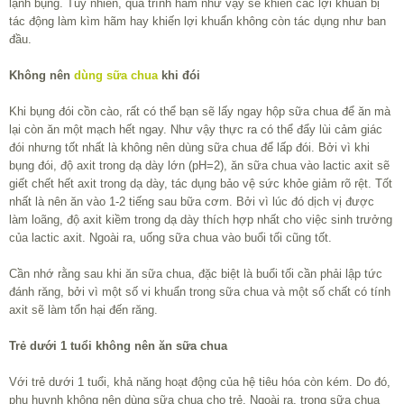
lạnh bụng. Tuy nhiên, quá trình hâm như vậy sẽ khiến các lợi khuẩn bị
tác động làm kìm hãm hay khiến lợi khuẩn không còn tác dụng như ban
đầu.
Không nên
dùng sữa chua
khi đói
Khi bụng đói cồn cào, rất có thể bạn sẽ lấy ngay hộp sữa chua để ăn mà
lại còn ăn một mạch hết ngay. Như vậy thực ra có thể đẩy lùi cảm giác
đói nhưng tốt nhất là không nên dùng sữa chua để lấp đói. Bởi vì khi
bụng đói, độ axit trong dạ dày lớn (pH=2), ăn sữa chua vào lactic axit sẽ
giết chết hết axit trong dạ dày, tác dụng bảo vệ sức khỏe giảm rõ rệt. Tốt
nhất là nên ăn vào 1-2 tiếng sau bữa cơm. Bởi vì lúc đó dịch vị được
làm loãng, độ axit kiềm trong dạ dày thích hợp nhất cho việc sinh trưởng
của lactic axit. Ngoài ra, uống sữa chua vào buổi tối cũng tốt.
Cần nhớ rằng sau khi ăn sữa chua, đặc biệt là buổi tối cần phải lập tức
đánh răng, bởi vì một số vi khuẩn trong sữa chua và một số chất có tính
axit sẽ làm tổn hại đến răng.
Trẻ dưới 1 tuổi không nên ăn sữa chua
Với trẻ dưới 1 tuổi, khả năng hoạt động của hệ tiêu hóa còn kém. Do đó,
phụ huynh không nên dùng sữa chua cho trẻ. Ngoài ra, trong sữa chua