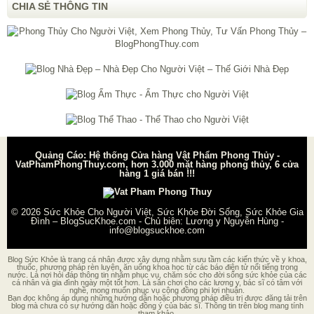
CHIA SẺ THÔNG TIN
Quảng Cáo: Hệ thống Cửa hàng Vật Phẩm Phong Thủy -
VatPhamPhongThuy.com, hơn 3.000 mặt hàng phong thủy, 6 cửa
hàng 1 giá bán !!!
© 2026
Sức Khỏe Cho Người Việt, Sức Khỏe Đời Sống, Sức Khỏe Gia
Đình – BlogSucKhoe.com
- Chủ biên:
Lương y Nguyễn Hùng
-
info@blogsuckhoe.com
Blog Sức Khỏe là trang cá nhân được xây dựng nhằm sưu tầm các kiến thức về y khoa,
thuốc, phương pháp rèn luyện, ăn uống khoa học từ các báo điện tử nổi tiếng trong
nước. Là nơi hỏi đáp thông tin nhằm phục vụ, chăm sóc cho đời sống sức khỏe của các
cá nhân và gia đình ngày một tốt hơn. Là sân chơi cho các lương y, bác sĩ có tâm với
nghề, mong muốn phục vụ cộng đồng phi lợi nhuận.
Bạn đọc không áp dụng những hướng dẫn hoặc phương pháp điều trị được đăng tải trên
blog mà chưa có sự hướng dẫn hoặc đồng ý của bác sĩ. Thông tin trên blog mang tính
tham khảo.