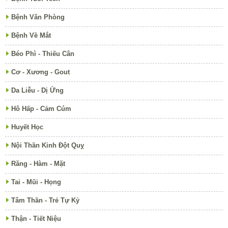
Bệnh Văn Phòng
Bệnh Về Mắt
Béo Phì - Thiếu Cân
Cơ - Xương - Gout
Da Liễu - Dị Ứng
Hô Hấp - Cảm Cúm
Huyết Học
Nội Thần Kinh Đột Quỵ
Răng - Hàm - Mặt
Tai - Mũi - Họng
Tâm Thần - Trẻ Tự Kỷ
Thận - Tiết Niệu